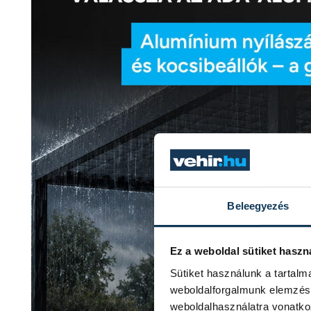
Beleegyezés
Ez a weboldal sütiket haszn
Sütiket használunk a tartal
weboldalforgalmunk elemzésé
weboldalhasználatra vonatko