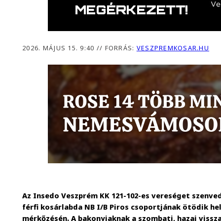
2026. MÁJUS 15. 9:40
//
FORRÁS:
VESZPREMKOSAR.HU
Az Insedo Veszprém KK 121-102-es vereséget szenve
férfi kosárlabda NB I/B Piros csoportjának ötödik hel
mérkőzésén. A bakonyiaknak a szombati, hazai viss