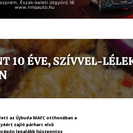
dett az Újbuda MAFC otthonában a
yéért zajló párharc első
zavágón legalább húszpontos