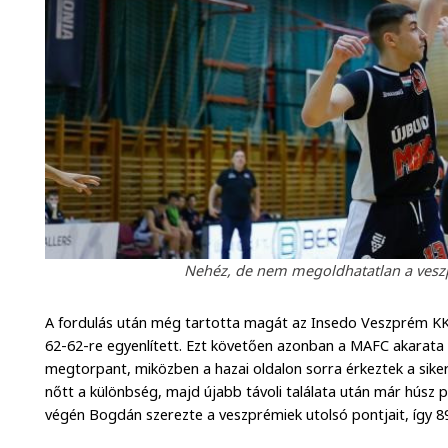
Nehéz, de nem megoldhatatlan a veszpr
A fordulás után még tartotta magát az Insedo Veszprém KK:
62-62-re egyenlített. Ezt követően azonban a MAFC akarata
megtorpant, miközben a hazai oldalon sorra érkeztek a siker
nőtt a különbség, majd újabb távoli találata után már húsz 
végén Bogdán szerezte a veszprémiek utolsó pontjait, így 89-