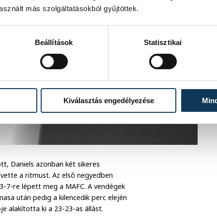
sznált más szolgáltatásokból gyűjtöttek.
Beállítások
Statisztikai
Kiválasztás engedélyezése
Min
tt, Daniels azonban két sikeres
lvette a ritmust. Az első negyedben
al 13-7-re lépett meg a MAFC. A vendégek
sa után pedig a kilencedik perc elején
 alakította ki a 23-23-as állást.