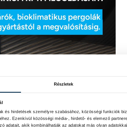
Részletek
ál
mak és hirdetések személyre szabásához, közösségi funkciók biz
hez. Ezenkívül közösségi média-, hirdető- és elemező partner
zó adatait, akik kombinálhatják az adatokat más olyan adatokka