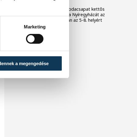
A veszprémi férfi kosárlabdacsapat kettős
győzelemmel múlta felül a Nyíregyházát az
NB I/B Piros csoportjában az 5-8. helyért
kiírt párharcban.
Marketing
dennek a megengedése