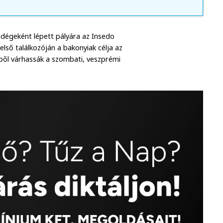
dégeként lépett pályára az Insedo
első találkozóján a bakonyiak célja az
tből várhassák a szombati, veszprémi