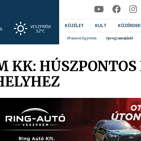
KÖZÉLET
KULT
KÖZÉRDEK
VESZPRÉM
9.
32°C
#Pannon Egyetem
#programajánló
M KK: HÚSZPONTOS 
 HELYHEZ