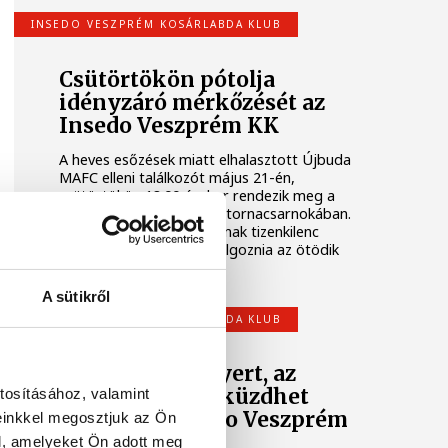
INSEDO VESZPRÉM KOSÁRLABDA KLUB
Csütörtökön pótolja
idényzáró mérkőzését az
Insedo Veszprém KK
A heves esőzések miatt elhalasztott Újbuda
MAFC elleni találkozót május 21-én,
csütörtökön 18.00 órakor rendezik meg a
Vetési Albert Gimnázium tornacsarnokában.
Az Insedo Veszprém KK-nak tizenkilenc
pontos hátrányt kell ledolgoznia az ötödik
hely megszerzéséhez.
A sütikről
INSEDO VESZPRÉM KOSÁRLABDA KLUB
Idegenben is nyert, az
ötödik helyért küzdhet
tosításához, valamint
tovább az Insedo Veszprém
einkkel megosztjuk az Ön
KK
l, amelyeket Ön adott meg