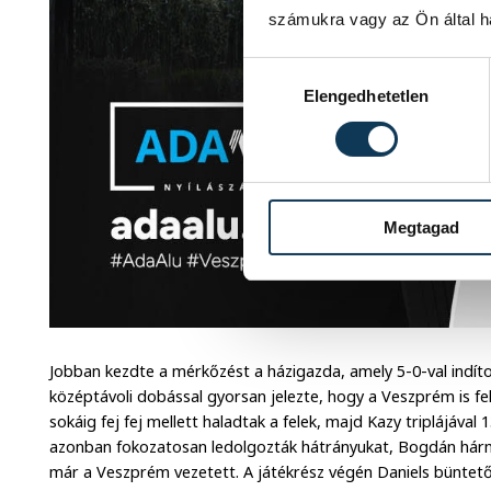
számukra vagy az Ön által ha
Hozzájárulás kiválasztása
Elengedhetetlen
Megtagad
Jobban kezdte a mérkőzést a házigazda, amely 5-0-val indíto
középtávoli dobással gyorsan jelezte, hogy a Veszprém is fe
sokáig fej fej mellett haladtak a felek, majd Kazy triplájáv
azonban fokozatosan ledolgozták hátrányukat, Bogdán hárma
már a Veszprém vezetett. A játékrész végén Daniels büntetője