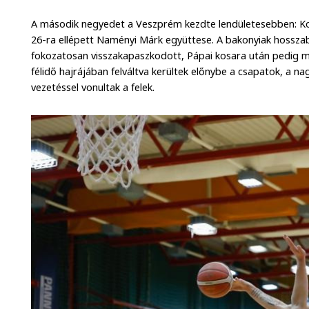
A második negyedet a Veszprém kezdte lendületesebben: Koc
26-ra ellépett Naményi Márk együttese. A bakonyiak hosszab
fokozatosan visszakapaszkodott, Pápai kosara után pedig má
félidő hajrájában felváltva kerültek előnybe a csapatok, a n
vezetéssel vonultak a felek.