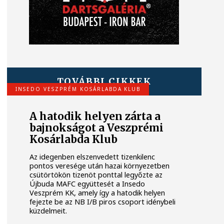
TOVÁBBI CIKKEK
INSEDO VESZPRÉM KOSÁRLABDA KLUB
A hatodik helyen zárta a
bajnokságot a Veszprémi
Kosárlabda Klub
Az idegenben elszenvedett tizenkilenc
pontos veresége után hazai környezetben
csütörtökön tizenöt ponttal legyőzte az
Újbuda MAFC együttesét a Insedo
Veszprém KK, amely így a hatodik helyen
fejezte be az NB I/B piros csoport idénybeli
küzdelmeit.