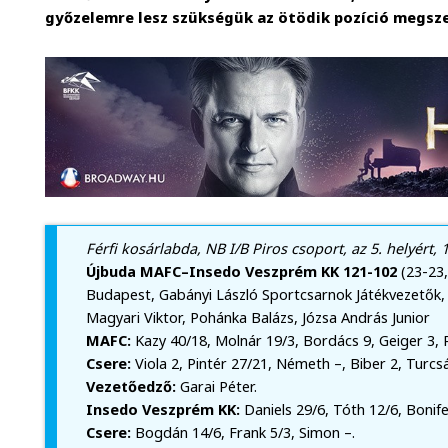
győzelemre lesz szükségük az ötödik pozíció megsz
Férfi kosárlabda, NB I/B Piros csoport, az 5. helyért,
Újbuda MAFC–Insedo Veszprém KK 121-102
(23-23,
Budapest, Gabányi László Sportcsarnok Játékvezetők, 
Magyari Viktor, Pohánka Balázs, Józsa András Junior
MAFC:
Kazy 40/18, Molnár 19/3, Bordács 9, Geiger 3, 
Csere:
Viola 2, Pintér 27/21, Németh –, Biber 2, Turcsá
Vezetőedző:
Garai Péter.
Insedo Veszprém KK:
Daniels 29/6, Tóth 12/6, Bonife
Csere:
Bogdán 14/6, Frank 5/3, Simon –.