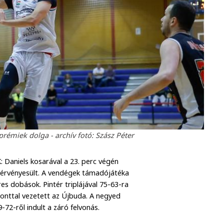
émiek dolga - archív fotó: Szász Péter
 Daniels kosarával a 23. perc végén
 érvényesült. A vendégek támadójátéka
es dobások. Pintér triplájával 75-63-ra
ponttal vezetett az Újbuda. A negyed
72-ről indult a záró felvonás.