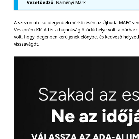
Vezetőedző:
Naményi Márk.
A szezon utolsó idegenbeli mérkőzésén az Újbuda MAFC ven
Veszprém KK. A tét a bajnokság ötödik helye volt: a párharc 
volt, hogy idegenben kerüljenek előnybe, és kedvező helyze
visszavágót.