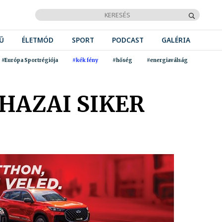
Ű
ÉLETMÓD
SPORT
PODCAST
GALÉRIA
#Európa Sportrégiója
#kék fény
#hőség
#energiaválság
HAZAI SIKER