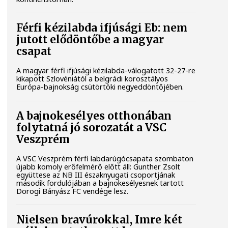
Férfi kézilabda ifjúsági Eb: nem
jutott elődöntőbe a magyar
csapat
A magyar férfi ifjúsági kézilabda-válogatott 32-27-re
kikapott Szlovéniától a belgrádi korosztályos
Európa-bajnokság csütörtöki negyeddöntőjében.
A bajnokesélyes otthonában
folytatná jó sorozatát a VSC
Veszprém
A VSC Veszprém férfi labdarúgócsapata szombaton
újabb komoly erőfelmérő előtt áll: Gunther Zsolt
együttese az NB III északnyugati csoportjának
második fordulójában a bajnokesélyesnek tartott
Dorogi Bányász FC vendége lesz.
Nielsen bravúrokkal, Imre két