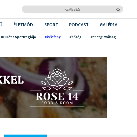
Ű
ÉLETMÓD
SPORT
PODCAST
GALÉRIA
#Európa Sportrégiója
#kék fény
#hőség
#energiaválság