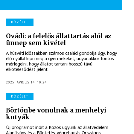
KÖZÉLET
Ovádi: a felelős állattartás alól az
ünnep sem kivétel
A húsvéti időszakban számos család gondolja úgy, hogy
élő nyúllal lepi meg a gyermekeket, ugyanakkor fontos
mérlegelni, hogy állatot tartani hosszú távú
elköteleződést jelent.
2025. ÁPRILIS 14. 10:24
KÖZÉLET
Börtönbe vonulnak a menhelyi
kutyák
Új programot indít a Közös ügyünk az állatvédelem
Alapítvány és a Büntetés-végrehajtás Országos