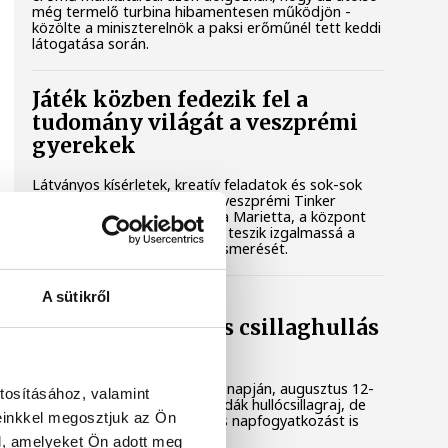
még termelő turbina hibamentesen működjön -
közölte a miniszterelnök a paksi erőműnél tett keddi
látogatása során.
Játék közben fedezik fel a
tudomány világát a veszprémi
gyerekek
Látványos kísérletek, kreatív feladatok és sok-sok
élmény várja a gyerekeket a veszprémi Tinker
Labsben. Videónkban Balassa Marietta, a központ
vezetője mutatja be, hogyan teszik izgalmassá a
természettudományok megismerését.
A sütikről
Augusztus 12-én
napfogyatkozás és csillaghullás
is vár ránk
Az év legsűrűbb csillagászati napján, augusztus 12-
tosításához, valamint
én éjjel tetőzik majd a Perseidák hullócsillagraj, de
einkkel megosztjuk az Ön
ugyanezen a napon részleges napfogyatkozást is
meg lehet majd figyelni.
l, amelyeket Ön adott meg