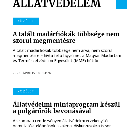
ÁLLATVÉDELEM
KÖZÉLET
A talált madárfiókák többsége nem
szorul megmentésre
A talált madárfiókák többsége nem árva, nem szorul
megmentésre – hívta fel a figyelmet a Magyar Madártani
és Természetvédelmi Egyesület (MME) hétfőn.
2025. ÁPRILIS 14. 14:26
KÖZÉLET
Állatvédelmi mintaprogram készül
a polgárőrök bevonásával
A szombati rendezvényen állatvédelmi érzékenyítő
bemutatók, előadások, szakmai diskurzusokra is sor