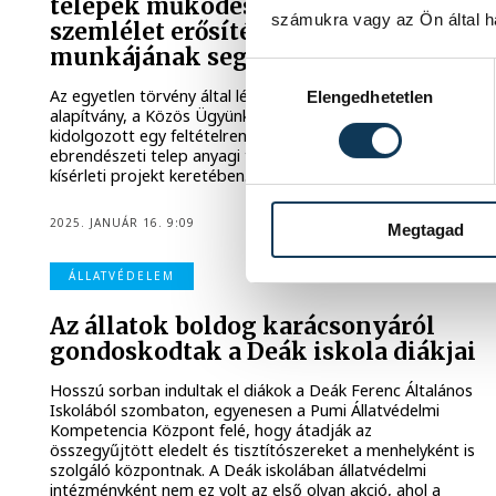
telepek működését az állatbarát
számukra vagy az Ön által ha
szemlélet erősítése és a hatóság
munkájának segítése érdekében
Hozzájárulás kiválasztása
Az egyetlen törvény által létrehozott állatvédelmi
Elengedhetetlen
alapítvány, a Közös Ügyünk az Állatvédelem Alapítvány
kidolgozott egy feltételrendszert, amelyet 14
ebrendészeti telep anyagi támogatásához köt egy
kísérleti projekt keretében.
2025. JANUÁR 16. 9:09
Megtagad
ÁLLATVÉDELEM
Az állatok boldog karácsonyáról
gondoskodtak a Deák iskola diákjai
Hosszú sorban indultak el diákok a Deák Ferenc Általános
Iskolából szombaton, egyenesen a Pumi Állatvédelmi
Kompetencia Központ felé, hogy átadják az
összegyűjtött eledelt és tisztítószereket a menhelyként is
szolgáló központnak. A Deák iskolában állatvédelmi
intézményként nem ez volt az első olyan akció, ahol a