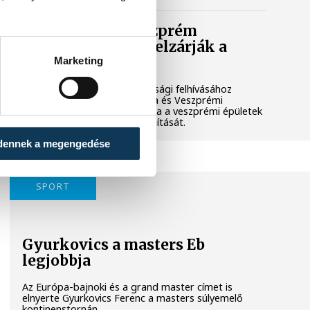
Lekapcsolják Veszprém
díszkivilágítását, elzárják a
szökőkutakat
Marketing
A kormány energiatakarékossági felhívásához
csatlakozva Veszprém városa és Veszprémi
Főegyházmegye is lekapcsolta a veszprémi épületek
és nevezetességek díszkivilágítását.
dennek a megengedése
SPORT
Gyurkovics a masters Eb
legjobbja
Az Európa-bajnoki és a grand master címet is
elnyerte Gyurkovics Ferenc a masters súlyemelő
kontinenstornán.