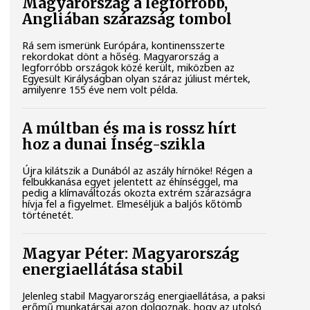
Magyarország a legforróbb,
Angliában szárazság tombol
Rá sem ismerünk Európára, kontinensszerte
rekordokat dönt a hőség. Magyarország a
legforróbb országok közé került, miközben az
Egyesült Királyságban olyan száraz júliust mértek,
amilyenre 155 éve nem volt példa.
A múltban és ma is rossz hírt
hoz a dunai Ínség-szikla
Újra kilátszik a Dunából az aszály hírnöke! Régen a
felbukkanása egyet jelentett az éhínséggel, ma
pedig a klímaváltozás okozta extrém szárazságra
hívja fel a figyelmet. Elmeséljük a baljós kőtömb
történetét.
Magyar Péter: Magyarország
energiaellátása stabil
Jelenleg stabil Magyarország energiaellátása, a paksi
erőmű munkatársai azon dolgoznak, hogy az utolsó