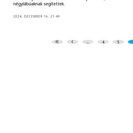
négylábúaknak segítettek.
2024. DECEMBER 16. 21:49
...
4
5