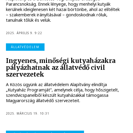
Parancsnokság. Ennek lényege, hogy menhelyi kutyák
kerülnek ideiglenesen két hazai börtönbe, ahol az elítéltek
– szakemberek irányításával – gondoskodnak róluk,
tanulnak tőlük és velük.
2025. ÁPRILIS 9. 9:22
ÁLLATVÉDELEM
Ingyenes, minőségi kutyaházakra
pályázhatnak az állatvédő civil
szervezetek
A Közös ügyünk az állatvédelem Alapítvány elindítja
„Kutyaház Programját”, amelynek célja, hogy hőszigetelt,
szendvicspanelből készült kutyaházakkal támogassa
Magyarország állatvédő szervezeteit.
2025. MÁRCIUS 19. 10:31