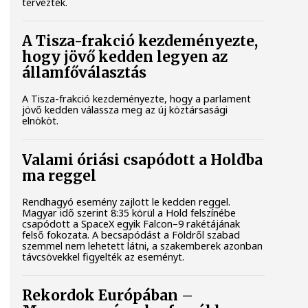
tervezték.
A Tisza-frakció kezdeményezte,
hogy jövő kedden legyen az
államfőválasztás
A Tisza-frakció kezdeményezte, hogy a parlament
jövő kedden válassza meg az új köztársasági
elnököt.
Valami óriási csapódott a Holdba
ma reggel
Rendhagyó esemény zajlott le kedden reggel.
Magyar idő szerint 8:35 körül a Hold felszínébe
csapódott a SpaceX egyik Falcon–9 rakétájának
felső fokozata. A becsapódást a Földről szabad
szemmel nem lehetett látni, a szakemberek azonban
távcsövekkel figyelték az eseményt.
Rekordok Európában –