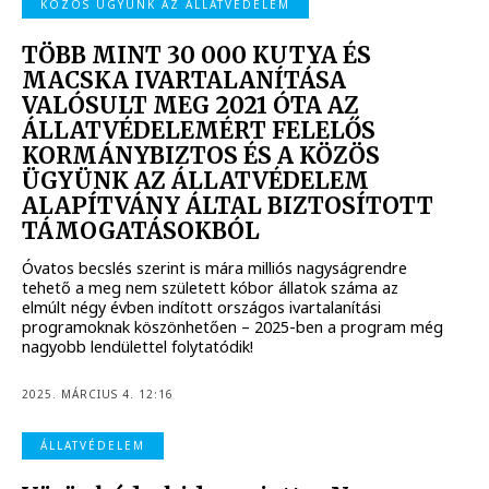
KÖZÖS ÜGYÜNK AZ ÁLLATVÉDELEM
TÖBB MINT 30 000 KUTYA ÉS
MACSKA IVARTALANÍTÁSA
VALÓSULT MEG 2021 ÓTA AZ
ÁLLATVÉDELEMÉRT FELELŐS
KORMÁNYBIZTOS ÉS A KÖZÖS
ÜGYÜNK AZ ÁLLATVÉDELEM
ALAPÍTVÁNY ÁLTAL BIZTOSÍTOTT
TÁMOGATÁSOKBÓL
Óvatos becslés szerint is mára milliós nagyságrendre
tehető a meg nem született kóbor állatok száma az
elmúlt négy évben indított országos ivartalanítási
programoknak köszönhetően – 2025-ben a program még
nagyobb lendülettel folytatódik!
2025. MÁRCIUS 4. 12:16
ÁLLATVÉDELEM