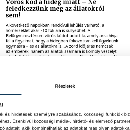
Vörös kód a hideg miatt – Ne
feledkezzünk meg az állatokról
sem!
A következő napokban rendkívüli lehűlés várható, a
hőmérséklet akár -10 fok alá is süllyedhet. A
Belügyminisztérium vörös kódot adott ki, amely arra hívja
fel a figyelmet, hogy a hidegben fokozottan kell ügyelnünk
egymásra – és az állatokra is. „A zord időjárás nemcsak
az emberek, hanem az állatok számára is komoly veszélyt
jelent. Felelősségünk, hogy ebben az időszakban fokozott
figyelmet fordítsunk rájuk, és gondoskodjunk
védelmükről” – hangsúlyozta Ovádi Péter, az
állatvédelemért felelős kormánybiztos.
2025. FEBRUÁR 18. 12:38
Részletek
KÖZÉLET
ál
A sávos szitakötő az év rovara 2025-
mak és hirdetések személyre szabásához, közösségi funkciók biz
ben
hez. Ezenkívül közösségi média-, hirdető- és elemező partner
zó adatait, akik kombinálhatják az adatokat más olyan adatokka
A Magyar Rovartani Társaság ezúttal is