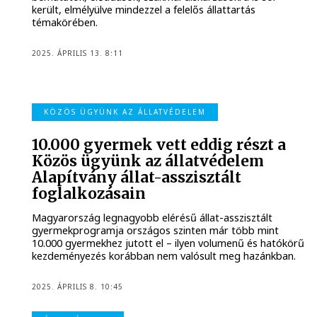
került, elmélyülve mindezzel a felelős állattartás
témakörében.
2025. ÁPRILIS 13. 8:11
KÖZÖS ÜGYÜNK AZ ÁLLATVÉDELEM
10.000 gyermek vett eddig részt a
Közös ügyünk az állatvédelem
Alapítvány állat-asszisztált
foglalkozásain
Magyarország legnagyobb elérésű állat-asszisztált
gyermekprogramja országos szinten már több mint
10.000 gyermekhez jutott el – ilyen volumenű és hatókörű
kezdeményezés korábban nem valósult meg hazánkban.
2025. ÁPRILIS 8. 10:45