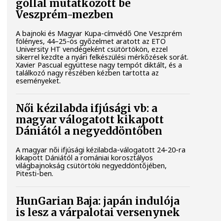
góllal mutatkozott be
Veszprém-mezben
A bajnoki és Magyar Kupa-címvédő One Veszprém
fölényes, 44–25-ös győzelmet aratott az ETO
University HT vendégeként csütörtökön, ezzel
sikerrel kezdte a nyári felkészülési mérkőzések sorát.
Xavier Pascual együttese nagy tempót diktált, és a
találkozó nagy részében kézben tartotta az
eseményeket.
Női kézilabda ifjúsági vb: a
magyar válogatott kikapott
Dániától a negyeddöntőben
A magyar női ifjúsági kézilabda-válogatott 24-20-ra
kikapott Dániától a romániai korosztályos
világbajnokság csütörtöki negyeddöntőjében,
Pitesti-ben.
HunGarian Baja: japán indulója
is lesz a várpalotai versenynek