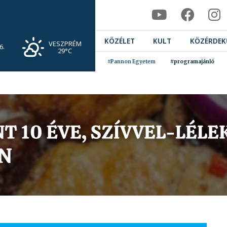
KÖZÉLET
KULT
KÖZÉRDEK
VESZPRÉM
6.
29°C
#Pannon Egyetem
#programajánló