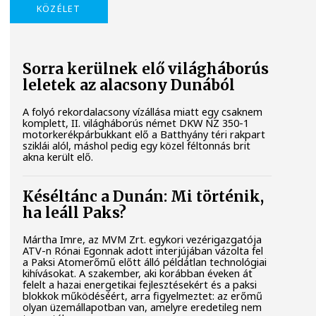
KÖZÉLET
Sorra kerülnek elő világháborús
leletek az alacsony Dunából
A folyó rekordalacsony vízállása miatt egy csaknem
komplett, II. világháborús német DKW NZ 350-1
motorkerékpárbukkant elő a Batthyány téri rakpart
sziklái alól, máshol pedig egy közel féltonnás brit
akna került elő.
Késéltánc a Dunán: Mi történik,
ha leáll Paks?
Mártha Imre, az MVM Zrt. egykori vezérigazgatója
ATV-n Rónai Egonnak adott interjújában vázolta fel
a Paksi Atomerőmű előtt álló példátlan technológiai
kihívásokat. A szakember, aki korábban éveken át
felelt a hazai energetikai fejlesztésekért és a paksi
blokkok működéséért, arra figyelmeztet: az erőmű
olyan üzemállapotban van, amelyre eredetileg nem