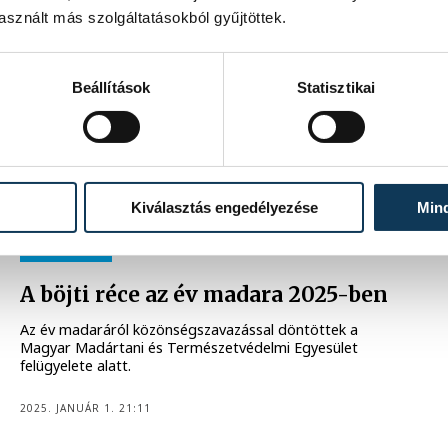
közönségszavazásra bocsátotta az év rovara címet, végül
sznált más szolgáltatásokból gyűjtöttek.
szoros meccsben a sávos szitakötő nyert.
2025. JANUÁR 2. 22:42
Beállítások
Statisztikai
Kiválasztás engedélyezése
Min
KÖZÉLET
A böjti réce az év madara 2025-ben
Az év madaráról közönségszavazással döntöttek a
Magyar Madártani és Természetvédelmi Egyesület
felügyelete alatt.
2025. JANUÁR 1. 21:11