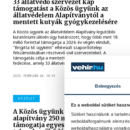
33 állatvédő szervezet kap
támogatást a Közös ügyünk az
állatvédelem Alapítványtól a
mentett kutyák gyógykezelésére
A Közös ügyünk az állatvédelem Alapítvány legutóbbi
kuratóriumi ülésén úgy határozott, hogy több mint 18
millió forinttal támogatja a 2024. év végén elindult,
"Brigitta M. ügyként" elhíresült szaporítótelep
felszámolásában résztvevő civil szervezeteket. A
támogatás célja a mentett kutyák állatorvosi költségeinek
fedezése, amely 33 állatvédő szervezet munkáját segíti.
2025. FEBRUÁR 26. 10:15
Beleegyezés
KÖZÉLET
Ez a weboldal sütiket haszn
A Közös ügyünk az állatvédelem
Sütiket használunk a tartal
alapítvány 250 millió forinttal
weboldalforgalmunk elemzésé
támogatja egyes ebrendészeti
weboldalhasználatra vonatko