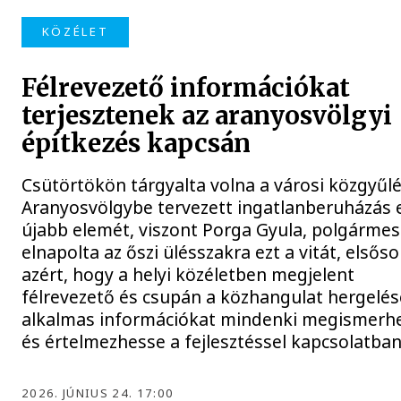
KÖZÉLET
Félrevezető információkat
terjesztenek az aranyosvölgyi
építkezés kapcsán
Csütörtökön tárgyalta volna a városi közgyűlé
Aranyosvölgybe tervezett ingatlanberuházás 
újabb elemét, viszont Porga Gyula, polgármes
elnapolta az őszi ülésszakra ezt a vitát, elsős
azért, hogy a helyi közéletben megjelent
félrevezető és csupán a közhangulat hergelés
alkalmas információkat mindenki megismerh
és értelmezhesse a fejlesztéssel kapcsolatban
2026. JÚNIUS 24. 17:00