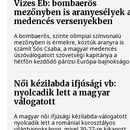
Vizes Eb: bombaerős
mezőnyben is aranyesélyek 
medencés versenyekben
A bombaerős, szinte olimpiai színvonalú
mezőnyben is érmekre, köztük aranyra is
számít Sós Csaba, a magyar medencés
úszóválogatott szövetségi kapitánya a
hétfőn kezdődő párizsi Európa-bajnokságo
Női kézilabda ifjúsági vb:
nyolcadik lett a magyar
válogatott
A magyar női ifjúsági kézilabda-válogatott
nyolcadik lett a romániai korosztályos
világbajnokságon, mivel 30-27-re kikapott