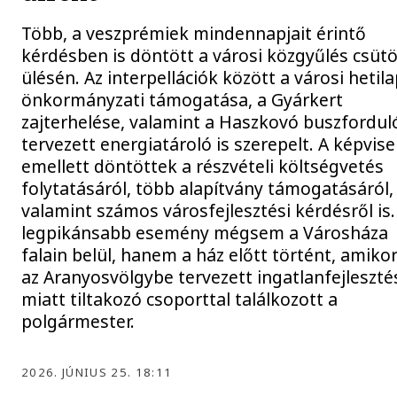
Több, a veszprémiek mindennapjait érintő
kérdésben is döntött a városi közgyűlés csütö
ülésén. Az interpellációk között a városi hetil
önkormányzati támogatása, a Gyárkert
zajterhelése, valamint a Haszkovó buszfordu
tervezett energiatároló is szerepelt. A képvise
emellett döntöttek a részvételi költségvetés
folytatásáról, több alapítvány támogatásáról,
valamint számos városfejlesztési kérdésről is.
legpikánsabb esemény mégsem a Városháza
falain belül, hanem a ház előtt történt, amikor
az Aranyosvölgybe tervezett ingatlanfejleszté
miatt tiltakozó csoporttal találkozott a
polgármester.
2026. JÚNIUS 25. 18:11