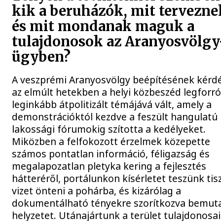
kik a beruházók, mit tervezne
és mit mondanak maguk a
tulajdonosok az Aranyosvölgy
ügyben?
A veszprémi Aranyosvölgy beépítésének kérd
az elmúlt hetekben a helyi közbeszéd legforr
leginkább átpolitizált témájává vált, amely a
demonstrációktól kezdve a feszült hangulatú
lakossági fórumokig szította a kedélyeket.
Miközben a felfokozott érzelmek közepette
számos pontatlan információ, féligazság és
megalapozatlan pletyka kering a fejlesztés
hátteréről, portálunkon kísérletet teszünk tis
vizet önteni a pohárba, és kizárólag a
dokumentálható tényekre szorítkozva bemuta
helyzetet. Utánajártunk a terület tulajdonosa