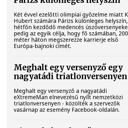
Párizs különleges helyszín
Két évvel ezelőtti olimpiai győzelme miatt 
Hubert számára Párizs különleges helyszín,
hétfőn kezdődő medencés úszóversenyek
pedig az egyik célja, hogy fő számában, 20
méter háton megszerezze karrierje első
Európa-bajnoki címét.
Meghalt egy versenyző egy
nagyatádi triatlonversenyen
Meghalt egy versenyző a nagyatádi
eXtremeMan elnevezésű nyílt nemzetközi
triatlonversenyen - közölték a szervezők
vasárnap az esemény Facebook-oldalán.