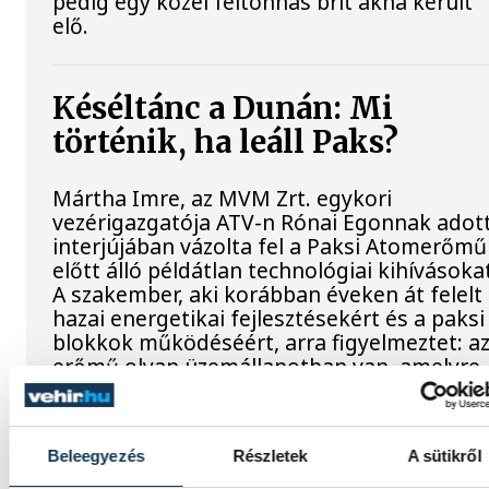
pedig egy közel féltonnás brit akna került
elő.
Késéltánc a Dunán: Mi
történik, ha leáll Paks?
Mártha Imre, az MVM Zrt. egykori
vezérigazgatója ATV-n Rónai Egonnak adot
interjújában vázolta fel a Paksi Atomerőmű
előtt álló példátlan technológiai kihívásoka
A szakember, aki korábban éveken át felelt
hazai energetikai fejlesztésekért és a paksi
blokkok működéséért, arra figyelmeztet: a
erőmű olyan üzemállapotban van, amelyre
eredetileg nem tervezték.
Beleegyezés
Részletek
A sütikről
A Tisza-frakció