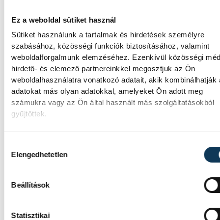
kezdeményezte, hogy jövő
kedden legyen az
Ez a weboldal sütiket használ
államfőválasztás
Sütiket használunk a tartalmak és hirdetések személyre
szabásához, közösségi funkciók biztosításához, valamint
weboldalforgalmunk elemzéséhez. Ezenkívül közösségi méd
A Tisza-frakció kezdeményezte, hogy a
hirdető- és elemező partnereinkkel megosztjuk az Ön
parlament jövő kedden válassza meg az új
weboldalhasználatra vonatkozó adatait, akik kombinálhatják
köztársasági elnököt.
adatokat más olyan adatokkal, amelyeket Ön adott meg
számukra vagy az Ön által használt más szolgáltatásokból
gyűjtöttek.
Valami óriási csapódott a
Holdba ma reggel
Hozzájárulás kiválasztása
Elengedhetetlen
Rendhagyó esemény zajlott le kedden regge
Magyar idő szerint 8:35 körül a Hold
felszínébe csapódott a SpaceX egyik Falcon
Beállítások
rakétájának felső fokozata. A becsapódást 
Földről szabad szemmel nem lehetett látni,
szakemberek azonban távcsövekkel figyelt
Statisztikai