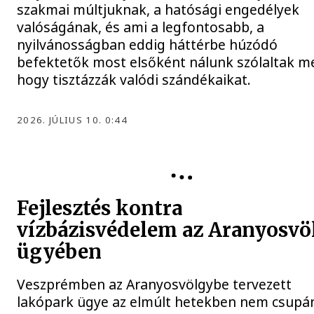
szakmai múltjuknak, a hatósági engedélyek
valóságának, és ami a legfontosabb, a
nyilvánosságban eddig háttérbe húzódó
befektetők most elsőként nálunk szólaltak m
hogy tisztázzák valódi szándékaikat.
2026. JÚLIUS 10. 0:44
KÖZÉLET
Fejlesztés kontra
vízbázisvédelem az Aranyosvö
ügyében
Veszprémben az Aranyosvölgybe tervezett
lakópark ügye az elmúlt hetekben nem csupá