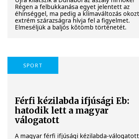
Régen a felbukkanása egyet jelentett az
éhínséggel, ma pedig a klímaváltozás okoz
extrém szárazságra hívja fel a figyelmet.
Elmeséljük a baljós kőtömb történetét.
SPORT
Férfi kézilabda ifjúsági Eb:
hatodik lett a magyar
válogatott
A magyar férfi ifjúsági kézilabda-válogatot