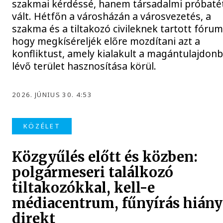
szakmai kérdéssé, hanem társadalmi próbatét
vált. Hétfőn a városházán a városvezetés, a
szakma és a tiltakozó civileknek tartott fórum
hogy megkíséreljék előre mozdítani azt a
konfliktust, amely kialakult a magántulajdon
lévő terület hasznosítása körül.
2026. JÚNIUS 30. 4:53
KÖZÉLET
Közgyűlés előtt és közben:
polgármeseri találkozó
tiltakozókkal, kell-e
médiacentrum, fűnyírás hiány
direkt