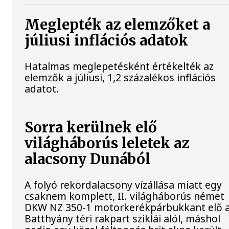
Meglepték az elemzőket a
júliusi inflációs adatok
Hatalmas meglepetésként értékelték az
elemzők a júliusi, 1,2 százalékos inflációs
adatot.
Sorra kerülnek elő
világháborús leletek az
alacsony Dunából
A folyó rekordalacsony vízállása miatt egy
csaknem komplett, II. világháborús német
DKW NZ 350-1 motorkerékpárbukkant elő 
Batthyány téri rakpart sziklái alól, máshol