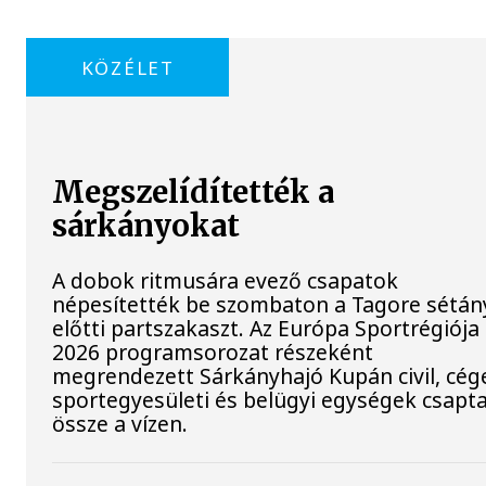
KÖZÉLET
Megszelídítették a
sárkányokat
A dobok ritmusára evező csapatok
népesítették be szombaton a Tagore sétán
előtti partszakaszt. Az Európa Sportrégiója
2026 programsorozat részeként
megrendezett Sárkányhajó Kupán civil, cég
sportegyesületi és belügyi egységek csapt
össze a vízen.