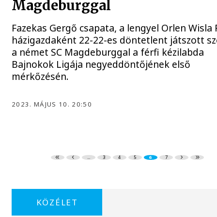
Magdeburggal
Fazekas Gergő csapata, a lengyel Orlen Wisla 
házigazdaként 22-22-es döntetlent játszott s
a német SC Magdeburggal a férfi kézilabda
Bajnokok Ligája negyeddöntőjének első
mérkőzésén.
2023. MÁJUS 10. 20:50
...
3
4
5
6
7
KÖZÉLET