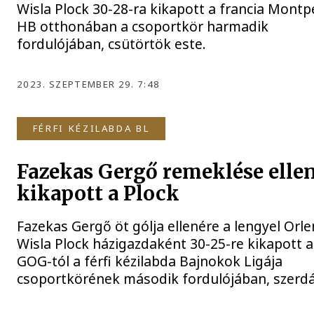
Wisla Plock 30-28-ra kikapott a francia Montpe
HB otthonában a csoportkör harmadik
fordulójában, csütörtök este.
2023. SZEPTEMBER 29. 7:48
FÉRFI KÉZILABDA BL
Fazekas Gergő remeklése elle
kikapott a Plock
Fazekas Gergő öt gólja ellenére a lengyel Orle
Wisla Plock házigazdaként 30-25-re kikapott 
GOG-tól a férfi kézilabda Bajnokok Ligája
csoportkörének második fordulójában, szerd