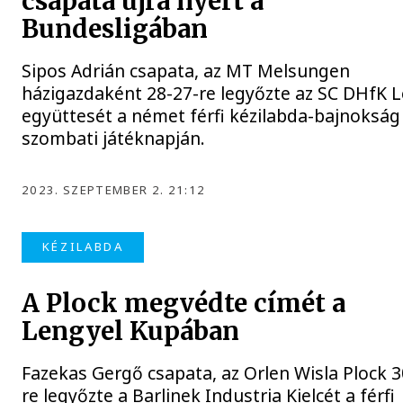
csapata újra nyert a
Bundesligában
Sipos Adrián csapata, az MT Melsungen
házigazdaként 28-27-re legyőzte az SC DHfK L
együttesét a német férfi kézilabda-bajnokság
szombati játéknapján.
2023. SZEPTEMBER 2. 21:12
KÉZILABDA
A Plock megvédte címét a
Lengyel Kupában
Fazekas Gergő csapata, az Orlen Wisla Plock 3
re legyőzte a Barlinek Industria Kielcét a férfi