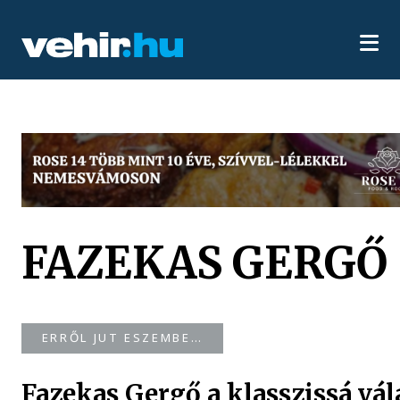
FAZEKAS GERGŐ
ERRŐL JUT ESZEMBE…
Fazekas Gergő a klasszissá vál