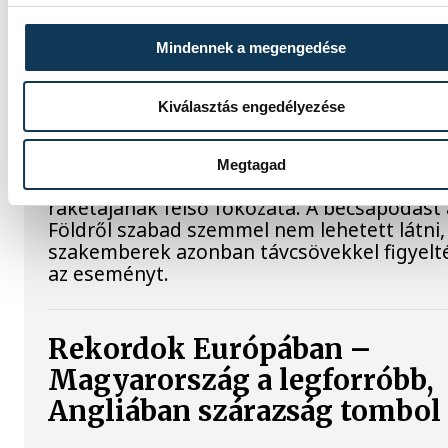
Mindennek a megengedése
Valami óriási csapódott a
Holdba ma reggel
Kiválasztás engedélyezése
Rendhagyó esemény zajlott le kedden regge
Magyar idő szerint 8:35 körül a Hold
Megtagad
felszínébe csapódott a SpaceX egyik Falcon
rakétájának felső fokozata. A becsapódást 
Földről szabad szemmel nem lehetett látni,
szakemberek azonban távcsövekkel figyelt
az eseményt.
Rekordok Európában –
Magyarország a legforróbb,
Angliában szárazság tombol