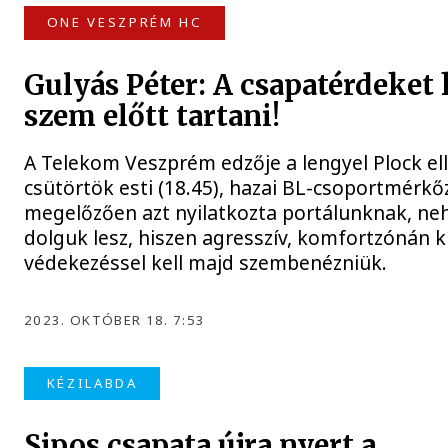
ONE VESZPRÉM HC
Gulyás Péter: A csapatérdeket 
szem előtt tartani!
A Telekom Veszprém edzője a lengyel Plock ell
csütörtök esti (18.45), hazai BL-csoportmérkő
megelőzően azt nyilatkozta portálunknak, ne
dolguk lesz, hiszen agresszív, komfortzónán kí
védekezéssel kell majd szembenézniük.
2023. OKTÓBER 18. 7:53
KÉZILABDA
Sipos csapata újra nyert a