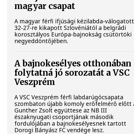
magyar csapat
A magyar férfi ifjúsági kézilabda-válogatot
32-27-re kikapott Szlovéniától a belgrádi
korosztályos Európa-bajnokság csütörtöki
negyeddöntőjében.
A bajnokesélyes otthonában
folytatná jó sorozatát a VSC
Veszprém
A VSC Veszprém férfi labdarúgócsapata
szombaton újabb komoly erőfelmérő előtt á
Gunther Zsolt együttese az NB III
északnyugati csoportjának második
fordulójában a bajnokesélyesnek tartott
Dorogi Bányász FC vendége lesz.