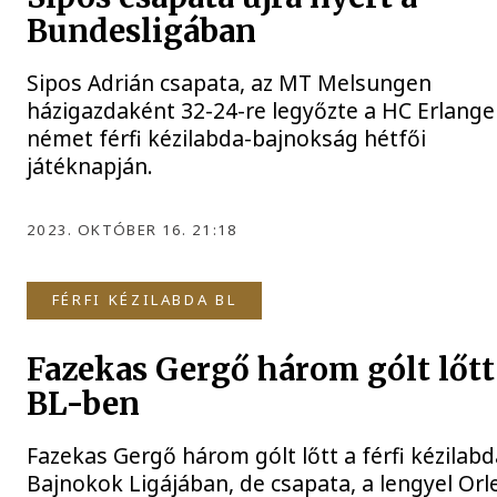
Bundesligában
Sipos Adrián csapata, az MT Melsungen
házigazdaként 32-24-re legyőzte a HC Erlange
német férfi kézilabda-bajnokság hétfői
játéknapján.
2023. OKTÓBER 16. 21:18
FÉRFI KÉZILABDA BL
Fazekas Gergő három gólt lőtt
BL-ben
Fazekas Gergő három gólt lőtt a férfi kézilabd
Bajnokok Ligájában, de csapata, a lengyel Orl