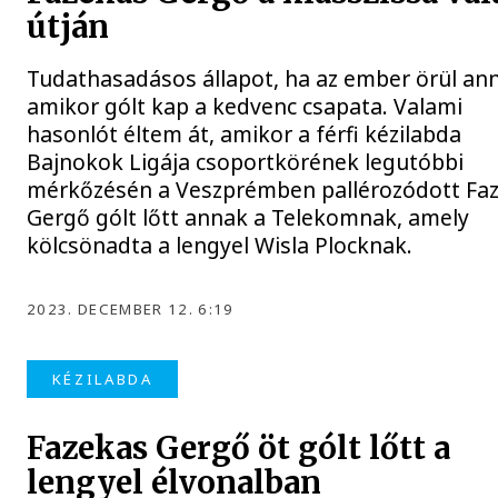
útján
Tudathasadásos állapot, ha az ember örül an
amikor gólt kap a kedvenc csapata. Valami
hasonlót éltem át, amikor a férfi kézilabda
Bajnokok Ligája csoportkörének legutóbbi
mérkőzésén a Veszprémben pallérozódott Fa
Gergő gólt lőtt annak a Telekomnak, amely
kölcsönadta a lengyel Wisla Plocknak.
2023. DECEMBER 12. 6:19
KÉZILABDA
Fazekas Gergő öt gólt lőtt a
lengyel élvonalban