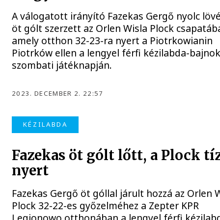
A válogatott irányító Fazekas Gergő nyolc löv
öt gólt szerzett az Orlen Wisla Plock csapatáb
amely otthon 32-23-ra nyert a Piotrkowianin
Piotrków ellen a lengyel férfi kézilabda-bajno
szombati játéknapján.
2023. DECEMBER 2. 22:57
KÉZILABDA
Fazekas öt gólt lőtt, a Plock tí
nyert
Fazekas Gergő öt góllal járult hozzá az Orlen 
Plock 32-22-es győzelméhez a Zepter KPR
Legionowo otthonában a lengyel férfi kézilab