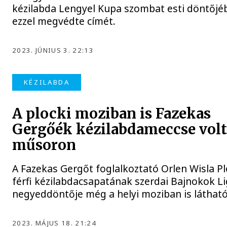
kézilabda Lengyel Kupa szombat esti döntőjé
ezzel megvédte címét.
2023. JÚNIUS 3. 22:13
KÉZILABDA
A plocki moziban is Fazekas
Gergőék kézilabdameccse vol
műsoron
A Fazekas Gergőt foglalkoztató Orlen Wisla P
férfi kézilabdacsapatának szerdai Bajnokok Li
negyeddöntője még a helyi moziban is látható
2023. MÁJUS 18. 21:24