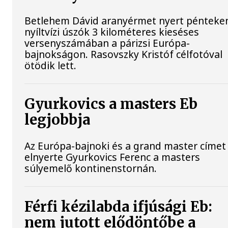
Betlehem Dávid aranyérmet nyert pénteke
nyíltvízi úszók 3 kilométeres kieséses
versenyszámában a párizsi Európa-
bajnokságon. Rasovszky Kristóf célfotóval
ötödik lett.
Gyurkovics a masters Eb
legjobbja
Az Európa-bajnoki és a grand master címet 
elnyerte Gyurkovics Ferenc a masters
súlyemelő kontinenstornán.
Férfi kézilabda ifjúsági Eb:
nem jutott elődöntőbe a