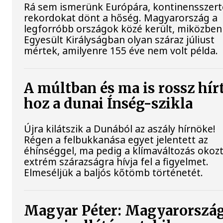
Rá sem ismerünk Európára, kontinensszert
rekordokat dönt a hőség. Magyarország a
legforróbb országok közé került, miközben
Egyesült Királyságban olyan száraz júliust
mértek, amilyenre 155 éve nem volt példa.
A múltban és ma is rossz hír
hoz a dunai Ínség-szikla
Újra kilátszik a Dunából az aszály hírnöke!
Régen a felbukkanása egyet jelentett az
éhínséggel, ma pedig a klímaváltozás okoz
extrém szárazságra hívja fel a figyelmet.
Elmeséljük a baljós kőtömb történetét.
Magyar Péter: Magyarorszá