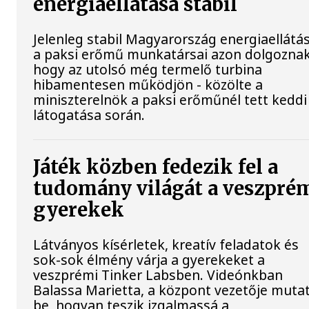
energiaellátása stabil
Jelenleg stabil Magyarország energiaellátás
a paksi erőmű munkatársai azon dolgoznak
hogy az utolsó még termelő turbina
hibamentesen működjön - közölte a
miniszterelnök a paksi erőműnél tett keddi
látogatása során.
Játék közben fedezik fel a
tudomány világát a veszpré
gyerekek
Látványos kísérletek, kreatív feladatok és
sok-sok élmény várja a gyerekeket a
veszprémi Tinker Labsben. Videónkban
Balassa Marietta, a központ vezetője mutat
be, hogyan teszik izgalmassá a