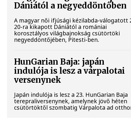
Dániától a negyeddöntőben
A magyar női ifjúsági kézilabda-válogatott 
20-ra kikapott Dániától a romániai
korosztályos világbajnokság csütörtöki
negyeddöntőjében, Pitesti-ben.
HunGarian Baja: japán
indulója is lesz a várpalotai
versenynek
Japán indulója is lesz a 23. HunGarian Baja
terepraliversenynek, amelynek jövő héten
csütörtöktől szombatig Várpalota ad ottho