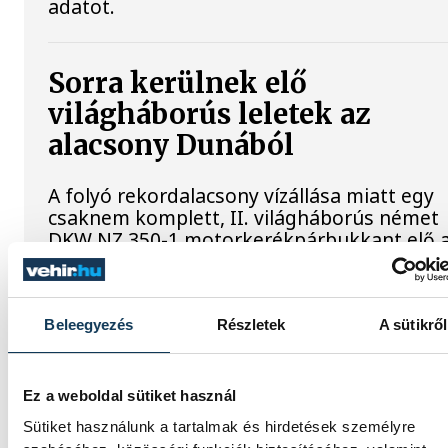
adatot.
Sorra kerülnek elő
világháborús leletek az
alacsony Dunából
A folyó rekordalacsony vízállása miatt egy
csaknem komplett, II. világháborús német
DKW NZ 350-1 motorkerékpárbukkant elő 
Batthyány téri rakpart sziklái alól, máshol
pedig egy közel féltonnás brit akna került e
Beleegyezés
Részletek
A sütikről
Késéltánc a Dunán: Mi
történik, ha leáll Paks?
Ez a weboldal sütiket használ
Sütiket használunk a tartalmak és hirdetések személyre
Mártha Imre, az MVM Zrt. egykori