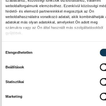
szabásához, közösségi funkciók biztosításához, valamint
vezérigazgatója ATV-n Rónai Egonnak adot
weboldalforgalmunk elemzéséhez. Ezenkívül közösségi méd
interjújában vázolta fel a Paksi Atomerőmű
hirdető- és elemező partnereinkkel megosztjuk az Ön
előtt álló példátlan technológiai kihívásokat
weboldalhasználatra vonatkozó adatait, akik kombinálhatják
szakember, aki korábban éveken át felelt a
adatokat más olyan adatokkal, amelyeket Ön adott meg
hazai energetikai fejlesztésekért és a paksi
számukra vagy az Ön által használt más szolgáltatásokból
blokkok működéséért, arra figyelmeztet: a
gyűjtöttek.
erőmű olyan üzemállapotban van, amelyre
eredetileg nem tervezték.
Hozzájárulás kiválasztása
Elengedhetetlen
A Tisza-frakció
kezdeményezte, hogy jövő
Beállítások
kedden legyen az
államfőválasztás
Statisztikai
A Tisza-frakció kezdeményezte, hogy a
parlament jövő kedden válassza meg az új
Marketing
köztársasági elnököt.