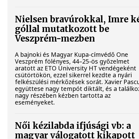
Nielsen bravúrokkal, Imre k
góllal mutatkozott be
Veszprém-mezben
A bajnoki és Magyar Kupa-címvédő One
Veszprém fölényes, 44–25-ös győzelmet
aratott az ETO University HT vendégeként
csütörtökön, ezzel sikerrel kezdte a nyári
felkészülési mérkőzések sorát. Xavier Pasc
együttese nagy tempót diktált, és a találko
nagy részében kézben tartotta az
eseményeket.
Női kézilabda ifjúsági vb: a
magyar válogatott kikapott