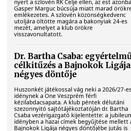
nyert a szlovén RK Celje ellen, az est azonb
Gasper Marguc búcsúja miatt marad örökr
emlékezetes. A szlovén közönségkedvenc
utoljára öltötte magára a bakonyiak 24-es
mezét, amelyet a klub örökre
visszavonultatott.
Dr. Bartha Csaba: egyértelm
célkitűzés a Bajnokok Ligája
négyes döntője
Huszonkét játékossal vág neki a 2026/27-e
idénynek a One Veszprém férfi
kézilabdacsapata. A klub péntek délutáni
szezonnyitó sajtótájékoztatóján dr. Bartha
Csaba vezérigazgató kijelentette: a jubileu
idényben a hazai címek begyűjtése mellett 
Bajnokok Ligája négyes döntőjébe jutás is