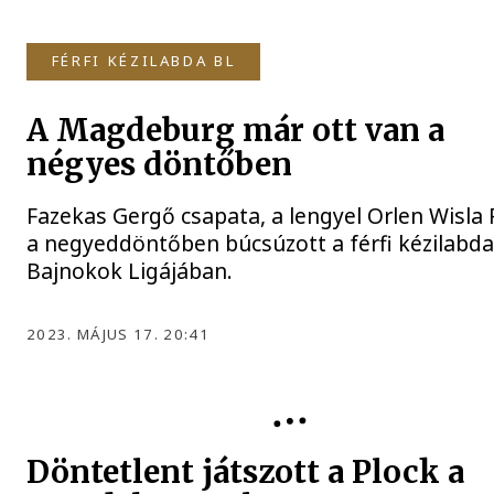
FÉRFI KÉZILABDA BL
A Magdeburg már ott van a
négyes döntőben
Fazekas Gergő csapata, a lengyel Orlen Wisla 
a negyeddöntőben búcsúzott a férfi kézilabd
Bajnokok Ligájában.
2023. MÁJUS 17. 20:41
FÉRFI KÉZILABDA BL
Döntetlent játszott a Plock a