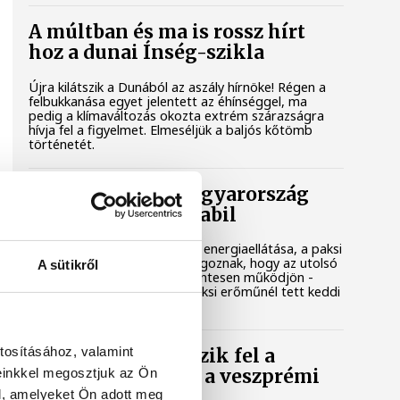
A múltban és ma is rossz hírt
hoz a dunai Ínség-szikla
Újra kilátszik a Dunából az aszály hírnöke! Régen a
felbukkanása egyet jelentett az éhínséggel, ma
pedig a klímaváltozás okozta extrém szárazságra
hívja fel a figyelmet. Elmeséljük a baljós kőtömb
történetét.
Magyar Péter: Magyarország
energiaellátása stabil
Jelenleg stabil Magyarország energiaellátása, a paksi
erőmű munkatársai azon dolgoznak, hogy az utolsó
A sütikről
még termelő turbina hibamentesen működjön -
közölte a miniszterelnök a paksi erőműnél tett keddi
látogatása során.
tosításához, valamint
Játék közben fedezik fel a
einkkel megosztjuk az Ön
tudomány világát a veszprémi
gyerekek
l, amelyeket Ön adott meg