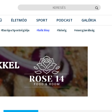
Ű
ÉLETMÓD
SPORT
PODCAST
GALÉRIA
#Európa Sportrégiója
#kék fény
#hőség
#energiaválság