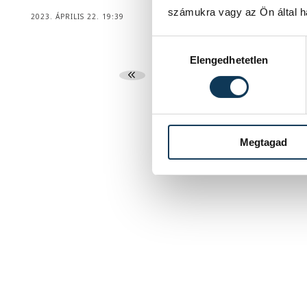
számukra vagy az Ön által ha
2023. ÁPRILIS 22. 19:39
Hozzájárulás kiválasztása
Elengedhetetlen
...
18
19
Megtagad