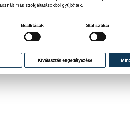
sznált más szolgáltatásokból gyűjtöttek.
Beállítások
Statisztikai
20
21
22
...
Kiválasztás engedélyezése
Min