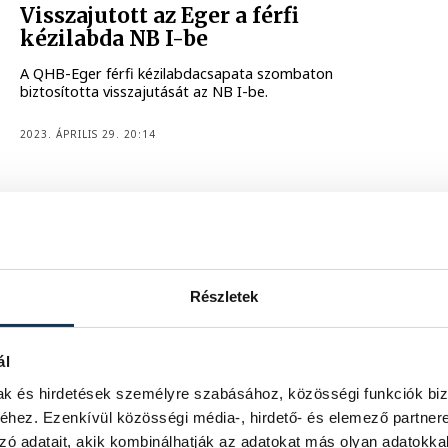
Visszajutott az Eger a férfi
kézilabda NB I-be
A QHB-Eger férfi kézilabdacsapata szombaton
biztosította visszajutását az NB I-be.
2023. ÁPRILIS 29. 20:14
ONE VESZPRÉM HC
Magabiztos győzelem a sereghajtó
Részletek
ellen
A házigazda Telekom Veszprém 42-28-ra nyert a
sereghajtó Budai Farkasok ellen a kézilabda NB I szerda
ál
esti mérkőzésén.
mak és hirdetések személyre szabásához, közösségi funkciók biz
hez. Ezenkívül közösségi média-, hirdető- és elemező partner
2023. ÁPRILIS 19. 19:29
zó adatait, akik kombinálhatják az adatokat más olyan adatokka