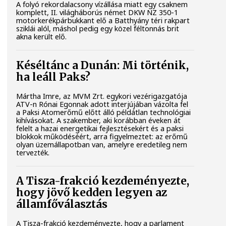
A folyó rekordalacsony vízállása miatt egy csaknem
komplett, II. világháborús német DKW NZ 350-1
motorkerékpárbukkant elő a Batthyány téri rakpart
sziklái alól, máshol pedig egy közel féltonnás brit
akna került elő.
Késéltánc a Dunán: Mi történik,
ha leáll Paks?
Mártha Imre, az MVM Zrt. egykori vezérigazgatója
ATV-n Rónai Egonnak adott interjújában vázolta fel
a Paksi Atomerőmű előtt álló példátlan technológiai
kihívásokat. A szakember, aki korábban éveken át
felelt a hazai energetikai fejlesztésekért és a paksi
blokkok működéséért, arra figyelmeztet: az erőmű
olyan üzemállapotban van, amelyre eredetileg nem
tervezték.
A Tisza-frakció kezdeményezte,
hogy jövő kedden legyen az
államfőválasztás
A Tisza-frakció kezdeményezte, hogy a parlament