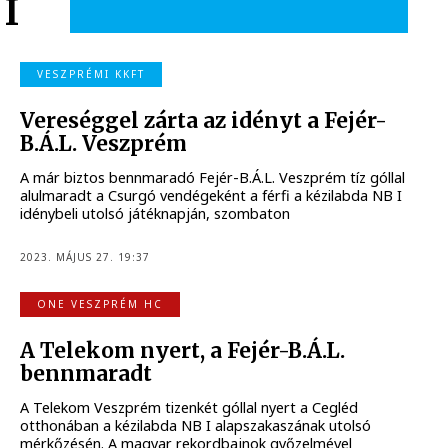
I
VESZPRÉMI KKFT
Vereséggel zárta az idényt a Fejér-
B.Á.L. Veszprém
A már biztos bennmaradó Fejér-B.Á.L. Veszprém tíz góllal
alulmaradt a Csurgó vendégeként a férfi a kézilabda NB I
idénybeli utolsó játéknapján, szombaton
2023. MÁJUS 27. 19:37
ONE VESZPRÉM HC
A Telekom nyert, a Fejér-B.Á.L.
bennmaradt
A Telekom Veszprém tizenkét góllal nyert a Cegléd
otthonában a kézilabda NB I alapszakaszának utolsó
mérkőzésén. A magyar rekordbajnok győzelmével