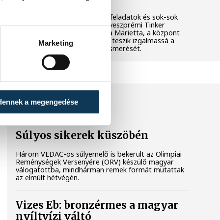
Látványos kísérletek, kreatív feladatok és sok-sok
élmény várja a gyerekeket a veszprémi Tinker
Labsben. Videónkban Balassa Marietta, a központ
vezetője mutatja be, hogyan teszik izgalmassá a
Marketing
természettudományok megismerését.
SPORT
dennek a megengedése
Súlyos sikerek küszöbén
Három VEDAC-os súlyemelő is bekerült az Olimpiai
Reménységek Versenyére (ORV) készülő magyar
válogatottba, mindhárman remek formát mutattak
az elmúlt hétvégén.
Vizes Eb: bronzérmes a magyar
nyíltvízi váltó