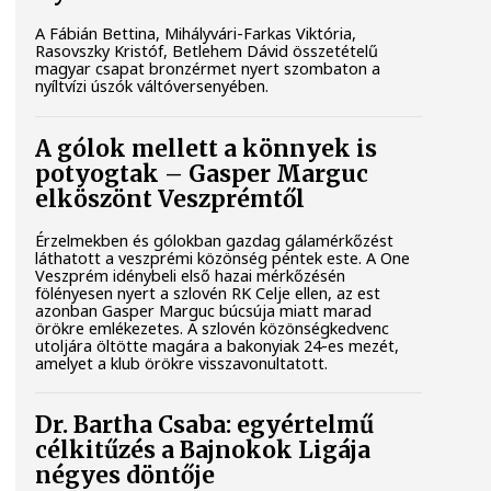
A Fábián Bettina, Mihályvári-Farkas Viktória,
Rasovszky Kristóf, Betlehem Dávid összetételű
magyar csapat bronzérmet nyert szombaton a
nyíltvízi úszók váltóversenyében.
A gólok mellett a könnyek is
potyogtak – Gasper Marguc
elköszönt Veszprémtől
Érzelmekben és gólokban gazdag gálamérkőzést
láthatott a veszprémi közönség péntek este. A One
Veszprém idénybeli első hazai mérkőzésén
fölényesen nyert a szlovén RK Celje ellen, az est
azonban Gasper Marguc búcsúja miatt marad
örökre emlékezetes. A szlovén közönségkedvenc
utoljára öltötte magára a bakonyiak 24-es mezét,
amelyet a klub örökre visszavonultatott.
Dr. Bartha Csaba: egyértelmű
célkitűzés a Bajnokok Ligája
négyes döntője