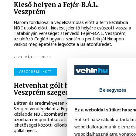
Kieső helyen a Fejér-B.Á.L.
Veszprém
Három fordulóval a végelszámolás előtt a férfi kézilabda
NB I utolsó előtti, kiesést jelentő helyére csúszott vissza a
Tatabányán vereséget szenvedő Fejér-B.Á.L. Veszprém,
az üldöző Cegléd ugyanis szintén a pénteki játéknapon
vaskos meglepetésre legyőzte a Balatonfüredet.
2023. MÁJUS 5. 20:10
VESZPRÉMI KKFT
Hetvenhat gólt hozott az Éles-
Beleegyezés
Veszprém szegedi vendégjátéka
Bátran és eredményesen kezdett a OTP Bank-Pick
Szeged vendégeként a Fejér-B.Á.L. Veszprém a férfi
Ez a weboldal sütiket haszn
kézilabda NB I szombati mérkőzésén, a folytatásban
azonban megmutatkozott a két gárda játéktudása és
Sütiket használunk a tartal
lehetőségei közötti különbség. A címvédő végül tizenhat
weboldalforgalmunk elemzésé
góllal nyert.
weboldalhasználatra vonatko