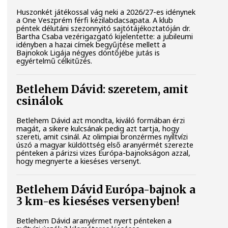
Huszonkét játékossal vág neki a 2026/27-es idénynek
a One Veszprém férfi kézilabdacsapata. A klub
péntek délutáni szezonnyitó sajtótájékoztatóján dr.
Bartha Csaba vezérigazgató kijelentette: a jubileumi
idényben a hazai címek begyűjtése mellett a
Bajnokok Ligája négyes döntőjébe jutás is
egyértelmű célkitűzés.
Betlehem Dávid: szeretem, amit
csinálok
Betlehem Dávid azt mondta, kiváló formában érzi
magát, a sikere kulcsának pedig azt tartja, hogy
szereti, amit csinál. Az olimpiai bronzérmes nyíltvízi
úszó a magyar küldöttség első aranyérmét szerezte
pénteken a párizsi vizes Európa-bajnokságon azzal,
hogy megnyerte a kieséses versenyt.
Betlehem Dávid Európa-bajnok a
3 km-es kieséses versenyben!
Betlehem Dávid aranyérmet nyert pénteken a