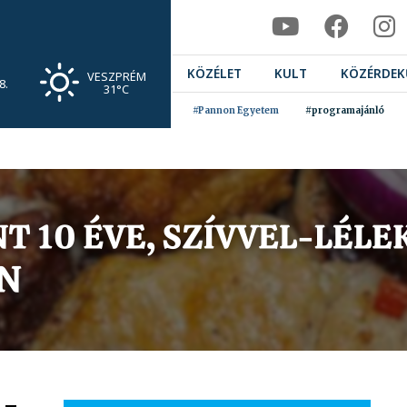
KÖZÉLET
KULT
KÖZÉRDEK
VESZPRÉM
8.
31°C
#Pannon Egyetem
#programajánló