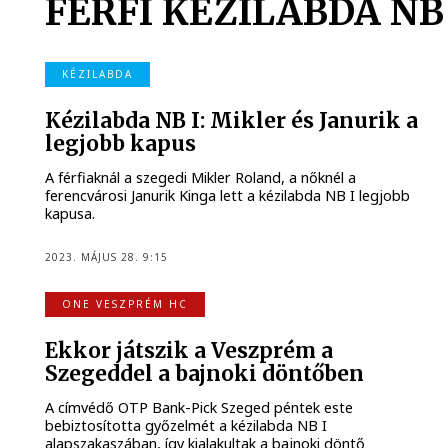
FÉRFI KÉZILABDA NB 
KÉZILABDA
Kézilabda NB I: Mikler és Janurik a
legjobb kapus
A férfiaknál a szegedi Mikler Roland, a nőknél a
ferencvárosi Janurik Kinga lett a kézilabda NB I legjobb
kapusa.
2023. MÁJUS 28. 9:15
ONE VESZPRÉM HC
Ekkor játszik a Veszprém a
Szegeddel a bajnoki döntőben
A címvédő OTP Bank-Pick Szeged péntek este
bebiztosította győzelmét a kézilabda NB I
alapszakaszában, így kialakultak a bajnoki döntő