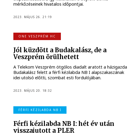
mérkőzéseinek hivatalos időpontjai.
2023. MÁJUS 26. 21:19
ONE VESZPRÉM HC
Jól küzdött a Budakalász, de a
Veszprém örülhetett
A Telekom Veszprém ötgólos diadalt aratott a házigazda
Budakalász felett a férfi kézilabda NB I alapszakaszának
idei utolsó előtti, szombat esti fordulójában.
2023. MÁJUS 20. 18:32
FÉRFI KÉZILABDA NB I
Férfi kézilabda NB I: hét év után
visszajutott a PLER