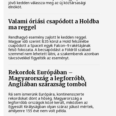
jövő kedden válassza meg az új köztársasági
elnököt.
Valami óriási csapódott a Holdba
ma reggel
Rendhagyó esemény zajlott le kedden reggel.
Magyar idő szerint 8:35 körül a Hold felszínébe
csapódott a SpaceX egyik Falcon–9 rakétájának
felső fokozata. A becsapódást a Földről szabad
szemmel nem lehetett látni, a szakemberek azonban
távcsövekkel figyelték az eseményt.
Rekordok Európában –
Magyarország a legforróbb,
Angliában szárazság tombol
Rá sem ismerünk Európára, kontinensszerte
rekordokat dönt a hőség. Magyarország a
legforróbb országok közé került, miközben az
Egyesült Királyságban olyan száraz júliust mértek,
amilyenre 155 éve nem volt példa.