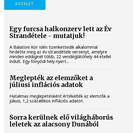
KÖZÉLET
Egy furcsa halkonzerv lett az Év
Strandétele - mutatjuk!
A Balatoni Kör idén tizenkettedik alkalommal
hirdette meg az év strandétele versenyt, amelyre
minden eddiginél több, 22 vendéglátóhely 44 étellel
indult. Egy fonyódi hely nyert...
Meglepték az elemzőket a
júliusi inflációs adatok
Hatalmas meglepetésként értékelték az elemzők a
júliusi, 1,2 százalékos inflációs adatot.
Sorra kerülnek elő világháborús
leletek az alacsony Dunából