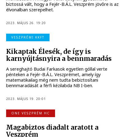
biztossá vált, hogy a Fejér-B.Á.L. Veszprém jövőre is az
élvonalban szerepelhet.
2023. MÁJUS 26. 19:20
VESZPRÉMI KKFT
Kikaptak Élesék, de így is
karnyújtásnyira a bennmaradás
A sereghajtó Budai Farkasok egyetlen góllal verte
pénteken a Fejér-B.Á.L. Veszprémet, amely így
matematikailag még nem tudta bebiztosítani
bennmaradását a férfi kézilabda NB I-ben.
2023. MÁJUS 19. 20:01
ONE VESZPRÉM HC
Magabiztos diadalt aratott a
Veszprém