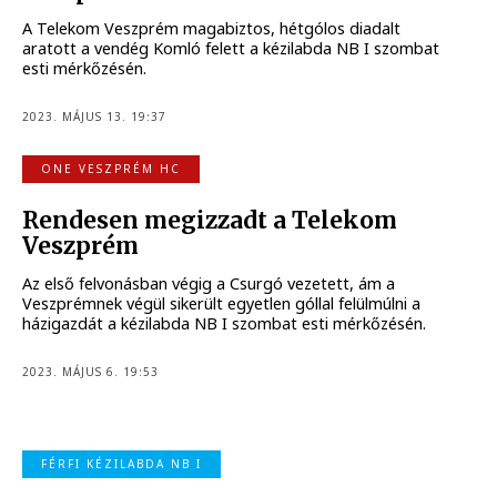
A Telekom Veszprém magabiztos, hétgólos diadalt
aratott a vendég Komló felett a kézilabda NB I szombat
esti mérkőzésén.
2023. MÁJUS 13. 19:37
ONE VESZPRÉM HC
Rendesen megizzadt a Telekom
Veszprém
Az első felvonásban végig a Csurgó vezetett, ám a
Veszprémnek végül sikerült egyetlen góllal felülmúlni a
házigazdát a kézilabda NB I szombat esti mérkőzésén.
2023. MÁJUS 6. 19:53
FÉRFI KÉZILABDA NB I