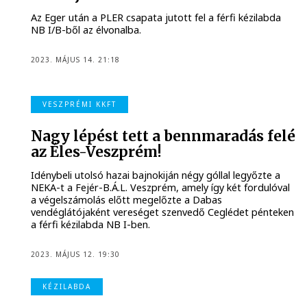
Az Eger után a PLER csapata jutott fel a férfi kézilabda
NB I/B-ből az élvonalba.
2023. MÁJUS 14. 21:18
VESZPRÉMI KKFT
Nagy lépést tett a bennmaradás felé
az Éles-Veszprém!
Idénybeli utolsó hazai bajnokiján négy góllal legyőzte a
NEKA-t a Fejér-B.Á.L. Veszprém, amely így két fordulóval
a végelszámolás előtt megelőzte a Dabas
vendéglátójaként vereséget szenvedő Ceglédet pénteken
a férfi kézilabda NB I-ben.
2023. MÁJUS 12. 19:30
KÉZILABDA