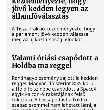
kezdeményezte, hogy
jövő kedden legyen az
államfőválasztás
A Tisza-frakció kezdeményezte, hogy
a parlament jövő kedden válassza
meg az új köztársasági elnököt.
Valami óriási csapódott a
Holdba ma reggel
Rendhagyó esemény zajlott le kedden
reggel. Magyar idő szerint 8:35 körül
a Hold felszínébe csapódott a SpaceX
egyik Falcon–9 rakétájának felső
fokozata. A becsapódást a Földről
szabad szemmel nem lehetett látni, a