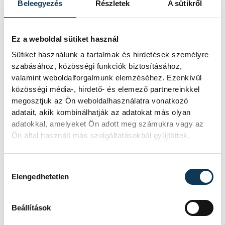
Beleegyezés
Részletek
A sütikről
korábbi elnökét jelöli köztársasági
elnöknek a Tisza párt parlamenti
frakciója.
Ez a weboldal sütiket használ
Sütiket használunk a tartalmak és hirdetések személyre
szabásához, közösségi funkciók biztosításához,
Egy furcsa halkonzerv
valamint weboldalforgalmunk elemzéséhez. Ezenkívül
lett az Év Strandétele -
közösségi média-, hirdető- és elemező partnereinkkel
mutatjuk!
megosztjuk az Ön weboldalhasználatra vonatkozó
adatait, akik kombinálhatják az adatokat más olyan
adatokkal, amelyeket Ön adott meg számukra vagy az
A Balatoni Kör idén tizenkettedik
Ön által használt más szolgáltatásokból gyűjtöttek.
alkalommal hirdette meg az év
strandétele versenyt, amelyre minden
eddiginél több, 22 vendéglátóhely 44
Hozzájárulás kiválasztása
étellel indult. Egy fonyódi hely nyert...
Elengedhetetlen
Meglepték az elemzőket
Beállítások