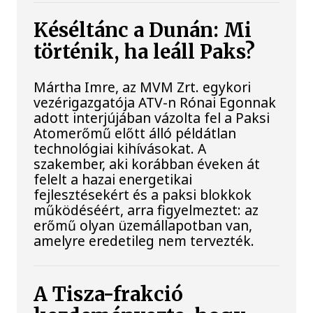
Késéltánc a Dunán: Mi
történik, ha leáll Paks?
Mártha Imre, az MVM Zrt. egykori
vezérigazgatója ATV-n Rónai Egonnak
adott interjújában vázolta fel a Paksi
Atomerőmű előtt álló példátlan
technológiai kihívásokat. A
szakember, aki korábban éveken át
felelt a hazai energetikai
fejlesztésekért és a paksi blokkok
működéséért, arra figyelmeztet: az
erőmű olyan üzemállapotban van,
amelyre eredetileg nem tervezték.
A Tisza-frakció