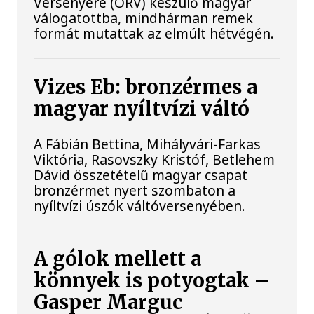
Versenyére (ORV) készülő magyar
válogatottba, mindhárman remek
formát mutattak az elmúlt hétvégén.
Vizes Eb: bronzérmes a
magyar nyíltvízi váltó
A Fábián Bettina, Mihályvári-Farkas
Viktória, Rasovszky Kristóf, Betlehem
Dávid összetételű magyar csapat
bronzérmet nyert szombaton a
nyíltvízi úszók váltóversenyében.
A gólok mellett a
könnyek is potyogtak –
Gasper Marguc