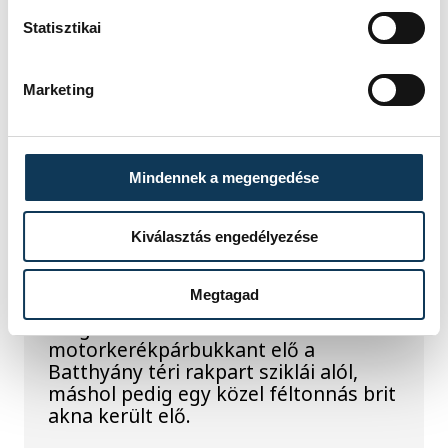
a júliusi inflációs adatok
Statisztikai
Hatalmas meglepetésként értékelték
az elemzők a júliusi, 1,2 százalékos
Marketing
inflációs adatot.
Sorra kerülnek elő
Mindennek a megengedése
világháborús leletek az
alacsony Dunából
Kiválasztás engedélyezése
A folyó rekordalacsony vízállása miatt
Megtagad
egy csaknem komplett, II.
világháborús német DKW NZ 350-1
motorkerékpárbukkant elő a
Batthyány téri rakpart sziklái alól,
máshol pedig egy közel féltonnás brit
akna került elő.