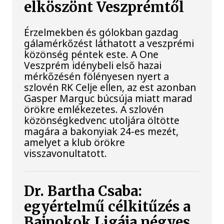
elköszönt Veszprémtől
Érzelmekben és gólokban gazdag
gálamérkőzést láthatott a veszprémi
közönség péntek este. A One
Veszprém idénybeli első hazai
mérkőzésén fölényesen nyert a
szlovén RK Celje ellen, az est azonban
Gasper Marguc búcsúja miatt marad
örökre emlékezetes. A szlovén
közönségkedvenc utoljára öltötte
magára a bakonyiak 24-es mezét,
amelyet a klub örökre
visszavonultatott.
Dr. Bartha Csaba:
egyértelmű célkitűzés a
Bajnokok Ligája négyes