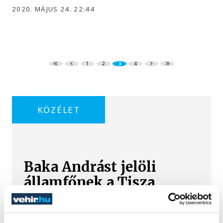
2020. MÁJUS 24. 22:44
1
2
3
4
KÖZÉLET
Baka Andrást jelöli
államfőnek a Tisza
parlamenti frakciója
Baka Andrást, a Legfelsőbb Bíróság