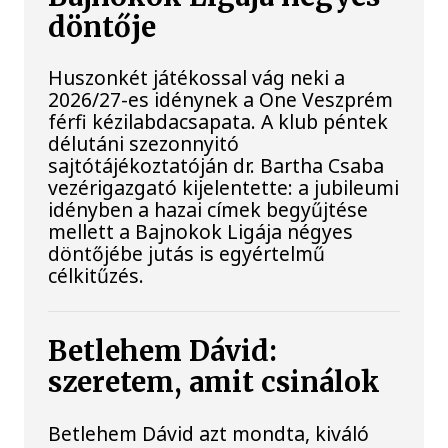
döntője
Huszonkét játékossal vág neki a
2026/27-es idénynek a One Veszprém
férfi kézilabdacsapata. A klub péntek
délutáni szezonnyitó
sajtótájékoztatóján dr. Bartha Csaba
vezérigazgató kijelentette: a jubileumi
idényben a hazai címek begyűjtése
mellett a Bajnokok Ligája négyes
döntőjébe jutás is egyértelmű
célkitűzés.
Betlehem Dávid:
szeretem, amit csinálok
Betlehem Dávid azt mondta, kiváló