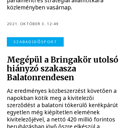
parlamenti és stratégiai államtitkára
közleményben vasárnap.
2021. OKTÓBER 3. 12:49
SZABADIDŐSPORT
Megépül a Bringakör utolsó
hiányzó szakasza
Balatonrendesen
Az eredményes közbeszerzést követően a
napokban kötik meg a kivitelezői
szerződést a balatoni tókerülő kerékpárút
egyetlen még kiépítetlen elemének
kivitelezőjével, a nettó 420 millió forintos
beruházásban jövő őszre elkészül a