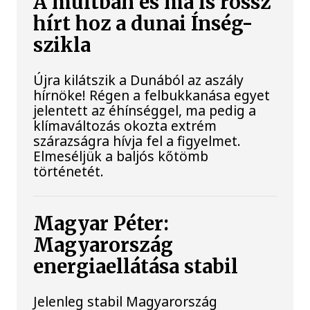
A múltban és ma is rossz
hírt hoz a dunai Ínség-
szikla
Újra kilátszik a Dunából az aszály
hírnöke! Régen a felbukkanása egyet
jelentett az éhínséggel, ma pedig a
klímaváltozás okozta extrém
szárazságra hívja fel a figyelmet.
Elmeséljük a baljós kőtömb
történetét.
Magyar Péter:
Magyarország
energiaellátása stabil
Jelenleg stabil Magyarország