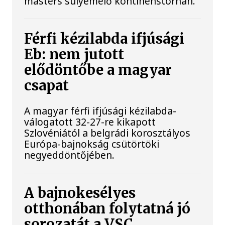
masters súlyemelő kontinenstornán.
Férfi kézilabda ifjúsági
Eb: nem jutott
elődöntőbe a magyar
csapat
A magyar férfi ifjúsági kézilabda-
válogatott 32-27-re kikapott
Szlovéniától a belgrádi korosztályos
Európa-bajnokság csütörtöki
negyeddöntőjében.
A bajnokesélyes
otthonában folytatná jó
sorozatát a VSC