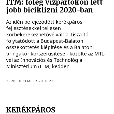
ITM: főleg vízpartokon lett
jobb biciklizni 2020-ban
Az idén befejeződött kerékpáros
fejlesztésekkel teljesen
körbekerekezhetővé vált a Tisza-tó,
folytatódott a Budapest-Balaton
összeköttetés kiépítése és a Balatoni
bringakör korszerűsítése - közölte az MTI-
vel az Innovációs és Technológiai
Minisztérium (ITM) kedden.
2020. DECEMBER 29. 8:22
KERÉKPÁROS