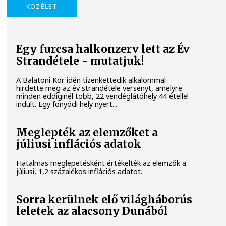
KÖZÉLET
Egy furcsa halkonzerv lett az Év
Strandétele - mutatjuk!
A Balatoni Kör idén tizenkettedik alkalommal
hirdette meg az év strandétele versenyt, amelyre
minden eddiginél több, 22 vendéglátóhely 44 étellel
indult. Egy fonyódi hely nyert...
Meglepték az elemzőket a
júliusi inflációs adatok
Hatalmas meglepetésként értékelték az elemzők a
júliusi, 1,2 százalékos inflációs adatot.
Sorra kerülnek elő világháborús
leletek az alacsony Dunából