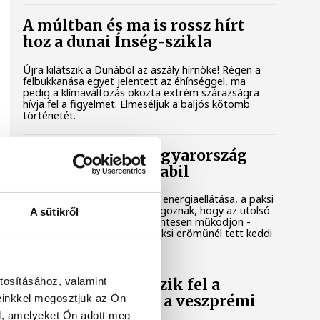
A múltban és ma is rossz hírt
hoz a dunai Ínség-szikla
Újra kilátszik a Dunából az aszály hírnöke! Régen a
felbukkanása egyet jelentett az éhínséggel, ma
pedig a klímaváltozás okozta extrém szárazságra
hívja fel a figyelmet. Elmeséljük a baljós kőtömb
történetét.
Magyar Péter: Magyarország
energiaellátása stabil
Jelenleg stabil Magyarország energiaellátása, a paksi
erőmű munkatársai azon dolgoznak, hogy az utolsó
A sütikről
még termelő turbina hibamentesen működjön -
közölte a miniszterelnök a paksi erőműnél tett keddi
látogatása során.
tosításához, valamint
Játék közben fedezik fel a
einkkel megosztjuk az Ön
tudomány világát a veszprémi
gyerekek
l, amelyeket Ön adott meg