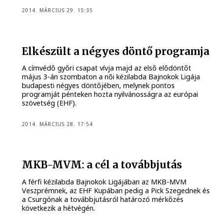
2014. MÁRCIUS 29. 15:35
Elkészült a négyes döntő programja
A címvédő győri csapat vívja majd az első elődöntőt
május 3-án szombaton a női kézilabda Bajnokok Ligája
budapesti négyes döntőjében, melynek pontos
programját pénteken hozta nyilvánosságra az európai
szövetség (EHF).
2014. MÁRCIUS 28. 17:54
MKB-MVM: a cél a továbbjutás
A férfi kézilabda Bajnokok Ligájában az MKB-MVM
Veszprémnek, az EHF Kupában pedig a Pick Szegednek és
a Csurgónak a továbbjutásról határozó mérkőzés
következik a hétvégén.