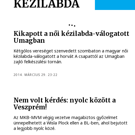
KÉZILABDA
Kikapott a női kézilabda-válogatott
Umagban
Kétgólos vereséget szenvedett szombaton a magyar női
kézilabda-válogatott a horvát A csapattól az Umagban
zajló felkészülési tornán.
2014. MÁRCIUS 29. 23:22
Nem volt kérdés: nyolc között a
Veszprém!
Az MKB-MVM végig vezetve magabiztos győzelmet
ünnepelhetett a Wisla Plock ellen a BL-ben, ahol bejutott
a legjobb nyolc közé.