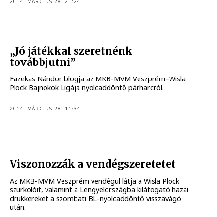
2014. MÁRCIUS 28. 21:24
„Jó játékkal szeretnénk
továbbjutni”
Fazekas Nándor blogja az MKB-MVM Veszprém–Wisla
Plock Bajnokok Ligája nyolcaddöntő párharcról.
2014. MÁRCIUS 28. 11:34
Viszonozzák a vendégszeretetet
Az MKB-MVM Veszprém vendégül látja a Wisla Plock
szurkolóit, valamint a Lengyelországba kilátogató hazai
drukkereket a szombati BL-nyolcaddöntő visszavágó
után.