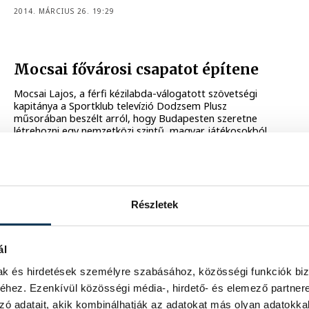
2014. MÁRCIUS 26. 19:29
Mocsai fővárosi csapatot építene
Mocsai Lajos, a férfi kézilabda-válogatott szövetségi
kapitánya a Sportklub televízió Dodzsem Plusz
műsorában beszélt arról, hogy Budapesten szeretne
létrehozni egy nemzetközi szintű, magyar játékosokból
álló együttest.
2014. MÁRCIUS 25. 17:40
Részletek
10
611
612
...
ál
mak és hirdetések személyre szabásához, közösségi funkciók biz
hez. Ezenkívül közösségi média-, hirdető- és elemező partner
zó adatait, akik kombinálhatják az adatokat más olyan adatokka