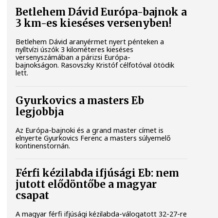
Betlehem Dávid Európa-bajnok a
3 km-es kieséses versenyben!
Betlehem Dávid aranyérmet nyert pénteken a
nyíltvízi úszók 3 kilométeres kieséses
versenyszámában a párizsi Európa-
bajnokságon. Rasovszky Kristóf célfotóval ötödik
lett.
Gyurkovics a masters Eb
legjobbja
Az Európa-bajnoki és a grand master címet is
elnyerte Gyurkovics Ferenc a masters súlyemelő
kontinenstornán.
Férfi kézilabda ifjúsági Eb: nem
jutott elődöntőbe a magyar
csapat
A magyar férfi ifjúsági kézilabda-válogatott 32-27-re