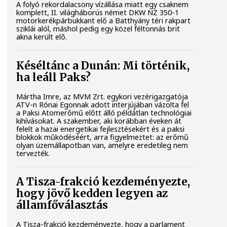
A folyó rekordalacsony vízállása miatt egy csaknem
komplett, II. világháborús német DKW NZ 350-1
motorkerékpárbukkant elő a Batthyány téri rakpart
sziklái alól, máshol pedig egy közel féltonnás brit
akna került elő.
Késéltánc a Dunán: Mi történik,
ha leáll Paks?
Mártha Imre, az MVM Zrt. egykori vezérigazgatója
ATV-n Rónai Egonnak adott interjújában vázolta fel
a Paksi Atomerőmű előtt álló példátlan technológiai
kihívásokat. A szakember, aki korábban éveken át
felelt a hazai energetikai fejlesztésekért és a paksi
blokkok működéséért, arra figyelmeztet: az erőmű
olyan üzemállapotban van, amelyre eredetileg nem
tervezték.
A Tisza-frakció kezdeményezte,
hogy jövő kedden legyen az
államfőválasztás
A Tisza-frakció kezdeményezte, hogy a parlament