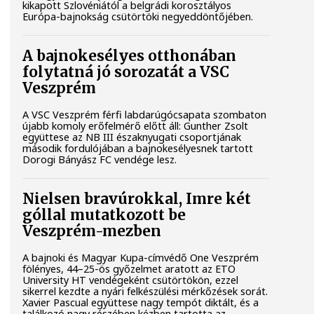
kikapott Szlovéniától a belgrádi korosztályos
Európa-bajnokság csütörtöki negyeddöntőjében.
A bajnokesélyes otthonában
folytatná jó sorozatát a VSC
Veszprém
A VSC Veszprém férfi labdarúgócsapata szombaton
újabb komoly erőfelmérő előtt áll: Gunther Zsolt
együttese az NB III északnyugati csoportjának
második fordulójában a bajnokesélyesnek tartott
Dorogi Bányász FC vendége lesz.
Nielsen bravúrokkal, Imre két
góllal mutatkozott be
Veszprém-mezben
A bajnoki és Magyar Kupa-címvédő One Veszprém
fölényes, 44–25-ös győzelmet aratott az ETO
University HT vendégeként csütörtökön, ezzel
sikerrel kezdte a nyári felkészülési mérkőzések sorát.
Xavier Pascual együttese nagy tempót diktált, és a
találkozó nagy részében kézben tartotta az