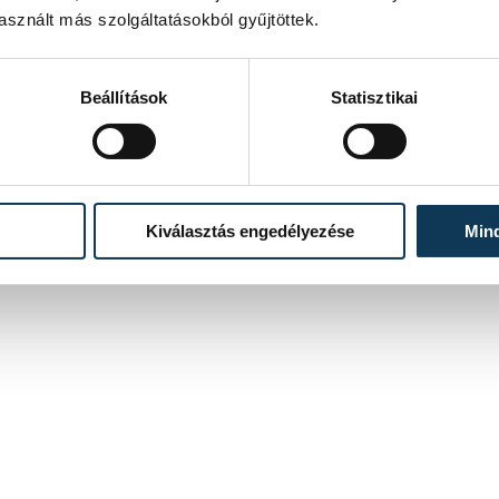
sznált más szolgáltatásokból gyűjtöttek.
Beállítások
Statisztikai
Kiválasztás engedélyezése
Min