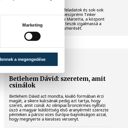
Látványos kísérletek, kreatív feladatok és sok-sok
élmény várja a gyerekeket a veszprémi Tinker
Labsben. Videónkban Balassa Marietta, a központ
vezetője mutatja be, hogyan teszik izgalmassá a
Marketing
természettudományok megismerését.
SPORT
dennek a megengedése
Betlehem Dávid: szeretem, amit
csinálok
Betlehem Dávid azt mondta, kiváló formában érzi
magát, a sikere kulcsának pedig azt tartja, hogy
szereti, amit csinál. Az olimpiai bronzérmes nyíltvízi
úszó a magyar küldöttség első aranyérmét szerezte
pénteken a párizsi vizes Európa-bajnokságon azzal,
hogy megnyerte a kieséses versenyt.