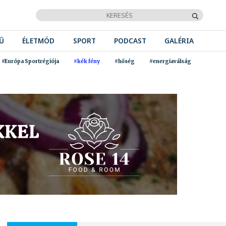
Ű
ÉLETMÓD
SPORT
PODCAST
GALÉRIA
#Európa Sportrégiója
#kék fény
#hőség
#energiaválság