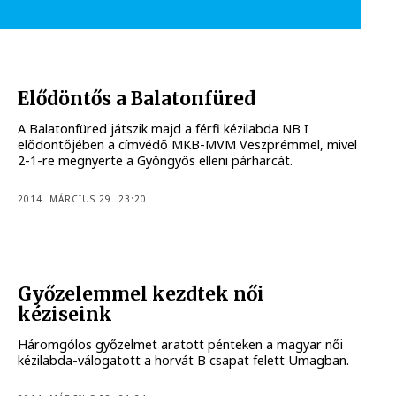
Elődöntős a Balatonfüred
A Balatonfüred játszik majd a férfi kézilabda NB I
elődöntőjében a címvédő MKB-MVM Veszprémmel, mivel
2-1-re megnyerte a Gyöngyös elleni párharcát.
2014. MÁRCIUS 29. 23:20
Győzelemmel kezdtek női
kéziseink
Háromgólos győzelmet aratott pénteken a magyar női
kézilabda-válogatott a horvát B csapat felett Umagban.