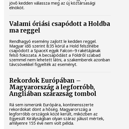
jövő kedden válassza meg az új köztársasági
elnököt.
Valami óriási csapódott a Holdba
ma reggel
Rendhagyó esemény zajlott le kedden reggel.
Magyar idő szerint 8:35 körül a Hold felszínébe
csapódott a SpaceX egyik Falcon–9 rakétájának
felső fokozata. A becsapódást a Földről szabad
szemmel nem lehetett látni, a szakemberek azonban
távcsövekkel figyelték az eseményt.
Rekordok Európában –
Magyarország a legforróbb,
Angliában szárazság tombol
Rá sem ismerünk Európára, kontinensszerte
rekordokat dönt a hőség. Magyarország a
legforróbb országok közé került, miközben az
Egyesült Királyságban olyan száraz júliust mértek,
amilyenre 155 éve nem volt példa.