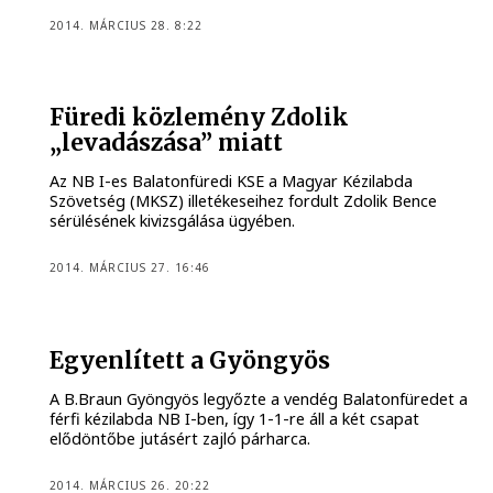
2014. MÁRCIUS 28. 8:22
Füredi közlemény Zdolik
„levadászása” miatt
Az NB I-es Balatonfüredi KSE a Magyar Kézilabda
Szövetség (MKSZ) illetékeseihez fordult Zdolik Bence
sérülésének kivizsgálása ügyében.
2014. MÁRCIUS 27. 16:46
Egyenlített a Gyöngyös
A B.Braun Gyöngyös legyőzte a vendég Balatonfüredet a
férfi kézilabda NB I-ben, így 1-1-re áll a két csapat
elődöntőbe jutásért zajló párharca.
2014. MÁRCIUS 26. 20:22