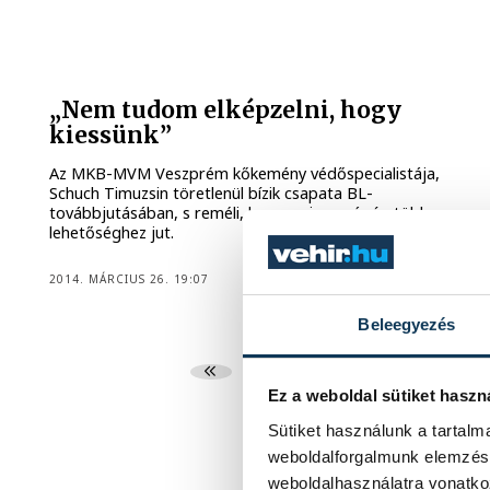
„Nem tudom elképzelni, hogy
kiessünk”
Az MKB-MVM Veszprém kőkemény védőspecialistája,
Schuch Timuzsin töretlenül bízik csapata BL-
továbbjutásában, s reméli, hogy a visszavágón több
lehetőséghez jut.
2014. MÁRCIUS 26. 19:07
Beleegyezés
...
608
609
6
Ez a weboldal sütiket haszn
Sütiket használunk a tartal
weboldalforgalmunk elemzésé
weboldalhasználatra vonatko