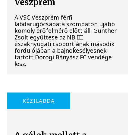
Veszprém
A VSC Veszprém férfi
labdarúgócsapata szombaton újabb
komoly erőfelmérő előtt áll: Gunther
Zsolt együttese az NB III
északnyugati csoportjának második
fordulójában a bajnokesélyesnek
tartott Dorogi Bányász FC vendége
lesz.
KÉZILABDA