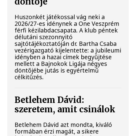
döntője
Huszonkét játékossal vág neki a
2026/27-es idénynek a One Veszprém
férfi kézilabdacsapata. A klub péntek
délutáni szezonnyitó
sajtótájékoztatóján dr. Bartha Csaba
vezérigazgató kijelentette: a jubileumi
idényben a hazai címek begyűjtése
mellett a Bajnokok Ligája négyes
döntőjébe jutás is egyértelmű
célkitűzés.
Betlehem Dávid:
szeretem, amit csinálok
Betlehem Dávid azt mondta, kiváló
formában érzi magát, a sikere