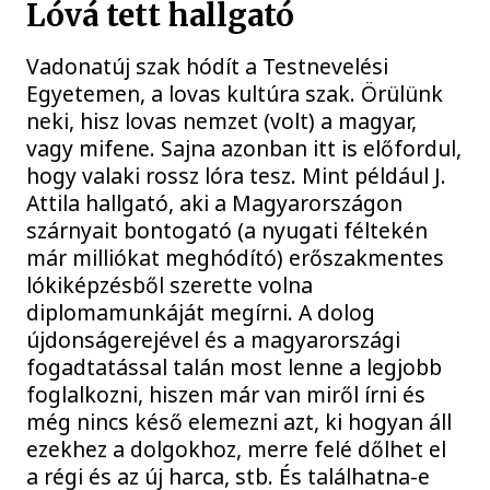
Lóvá tett hallgató
Vadonatúj szak hódít a Testnevelési
Egyetemen, a lovas kultúra szak. Örülünk
neki, hisz lovas nemzet (volt) a magyar,
vagy mifene. Sajna azonban itt is előfordul,
hogy valaki rossz lóra tesz. Mint például J.
Attila hallgató, aki a Magyarországon
szárnyait bontogató (a nyugati féltekén
már milliókat meghódító) erőszakmentes
lókiképzésből szerette volna
diplomamunkáját megírni. A dolog
újdonságerejével és a magyarországi
fogadtatással talán most lenne a legjobb
foglalkozni, hiszen már van miről írni és
még nincs késő elemezni azt, ki hogyan áll
ezekhez a dolgokhoz, merre felé dőlhet el
a régi és az új harca, stb. És találhatna-e