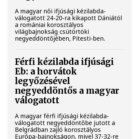
A magyar női ifjúsági kézilabda-
válogatott 24-20-ra kikapott Dániától
a romániai korosztályos
világbajnokság csütörtöki
negyeddöntőjében, Pitesti-ben.
Férfi kézilabda ifjúsági
Eb: a horvátok
legyőzésével
negyeddöntős a magyar
válogatott
A magyar férfi ifjúsági kézilabda-
válogatott negyeddöntőbe jutott a
Belgrádban zajló korosztályos
Európa-bajnokságon, mivel 37-32-re