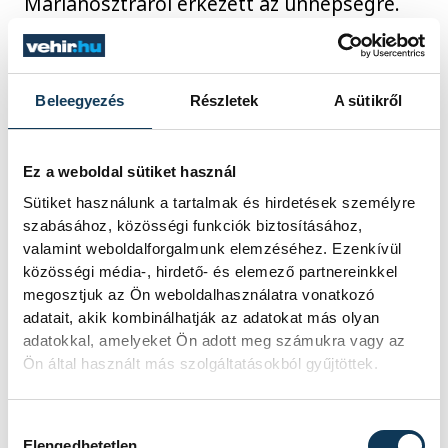
Márianosztráról érkezett az ünnepségre.
2008. MÁJUS 3. 16:57
Beleegyezés
Részletek
A sütikről
Új út a Koloska-völgybe / –
Ez a weboldal sütiket használ
avatás a Jókai-napokon –
Sütiket használunk a tartalmak és hirdetések személyre
szabásához, közösségi funkciók biztosításához,
A balatonfüredi Jókai-napok régi
valamint weboldalforgalmunk elemzéséhez. Ezenkívül
hagyománya, hogy a nagy mesemondó
közösségi média-, hirdető- és elemező partnereinkkel
ünnepén Jókai bablevesfőző versenyt is
megosztjuk az Ön weboldalhasználatra vonatkozó
rendeznek a város legkedveltebb
adatait, akik kombinálhatják az adatokat más olyan
kirándulóhelyén, a Koloska-völgyben. A
adatokkal, amelyeket Ön adott meg számukra vagy az
kellemes kirándulóhelyre azonban
Ön által használt más szolgáltatásokból gyűjtöttek.
tengelytörő út vezetett sokáig. Mától ez
másképp van.
Hozzájárulás kiválasztása
Elengedhetetlen