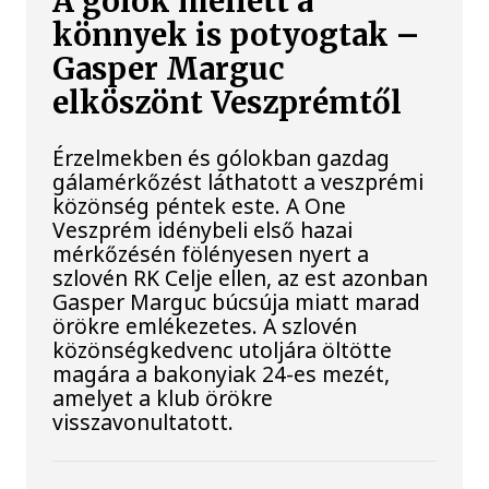
A gólok mellett a
könnyek is potyogtak –
Gasper Marguc
elköszönt Veszprémtől
Érzelmekben és gólokban gazdag
gálamérkőzést láthatott a veszprémi
közönség péntek este. A One
Veszprém idénybeli első hazai
mérkőzésén fölényesen nyert a
szlovén RK Celje ellen, az est azonban
Gasper Marguc búcsúja miatt marad
örökre emlékezetes. A szlovén
közönségkedvenc utoljára öltötte
magára a bakonyiak 24-es mezét,
amelyet a klub örökre
visszavonultatott.