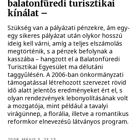
balatonfüredi turisztikai
kínálat –
Szükség van a pályázati pénzekre, ám egy-
egy sikeres pályázat után olykor hosszú
ideig kell várni, amíg a teljes elszámolás
megtörténik, s a pénzek befolynak a
kasszába – hangzott el a Balatonfüredi
Turisztikai Egyesület ma délutáni
taggyűlésén. A 2006-ban önkormányzati
támogatással létrehozott szervezet rövid
idő alatt jelentős eredményeket ért el, s
olyan rendezvények lebonyolításának volt
a mozgatója, mint például a tavalyi
virágünnep, a florália, illetve a romantikus
reformkor elnevezésű látványos program.
2008. MÁJUS 5. 23:15