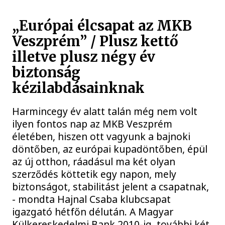
„Európai élcsapat az MKB
Veszprém” / Plusz kettő
illetve plusz négy év
biztonság
kézilabdásainknak
Harmincegy év alatt talán még nem volt
ilyen fontos nap az MKB Veszprém
életében, hiszen ott vagyunk a bajnoki
döntőben, az európai kupadöntőben, épül
az új otthon, ráadásul ma két olyan
szerződés köttetik egy napon, mely
biztonságot, stabilitást jelent a csapatnak,
- mondta Hajnal Csaba klubcsapat
igazgató hétfőn délután. A Magyar
Külkereskedelmi Bank 2010-ig, további két