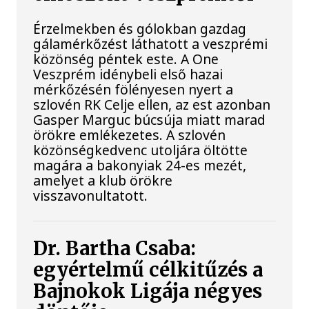
Érzelmekben és gólokban gazdag
gálamérkőzést láthatott a veszprémi
közönség péntek este. A One
Veszprém idénybeli első hazai
mérkőzésén fölényesen nyert a
szlovén RK Celje ellen, az est azonban
Gasper Marguc búcsúja miatt marad
örökre emlékezetes. A szlovén
közönségkedvenc utoljára öltötte
magára a bakonyiak 24-es mezét,
amelyet a klub örökre
visszavonultatott.
Dr. Bartha Csaba:
egyértelmű célkitűzés a
Bajnokok Ligája négyes