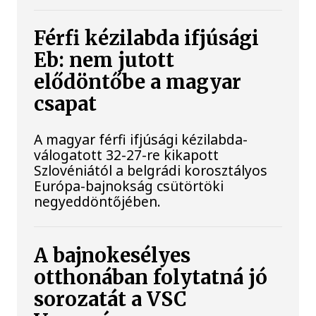
Férfi kézilabda ifjúsági
Eb: nem jutott
elődöntőbe a magyar
csapat
A magyar férfi ifjúsági kézilabda-
válogatott 32-27-re kikapott
Szlovéniától a belgrádi korosztályos
Európa-bajnokság csütörtöki
negyeddöntőjében.
A bajnokesélyes
otthonában folytatná jó
sorozatát a VSC