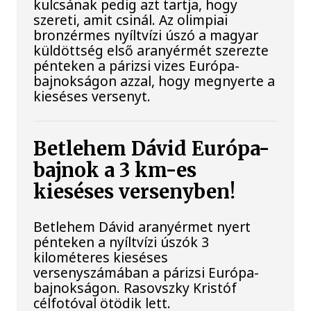
kulcsának pedig azt tartja, hogy
szereti, amit csinál. Az olimpiai
bronzérmes nyíltvízi úszó a magyar
küldöttség első aranyérmét szerezte
pénteken a párizsi vizes Európa-
bajnokságon azzal, hogy megnyerte a
kieséses versenyt.
Betlehem Dávid Európa-
bajnok a 3 km-es
kieséses versenyben!
Betlehem Dávid aranyérmet nyert
pénteken a nyíltvízi úszók 3
kilométeres kieséses
versenyszámában a párizsi Európa-
bajnokságon. Rasovszky Kristóf
célfotóval ötödik lett.