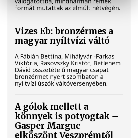
válogatottba, mindhárman remek
formát mutattak az elmúlt hétvégén.
Vizes Eb: bronzérmes a
magyar nyíltvízi váltó
A Fábián Bettina, Mihályvári-Farkas
Viktória, Rasovszky Kristóf, Betlehem
Dávid összetételű magyar csapat
bronzérmet nyert szombaton a
nyíltvízi úszók váltóversenyében.
A gólok mellett a
könnyek is potyogtak –
Gasper Marguc
elköszönt Veszprémtől