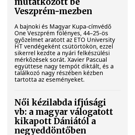
mutatkozott be
Veszprém-mezben
A bajnoki és Magyar Kupa-címvédő
One Veszprém fölényes, 44–25-ös
győzelmet aratott az ETO University
HT vendégeként csütörtökön, ezzel
sikerrel kezdte a nyári felkészülési
mérkőzések sorát. Xavier Pascual
együttese nagy tempót diktált, és a
találkozó nagy részében kézben
tartotta az eseményeket.
Női kézilabda ifjúsági
vb: a magyar válogatott
kikapott Dániától a
negyeddöntőben