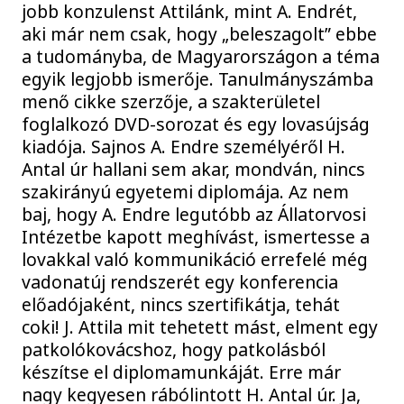
jobb konzulenst Attilánk, mint A. Endrét,
aki már nem csak, hogy „beleszagolt” ebbe
a tudományba, de Magyarországon a téma
egyik legjobb ismerője. Tanulmányszámba
menő cikke szerzője, a szakterületel
foglalkozó DVD-sorozat és egy lovasújság
kiadója. Sajnos A. Endre személyéről H.
Antal úr hallani sem akar, mondván, nincs
szakirányú egyetemi diplomája. Az nem
baj, hogy A. Endre legutóbb az Állatorvosi
Intézetbe kapott meghívást, ismertesse a
lovakkal való kommunikáció errefelé még
vadonatúj rendszerét egy konferencia
előadójaként, nincs szertifikátja, tehát
coki! J. Attila mit tehetett mást, elment egy
patkolókovácshoz, hogy patkolásból
készítse el diplomamunkáját. Erre már
nagy kegyesen rábólintott H. Antal úr. Ja,