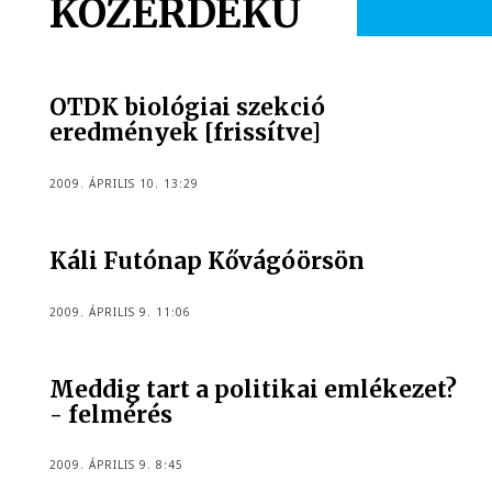
KÖZÉRDEKŰ
OTDK biológiai szekció
eredmények [frissítve]
2009. ÁPRILIS 10. 13:29
Káli Futónap Kővágóörsön
2009. ÁPRILIS 9. 11:06
Meddig tart a politikai emlékezet?
- felmérés
2009. ÁPRILIS 9. 8:45