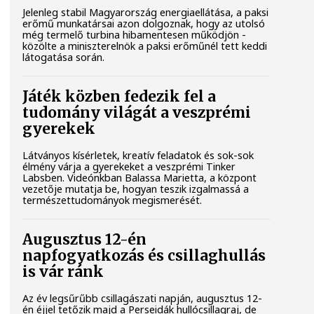
Jelenleg stabil Magyarország energiaellátása, a paksi
erőmű munkatársai azon dolgoznak, hogy az utolsó
még termelő turbina hibamentesen működjön -
közölte a miniszterelnök a paksi erőműnél tett keddi
látogatása során.
Játék közben fedezik fel a
tudomány világát a veszprémi
gyerekek
Látványos kísérletek, kreatív feladatok és sok-sok
élmény várja a gyerekeket a veszprémi Tinker
Labsben. Videónkban Balassa Marietta, a központ
vezetője mutatja be, hogyan teszik izgalmassá a
természettudományok megismerését.
Augusztus 12-én
napfogyatkozás és csillaghullás
is vár ránk
Az év legsűrűbb csillagászati napján, augusztus 12-
én éjjel tetőzik majd a Perseidák hullócsillagraj, de