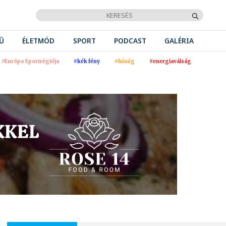
Ű
ÉLETMÓD
SPORT
PODCAST
GALÉRIA
#Európa Sportrégiója
#kék fény
#hőség
#energiaválság