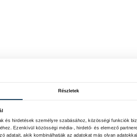
Részletek
ál
mak és hirdetések személyre szabásához, közösségi funkciók biz
hez. Ezenkívül közösségi média-, hirdető- és elemező partner
zó adatait, akik kombinálhatják az adatokat más olyan adatokka