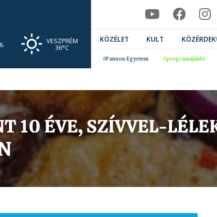
KÖZÉLET
KULT
KÖZÉRDEK
VESZPRÉM
6.
36°C
#Pannon Egyetem
#programajánló