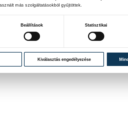
sznált más szolgáltatásokból gyűjtöttek.
Beállítások
Statisztikai
Kiválasztás engedélyezése
Min