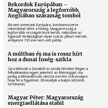
Rekordok Európában –
Magyarország a legforróbb,
Angliában szárazság tombol
Rá sem ismerünk Európára, kontinensszerte
rekordokat dönt a hőség. Magyarország a
legforróbb országok közé került, miközben az
Egyesült Királyságban olyan száraz júliust mértek,
amilyenre 155 éve nem volt példa.
A múltban és ma is rossz hírt
hoz a dunai Ínség-szikla
Újra kilátszik a Dunából az aszály hírnöke! Régen a
felbukkanása egyet jelentett az éhínséggel, ma
pedig a klímaváltozás okozta extrém szárazságra
hívja fel a figyelmet. Elmeséljük a baljós kőtömb
történetét.
Magyar Péter: Magyarország
energiaellátása stabil