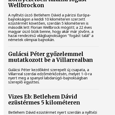
Wellbrockon
A nyíltvízi úszó Betlehem Dávid a párizsi Európa-
bajnokságon a keddi 10 kilométeren szerzett
ezüstérmét követően, szerdán 5 kilométeren is
második lett Florian Wellbrock mögött; a 22 éves
magyar úszó bízik benne, hogy akár már jövőre, a
hazai rendezésű világbajnokságon "fogást talál" a
németek olimpiai bajnokán.
Gulácsi Péter győzelemmel
mutatkozott be a Villarrealban
Gulácsi Péter kezdőként szerepelt új csapata, a
Villarreal szerdai edzőmérkőzésén, melyet 1-0-ra
nyert meg a spanyol labdarúgó-bajnokságban
szereplő együttes.
Vizes Eb: Betlehem Dávid
ezüstérmes 5 kilométeren
Betlehem Dávid ezüstérmet nyert szerdán a nyíltvízi