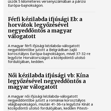
úszók 5 kilométeres versenyszámában a párizsi
Európa-bajnokságon.
Férfi kézilabda ifjúsági Eb: a
horvátok legyőzésével
negyeddöntős a magyar
válogatott
A magyar férfi ifjúsági kézilabda-válogatott
negyeddöntőbe jutott a Belgrádban zajló
korosztályos Európa-bajnokságon, mivel 37-32-re
legyőzte Horvátországot a középdöntő utolsó
fordulójában, kedden.
Női kézilabda ifjúsági vb: Kína
legyőzésével negyeddöntős a
magyar válogatott
A magyar női ifjúsági kézilabda-válogatott
negyeddöntőbe jutott a romániai korosztályos
világbajnokságon, miután 41-36-ra legyőzte Kínát a
középdöntő utolsó fordulójában, kedden Pitesti-