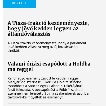
KÖZÉLET
A Tisza-frakció kezdeményezte,
hogy jövő kedden legyen az
államfőválasztás
A Tisza-frakció kezdeményezte, hogy a parlament
jövő kedden válassza meg az új köztársasági
elnököt.
Valami óriási csapódott a Holdba
ma reggel
Rendhagyó esemény zajlott le kedden reggel.
Magyar idő szerint 8:35 körül a Hold felszínébe
csapódott a SpaceX egyik Falcon–9 rakétájának
felső fokozata. A becsapódást a Földről szabad
szemmel nem lehetett látni, a szakemberek azonban
távcsövekkel figyelték az eseményt.