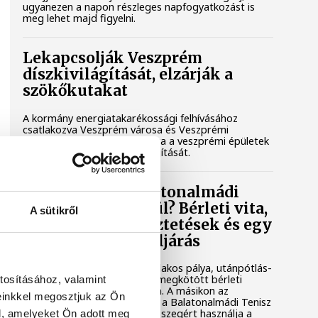
ugyanezen a napon részleges napfogyatkozást is
meg lehet majd figyelni.
Lekapcsolják Veszprém
díszkivilágítását, elzárják a
szökőkutakat
A kormány energiatakarékossági felhívásához
csatlakozva Veszprém városa és Veszprémi
Főegyházmegye is lekapcsolta a veszprémi épületek
és nevezetességek díszkivilágítását.
Mi történik a balatonalmádi
teniszpályák körül? Bérleti vita,
A sütikről
megszakadt egyeztetések és egy
tisztázatlan jogi eljárás
Évtizedes hagyomány, hat salakos pálya, utánpótlás-
nevelés és egy hosszú távra megkötött bérleti
tosításához, valamint
szerződés áll az egyik oldalon. A másikon az
einkkel megosztjuk az Ön
önkormányzat, amely szerint a Balatonalmádi Tenisz
Klub aránytalanul alacsony összegért használja a
l, amelyeket Ön adott meg