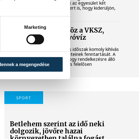
városi területet. Megkerestük az egyesület két
képviselőjét és a polgármestert is, hogy kiderüljön,
hol tart most az ügy.
Marketing
Folyamatosan öntöz a VKSZ,
mégsem fogy az ivóvíz
A tartós hőség és az aszályos időszak komoly kihívás
elé állítja Veszprém zöldfelületeinek fenntartását. A
városvezetés kiemelt célja, hogy rendelkezésre álló
vízkészletekkel takarékosan és felelősen
dennek a megengedése
gazdálkodjunk.
SPORT
Betlehem szerint az idő neki
dolgozik, jövőre hazai
környezetben találna fogást