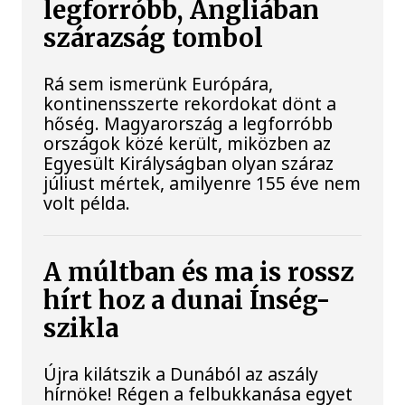
legforróbb, Angliában
szárazság tombol
Rá sem ismerünk Európára,
kontinensszerte rekordokat dönt a
hőség. Magyarország a legforróbb
országok közé került, miközben az
Egyesült Királyságban olyan száraz
júliust mértek, amilyenre 155 éve nem
volt példa.
A múltban és ma is rossz
hírt hoz a dunai Ínség-
szikla
Újra kilátszik a Dunából az aszály
hírnöke! Régen a felbukkanása egyet