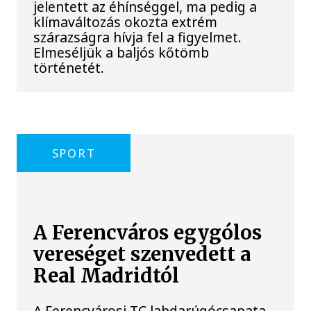
jelentett az éhínséggel, ma pedig a
klímaváltozás okozta extrém
szárazságra hívja fel a figyelmet.
Elmeséljük a baljós kőtömb
történetét.
SPORT
A Ferencváros egygólos
vereséget szenvedett a
Real Madridtól
A Ferencvárosi TC labdarúgócsapata