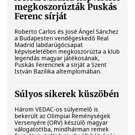
megkoszorúzták Puskás
Ferenc sírját
Roberto Carlos és José Ángel Sánchez
a Budapesten vendégeskedő Real
Madrid labdarúgócsapat
képviseletében megkoszorúzta a klub
legendás magyar játékosának,
Puskás Ferencnek a sírját a Szent
István Bazilika altemplomában.
Súlyos sikerek küszöbén
Három VEDAC-os súlyemelő is
bekerült az Olimpiai Reménységek
Versenyére (ORV) készülő magyar
válogatottba, mindhárman remek