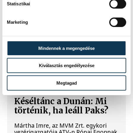
Statisztikai
Sorra kerülnek elő
világháborús leletek az
Marketing
alacsony Dunából
A folyó rekordalacsony vízállása miatt
egy csaknem komplett, II.
Mindennek a megengedése
világháborús német DKW NZ 350-1
motorkerékpárbukkant elő a
Batthyány téri rakpart sziklái alól,
Kiválasztás engedélyezése
máshol pedig egy közel féltonnás brit
akna került elő.
Megtagad
Késéltánc a Dunán: Mi
történik, ha leáll Paks?
Mártha Imre, az MVM Zrt. egykori
vezérigazgatója ATV-n Rónai Egonnak