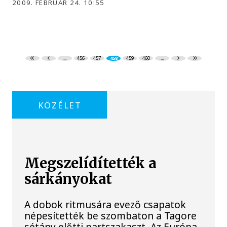
2009. FEBRUÁR 24. 10:55
...
456
457
458
459
460
...
KÖZÉLET
Megszelídítették a
sárkányokat
A dobok ritmusára evező csapatok
népesítették be szombaton a Tagore
sétány előtti partszakaszt. Az Európa