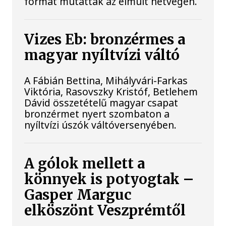
formát mutattak az elmúlt hétvégén.
Vizes Eb: bronzérmes a
magyar nyíltvízi váltó
A Fábián Bettina, Mihályvári-Farkas
Viktória, Rasovszky Kristóf, Betlehem
Dávid összetételű magyar csapat
bronzérmet nyert szombaton a
nyíltvízi úszók váltóversenyében.
A gólok mellett a
könnyek is potyogtak –
Gasper Marguc
elköszönt Veszprémtől