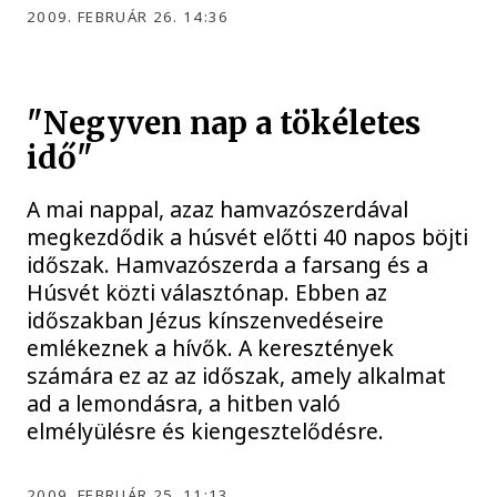
2009. FEBRUÁR 26. 14:36
"Negyven nap a tökéletes
idő"
A mai nappal, azaz hamvazószerdával
megkezdődik a húsvét előtti 40 napos böjti
időszak. Hamvazószerda a farsang és a
Húsvét közti választónap. Ebben az
időszakban Jézus kínszenvedéseire
emlékeznek a hívők. A keresztények
számára ez az az időszak, amely alkalmat
ad a lemondásra, a hitben való
elmélyülésre és kiengesztelődésre.
2009. FEBRUÁR 25. 11:13