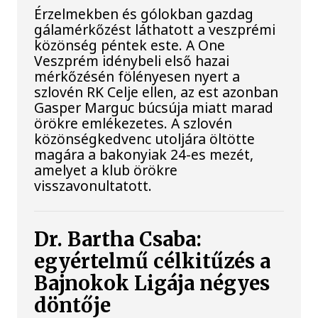
Érzelmekben és gólokban gazdag
gálamérkőzést láthatott a veszprémi
közönség péntek este. A One
Veszprém idénybeli első hazai
mérkőzésén fölényesen nyert a
szlovén RK Celje ellen, az est azonban
Gasper Marguc búcsúja miatt marad
örökre emlékezetes. A szlovén
közönségkedvenc utoljára öltötte
magára a bakonyiak 24-es mezét,
amelyet a klub örökre
visszavonultatott.
Dr. Bartha Csaba:
egyértelmű célkitűzés a
Bajnokok Ligája négyes
döntője