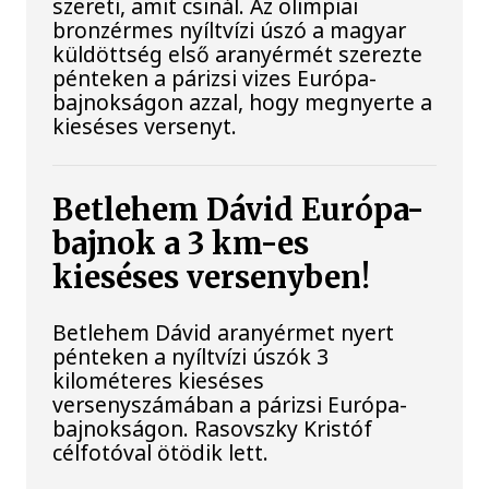
szereti, amit csinál. Az olimpiai
bronzérmes nyíltvízi úszó a magyar
küldöttség első aranyérmét szerezte
pénteken a párizsi vizes Európa-
bajnokságon azzal, hogy megnyerte a
kieséses versenyt.
Betlehem Dávid Európa-
bajnok a 3 km-es
kieséses versenyben!
Betlehem Dávid aranyérmet nyert
pénteken a nyíltvízi úszók 3
kilométeres kieséses
versenyszámában a párizsi Európa-
bajnokságon. Rasovszky Kristóf
célfotóval ötödik lett.