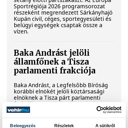
Sportrégiója 2026 programsorozat
részeként megrendezett Sárkányhajó
Kupán civil, céges, sportegyesületi és
belügyi egységek csaptak össze a
vízen.
Baka Andrást jelöli
államfőnek a Tisza
parlamenti frakciója
Baka Andrást, a Legfelsőbb Bíróság
korábbi elnökét jelöli köztársasági
elnöknek a Tisza párt parlamenti
frakciója.
Egy furcsa halkonzerv
Beleegyezés
Részletek
A sütikről