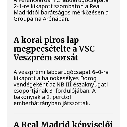
2-1-re kikapott szombaton a Real
Madridtól barátságos mérkőzésen a
Groupama Arénában.
A korai piros lap
megpecsételte a VSC
Veszprém sorsát
A veszprémi labdarúgócsapat 6–0-ra
kikapott a bajnokesélyes Dorog
vendégeként az NB III északnyugati
csoportjának 3. fordulójában. A
bakonyiak a 2. perctől
emberhátrányban játszottak.
A Real Madrid képviselői