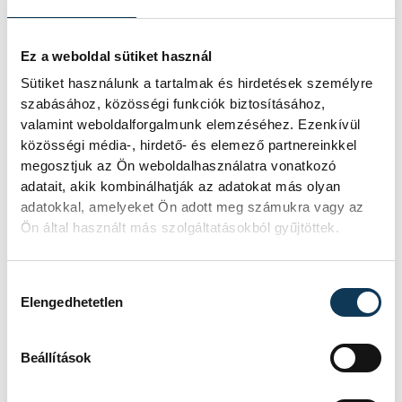
lett az Év Strandétele -
mutatjuk!
Ez a weboldal sütiket használ
Sütiket használunk a tartalmak és hirdetések személyre
A Balatoni Kör idén tizenkettedik
szabásához, közösségi funkciók biztosításához,
alkalommal hirdette meg az év
valamint weboldalforgalmunk elemzéséhez. Ezenkívül
strandétele versenyt, amelyre minden
közösségi média-, hirdető- és elemező partnereinkkel
eddiginél több, 22 vendéglátóhely 44
megosztjuk az Ön weboldalhasználatra vonatkozó
étellel indult. Egy fonyódi hely nyert...
adatait, akik kombinálhatják az adatokat más olyan
adatokkal, amelyeket Ön adott meg számukra vagy az
Ön által használt más szolgáltatásokból gyűjtöttek.
Meglepték az elemzőket
a júliusi inflációs adatok
Hozzájárulás kiválasztása
Elengedhetetlen
Hatalmas meglepetésként értékelték
az elemzők a júliusi, 1,2 százalékos
inflációs adatot.
Beállítások