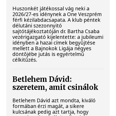
Huszonkét játékossal vág neki a
2026/27-es idénynek a One Veszprém
férfi kézilabdacsapata. A klub péntek
délutáni szezonnyitó
sajtótájékoztatóján dr. Bartha Csaba
vezérigazgató kijelentette: a jubileumi
idényben a hazai címek begyűjtése
mellett a Bajnokok Ligája négyes
döntőjébe jutás is egyértelmű
célkitűzés.
Betlehem Dávid:
szeretem, amit csinálok
Betlehem Dávid azt mondta, kiváló
formában érzi magát, a sikere
kulcsának pedig azt tartja, hogy