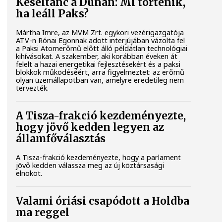
Késéltánc a Dunán: Mi történik,
ha leáll Paks?
Mártha Imre, az MVM Zrt. egykori vezérigazgatója
ATV-n Rónai Egonnak adott interjújában vázolta fel
a Paksi Atomerőmű előtt álló példátlan technológiai
kihívásokat. A szakember, aki korábban éveken át
felelt a hazai energetikai fejlesztésekért és a paksi
blokkok működéséért, arra figyelmeztet: az erőmű
olyan üzemállapotban van, amelyre eredetileg nem
tervezték.
A Tisza-frakció kezdeményezte,
hogy jövő kedden legyen az
államfőválasztás
A Tisza-frakció kezdeményezte, hogy a parlament
jövő kedden válassza meg az új köztársasági
elnököt.
Valami óriási csapódott a Holdba
ma reggel