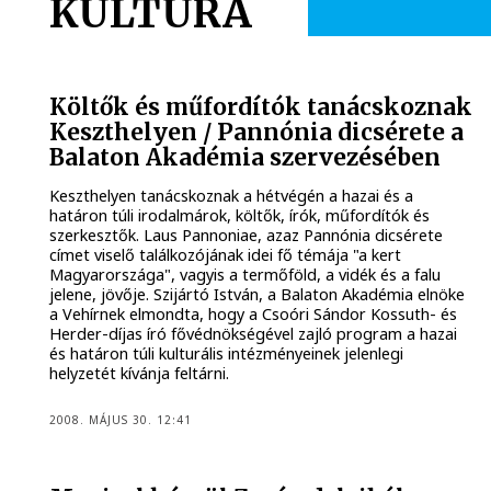
KULTÚRA
Költők és műfordítók tanácskoznak
Keszthelyen / Pannónia dicsérete a
Balaton Akadémia szervezésében
Keszthelyen tanácskoznak a hétvégén a hazai és a
határon túli irodalmárok, költők, írók, műfordítók és
szerkesztők. Laus Pannoniae, azaz Pannónia dicsérete
címet viselő találkozójának idei fő témája "a kert
Magyarországa", vagyis a termőföld, a vidék és a falu
jelene, jövője. Szijártó István, a Balaton Akadémia elnöke
a Vehírnek elmondta, hogy a Csoóri Sándor Kossuth- és
Herder-díjas író fővédnökségével zajló program a hazai
és határon túli kulturális intézményeinek jelenlegi
helyzetét kívánja feltárni.
2008. MÁJUS 30. 12:41