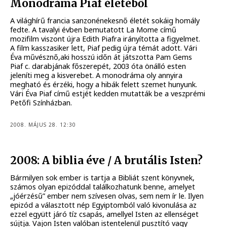
Monodráma Piaf életéből
A világhírű francia sanzonénekesnő életét sokáig homály
fedte. A tavalyi évben bemutatott La Mome című
mozifilm viszont újra Edith Piafra irányította a figyelmet.
A film kasszasiker lett, Piaf pedig újra témát adott. Vári
Éva művésznő,aki hosszú időn át játszotta Pam Gems
Piaf c. darabjának főszerepét, 2003 óta önálló esten
jeleníti meg a kisverebet. A monodráma oly annyira
megható és érzéki, hogy a hibák felett szemet hunyunk.
Vári Éva Piaf című estjét kedden mutatták be a veszprémi
Petőfi Színházban.
2008. MÁJUS 28. 12:30
2008: A biblia éve / A brutális Isten?
Bármilyen sok ember is tartja a Bibliát szent könyvnek,
számos olyan epizóddal találkozhatunk benne, amelyet
„jóérzésű” ember nem szívesen olvas, sem nem ír le. Ilyen
epizód a választott nép Egyiptomból való kivonulása az
ezzel együtt járó tíz csapás, amellyel Isten az ellenséget
sújtja. Vajon Isten valóban istentelenül pusztító vagy