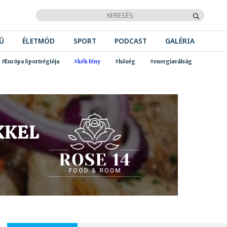
Ű
ÉLETMÓD
SPORT
PODCAST
GALÉRIA
#Európa Sportrégiója
#kék fény
#hőség
#energiaválság