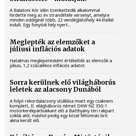
A Balatoni Kör idén tizenkettedik alkalommal
hirdette meg az év strandétele versenyt, amelyre
minden eddiginél több, 22 vendéglátóhely 44 étellel
indult. Egy fonyódi hely nyert...
Meglepték az elemzőket a
júliusi inflációs adatok
Hatalmas meglepetésként értékelték az elemzők a
júliusi, 1,2 százalékos inflációs adatot.
Sorra kerülnek elő világháborús
leletek az alacsony Dunából
A folyó rekordalacsony vízállása miatt egy csaknem
komplett, II. világháborús német DKW NZ 350-1
motorkerékpárbukkant elő a Batthyány téri rakpart
sziklái alól, máshol pedig egy közel féltonnás brit
akna került elő.