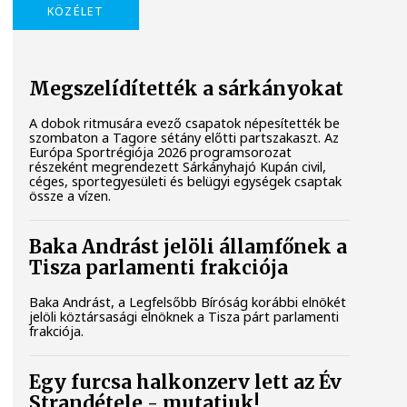
KÖZÉLET
Megszelídítették a sárkányokat
A dobok ritmusára evező csapatok népesítették be
szombaton a Tagore sétány előtti partszakaszt. Az
Európa Sportrégiója 2026 programsorozat
részeként megrendezett Sárkányhajó Kupán civil,
céges, sportegyesületi és belügyi egységek csaptak
össze a vízen.
Baka Andrást jelöli államfőnek a
Tisza parlamenti frakciója
Baka Andrást, a Legfelsőbb Bíróság korábbi elnökét
jelöli köztársasági elnöknek a Tisza párt parlamenti
frakciója.
Egy furcsa halkonzerv lett az Év
Strandétele - mutatjuk!