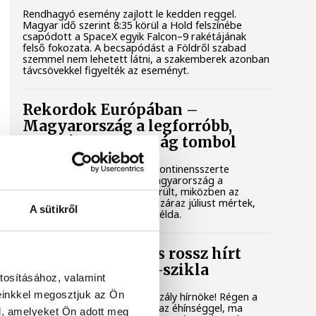
Rendhagyó esemény zajlott le kedden reggel.
Magyar idő szerint 8:35 körül a Hold felszínébe
csapódott a SpaceX egyik Falcon–9 rakétájának
felső fokozata. A becsapódást a Földről szabad
szemmel nem lehetett látni, a szakemberek azonban
távcsövekkel figyelték az eseményt.
Rekordok Európában –
Magyarország a legforróbb,
Angliában szárazság tombol
Rá sem ismerünk Európára, kontinensszerte
rekordokat dönt a hőség. Magyarország a
legforróbb országok közé került, miközben az
Egyesült Királyságban olyan száraz júliust mértek,
A sütikről
amilyenre 155 éve nem volt példa.
A múltban és ma is rossz hírt
hoz a dunai Ínség-szikla
tosításához, valamint
einkkel megosztjuk az Ön
Újra kilátszik a Dunából az aszály hírnöke! Régen a
felbukkanása egyet jelentett az éhínséggel, ma
l, amelyeket Ön adott meg