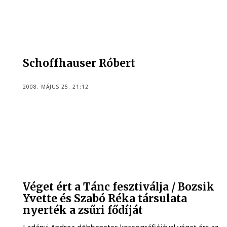
Schoffhauser Róbert
2008. MÁJUS 25. 21:12
Véget ért a Tánc fesztiválja / Bozsik
Yvette és Szabó Réka társulata
nyerték a zsűri fődíját