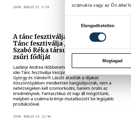
számukra vagy az Ön által ha
2008. MÁJUS 25. 0:34
Hozzájárulás kiválasztása
Elengedhetetlen
A tánc fesztiválja 2008: Véget ért a
Tánc fesztiválja / Bozsik Yvette és
Szabó Réka társulata nyerték a
zsűri fődíját
Megtagad
Ladányi Andrea döbbenetes koreográfiájával véget ért az
idei Tánc fesztiválja Veszprémben. A rendezők, Krámer
György és Vándorfi László átadták a díjakat.
Köszöntőjükben mindketten hangsúlyozták, nem a
nehézségeken kell szomorkodni, hanem örülni az
eredménynek. Fantasztikus öt nap áll mögöttünk,
melyben a szakma krémje mutatkozott be legújabb
produkcióival.
2008. MÁJUS 24. 22:46