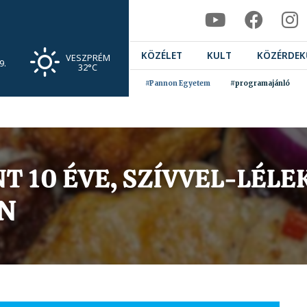
KÖZÉLET
KULT
KÖZÉRDEK
VESZPRÉM
9.
32°C
#Pannon Egyetem
#programajánló