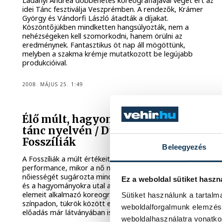
Ladányi Andrea döbbenetes koreográfiájával véget ért az
idei Tánc fesztiválja Veszprémben. A rendezők, Krámer
György és Vándorfi László átadták a díjakat.
Köszöntőjükben mindketten hangsúlyozták, nem a
nehézségeken kell szomorkodni, hanem örülni az
eredménynek. Fantasztikus öt nap áll mögöttünk,
melyben a szakma krémje mutatkozott be legújabb
produkcióival.
2008. MÁJUS 25. 1:49
Élő múlt, hagyományok, tradíciók a
tánc nyelvén / Duna Táncműhely –
Fosszíliák
Beleegyezés
A Fosszíliák a múlt értékeit kelti életre. Olyan időket idéz a
performance, mikor a nő még valóban Nő volt, s
nőiességét sugározta minden mozdulatában. De a múltra
Ez a weboldal sütiket haszn
és a hagyományokra utal a népies zene, a néptánc
elemeit alkalmazó koreográfia. Mindez egy vibráló
Sütiket használunk a tartal
színpadon, tükrök között egy háromszög alapú térben. Az
weboldalforgalmunk elemzésé
előadás már látványában is lenyűgöző.
weboldalhasználatra vonatko