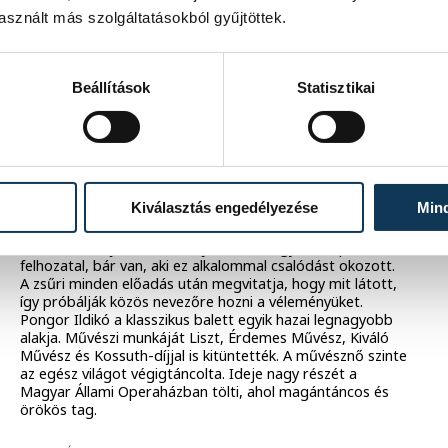
szerepel majd a Pannon Várszínházban.
sznált más szolgáltatásokból gyűjtöttek.
2008. MÁJUS 25. 0:00
Beállítások
Statisztikai
A tánc fesztiválja 2008: A zsűri
táncos lelke / A klasszikus balettől
a modern táncokig – interjú
Pongor Ildikóval
Kiválasztás engedélyezése
Min
Pongor Ildikó a kezdetektől fogva zsűritag a veszprémi
Tánc fesztiválján. Azt mondja idén is nagyon szép a
felhozatal, bár van, aki ez alkalommal csalódást okozott.
A zsűri minden előadás után megvitatja, hogy mit látott,
így próbálják közös nevezőre hozni a véleményüket.
Pongor Ildikó a klasszikus balett egyik hazai legnagyobb
alakja. Művészi munkáját Liszt, Érdemes Művész, Kiváló
Művész és Kossuth-díjjal is kitüntették. A művésznő szinte
az egész világot végigtáncolta. Ideje nagy részét a
Magyar Állami Operaházban tölti, ahol magántáncos és
örökös tag.