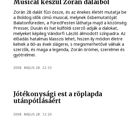
Musical készül Zorán dalaiból
Zorán 28 dalát fűzi össze, és az énekes életét mutatja be
a Boldog idők című musical, melynek ősbemutatóját
Balatonfüreden, a FüredFesten láthatja majd a közönség.
Presser, Dusán és hat külföldi szerző adják a dalokat,
melyeket képileg Vándorfi László álmodott színpadra. Az
előadás hatalmas klasszis lehet, hiszen ily módon életre
kelnek a 60-as évek slágerei, s megismerhetővé válnak a
szerzők, és maga a legenda, Zorán örömei, szerelmei és
gyötrelmei.
2008. MÁJUS 28. 22:33
Jótékonysági est a röplapda
utánpótlásáért
2008. MÁJUS 28. 12:20