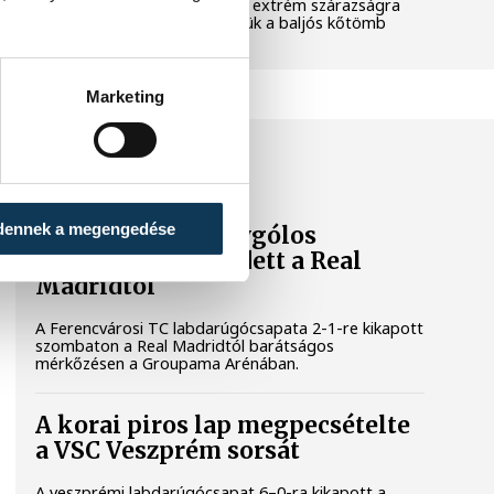
pedig a klímaváltozás okozta extrém szárazságra
hívja fel a figyelmet. Elmeséljük a baljós kőtömb
történetét.
Marketing
SPORT
dennek a megengedése
A Ferencváros egygólos
vereséget szenvedett a Real
Madridtól
A Ferencvárosi TC labdarúgócsapata 2-1-re kikapott
szombaton a Real Madridtól barátságos
mérkőzésen a Groupama Arénában.
A korai piros lap megpecsételte
a VSC Veszprém sorsát
A veszprémi labdarúgócsapat 6–0-ra kikapott a