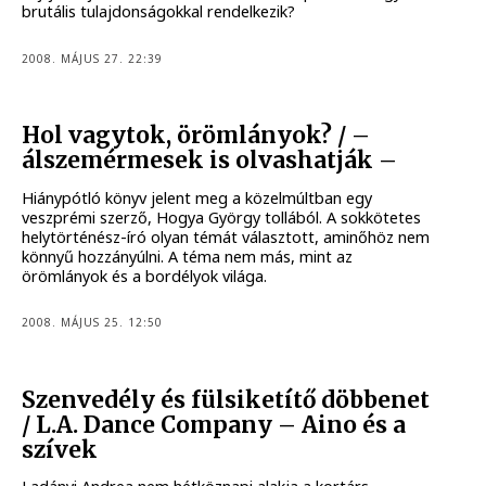
brutális tulajdonságokkal rendelkezik?
2008. MÁJUS 27. 22:39
Hol vagytok, örömlányok? / –
álszemérmesek is olvashatják –
Hiánypótló könyv jelent meg a közelmúltban egy
veszprémi szerző, Hogya György tollából. A sokkötetes
helytörténész-író olyan témát választott, aminőhöz nem
könnyű hozzányúlni. A téma nem más, mint az
örömlányok és a bordélyok világa.
2008. MÁJUS 25. 12:50
Szenvedély és fülsiketítő döbbenet
/ L.A. Dance Company – Aino és a
szívek