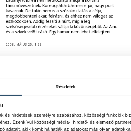
Ladányi Andrea nem hétköznapi alakja a kortárs
táncművészetnek. Koreográfiái bármerre jár, nagy port
kavarnak. De talán nem is a szórakoztatás a célja,
megdöbbenteni akar, felrázni, és ehhez nem válogat az
eszközökben. Addig feszíti a húrt, míg a leg
szélsőségesebb érzéseket váltja ki közönségéből. Az Aino
és a szívek velőt rázó. Egy hamar nem lehet elfelejteni.
2008. MÁJUS 25. 1:39
A tánc fesztiválja 2008: Andalító
bárzene a Tánc fesztiválján
Részletek
A Tánc fesztiválja, nem csak tánc- hanem összművészeti
fesztivál. A kísérő programok között számos koncertet is
hallhatott a közönség. A budapesti Beat Caffe andalító
bárzenéje nagy sikert aratott. A fiatal csapat még alig
ál
egy éves, bossa-nova elemekkel tarkított jazz zenét
játszanak. Már a pikáns dalszövegekre is felkapja az
mak és hirdetések személyre szabásához, közösségi funkciók biz
ember a fejét. Szókimondó csapat, egy nagyszerű hangú
hez. Ezenkívül közösségi média-, hirdető- és elemező partner
énekesnővel. Vándorfi László a Vehírnek elmondta, hogy
Fekete Boglárka a jövő évadban két előadásban is
zó adatait, akik kombinálhatják az adatokat más olyan adatokka