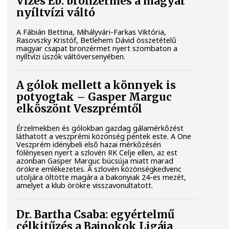
Vizes Eb: bronzérmes a magyar
nyíltvízi váltó
A Fábián Bettina, Mihályvári-Farkas Viktória,
Rasovszky Kristóf, Betlehem Dávid összetételű
magyar csapat bronzérmet nyert szombaton a
nyíltvízi úszók váltóversenyében.
A gólok mellett a könnyek is
potyogtak – Gasper Marguc
elköszönt Veszprémtől
Érzelmekben és gólokban gazdag gálamérkőzést
láthatott a veszprémi közönség péntek este. A One
Veszprém idénybeli első hazai mérkőzésén
fölényesen nyert a szlovén RK Celje ellen, az est
azonban Gasper Marguc búcsúja miatt marad
örökre emlékezetes. A szlovén közönségkedvenc
utoljára öltötte magára a bakonyiak 24-es mezét,
amelyet a klub örökre visszavonultatott.
Dr. Bartha Csaba: egyértelmű
célkitűzés a Bajnokok Ligája