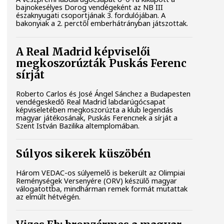
bajnokesélyes Dorog vendégeként az NB III
északnyugati csoportjának 3. fordulójában. A
bakonyiak a 2. perctől emberhátrányban játszottak.
A Real Madrid képviselői
megkoszorúzták Puskás Ferenc
sírját
Roberto Carlos és José Ángel Sánchez a Budapesten
vendégeskedő Real Madrid labdarúgócsapat
képviseletében megkoszorúzta a klub legendás
magyar játékosának, Puskás Ferencnek a sírját a
Szent István Bazilika altemplomában.
Súlyos sikerek küszöbén
Három VEDAC-os súlyemelő is bekerült az Olimpiai
Reménységek Versenyére (ORV) készülő magyar
válogatottba, mindhárman remek formát mutattak
az elmúlt hétvégén.