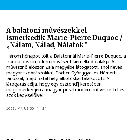
A balatoni művészekkel
ismerkedik Marie-Pierre Duquoc /
„Nálam, Nálad, Nálatok”
Három hónapot tölt a Balatonnál Marie-Pierre Duquoc, a
francia posztmodern művészet kiemelkedő alakja. A
művésznő először Zala megyébe látogatott, ahol neves
magyar szobrászokkal, Fischer Györggyel és Németh
Jánossal, majd fiatal helyi alkotókkal találkozott. A
látogatás célja, hogy egy ösztöndíj keretében
megismerkedjen a magyar posztmodern művészettel és
azok képviselőivel.
2008. MÁJUS 30. 11:21