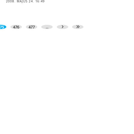
2008. MÁJUS 24. 16:49
75
476
477
...