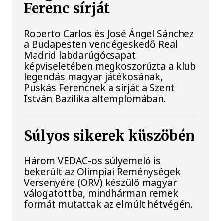
Ferenc sírját
Roberto Carlos és José Ángel Sánchez
a Budapesten vendégeskedő Real
Madrid labdarúgócsapat
képviseletében megkoszorúzta a klub
legendás magyar játékosának,
Puskás Ferencnek a sírját a Szent
István Bazilika altemplomában.
Súlyos sikerek küszöbén
Három VEDAC-os súlyemelő is
bekerült az Olimpiai Reménységek
Versenyére (ORV) készülő magyar
válogatottba, mindhárman remek
formát mutattak az elmúlt hétvégén.