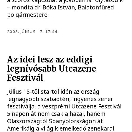
– mondta dr. Bóka István, Balatonfüred
polgármestere.
2008. JÚNIUS 17. 17:44
Az idei lesz az eddigi
legnívósabb Utcazene
Fesztivál
Július 15-től startol idén az ország
legnagyobb szabadtéri, ingyenes zenei
fesztiválja, a veszprémi Utcazene Fesztivál.
5 napon át nem csak a hazai, hanem
Olaszországtól Spanyolországon át
Amerikáig a világ kiemelkedő zenekarai