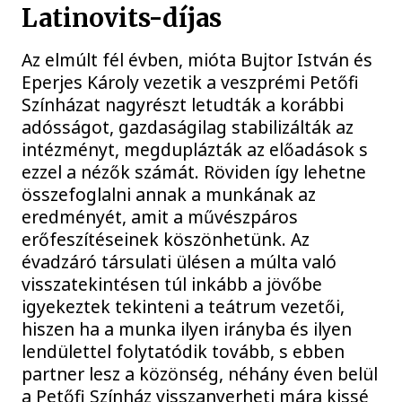
Latinovits-díjas
Az elmúlt fél évben, mióta Bujtor István és
Eperjes Károly vezetik a veszprémi Petőfi
Színházat nagyrészt letudták a korábbi
adósságot, gazdaságilag stabilizálták az
intézményt, megduplázták az előadások s
ezzel a nézők számát. Röviden így lehetne
összefoglalni annak a munkának az
eredményét, amit a művészpáros
erőfeszítéseinek köszönhetünk. Az
évadzáró társulati ülésen a múlta való
visszatekintésen túl inkább a jövőbe
igyekeztek tekinteni a teátrum vezetői,
hiszen ha a munka ilyen irányba és ilyen
lendülettel folytatódik tovább, s ebben
partner lesz a közönség, néhány éven belül
a Petőfi Színház visszanyerheti mára kissé