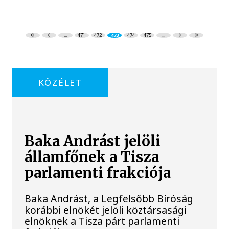
...
471
472
473
474
475
...
KÖZÉLET
Baka Andrást jelöli
államfőnek a Tisza
parlamenti frakciója
Baka Andrást, a Legfelsőbb Bíróság
korábbi elnökét jelöli köztársasági
elnöknek a Tisza párt parlamenti