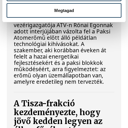
történik, ha leáll Paks?
Megtagad
Mártha Imre, az MVM Zrt. egykori
vezérigazgatója ATV-n Rónai Egonnak
adott interjújában vázolta fel a Paksi
Atomerőmű előtt álló példátlan
technológiai kihívásokat. A
szakember, aki korábban éveken át
felelt a hazai energetikai
fejlesztésekért és a paksi blokkok
működéséért, arra figyelmeztet: az
erőmű olyan üzemállapotban van,
amelyre eredetileg nem tervezték.
A Tisza-frakció
kezdeményezte, hogy
jövő kedden legyen az