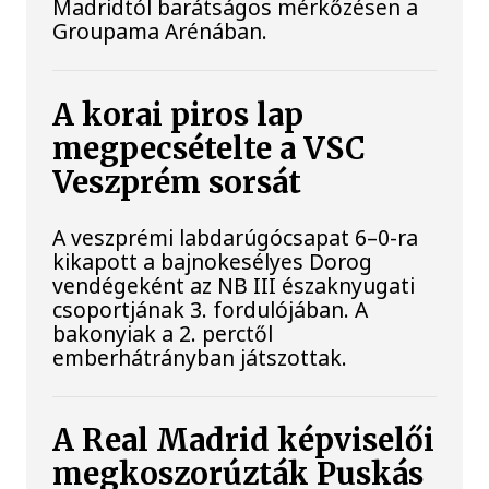
Madridtól barátságos mérkőzésen a
Groupama Arénában.
A korai piros lap
megpecsételte a VSC
Veszprém sorsát
A veszprémi labdarúgócsapat 6–0-ra
kikapott a bajnokesélyes Dorog
vendégeként az NB III északnyugati
csoportjának 3. fordulójában. A
bakonyiak a 2. perctől
emberhátrányban játszottak.
A Real Madrid képviselői
megkoszorúzták Puskás