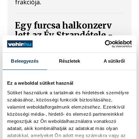
frakciója.
Egy furcsa halkonzerv
lett az Év Strandétele -
mutatjuk!
A Balatoni Kör idén tizenkettedik
Beleegyezés
Részletek
A sütikről
alkalommal hirdette meg az év
strandétele versenyt, amelyre minden
eddiginél több, 22 vendéglátóhely 44
Ez a weboldal sütiket használ
étellel indult. Egy fonyódi hely nyert...
Sütiket használunk a tartalmak és hirdetések személyre
szabásához, közösségi funkciók biztosításához,
valamint weboldalforgalmunk elemzéséhez. Ezenkívül
Meglepték az elemzőket
közösségi média-, hirdető- és elemező partnereinkkel
a júliusi inflációs adatok
megosztjuk az Ön weboldalhasználatra vonatkozó
adatait, akik kombinálhatják az adatokat más olyan
Hatalmas meglepetésként értékelték
adatokkal, amelyeket Ön adott meg számukra vagy az