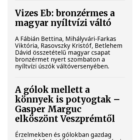
Vizes Eb: bronzérmes a
magyar nyíltvízi váltó
A Fábián Bettina, Mihályvári-Farkas
Viktória, Rasovszky Kristóf, Betlehem
Dávid összetételű magyar csapat
bronzérmet nyert szombaton a
nyíltvízi úszók váltóversenyében.
A gólok mellett a
könnyek is potyogtak –
Gasper Marguc
elköszönt Veszprémtől
Érzelmekben és gólokban gazdag