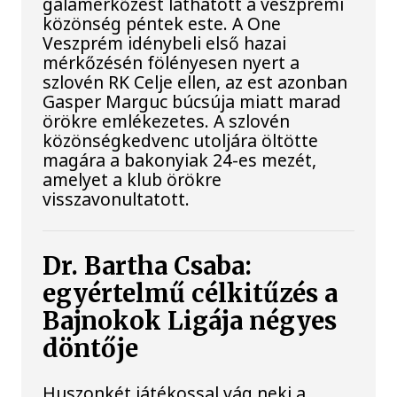
gálamérkőzést láthatott a veszprémi
közönség péntek este. A One
Veszprém idénybeli első hazai
mérkőzésén fölényesen nyert a
szlovén RK Celje ellen, az est azonban
Gasper Marguc búcsúja miatt marad
örökre emlékezetes. A szlovén
közönségkedvenc utoljára öltötte
magára a bakonyiak 24-es mezét,
amelyet a klub örökre
visszavonultatott.
Dr. Bartha Csaba:
egyértelmű célkitűzés a
Bajnokok Ligája négyes
döntője
Huszonkét játékossal vág neki a