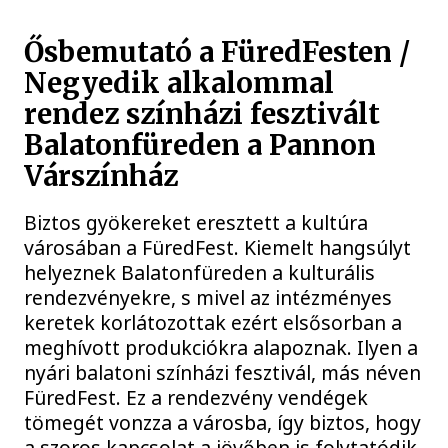
Ősbemutató a FüredFesten /
Negyedik alkalommal
rendez színházi fesztivált
Balatonfüreden a Pannon
Várszínház
Biztos gyökereket eresztett a kultúra
városában a FüredFest. Kiemelt hangsúlyt
helyeznek Balatonfüreden a kulturális
rendezvényekre, s mivel az intézményes
keretek korlátozottak ezért elsősorban a
meghívott produkciókra alapoznak. Ilyen a
nyári balatoni színházi fesztivál, más néven
FüredFest. Ez a rendezvény vendégek
tömegét vonzza a városba, így biztos, hogy
a szoros kapcsolat a jövőben is folytatódik