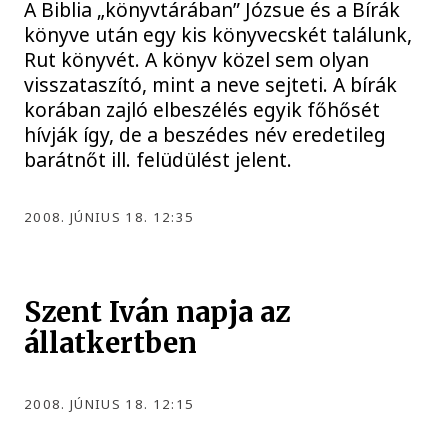
A Biblia „könyvtárában” Józsue és a Bírák
könyve után egy kis könyvecskét találunk,
Rut könyvét. A könyv közel sem olyan
visszataszító, mint a neve sejteti. A bírák
korában zajló elbeszélés egyik főhősét
hívják így, de a beszédes név eredetileg
barátnőt ill. felüdülést jelent.
2008. JÚNIUS 18. 12:35
Szent Iván napja az
állatkertben
2008. JÚNIUS 18. 12:15