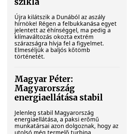
szikla
Újra kilátszik a Dunából az aszály
hírnöke! Régen a felbukkanása egyet
jelentett az éhínséggel, ma pedig a
klímaváltozás okozta extrém
szárazságra hívja fel a figyelmet.
Elmeséljük a baljós kőtömb
történetét.
Magyar Péter:
Magyarország
energiaellátása stabil
Jelenleg stabil Magyarország
energiaellátása, a paksi erőmű
munkatársai azon dolgoznak, hogy az
utolsó még termelő turbina