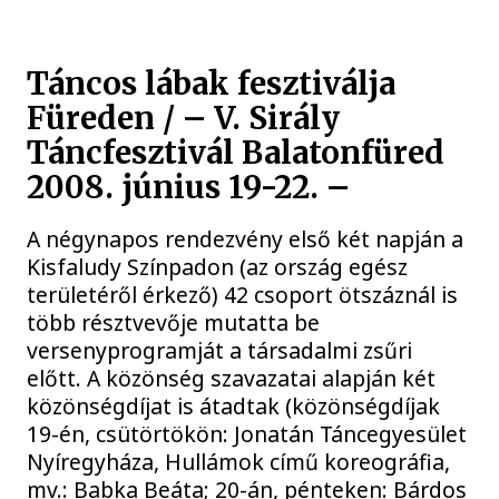
Táncos lábak fesztiválja
Füreden / – V. Sirály
Táncfesztivál Balatonfüred
2008. június 19-22. –
A négynapos rendezvény első két napján a
Kisfaludy Színpadon (az ország egész
területéről érkező) 42 csoport ötszáznál is
több résztvevője mutatta be
versenyprogramját a társadalmi zsűri
előtt. A közönség szavazatai alapján két
közönségdíjat is átadtak (közönségdíjak
19-én, csütörtökön: Jonatán Táncegyesület
Nyíregyháza, Hullámok című koreográfia,
mv.: Babka Beáta; 20-án, pénteken: Bárdos