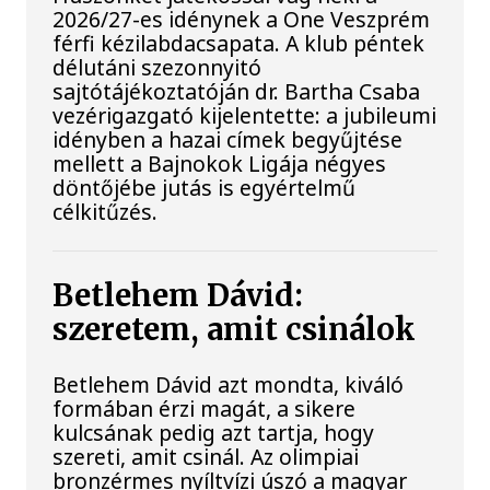
2026/27-es idénynek a One Veszprém
férfi kézilabdacsapata. A klub péntek
délutáni szezonnyitó
sajtótájékoztatóján dr. Bartha Csaba
vezérigazgató kijelentette: a jubileumi
idényben a hazai címek begyűjtése
mellett a Bajnokok Ligája négyes
döntőjébe jutás is egyértelmű
célkitűzés.
Betlehem Dávid:
szeretem, amit csinálok
Betlehem Dávid azt mondta, kiváló
formában érzi magát, a sikere
kulcsának pedig azt tartja, hogy
szereti, amit csinál. Az olimpiai
bronzérmes nyíltvízi úszó a magyar