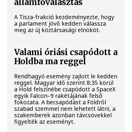
államfőválasztás
A Tisza-frakció kezdeményezte, hogy
a parlament jövő kedden válassza
meg az új köztársasági elnököt.
Valami óriási csapódott a
Holdba ma reggel
Rendhagyó esemény zajlott le kedden
reggel. Magyar idő szerint 8:35 körül
a Hold felszínébe csapódott a SpaceX
egyik Falcon–9 rakétájának felső
fokozata. A becsapódást a Földről
szabad szemmel nem lehetett látni, a
szakemberek azonban távcsövekkel
figyelték az eseményt.