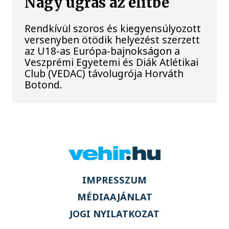
Nagy ugrás az elitbe
Rendkívül szoros és kiegyensúlyozott
versenyben ötödik helyezést szerzett
az U18-as Európa-bajnokságon a
Veszprémi Egyetemi és Diák Atlétikai
Club (VEDAC) távolugrója Horváth
Botond.
IMPRESSZUM
MÉDIAAJÁNLAT
JOGI NYILATKOZAT