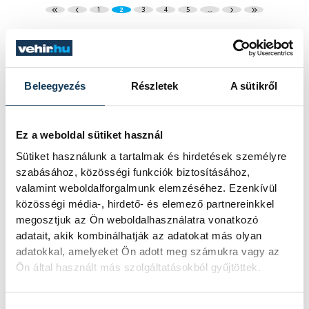
1
2
3
4
5
...
KÖZÉLET
Beleegyezés
Részletek
A sütikről
Ez a weboldal sütiket használ
Egy furcsa halkonzerv
Sütiket használunk a tartalmak és hirdetések személyre
lett az Év Strandétele -
szabásához, közösségi funkciók biztosításához,
valamint weboldalforgalmunk elemzéséhez. Ezenkívül
mutatjuk!
közösségi média-, hirdető- és elemező partnereinkkel
megosztjuk az Ön weboldalhasználatra vonatkozó
A Balatoni Kör idén tizenkettedik
adatait, akik kombinálhatják az adatokat más olyan
alkalommal hirdette meg az év
adatokkal, amelyeket Ön adott meg számukra vagy az
strandétele versenyt, amelyre minden
Ön által használt más szolgáltatásokból gyűjtöttek.
eddiginél több, 22 vendéglátóhely 44
étellel indult. Egy fonyódi hely nyert...