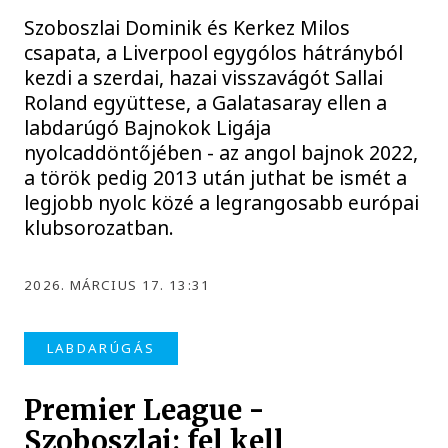
Szoboszlai Dominik és Kerkez Milos
csapata, a Liverpool egygólos hátrányból
kezdi a szerdai, hazai visszavágót Sallai
Roland együttese, a Galatasaray ellen a
labdarúgó Bajnokok Ligája
nyolcaddöntőjében - az angol bajnok 2022,
a török pedig 2013 után juthat be ismét a
legjobb nyolc közé a legrangosabb európai
klubsorozatban.
2026. MÁRCIUS 17. 13:31
LABDARÚGÁS
Premier League -
Szoboszlai: fel kell