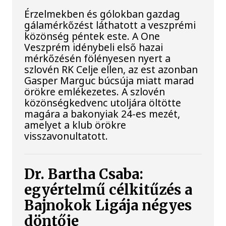
Érzelmekben és gólokban gazdag
gálamérkőzést láthatott a veszprémi
közönség péntek este. A One
Veszprém idénybeli első hazai
mérkőzésén fölényesen nyert a
szlovén RK Celje ellen, az est azonban
Gasper Marguc búcsúja miatt marad
örökre emlékezetes. A szlovén
közönségkedvenc utoljára öltötte
magára a bakonyiak 24-es mezét,
amelyet a klub örökre
visszavonultatott.
Dr. Bartha Csaba:
egyértelmű célkitűzés a
Bajnokok Ligája négyes
döntője