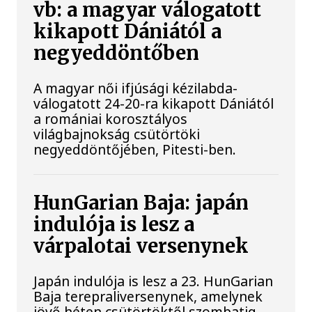
vb: a magyar válogatott
kikapott Dániától a
negyeddöntőben
A magyar női ifjúsági kézilabda-
válogatott 24-20-ra kikapott Dániától
a romániai korosztályos
világbajnokság csütörtöki
negyeddöntőjében, Pitesti-ben.
HunGarian Baja: japán
indulója is lesz a
várpalotai versenynek
Japán indulója is lesz a 23. HunGarian
Baja terepraliversenynek, amelynek
jövő héten csütörtöktől szombatig