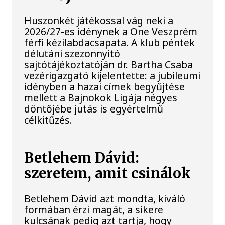
Huszonkét játékossal vág neki a
2026/27-es idénynek a One Veszprém
férfi kézilabdacsapata. A klub péntek
délutáni szezonnyitó
sajtótájékoztatóján dr. Bartha Csaba
vezérigazgató kijelentette: a jubileumi
idényben a hazai címek begyűjtése
mellett a Bajnokok Ligája négyes
döntőjébe jutás is egyértelmű
célkitűzés.
Betlehem Dávid:
szeretem, amit csinálok
Betlehem Dávid azt mondta, kiváló
formában érzi magát, a sikere
kulcsának pedig azt tartja, hogy