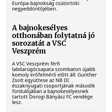
Európa-bajnokság csütörtöki
negyeddöntőjében.
A bajnokesélyes
otthonában folytatná jó
sorozatát a VSC
Veszprém
A VSC Veszprém férfi
labdarúgócsapata szombaton újabb
komoly erőfelmérő előtt áll: Gunther
Zsolt együttese az NB III
északnyugati csoportjának második
fordulójában a bajnokesélyesnek
tartott Dorogi Bányász FC vendége
lesz.