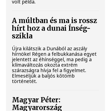
volt példa.
A múltban és ma is rossz
hírt hoz a dunai Ínség-
szikla
Újra kilátszik a Dunából az aszály
hírnöke! Régen a felbukkanása egyet
jelentett az éhínséggel, ma pedig a
klímaváltozás okozta extrém
szárazságra hívja fel a figyelmet.
Elmeséljük a baljós kőtömb
történetét.
Magyar Péter:
Magyarország