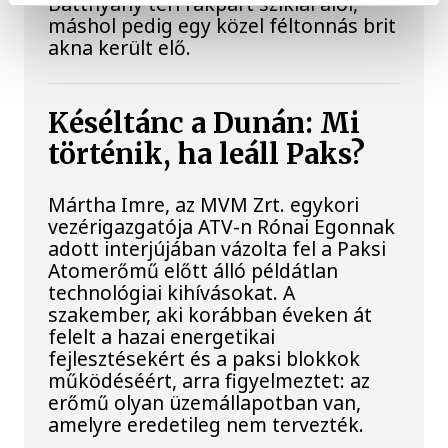
Batthyány téri rakpart sziklái alól,
máshol pedig egy közel féltonnás brit
akna került elő.
Késéltánc a Dunán: Mi
történik, ha leáll Paks?
Mártha Imre, az MVM Zrt. egykori
vezérigazgatója ATV-n Rónai Egonnak
adott interjújában vázolta fel a Paksi
Atomerőmű előtt álló példátlan
technológiai kihívásokat. A
szakember, aki korábban éveken át
felelt a hazai energetikai
fejlesztésekért és a paksi blokkok
működéséért, arra figyelmeztet: az
erőmű olyan üzemállapotban van,
amelyre eredetileg nem tervezték.