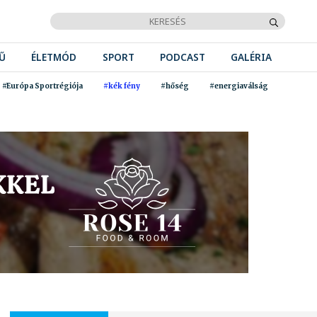
Ű
ÉLETMÓD
SPORT
PODCAST
GALÉRIA
#Európa Sportrégiója
#kék fény
#hőség
#energiaválság