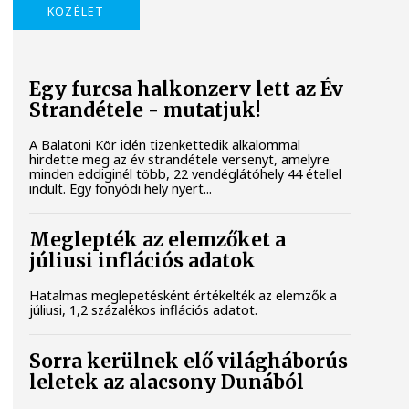
KÖZÉLET
Egy furcsa halkonzerv lett az Év
Strandétele - mutatjuk!
A Balatoni Kör idén tizenkettedik alkalommal
hirdette meg az év strandétele versenyt, amelyre
minden eddiginél több, 22 vendéglátóhely 44 étellel
indult. Egy fonyódi hely nyert...
Meglepték az elemzőket a
júliusi inflációs adatok
Hatalmas meglepetésként értékelték az elemzők a
júliusi, 1,2 százalékos inflációs adatot.
Sorra kerülnek elő világháborús
leletek az alacsony Dunából