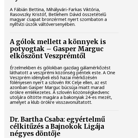
A Fábián Bettina, Mihályvári-Farkas Viktória,
Rasovszky Kristóf, Betlehem Dávid összetételű
magyar csapat bronzérmet nyert szombaton a
nyíltvízi úszók váltóversenyében.
A gólok mellett a könnyek is
potyogtak – Gasper Marguc
elköszönt Veszprémtől
Érzelmekben és gólokban gazdag gálamérkőzést
láthatott a veszprémi közönség péntek este. A One
Veszprém idénybeli első hazai mérkőzésén
fölényesen nyert a szlovén RK Celje ellen, az est
azonban Gasper Marguc búcsúja miatt marad
örökre emlékezetes. A szlovén közönségkedvenc
utoljára öltötte magára a bakonyiak 24-es mezét,
amelyet a klub örökre visszavonultatott.
Dr. Bartha Csaba: egyértelmű
célkitűzés a Bajnokok Ligája
négyes döntője