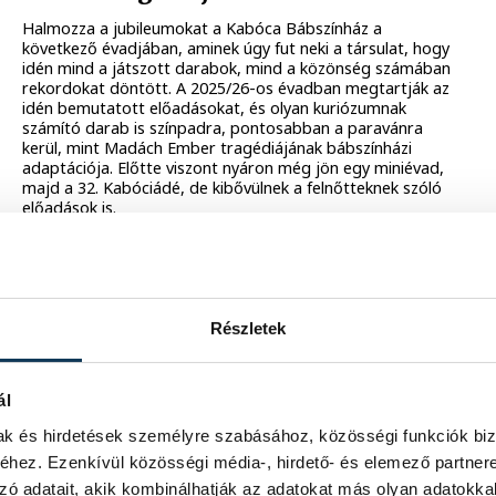
Halmozza a jubileumokat a Kabóca Bábszínház a
következő évadjában, aminek úgy fut neki a társulat, hogy
idén mind a játszott darabok, mind a közönség számában
rekordokat döntött. A 2025/26-os évadban megtartják az
idén bemutatott előadásokat, és olyan kuriózumnak
számító darab is színpadra, pontosabban a paravánra
kerül, mint Madách Ember tragédiájának bábszínházi
adaptációja. Előtte viszont nyáron még jön egy miniévad,
majd a 32. Kabóciádé, de kibővülnek a felnőtteknek szóló
előadások is.
2025. MÁJUS 27. 16:36
MŰVÉSZETEK HÁZA
Részletek
Japán fókusszal érkezik a tavasz a
Művészetek Házába
ál
Ékszer- és fotókiállítással idézi meg a felkelő nap országát
mak és hirdetések személyre szabásához, közösségi funkciók biz
a Művészetek Háza áprilisban, de szerepet kap az
irodalom és a médiaművészet is a következő hetekben.
hez. Ezenkívül közösségi média-, hirdető- és elemező partner
zó adatait, akik kombinálhatják az adatokat más olyan adatokka