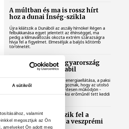
A múltban és ma is rossz hírt
hoz a dunai Ínség-szikla
Újra kilátszik a Dunából az aszály hírnöke! Régen a
felbukkanása egyet jelentett az éhínséggel, ma
pedig a klímaváltozás okozta extrém szárazságra
hívja fel a figyelmet. Elmeséljük a baljós kőtömb
történetét.
Magyar Péter: Magyarország
energiaellátása stabil
Jelenleg stabil Magyarország energiaellátása, a paksi
erőmű munkatársai azon dolgoznak, hogy az utolsó
A sütikről
még termelő turbina hibamentesen működjön -
közölte a miniszterelnök a paksi erőműnél tett keddi
látogatása során.
tosításához, valamint
Játék közben fedezik fel a
einkkel megosztjuk az Ön
tudomány világát a veszprémi
gyerekek
l, amelyeket Ön adott meg