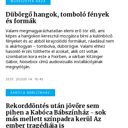
MŰVÉSZETEK HÁZA
Dübörgő hangok, tomboló fények
és formák
Valami megmagyarázhatatlan elemi erő tör elő, ami
képes a hangokon keresztül mozgásra bírni a különböző
fényeket és az abból kirajzolódó formákat, ráadásul nem
is akárhogyan – tombolva, dübörögve. Valami ehhez
hasonló érzés tölthette el azokat, akik ott voltak
szombaton kora este a Fixirben, a várban Kitzinger
Gábor, Noisebox című audiovizuális installációjának
megnyitóján.
2025. JÚLIUS 14. 16:45
KABÓCA BÁBSZÍNHÁZ
Rekorddöntés után jövőre sem
pihen a Kabóca Bábszínház - sok
más mellett színpadra kerül Az
ember tragédiája is