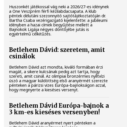
Huszonkét játékossal vág neki a 2026/27-es idénynek
a One Veszprém férfi kézilabdacsapata. A klub
péntek délutáni szezonnyitó sajtótájékoztatóján dr.
Bartha Csaba vezérigazgató kijelentette: a jubileumi
idényben a hazai címek begyűjtése mellett a
Bajnokok Ligája négyes döntőjébe jutás is
egyértelmű célkitűzés.
Betlehem Dávid: szeretem, amit
csinálok
Betlehem Dávid azt mondta, kiváló formában érzi
magát, a sikere kulcsának pedig azt tartja, hogy
szereti, amit csinál. Az olimpiai bronzérmes nyíltvízi
úszó a magyar küldöttség első aranyérmét szerezte
pénteken a párizsi vizes Európa-bajnokságon azzal,
hogy megnyerte a kieséses versenyt.
Betlehem Dávid Európa-bajnok a
3 km-es kieséses versenyben!
Betlehem Dávid aranyérmet nyert pénteken a