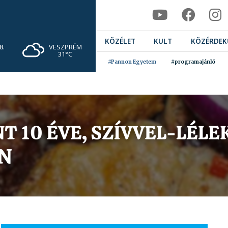
KÖZÉLET
KULT
KÖZÉRDEK
VESZPRÉM
8.
31°C
#Pannon Egyetem
#programajánló