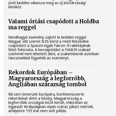
jövő kedden válassza meg az új köztársasági
elnököt.
Valami óriási csapódott a Holdba
ma reggel
Rendhagyó esemény zajlott le kedden reggel.
Magyar idő szerint 8:35 körül a Hold felszínébe
csapódott a SpaceX egyik Falcon–9 rakétájának
felső fokozata. A becsapódást a Földről szabad
szemmel nem lehetett látni, a szakemberek azonban
távcsövekkel figyelték az eseményt.
Rekordok Európában –
Magyarország a legforróbb,
Angliában szárazság tombol
Rá sem ismerünk Európára, kontinensszerte
rekordokat dönt a hőség. Magyarország a
legforróbb országok közé került, miközben az
Egyesült Királyságban olyan száraz júliust mértek,
amilyenre 155 éve nem volt példa.