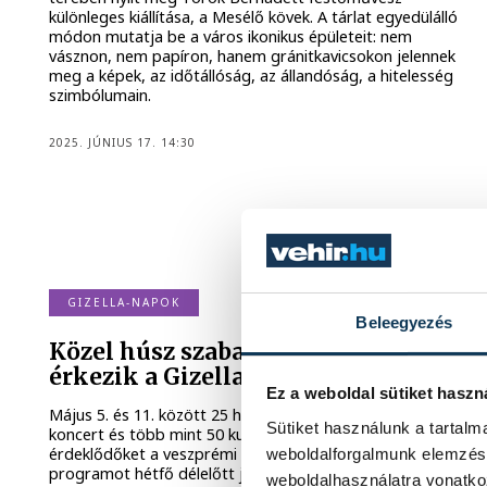
különleges kiállítása, a Mesélő kövek. A tárlat egyedülálló
módon mutatja be a város ikonikus épületeit: nem
vásznon, nem papíron, hanem gránitkavicsokon jelennek
meg a képek, az időtállóság, az állandóság, a hitelesség
szimbólumain.
2025. JÚNIUS 17. 14:30
GIZELLA-NAPOK
Beleegyezés
Közel húsz szabadtéri koncerttel
érkezik a Gizella-napok
Ez a weboldal sütiket haszn
Május 5. és 11. között 25 helyszínen közel 20 szabadtéri
Sütiket használunk a tartal
koncert és több mint 50 kulturális program várja az
érdeklődőket a veszprémi Gizella-napokon. A részletes
weboldalforgalmunk elemzésé
programot hétfő délelőtt jelentették be a Hangvillában.
weboldalhasználatra vonatko