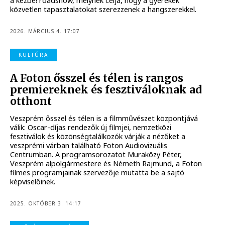
a kézbe! roadshow, melynek célja, hogy a gyerekek
közvetlen tapasztalatokat szerezzenek a hangszerekkel.
2026. MÁRCIUS 4. 17:07
KULTÚRA
A Foton ősszel és télen is rangos
premiereknek és fesztiváloknak ad
otthont
Veszprém ősszel és télen is a filmművészet központjává
válik: Oscar-díjas rendezők új filmjei, nemzetközi
fesztiválok és közönségtalálkozók várják a nézőket a
veszprémi várban található Foton Audiovizuális
Centrumban. A programsorozatot Muraközy Péter,
Veszprém alpolgármestere és Németh Rajmund, a Foton
filmes programjainak szervezője mutatta be a sajtó
képviselőinek.
2025. OKTÓBER 3. 14:17