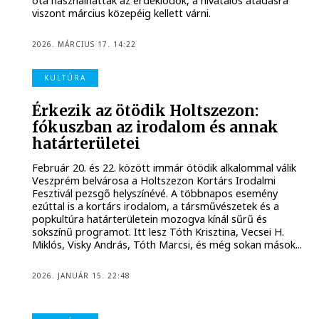
óta használhatták az érdeklődők, a hivatalos átadásra
viszont március közepéig kellett várni.
2026. MÁRCIUS 17. 14:22
KULTÚRA
Érkezik az ötödik Holtszezon:
fókuszban az irodalom és annak
határterületei
Február 20. és 22. között immár ötödik alkalommal válik
Veszprém belvárosa a Holtszezon Kortárs Irodalmi
Fesztivál pezsgő helyszínévé. A többnapos esemény
ezúttal is a kortárs irodalom, a társművészetek és a
popkultúra határterületein mozogva kínál sűrű és
sokszínű programot. Itt lesz Tóth Krisztina, Vecsei H.
Miklós, Visky András, Tóth Marcsi, és még sokan mások...
2026. JANUÁR 15. 22:48