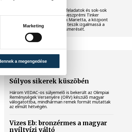
Látványos kísérletek, kreatív feladatok és sok-sok
élmény várja a gyerekeket a veszprémi Tinker
Labsben. Videónkban Balassa Marietta, a központ
vezetője mutatja be, hogyan teszik izgalmassá a
Marketing
természettudományok megismerését.
SPORT
dennek a megengedése
Súlyos sikerek küszöbén
Három VEDAC-os súlyemelő is bekerült az Olimpiai
Reménységek Versenyére (ORV) készülő magyar
válogatottba, mindhárman remek formát mutattak
az elmúlt hétvégén.
Vizes Eb: bronzérmes a magyar
nyíltvízi váltó