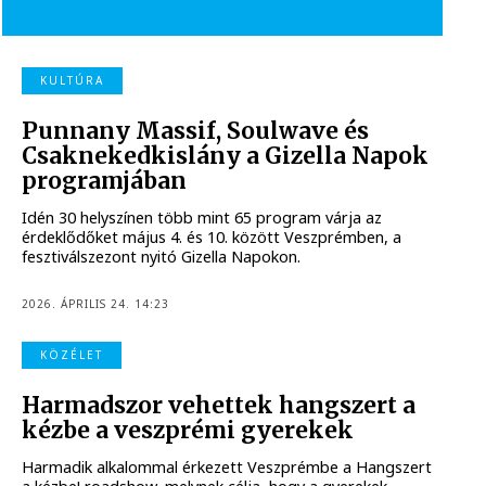
KULTÚRA
Punnany Massif, Soulwave és
Csaknekedkislány a Gizella Napok
programjában
Idén 30 helyszínen több mint 65 program várja az
érdeklődőket május 4. és 10. között Veszprémben, a
fesztiválszezont nyitó Gizella Napokon.
2026. ÁPRILIS 24. 14:23
KÖZÉLET
Harmadszor vehettek hangszert a
kézbe a veszprémi gyerekek
Harmadik alkalommal érkezett Veszprémbe a Hangszert