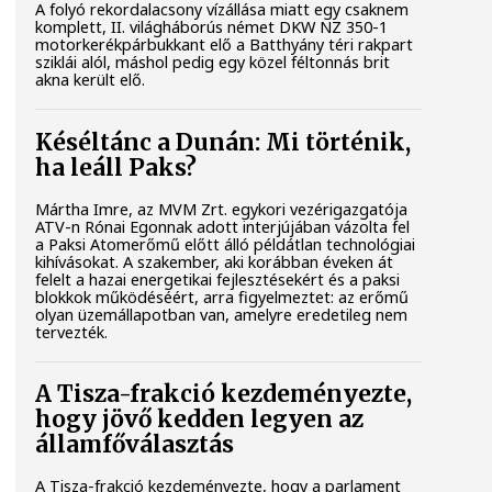
A folyó rekordalacsony vízállása miatt egy csaknem
komplett, II. világháborús német DKW NZ 350-1
motorkerékpárbukkant elő a Batthyány téri rakpart
sziklái alól, máshol pedig egy közel féltonnás brit
akna került elő.
Késéltánc a Dunán: Mi történik,
ha leáll Paks?
Mártha Imre, az MVM Zrt. egykori vezérigazgatója
ATV-n Rónai Egonnak adott interjújában vázolta fel
a Paksi Atomerőmű előtt álló példátlan technológiai
kihívásokat. A szakember, aki korábban éveken át
felelt a hazai energetikai fejlesztésekért és a paksi
blokkok működéséért, arra figyelmeztet: az erőmű
olyan üzemállapotban van, amelyre eredetileg nem
tervezték.
A Tisza-frakció kezdeményezte,
hogy jövő kedden legyen az
államfőválasztás
A Tisza-frakció kezdeményezte, hogy a parlament