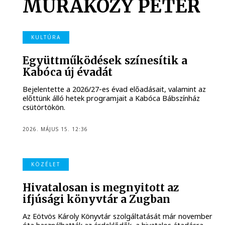
MURAKÖZY PÉTER
KULTÚRA
Együttműködések színesítik a
Kabóca új évadát
Bejelentette a 2026/27-es évad előadásait, valamint az
előttünk álló hetek programjait a Kabóca Bábszínház
csütörtökön.
2026. MÁJUS 15. 12:36
KÖZÉLET
Hivatalosan is megnyitott az
ifjúsági könyvtár a Zugban
Az Eötvös Károly Könyvtár szolgáltatását már november