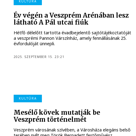
KULTÚRA
Év végén a Veszprém Arénában lesz
látható A Pál utcai fiúk
Hétfő délelőtt tartotta évadbejelentő sajtótájékoztatóját
a veszprémi Pannon Várszínház, amely fennállásának 25.
évfordulóját ünnepli.
2025. SZEPTEMBER 15. 23:21
KULTÚRA
Mesélő kövek mutatják be
Veszprém történelmét
Veszprém városának szívében, a Városháza elegáns belső
terében nyílt meg Török Bernadett festőművész