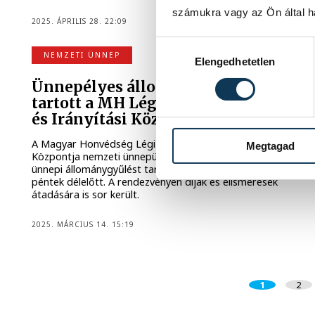
számukra vagy az Ön által ha
2025. ÁPRILIS 28. 22:09
Hozzájárulás kiválasztása
NEMZETI ÜNNEP
Elengedhetetlen
Ünnepélyes állománygyűlést
tartott a MH Légi Műveleti Vezetési
és Irányítási Központja
A Magyar Honvédség Légi Műveleti Vezetési és Irányítási
Megtagad
Központja nemzeti ünnepünk, március 15-e alkalmából
ünnepi állománygyűlést tartott az Agóra dísztermében
péntek délelőtt. A rendezvényen díjak és elismerések
átadására is sor került.
2025. MÁRCIUS 14. 15:19
1
2