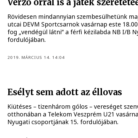
Vérző orral is a játék szereteté
Rövidesen mindannyian szembesülhetünk majd 
utcai DEVM Sportcsarnok vasárnap este 18.00 
fog „vendégül látni” a férfi kézilabda NB I/B 
fordulójában.
2019. MÁRCIUS 14. 14:04
Esélyt sem adott az éllovas
Kiütéses – tizenhárom gólos – vereséget szenv
otthonában a Telekom Veszprém U21 vasárnap 
Nyugati csoportjának 15. fordulójában.