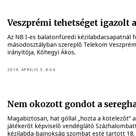
Veszprémi tehetséget igazolt 
Az NB I-es balatonfüredi kézilabdacsapatnál f
másodosztályban szereplő Telekom Veszprém 
irányítója, Kőhegyi Ákos.
2019. ÁPRILIS 5. 8:04
Nem okozott gondot a seregha
Magabiztosan, hat góllal „hozta a kötelezőt” a
játékerőt képviselő vendéglátó Százhalombatt
kézilabda-bajnokság szombat este tartott 18.