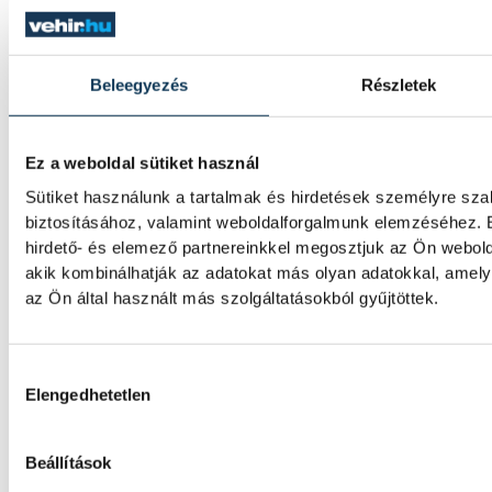
negyeddöntőjében.
Beleegyezés
Részletek
A bajnokesélyes otthonában 
sorozatát a VSC Veszprém
Ez a weboldal sütiket használ
A VSC Veszprém férfi labdarúgócsapata s
Sütiket használunk a tartalmak és hirdetések személyre sz
erőfelmérő előtt áll: Gunther Zsolt együtte
biztosításához, valamint weboldalforgalmunk elemzéséhez. 
csoportjának második fordulójában a bajno
hirdető- és elemező partnereinkkel megosztjuk az Ön webold
Bányász FC vendége lesz.
akik kombinálhatják az adatokat más olyan adatokkal, ame
az Ön által használt más szolgáltatásokból gyűjtöttek.
Nielsen bravúrokkal, Imre ké
mutatkozott be Veszprém-
Hozzájárulás kiválasztása
Elengedhetetlen
A bajnoki és Magyar Kupa-címvédő One Ves
győzelmet aratott az ETO University HT v
Beállítások
ezzel sikerrel kezdte a nyári felkészülési m