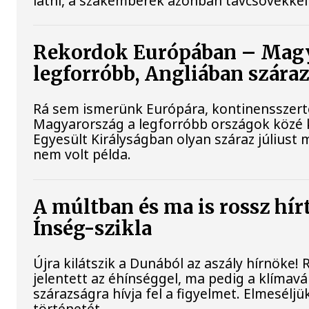
látni, a szakemberek azonban távcsövekkel 
Rekordok Európában – Magy
legforróbb, Angliában szára
Rá sem ismerünk Európára, kontinensszert
Magyarország a legforróbb országok közé 
Egyesült Királyságban olyan száraz júliust 
nem volt példa.
A múltban és ma is rossz hír
Ínség-szikla
Újra kilátszik a Dunából az aszály hírnöke
jelentett az éhínséggel, ma pedig a klímav
szárazságra hívja fel a figyelmet. Elmesélj
történetét.