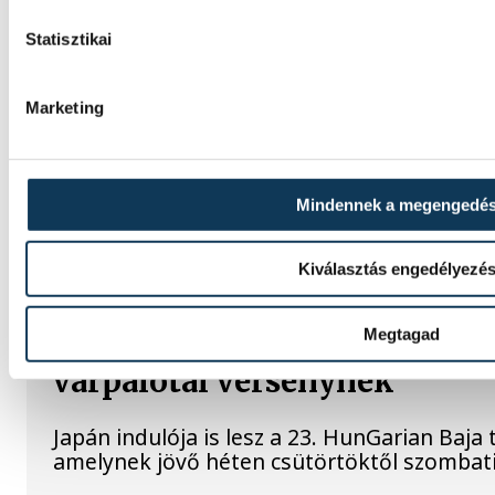
Pascual együttese nagy tempót diktált, és 
kézben tartotta az eseményeket.
Statisztikai
Marketing
Női kézilabda ifjúsági vb: a
kikapott Dániától a negyed
Mindennek a megengedé
A magyar női ifjúsági kézilabda-válogatott 
a romániai korosztályos világbajnokság cs
Pitesti-ben.
Kiválasztás engedélyezé
Megtagad
HunGarian Baja: japán indulój
várpalotai versenynek
Japán indulója is lesz a 23. HunGarian Baja
amelynek jövő héten csütörtöktől szombati