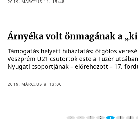
2019. MÁRCIUS 11. 15:48
Árnyéka volt önmagának a „k
Támogatás helyett hibáztatás: ötgólos veres
Veszprém U21 csütörtök este a Tüzér utcában, 
Nyugati csoportjának – előrehozott – 17. fordu
2019. MÁRCIUS 8. 13:00
1
2
3
4
5