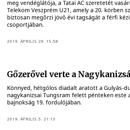
meg vendéglátója, a Tatai AC szeretetét vasá
Telekom Veszprém U21, amely a 20. körben sz
biztosan megőrzi jövő évi tagságát a férfi kéz
csoportjában.
2019. ÁPRILIS 29. 15:58
Gőzerővel verte a Nagykanizs
Könnyed, hétgólos diadalt aratott a Gulyás-d
nagykanizsai Tungsram felett pénteken este 
bajnokság 19. fordulójában.
2019. ÁPRILIS 5. 21:13