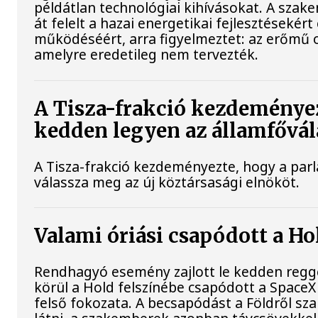
példátlan technológiai kihívásokat. A szak
át felelt a hazai energetikai fejlesztésekért
működéséért, arra figyelmeztet: az erőmű 
amelyre eredetileg nem tervezték.
A Tisza-frakció kezdeményez
kedden legyen az államfővál
A Tisza-frakció kezdeményezte, hogy a par
válassza meg az új köztársasági elnököt.
Valami óriási csapódott a H
Rendhagyó esemény zajlott le kedden regge
körül a Hold felszínébe csapódott a SpaceX
felső fokozata. A becsapódást a Földről s