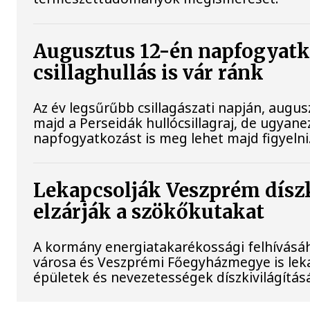
Augusztus 12-én napfogyatk
csillaghullás is vár ránk
Az év legsűrűbb csillagászati napján, augusz
majd a Perseidák hullócsillagraj, de ugyan
napfogyatkozást is meg lehet majd figyelni
Lekapcsolják Veszprém díszk
elzárják a szökőkutakat
A kormány energiatakarékossági felhívásá
városa és Veszprémi Főegyházmegye is lek
épületek és nevezetességek díszkivilágításá