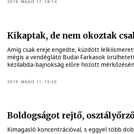
2019. MÁJUS 17. 18:14
Kikaptak, de nem okoztak csa
Amíg csak ereje engedte, küzdött lelkiismerett
mégis a vendéglátó Budai Farkasok örülhete
kézilabda-bajnokság előre hozott mérkőzésén
2019. MÁJUS 11. 15:30
Boldogságot rejtő, osztályőrző
Kimagasló koncentrációval, s eggyel több dobo