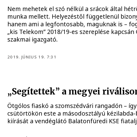
Nem mehetek el szó nélkül a srácok által hétr
munka mellett. Helyezéstől függetlenül bizon
hanem ami a legfontosabb, maguknak is – fo
„kis Telekom” 2018/19-es szereplése kapcsán 
szakmai igazgató.
2019. JÚNIUS 19. 7:31
„Segítettek” a megyei riváliso
Ötgólos fiaskó a szomszédvári rangadón – így
csütörtökön este a másodosztályú kézilabda
kiírását a vendéglátó Balatonfüredi KSE fiata