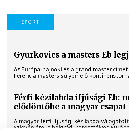
SPORT
Gyurkovics a masters Eb leg
Az Európa-bajnoki és a grand master címet 
Ferenc a masters súlyemelő kontinenstorn
Férfi kézilabda ifjúsági Eb: 
elődöntőbe a magyar csapat
A magyar férfi ifjúsági kézilabda-válogatot
Szlovéniától a belgrádi korosztályos Európ