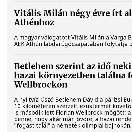
Vitális Milán négy évre írt a
Athénhoz
A magyar válogatott Vitális Milán a Varga B
AEK Athén labdarúgócsapatában folytatja p
Betlehem szerint az idő neki
hazai környezetben találna 
Wellbrockon
A nyíltvízi úszó Betlehem Dávid a párizsi 
10 kilométeren szerzett ezüstérmét követő
is második lett Florian Wellbrock mögött; a
benne, hogy akár már jövőre, a hazai rend
"fogást talál" a németek olimpiai bajnokán.