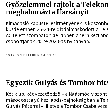
Győzelemmel rajtolt a Telekom
megbabonázta Harsányit
Kimagasló kapusteljesítményének is köszönhet
küzdelemben 26-24-re diadalmaskodott a Tel
AC felett szombaton délidőben a férfi kézilab
csoportjának 2019/2020-as nyitányán.
2019. SZEPTEMBER 14. 13:03
Egyezik Gulyás és Tombor hit
Két klub, két vezetőedző – a látásmód viszont
másodosztályú kézilabda-bajnokságban a Te
Gulyás Péterrel –, illetve a Tombor Csaba vez