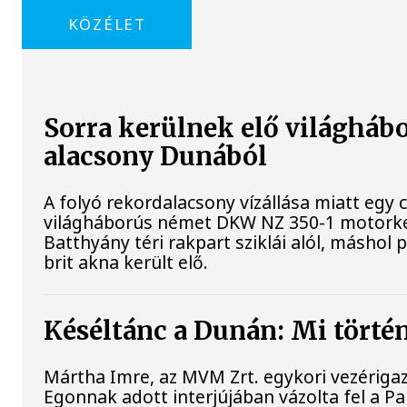
KÖZÉLET
Sorra kerülnek elő világhábo
alacsony Dunából
A folyó rekordalacsony vízállása miatt egy 
világháborús német DKW NZ 350-1 motorke
Batthyány téri rakpart sziklái alól, máshol 
brit akna került elő.
Késéltánc a Dunán: Mi történ
Mártha Imre, az MVM Zrt. egykori vezériga
Egonnak adott interjújában vázolta fel a P