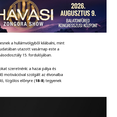
esnek a hullámvölgyből kilábalni, mint
 tudatában utazott vasárnap este a
ásodosztály 15. fordulójában.
at szeretnénk: a hazai pálya és
dő motivációval szolgált az élvonalba
ó, tízgólos előnyre (
18-8
) tegyenek