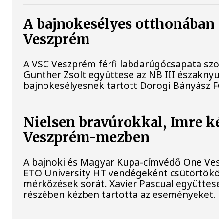
A bajnokesélyes otthonában f
Veszprém
A VSC Veszprém férfi labdarúgócsapata szo
Gunther Zsolt együttese az NB III északny
bajnokesélyesnek tartott Dorogi Bányász F
Nielsen bravúrokkal, Imre k
Veszprém-mezben
A bajnoki és Magyar Kupa-címvédő One Ves
ETO University HT vendégeként csütörtökön, 
mérkőzések sorát. Xavier Pascual együttese
részében kézben tartotta az eseményeket.