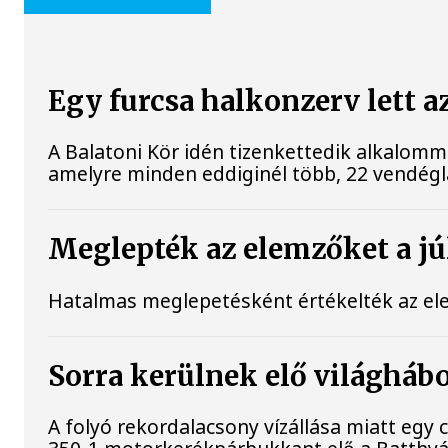
Egy furcsa halkonzerv lett a
A Balatoni Kör idén tizenkettedik alkalomm
amelyre minden eddiginél több, 22 vendéglát
Meglepték az elemzőket a júl
Hatalmas meglepetésként értékelték az elemz
Sorra kerülnek elő világhábo
A folyó rekordalacsony vízállása miatt eg