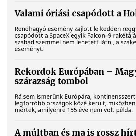
Valami óriási csapódott a H
Rendhagyó esemény zajlott le kedden reggel
csapódott a SpaceX egyik Falcon–9 rakétájá
szabad szemmel nem lehetett látni, a szak
eseményt.
Rekordok Európában – Magya
szárazság tombol
Rá sem ismerünk Európára, kontinensszert
legforróbb országok közé került, miközben 
mértek, amilyenre 155 éve nem volt példa.
A múltban és ma is rossz hír