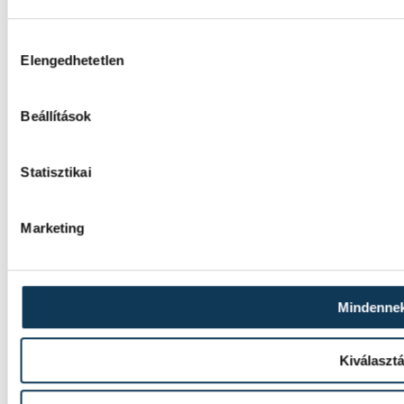
Hozzájárulás kiválasztása
Elengedhetetlen
Beállítások
Statisztikai
Marketing
Mindenne
Kiválaszt