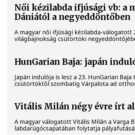
Női kézilabda ifjúsági vb: a
Dániától a negyeddöntőben
A magyar női ifjúsági kézilabda-válogatott 
világbajnokság csütörtöki negyeddöntőjébe
HunGarian Baja: japán induló
Japán indulója is lesz a 23. HunGarian Baj
csütörtöktől szombatig Várpalota ad ottho
Vitális Milán négy évre írt 
A magyar válogatott Vitális Milán a Varga 
labdarúgócsapatában folytatja pályafutásá