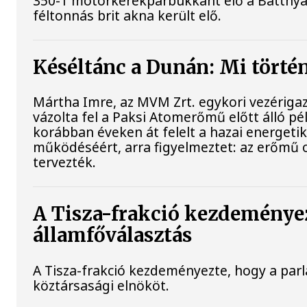
350-1 motorkerékpárbukkant elő a Batthyány
féltonnás brit akna került elő.
Késéltánc a Dunán: Mi történ
Mártha Imre, az MVM Zrt. egykori vezériga
vázolta fel a Paksi Atomerőmű előtt álló pé
korábban éveken át felelt a hazai energetik
működéséért, arra figyelmeztet: az erőmű 
tervezték.
A Tisza-frakció kezdeményez
államfőválasztás
A Tisza-frakció kezdeményezte, hogy a par
köztársasági elnököt.