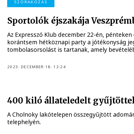
SZÓRAKOZÁS
Sportolók éjszakája Veszprém
Az Expresszó Klub december 22-én, pénteken e
korántsem hétköznapi party a jótékonyság jeg
tombolasorsolást is tartanak, amely bevételé
2023. DECEMBER 18. 12:24
400 kiló állateledelt gyűjtött
A Cholnoky lakótelepen összegyűjtött adomán
telephelyén.