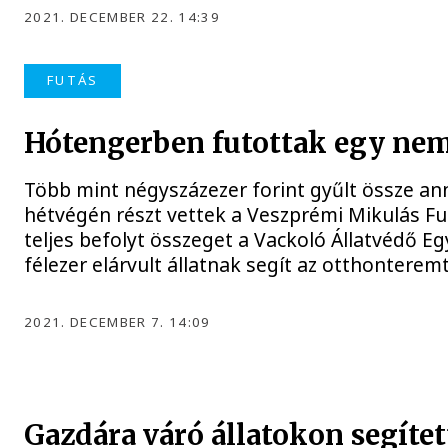
2021. DECEMBER 22. 14:39
FUTÁS
Hótengerben futottak egy nem
Több mint négyszázezer forint gyűlt össze an
hétvégén részt vettek a Veszprémi Mikulás Fu
teljes befolyt összeget a Vackoló Állatvédő E
félezer elárvult állatnak segít az otthonterem
2021. DECEMBER 7. 14:09
Gazdára váró állatokon segítet