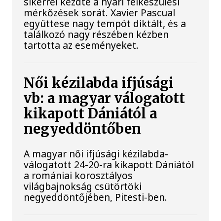
sikerrel kezdte a nyári felkészülési
mérkőzések sorát. Xavier Pascual
együttese nagy tempót diktált, és a
találkozó nagy részében kézben
tartotta az eseményeket.
Női kézilabda ifjúsági
vb: a magyar válogatott
kikapott Dániától a
negyeddöntőben
A magyar női ifjúsági kézilabda-
válogatott 24-20-ra kikapott Dániától
a romániai korosztályos
világbajnokság csütörtöki
negyeddöntőjében, Pitesti-ben.