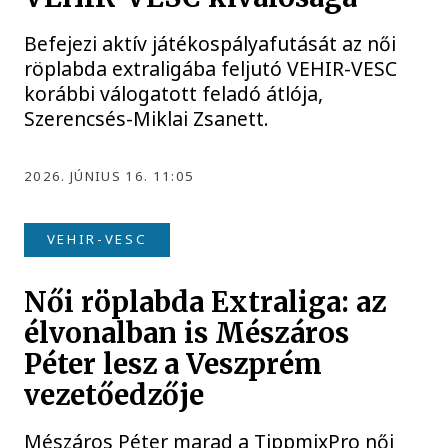
Befejezi aktív játékospályafutását az női
röplabda extraligába feljutó VEHIR-VESC
korábbi válogatott feladó átlója,
Szerencsés-Miklai Zsanett.
2026. JÚNIUS 16. 11:05
VEHIR-VESC
Női röplabda Extraliga: az
élvonalban is Mészáros
Péter lesz a Veszprém
vezetőedzője
Mészáros Péter marad a TippmixPro női