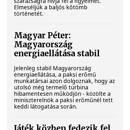
szárazságra hívja fel a figyelmet.
Elmeséljük a baljós kőtömb
történetét.
Magyar Péter:
Magyarország
energiaellátása stabil
Jelenleg stabil Magyarország
energiaellátása, a paksi erőmű
munkatársai azon dolgoznak, hogy az
utolsó még termelő turbina
hibamentesen működjön - közölte a
miniszterelnök a paksi erőműnél tett
keddi látogatása során.
Játék közben fedezik fel