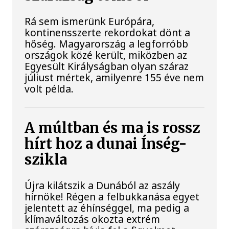
Rá sem ismerünk Európára,
kontinensszerte rekordokat dönt a
hőség. Magyarország a legforróbb
országok közé került, miközben az
Egyesült Királyságban olyan száraz
júliust mértek, amilyenre 155 éve nem
volt példa.
A múltban és ma is rossz
hírt hoz a dunai Ínség-
szikla
Újra kilátszik a Dunából az aszály
hírnöke! Régen a felbukkanása egyet
jelentett az éhínséggel, ma pedig a
klímaváltozás okozta extrém