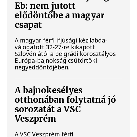
Eb: nem jutott
elődöntőbe a magyar
csapat
A magyar férfi ifjúsági kézilabda-
válogatott 32-27-re kikapott
Szlovéniától a belgrádi korosztályos
Európa-bajnokság csütörtöki
negyeddöntőjében.
A bajnokesélyes
otthonában folytatná jó
sorozatát a VSC
Veszprém
A VSC Veszprém férfi