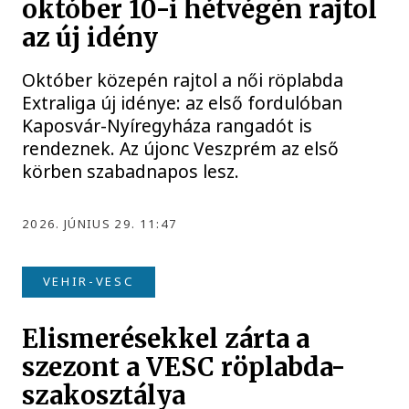
október 10-i hétvégén rajtol
az új idény
Október közepén rajtol a női röplabda
Extraliga új idénye: az első fordulóban
Kaposvár-Nyíregyháza rangadót is
rendeznek. Az újonc Veszprém az első
körben szabadnapos lesz.
2026. JÚNIUS 29. 11:47
VEHIR-VESC
Elismerésekkel zárta a
szezont a VESC röplabda-
szakosztálya