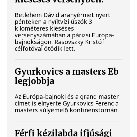
Betlehem Dávid aranyérmet nyert
pénteken a nyíltvízi úszók 3
kilométeres kieséses
versenyszámában a párizsi Európa-
bajnokságon. Rasovszky Kristóf
célfotóval ötödik lett.
Gyurkovics a masters Eb
legjobbja
Az Európa-bajnoki és a grand master
címet is elnyerte Gyurkovics Ferenc a
masters súlyemelő kontinenstornán.
Férfi kézilabda ifjúsági