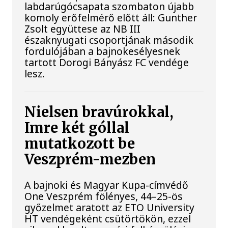
labdarúgócsapata szombaton újabb
komoly erőfelmérő előtt áll: Gunther
Zsolt együttese az NB III
északnyugati csoportjának második
fordulójában a bajnokesélyesnek
tartott Dorogi Bányász FC vendége
lesz.
Nielsen bravúrokkal,
Imre két góllal
mutatkozott be
Veszprém-mezben
A bajnoki és Magyar Kupa-címvédő
One Veszprém fölényes, 44–25-ös
győzelmet aratott az ETO University
HT vendégeként csütörtökön, ezzel