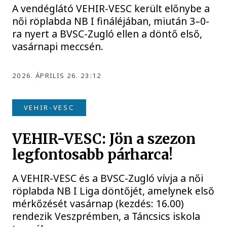
A vendéglátó VEHIR-VESC került előnybe a
női röplabda NB I fináléjában, miután 3–0-
ra nyert a BVSC-Zugló ellen a döntő első,
vasárnapi meccsén.
2026. ÁPRILIS 26. 23:12
VEHIR-VESC
VEHIR-VESC: Jön a szezon
legfontosabb párharca!
A VEHIR-VESC és a BVSC-Zugló vívja a női
röplabda NB I Liga döntőjét, amelynek első
mérkőzését vasárnap (kezdés: 16.00)
rendezik Veszprémben, a Táncsics iskola