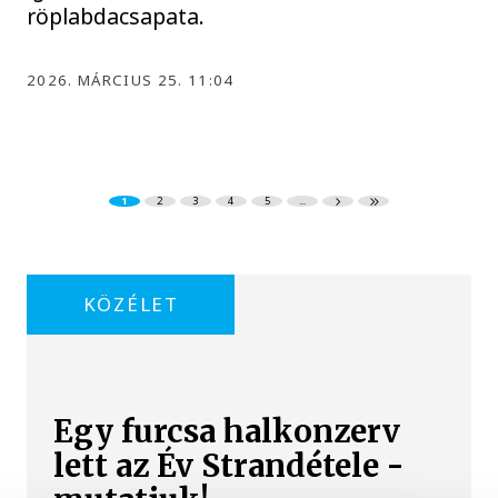
röplabdacsapata.
2026. MÁRCIUS 25. 11:04
1
2
3
4
5
...
KÖZÉLET
Egy furcsa halkonzerv
lett az Év Strandétele -