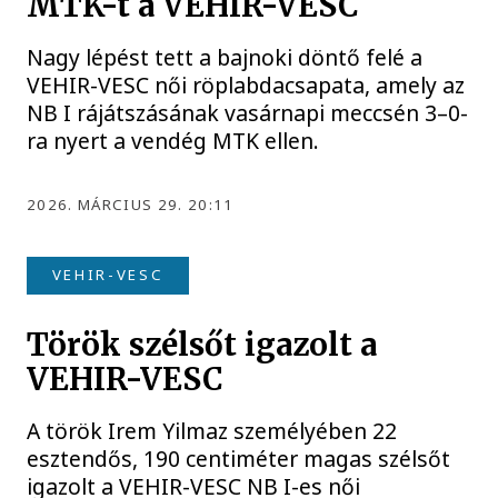
MTK-t a VEHIR-VESC
Nagy lépést tett a bajnoki döntő felé a
VEHIR-VESC női röplabdacsapata, amely az
NB I rájátszásának vasárnapi meccsén 3–0-
ra nyert a vendég MTK ellen.
2026. MÁRCIUS 29. 20:11
VEHIR-VESC
Török szélsőt igazolt a
VEHIR-VESC
A török Irem Yilmaz személyében 22
esztendős, 190 centiméter magas szélsőt
igazolt a VEHIR-VESC NB I-es női