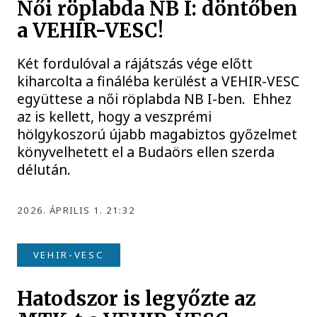
Női röplabda NB I: döntőben
a VEHIR-VESC!
Két fordulóval a rájátszás vége előtt
kiharcolta a fináléba kerülést a VEHIR-VESC
együttese a női röplabda NB I-ben. Ehhez
az is kellett, hogy a veszprémi
hölgykoszorú újabb magabiztos győzelmet
könyvelhetett el a Budaörs ellen szerda
délután.
2026. ÁPRILIS 1. 21:32
VEHIR-VESC
Hatodszor is legyőzte az