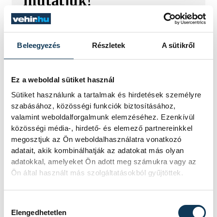
mutatjuk!
A Balatoni Kör idén tizenkettedik
alkalommal hirdette meg az év
strandétele versenyt, amelyre minden
Beleegyezés
Részletek
A sütikről
eddiginél több, 22 vendéglátóhely 44
étellel indult. Egy fonyódi hely nyert...
Ez a weboldal sütiket használ
Sütiket használunk a tartalmak és hirdetések személyre
Meglepték az elemzőket
szabásához, közösségi funkciók biztosításához,
a júliusi inflációs adatok
valamint weboldalforgalmunk elemzéséhez. Ezenkívül
közösségi média-, hirdető- és elemező partnereinkkel
megosztjuk az Ön weboldalhasználatra vonatkozó
Hatalmas meglepetésként értékelték
adatait, akik kombinálhatják az adatokat más olyan
az elemzők a júliusi, 1,2 százalékos
adatokkal, amelyeket Ön adott meg számukra vagy az
inflációs adatot.
Ön által használt más szolgáltatásokból gyűjtöttek.
Sorra kerülnek elő
Hozzájárulás kiválasztása
Elengedhetetlen