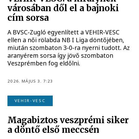
városában dől el a bajnoki
cím sorsa
A BVSC-Zugló egyenlített a VEHIR-VESC
ellen a női rölabda NB I Liga döntőjében,
miután szombaton 3-0-ra nyerni tudott. Az
aranyérem sorsa így jövő szombaton
Veszprémben fog eldőlni.
2026. MÁJUS 3. 7:23
VEHIR-VESC
Magabiztos veszprémi siker
a döntő első meccsén