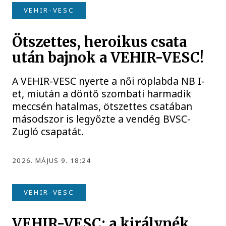
VEHIR-VESC
Ötszettes, heroikus csata
után bajnok a VEHIR-VESC!
A VEHIR-VESC nyerte a női röplabda NB I-
et, miután a döntő szombati harmadik
meccsén hatalmas, ötszettes csatában
másodszor is legyőzte a vendég BVSC-
Zugló csapatát.
2026. MÁJUS 9. 18:24
VEHIR-VESC
VEHIR-VESC: a királynék