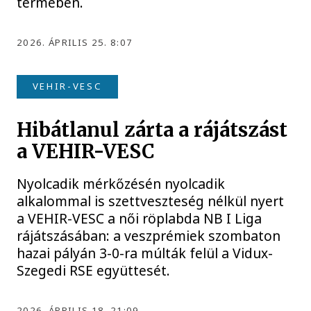
termében.
2026. ÁPRILIS 25. 8:07
VEHIR-VESC
Hibátlanul zárta a rájátszást
a VEHIR-VESC
Nyolcadik mérkőzésén nyolcadik
alkalommal is szettveszteség nélkül nyert
a VEHIR-VESC a női röplabda NB I Liga
rájátszásában: a veszprémiek szombaton
hazai pályán 3-0-ra múlták felül a Vidux-
Szegedi RSE együttesét.
2026. ÁPRILIS 18. 21:09