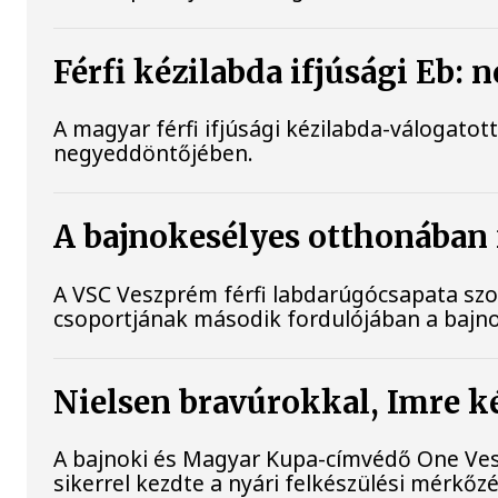
Férfi kézilabda ifjúsági Eb:
A magyar férfi ifjúsági kézilabda-válogatot
negyeddöntőjében.
A bajnokesélyes otthonában 
A VSC Veszprém férfi labdarúgócsapata szo
csoportjának második fordulójában a bajno
Nielsen bravúrokkal, Imre 
A bajnoki és Magyar Kupa-címvédő One Ves
sikerrel kezdte a nyári felkészülési mérkőz