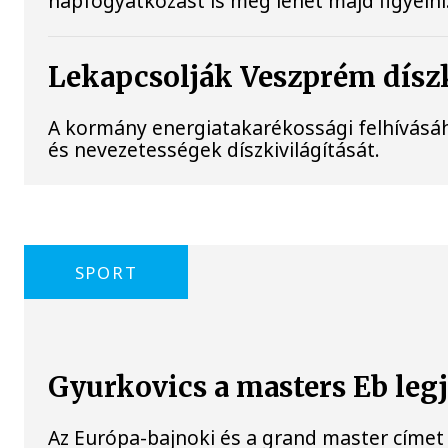
napfogyatkozást is meg lehet majd figyelni
Lekapcsolják Veszprém díszk
A kormány energiatakarékossági felhívásá
és nevezetességek díszkivilágítását.
SPORT
Gyurkovics a masters Eb leg
Az Európa-bajnoki és a grand master címet