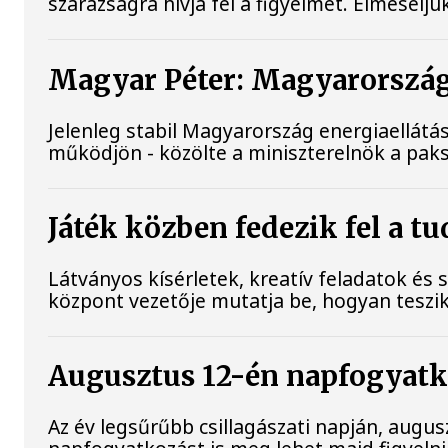
szárazságra hívja fel a figyelmet. Elmesélj
Magyar Péter: Magyarország 
Jelenleg stabil Magyarország energiaellát
működjön - közölte a miniszterelnök a paks
Játék közben fedezik fel a 
Látványos kísérletek, kreatív feladatok és
központ vezetője mutatja be, hogyan tesz
Augusztus 12-én napfogyatkoz
Az év legsűrűbb csillagászati napján, augus