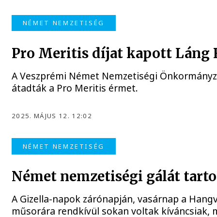
NÉMET NEMZETISÉG
Pro Meritis díjat kapott Láng
A Veszprémi Német Nemzetiségi Önkormányzat
átadták a Pro Meritis érmet.
2025. MÁJUS 12. 12:02
NÉMET NEMZETISÉG
Német nemzetiségi gálát tarto
A Gizella-napok zárónapján, vasárnap a Hang
műsorára rendkívül sokan voltak kíváncsiak, m