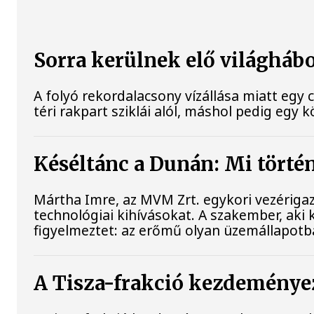
Sorra kerülnek elő világhábo
A folyó rekordalacsony vízállása miatt eg
téri rakpart sziklái alól, máshol pedig egy k
Késéltánc a Dunán: Mi történ
Mártha Imre, az MVM Zrt. egykori vezérigaz
technológiai kihívásokat. A szakember, aki 
figyelmeztet: az erőmű olyan üzemállapotb
A Tisza-frakció kezdeményez