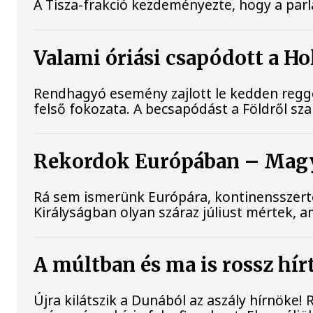
A Tisza-frakció kezdeményezte, hogy a par
Valami óriási csapódott a H
Rendhagyó esemény zajlott le kedden reggel
felső fokozata. A becsapódást a Földről s
Rekordok Európában – Magya
Rá sem ismerünk Európára, kontinensszerte
Királyságban olyan száraz júliust mértek, 
A múltban és ma is rossz hír
Újra kilátszik a Dunából az aszály hírnöke