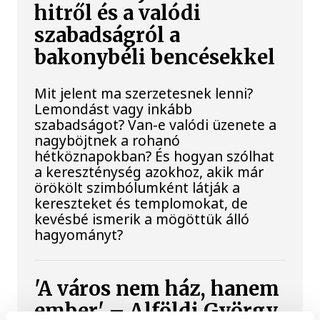
hitről és a valódi
szabadságról a
bakonybéli bencésekkel
Mit jelent ma szerzetesnek lenni?
Lemondást vagy inkább
szabadságot? Van-e valódi üzenete a
nagyböjtnek a rohanó
hétköznapokban? És hogyan szólhat
a kereszténység azokhoz, akik már
örökölt szimbólumként látják a
kereszteket és templomokat, de
kevésbé ismerik a mögöttük álló
hagyományt?
'A város nem ház, hanem
ember' – Alföldi György