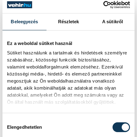
Veszprém belvárosáról
és a város jövőjéről
Beleegyezés
Részletek
A sütikről
Veszprém jó helyzetben van, de a
város jövőjét nem elsősorban új
épületekben és
Ez a weboldal sütiket használ
látványberuházásokban kell keresni.
Sütiket használunk a tartalmak és hirdetések személyre
Dr. Alföldi György építész, urbanista
szabásához, közösségi funkciók biztosításához,
szerint fontosabb kérdés, hogyan
valamint weboldalforgalmunk elemzéséhez. Ezenkívül
használja a város azt, amije már
közösségi média-, hirdető- és elemező partnereinkkel
megvan, hogyan vonja be a
megosztjuk az Ön weboldalhasználatra vonatkozó
veszprémieket a döntésekbe, és
adatait, akik kombinálhatják az adatokat más olyan
képes-e olyan belvárost kialakítani,
adatokkal, amelyeket Ön adott meg számukra vagy az
ahol az emberek nemcsak
Ön által használt más szolgáltatásokból gyűjtöttek.
áthaladnak, hanem szívesen
maradnak is. A Magyar Urbanisztikai
Társaság elnöke a Pro Bono
Hozzájárulás kiválasztása
Veszprémért Egyesület rendezvényén
Elengedhetetlen
beszélt Veszprém adottságairól,