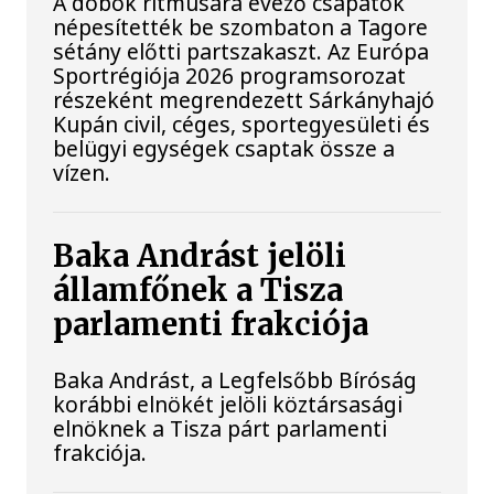
A dobok ritmusára evező csapatok
népesítették be szombaton a Tagore
sétány előtti partszakaszt. Az Európa
Sportrégiója 2026 programsorozat
részeként megrendezett Sárkányhajó
Kupán civil, céges, sportegyesületi és
belügyi egységek csaptak össze a
vízen.
Baka Andrást jelöli
államfőnek a Tisza
parlamenti frakciója
Baka Andrást, a Legfelsőbb Bíróság
korábbi elnökét jelöli köztársasági
elnöknek a Tisza párt parlamenti
frakciója.