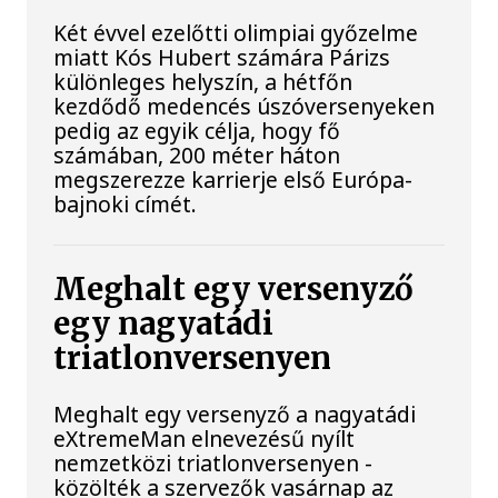
Két évvel ezelőtti olimpiai győzelme
miatt Kós Hubert számára Párizs
különleges helyszín, a hétfőn
kezdődő medencés úszóversenyeken
pedig az egyik célja, hogy fő
számában, 200 méter háton
megszerezze karrierje első Európa-
bajnoki címét.
Meghalt egy versenyző
egy nagyatádi
triatlonversenyen
Meghalt egy versenyző a nagyatádi
eXtremeMan elnevezésű nyílt
nemzetközi triatlonversenyen -
közölték a szervezők vasárnap az