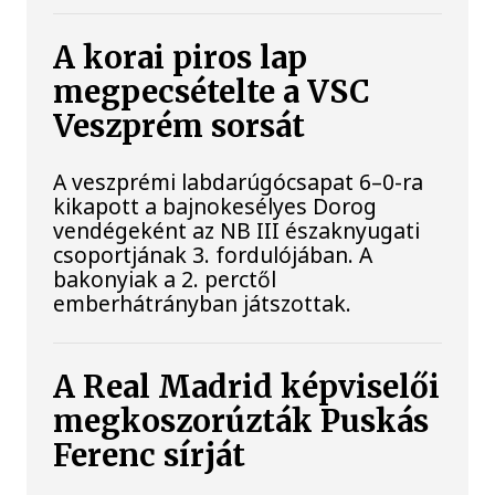
A korai piros lap
megpecsételte a VSC
Veszprém sorsát
A veszprémi labdarúgócsapat 6–0-ra
kikapott a bajnokesélyes Dorog
vendégeként az NB III északnyugati
csoportjának 3. fordulójában. A
bakonyiak a 2. perctől
emberhátrányban játszottak.
A Real Madrid képviselői
megkoszorúzták Puskás
Ferenc sírját