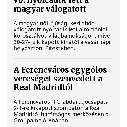
vb: nyolcadik lett a
magyar válogatott
A magyar női ifjúsági kézilabda-
válogatott nyolcadik lett a romániai
korosztályos világbajnokságon, mivel
30-27-re kikapott Kínától a vasárnapi
helyosztón, Pitesti-ben.
A Ferencváros egygólos
vereséget szenvedett a
Real Madridtól
A Ferencvárosi TC labdarúgócsapata
2-1-re kikapott szombaton a Real
Madridtól barátságos mérkőzésen a
Groupama Arénában.