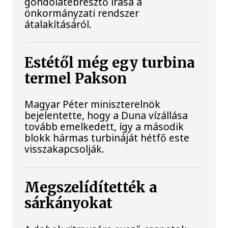
gondolatébresztő írása a
önkormányzati rendszer
átalakításáról.
Estétől még egy turbina
termel Pakson
Magyar Péter miniszterelnök
bejelentette, hogy a Duna vízállása
tovább emelkedett, így a második
blokk hármas turbináját hétfő este
visszakapcsolják.
Megszelídítették a
sárkányokat