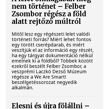
nem történet – Felber
Zsombor régész a föld
alatt rejtőző múltról
Mitől lesz egy régészeti lelet valódi
történeti forrás? Miért lehet fontos
egy törött cserépdarab, és miért
veszítjük el az információ egy részét,
ha egy tárgyat dokumentáció nélkül
emelnek ki a földből? Többek között
ezekről beszélt Felber Zsombor, a
veszprémi Laczkó Dezső Múzeum
régésze a We Are Smart!
beszélgetéssorozat negyedik
alkalmán.
Elesni és újra fölállni –