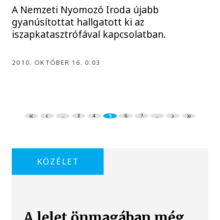
A Nemzeti Nyomozó Iroda újabb
gyanúsítottat hallgatott ki az
iszapkatasztrófával kapcsolatban.
2010. OKTÓBER 16. 0:03
...
3
4
5
6
7
...
KÖZÉLET
A lelet önmagában még