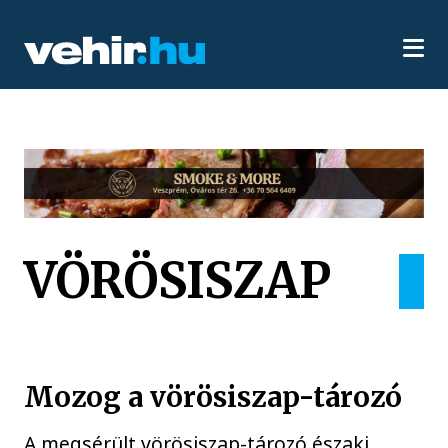
VÖRÖSISZAP
Mozog a vörösiszap-tározó
A megsérült vörösiszap-tározó északi