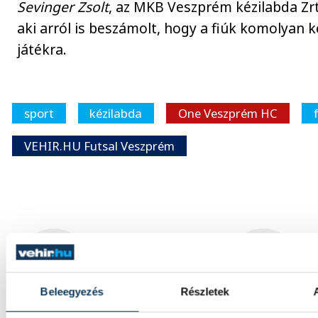
Sevinger Zsolt
, az MKB Veszprém kézilabda Zrt
aki arról is beszámolt, hogy a fiúk komolyan 
játékra.
sport
kézilabda
One Veszprém HC
VEHIR.HU Futsal Veszprém
SZERZŐ
vehirsport.hu
Beleegyezés
Részletek