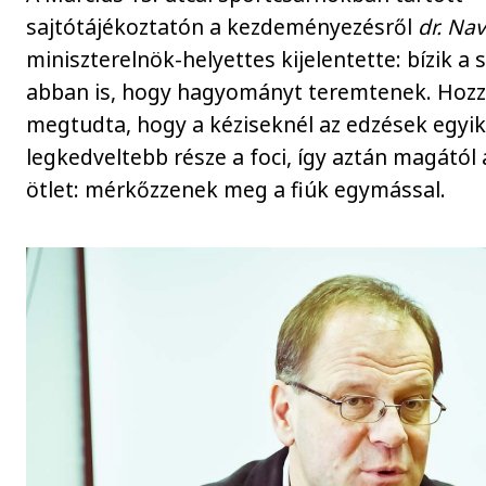
sajtótájékoztatón a kezdeményezésről
dr.
Nav
miniszterelnök-helyettes kijelentette: bízik a 
abban is, hogy hagyományt teremtenek. Hozzát
megtudta, hogy a kéziseknél az edzések egyi
legkedveltebb része a foci, így aztán magától
ötlet: mérkőzzenek meg a fiúk egymással.