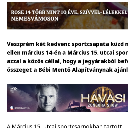
Veszprém két kedvenc sportcsapata küzd
ellen március 14-én a Március 15. utcai sp
azzal a közös céllal, hogy a jegyárakból bef
összeget a Bébi Mentő Alapítványnak ajánlj
A Március 15. utcai sportcsarnokban tartott