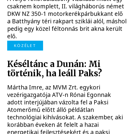
csaknem komplett, II. világháborús német
DKW NZ 350-1 motorkerékpárbukkant elő
a Batthyány téri rakpart sziklái alól, máshol
pedig egy közel féltonnás brit akna került
elő.
KÖZÉLET
Késéltánc a Dunán: Mi
történik, ha leáll Paks?
Mártha Imre, az MVM Zrt. egykori
vezérigazgatója ATV-n Rónai Egonnak
adott interjújában vázolta fel a Paksi
Atomerőmű előtt álló példátlan
technológiai kihívásokat. A szakember, aki
korábban éveken át felelt a hazai
energetikai fejlesztésekért és a paksi