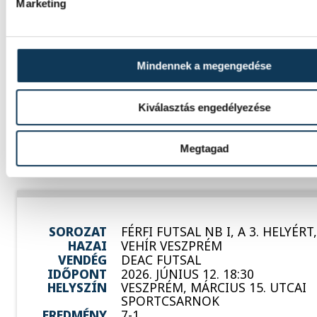
Marketing
SOROZAT
FÉRFI FUTSAL NB I, A 3. HELYÉRT
HAZAI
DEAC
Mindennek a megengedése
VENDÉG
VEHÍR VESZPRÉM
IDŐPONT
2026. JÚNIUS 8. 18:00
HELYSZÍN
DESOK CSARNOK - DEBRECENI E
Kiválasztás engedélyezése
SPORTARÉNA
EREDMÉNY
1-3
Megtagad
SOROZAT
FÉRFI FUTSAL NB I, A 3. HELYÉRT
HAZAI
VEHÍR VESZPRÉM
VENDÉG
DEAC FUTSAL
IDŐPONT
2026. JÚNIUS 12. 18:30
HELYSZÍN
VESZPRÉM, MÁRCIUS 15. UTCAI
SPORTCSARNOK
EREDMÉNY
7-1