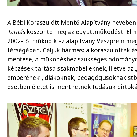
A Bébi Koraszülött Mentő Alapítvány nevébe
Tamás
köszönte meg az együttműködést. Elm
2002-től működik az alapítvány Veszprém meg
térségében. Céljuk hármas: a koraszülöttek és
mentése, a működéshez szükséges adományo
képzések tartása szakmabelieknek, illetve az 
emberének”, diákoknak, pedagógusoknak stb.
esetben életet is menthetnek tudásuk birtok