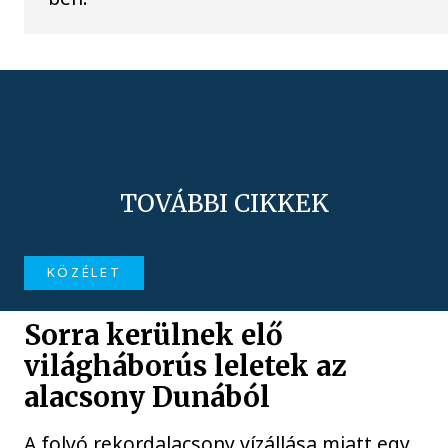
TOVÁBBI CIKKEK
KÖZÉLET
Sorra kerülnek elő
világháborús leletek az
alacsony Dunából
A folyó rekordalacsony vízállása miatt egy