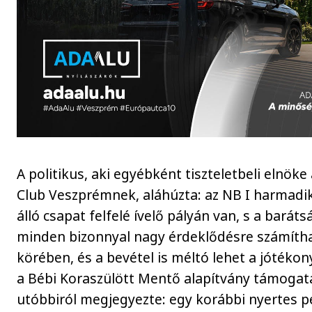
A politikus, aki egyébként tiszteletbeli elnöke 
Club Veszprémnek, aláhúzta: az NB I harmadi
álló csapat felfelé ívelő pályán van, s a barát
minden bizonnyal nagy érdeklődésre számítha
körében, és a bevétel is méltó lehet a jótékon
a Bébi Koraszülött Mentő alapítvány támogat
utóbbiról megjegyezte: egy korábbi nyertes 