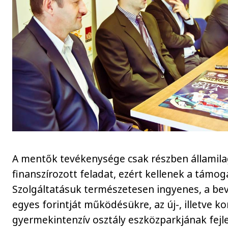
A mentők tevékenysége csak részben államil
finanszírozott feladat, ezért kellenek a támog
Szolgáltatásuk természetesen ingyenes, a be
egyes forintját működésükre, az új-, illetve ko
gyermekintenzív osztály eszközparkjának fejl