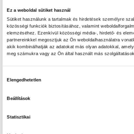
Ez a weboldal sütiket használ
Események
Sütiket használunk a tartalmak és hirdetések személyre sz
közösségi funkciók biztosításához, valamint weboldalforgal
elemzéséhez. Ezenkívül közösségi média-, hirdető- és ele
partnereinkkel megosztjuk az Ön weboldalhasználatra vonatk
KORÁBBI ESEMÉNY
akik kombinálhatják az adatokat más olyan adatokkal, amely
meg számukra vagy az Ön által használt más szolgáltatásokb
Hozzájárulás kiválasztása
SOROZAT
FÉRFI FUTSAL NB I, A 3. HELYÉRT
Elengedhetetlen
HAZAI
VEHÍR VESZPRÉM
VENDÉG
DEAC FUTSAL
IDŐPONT
2026. JÚNIUS 5. 18:30
Beállítások
HELYSZÍN
VESZPRÉM, MÁRCIUS 15. UTCAI
SPORTCSARNOK
EREDMÉNY
5-6
Statisztikai