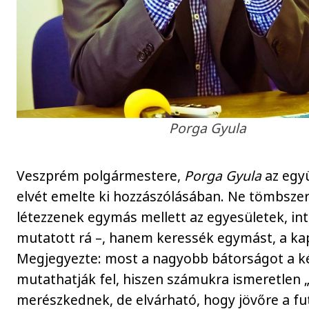
Porga Gyula
Veszprém polgármestere,
Porga Gyula
az egy
elvét emelte ki hozzászólásában. Ne tömbsze
létezzenek egymás mellett az egyesületek, i
mutatott rá –, hanem keressék egymást, a ka
Megjegyezte: most a nagyobb bátorságot a k
mutathatják fel, hiszen számukra ismeretlen 
merészkednek, de elvárható, hogy jövőre a fu