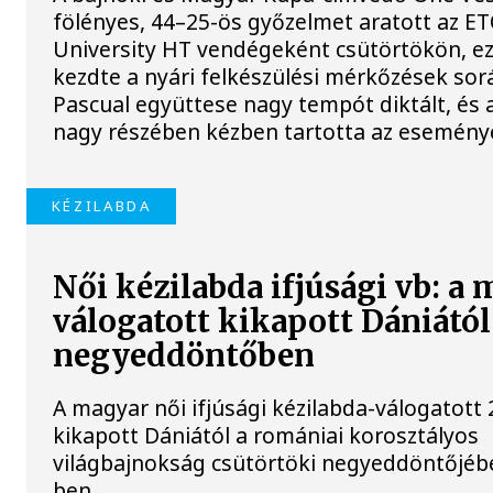
fölényes, 44–25-ös győzelmet aratott az E
University HT vendégeként csütörtökön, ezz
kezdte a nyári felkészülési mérkőzések sorá
Pascual együttese nagy tempót diktált, és 
nagy részében kézben tartotta az esemény
KÉZILABDA
Női kézilabda ifjúsági vb: a
válogatott kikapott Dániától
negyeddöntőben
A magyar női ifjúsági kézilabda-válogatott 
kikapott Dániától a romániai korosztályos
világbajnokság csütörtöki negyeddöntőjébe
ben.