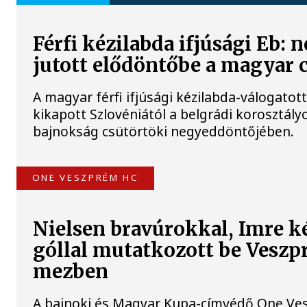
Férfi kézilabda ifjúsági Eb: 
jutott elődöntőbe a magyar 
A magyar férfi ifjúsági kézilabda-válogatot
kikapott Szlovéniától a belgrádi korosztály
bajnokság csütörtöki negyeddöntőjében.
ONE VESZPRÉM HC
Nielsen bravúrokkal, Imre k
góllal mutatkozott be Vesz
mezben
A bajnoki és Magyar Kupa-címvédő One Ve