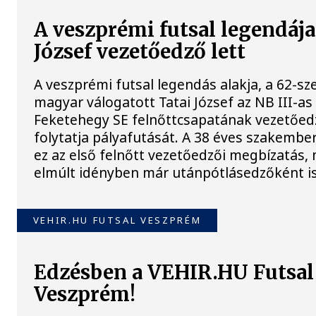
A veszprémi futsal legendája
József vezetőedző lett
A veszprémi futsal legendás alakja, a 62-sz
magyar válogatott Tatai József az NB III-as
Feketehegy SE felnőttcsapatának vezetőed
folytatja pályafutását. A 38 éves szakembe
ez az első felnőtt vezetőedzői megbízatás,
elmúlt idényben már utánpótlásedzőként is
VEHIR.HU FUTSAL VESZPRÉM
Edzésben a VEHIR.HU Futsal
Veszprém!