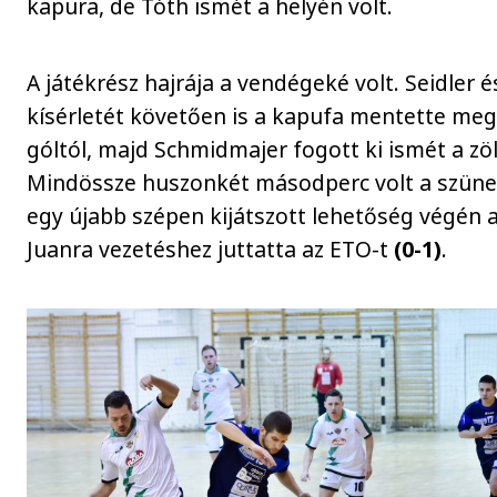
kapura, de Tóth ismét a helyén volt.
A játékrész hajrája a vendégeké volt. Seidler 
kísérletét követően is a kapufa mentette meg
góltól, majd Schmidmajer fogott ki ismét a zö
Mindössze huszonkét másodperc volt a szüne
egy újabb szépen kijátszott lehetőség végén a
Juanra vezetéshez juttatta az ETO-t
(0-1)
.