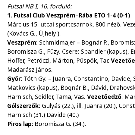
Futsal NB I, 16. forduló:
1. Futsal Club Veszprém–Rába ETO 1-4 (0-1)
Március 15. utcai sportcsarnok, 800 néző. Veze
(Kovács G., Újhelyi).
Veszprém
: Schmidmajer – Bognár P., Boromisz
Boromisza G., Füzy. Csere: Spandler (kapus), E
Hoffer, Petróczi, Márton, Püspök, Tar.
Vezetőe
Madarász János.
Győr
: Tóth Gy. – Juanra, Constantino, Davide, 
Matkovics (kapus), Bognár B., Dávid, Drahovs
Harnisch, Seidler, Tama, Vas.
Vezetőedző
: Ma
Gólszerzők
: Gulyás (22.), ill. Juanra (20.), Cons
Harnisch (31.) Davide (40.)
Piros lap:
Boromisza G. (34.).