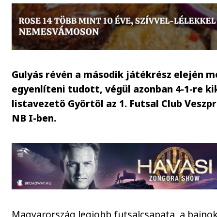
Gulyás révén a második játékrész elején m
egyenlíteni tudott, végül azonban 4-1-re k
listavezető Győrtől az 1. Futsal Club Vesz
NB I-ben.
Magyarország legjobb futsalcsapata, a bajnok