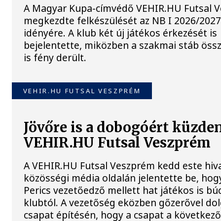
A Magyar Kupa-címvédő VEHIR.HU Futsal 
megkezdte felkészülését az NB I 2026/2027
idényére. A klub két új játékos érkezését is
bejelentette, miközben a szakmai stáb össz
is fény derült.
VEHIR.HU FUTSAL VESZPRÉM
Jövőre is a dobogóért küzden
VEHIR.HU Futsal Veszprém
A VEHIR.HU Futsal Veszprém kedd este hiv
közösségi média oldalán jelentette be, ho
Perics vezetőedző mellett hat játékos is bú
klubtól. A vezetőség eközben gőzerővel dol
csapat építésén, hogy a csapat a következ