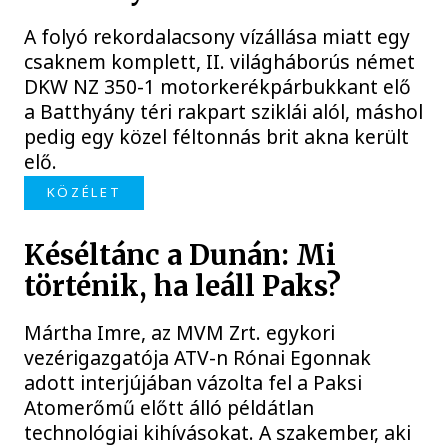
A folyó rekordalacsony vízállása miatt egy
csaknem komplett, II. világháborús német
DKW NZ 350-1 motorkerékpárbukkant elő
a Batthyány téri rakpart sziklái alól, máshol
pedig egy közel féltonnás brit akna került
elő.
KÖZÉLET
Késéltánc a Dunán: Mi
történik, ha leáll Paks?
Mártha Imre, az MVM Zrt. egykori
vezérigazgatója ATV-n Rónai Egonnak
adott interjújában vázolta fel a Paksi
Atomerőmű előtt álló példátlan
technológiai kihívásokat. A szakember, aki