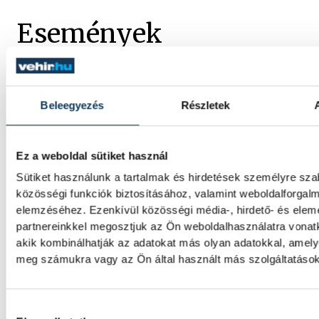
Események
KORÁBBI ESEMÉNY
Beleegyezés
Részletek
Ez a weboldal sütiket használ
SOROZAT
FÉRFI FUTSAL NB I, A 3. HELYÉRT
HAZAI
VEHÍR VESZPRÉM
Sütiket használunk a tartalmak és hirdetések személyre sz
VENDÉG
DEAC FUTSAL
közösségi funkciók biztosításához, valamint weboldalforgal
IDŐPONT
2026. JÚNIUS 5. 18:30
elemzéséhez. Ezenkívül közösségi média-, hirdető- és ele
HELYSZÍN
VESZPRÉM, MÁRCIUS 15. UTCAI
partnereinkkel megosztjuk az Ön weboldalhasználatra vonatk
SPORTCSARNOK
akik kombinálhatják az adatokat más olyan adatokkal, amely
EREDMÉNY
5-6
meg számukra vagy az Ön által használt más szolgáltatásokb
Hozzájárulás kiválasztása