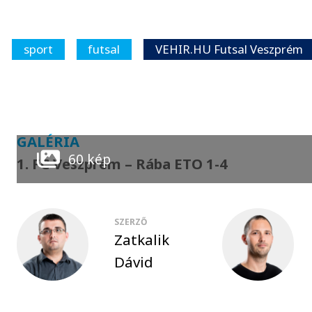
sport
futsal
VEHIR.HU Futsal Veszprém
GALÉRIA
60 kép
1. FC Veszprém – Rába ETO 1-4
SZERZŐ
Zatkalik
Dávid