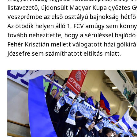
listavezető, újdonsült Magyar Kupa győztes G
Veszprémbe az első osztályú bajnokság hétfői
Az ötödik helyen álló 1. FCV amúgy sem könny
tovább nehezítette, hogy a sérüléssel bajlódó 
Fehér Krisztián mellett válogatott házi gólkirál
Józsefre sem számíthatott eltiltás miatt.