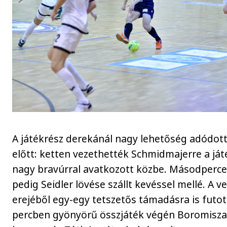
A játékrész derekánál nagy lehetőség adódot
előtt: ketten vezethették Schmidmajerre a játé
nagy bravúrral avatkozott közbe. Másodperc
pedig Seidler lövése szállt kevéssel mellé. A 
erejéből egy-egy tetszetős támadásra is futott
percben gyönyörű összjáték végén Boromisza 