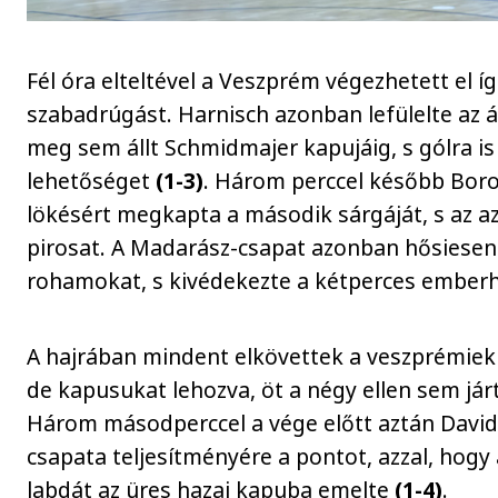
Fél óra elteltével a Veszprém végezhetett el í
szabadrúgást. Harnisch azonban lefülelte az á
meg sem állt Schmidmajer kapujáig, s gólra is 
lehetőséget
(1-3)
. Három perccel később Bor
lökésért megkapta a második sárgáját, s az az
pirosat. A Madarász-csapat azonban hősiesen á
rohamokat, s kivédekezte a kétperces emberh
A hajrában mindent elkövettek a veszprémiek 
de kapusukat lehozva, öt a négy ellen sem járt
Három másodperccel a vége előtt aztán Davide
csapata teljesítményére a pontot, azzal, hogy
labdát az üres hazai kapuba emelte
(1-4)
.