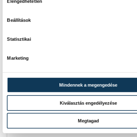
Elengedhetetlen
SOROZAT
FÉRFI FUTSAL NB I, A 3. HELYÉRT
HAZAI
DEAC
Beállítások
VENDÉG
VEHÍR VESZPRÉM
IDŐPONT
2026. JÚNIUS 8. 18:00
HELYSZÍN
DESOK CSARNOK - DEBRECENI E
Statisztikai
SPORTARÉNA
EREDMÉNY
1-3
Marketing
Mindennek a megengedése
SOROZAT
FÉRFI FUTSAL NB I, A 3. HELYÉRT
HAZAI
VEHÍR VESZPRÉM
Kiválasztás engedélyezése
VENDÉG
DEAC FUTSAL
IDŐPONT
2026. JÚNIUS 12. 18:30
HELYSZÍN
VESZPRÉM, MÁRCIUS 15. UTCAI
Megtagad
SPORTCSARNOK
EREDMÉNY
7-1