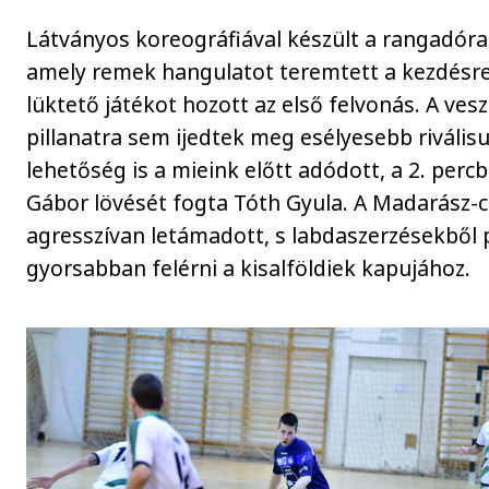
Látványos koreográfiával készült a rangadóra
amely remek hangulatot teremtett a kezdésre.
lüktető játékot hozott az első felvonás. A ve
pillanatra sem ijedtek meg esélyesebb riválisu
lehetőség is a mieink előtt adódott, a 2. per
Gábor lövését fogta Tóth Gyula. A Madarász-
agresszívan letámadott, s labdaszerzésekből 
gyorsabban felérni a kisalföldiek kapujához.