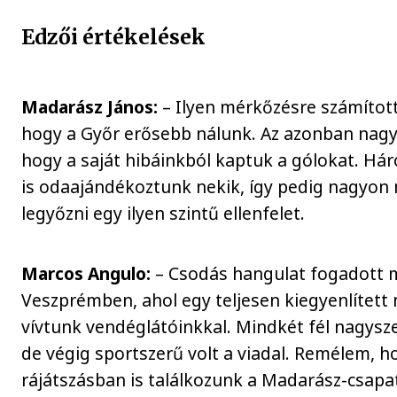
Edzői értékelések
Madarász János:
– Ilyen mérkőzésre számítot
hogy a Győr erősebb nálunk. Az azonban nag
hogy a saját hibáinkból kaptuk a gólokat. Hár
is odaajándékoztunk nekik, így pedig nagyon
legyőzni egy ilyen szintű ellenfelet.
Marcos Angulo:
– Csodás hangulat fogadott 
Veszprémben, ahol egy teljesen kiegyenlített
vívtunk vendéglátóinkkal. Mindkét fél nagysz
de végig sportszerű volt a viadal. Remélem, h
rájátszásban is találkozunk a Madarász-csapat