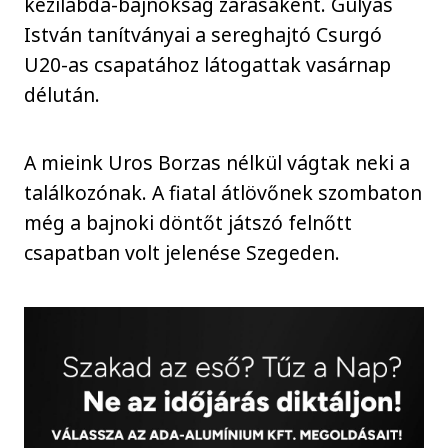
kézilabda-bajnokság zárásaként. Gulyás
István tanítványai a sereghajtó Csurgó
U20-as csapatához látogattak vasárnap
délután.
A mieink Uros Borzas nélkül vágtak neki a
találkozónak. A fiatal átlövőnek szombaton
még a bajnoki döntőt játszó felnőtt
csapatban volt jelenése Szegeden.