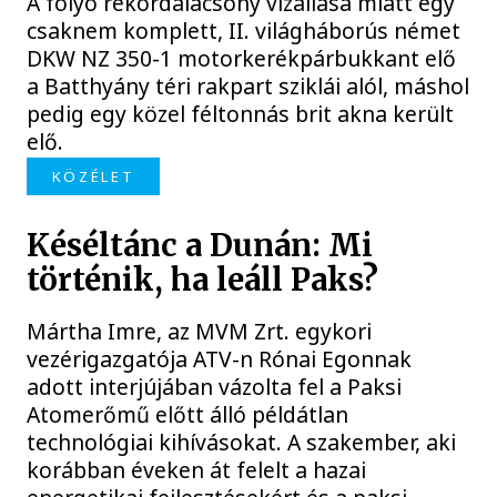
A folyó rekordalacsony vízállása miatt egy
csaknem komplett, II. világháborús német
DKW NZ 350-1 motorkerékpárbukkant elő
a Batthyány téri rakpart sziklái alól, máshol
pedig egy közel féltonnás brit akna került
elő.
KÖZÉLET
Késéltánc a Dunán: Mi
történik, ha leáll Paks?
Mártha Imre, az MVM Zrt. egykori
vezérigazgatója ATV-n Rónai Egonnak
adott interjújában vázolta fel a Paksi
Atomerőmű előtt álló példátlan
technológiai kihívásokat. A szakember, aki
korábban éveken át felelt a hazai