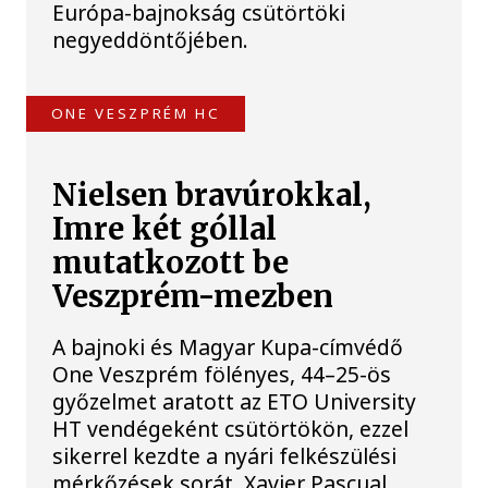
Európa-bajnokság csütörtöki
negyeddöntőjében.
ONE VESZPRÉM HC
Nielsen bravúrokkal,
Imre két góllal
mutatkozott be
Veszprém-mezben
A bajnoki és Magyar Kupa-címvédő
One Veszprém fölényes, 44–25-ös
győzelmet aratott az ETO University
HT vendégeként csütörtökön, ezzel
sikerrel kezdte a nyári felkészülési
mérkőzések sorát. Xavier Pascual