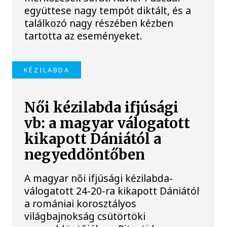
együttese nagy tempót diktált, és a
találkozó nagy részében kézben
tartotta az eseményeket.
KÉZILABDA
Női kézilabda ifjúsági
vb: a magyar válogatott
kikapott Dániától a
negyeddöntőben
A magyar női ifjúsági kézilabda-
válogatott 24-20-ra kikapott Dániától
a romániai korosztályos
világbajnokság csütörtöki