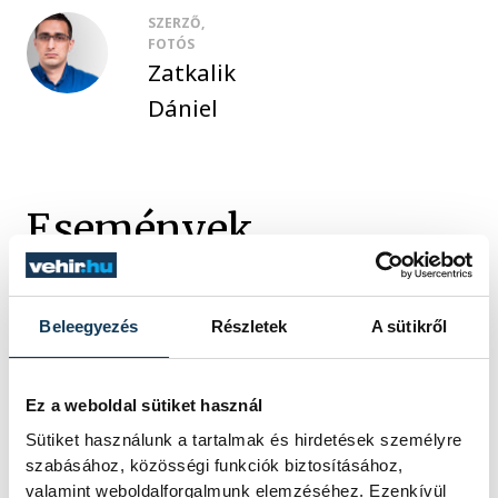
SZERZŐ,
FOTÓS
Zatkalik
Dániel
Események
Beleegyezés
Részletek
A sütikről
SOROZAT
FÉRFI KÉZILABDA NB II
NYUGATI CSOPORT,
2019/2020
Ez a weboldal sütiket használ
HAZAI
BUDAI FARKASOK
VENDÉG
TELEKOM VESZPRÉM U21
Sütiket használunk a tartalmak és hirdetések személyre
IDŐPONT
2020. FEBRUÁR 29. 18:00
szabásához, közösségi funkciók biztosításához,
HELYSZÍN
BUDAÖRS, VÁROSI
valamint weboldalforgalmunk elemzéséhez. Ezenkívül