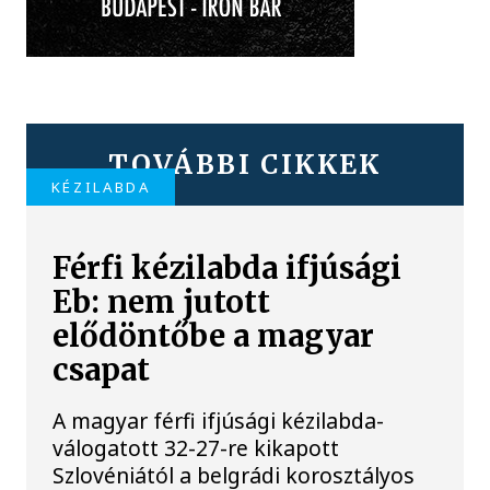
TOVÁBBI CIKKEK
KÉZILABDA
Férfi kézilabda ifjúsági
Eb: nem jutott
elődöntőbe a magyar
csapat
A magyar férfi ifjúsági kézilabda-
válogatott 32-27-re kikapott
Szlovéniától a belgrádi korosztályos