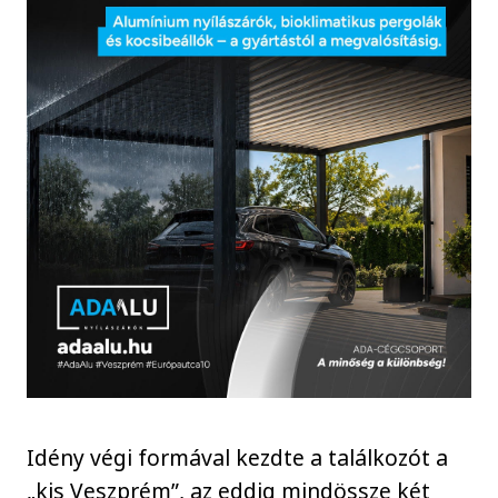
Idény végi formával kezdte a találkozót a
„kis Veszprém”, az eddig mindössze két