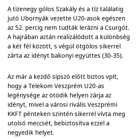
A tizenegy gólos Szakály és a tíz találatig
jutó Ubornyák vezette U20-asok egészen
az 52. percig nem tudták lerázni a Csurgót.
A hajrában aztán realizálódott a különbség
a két fél között, s végül ötgólos sikerrel
zárta az idényt bakonyi együttes (30-35).
Az már a kezdő sípszó előtt biztos vplt,
hogy a Telekom Veszprém U20-as
legénysége az ötödik helyen zárja az
idényt, mivel a városi rivális Veszprémi
KKFT pénteken szintén sikerrel vívta meg
utolsó meccsét, bebiztosítva ezzel a
negyedik helyet.