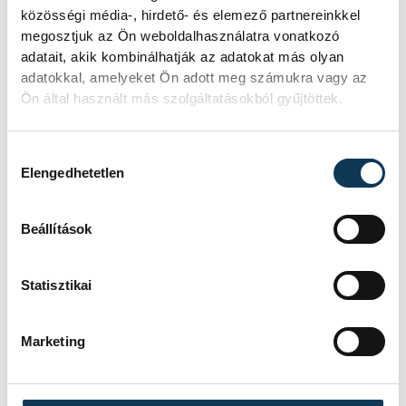
SPORTCSARNOK
közösségi média-, hirdető- és elemező partnereinkkel
EREDMÉNY
21-28
megosztjuk az Ön weboldalhasználatra vonatkozó
adatait, akik kombinálhatják az adatokat más olyan
RÉSZLETEK
adatokkal, amelyeket Ön adott meg számukra vagy az
Ön által használt más szolgáltatásokból gyűjtöttek.
SOROZAT
FÉRFI KÉZILABDA NB I/B
Hozzájárulás kiválasztása
NYUGATI CSOPORT,
Elengedhetetlen
2019/2020
HAZAI
TELEKOM VESZPRÉM U21
VENDÉG
PÉCS
Beállítások
IDŐPONT
2020. MÁRCIUS 6. 19:30
HELYSZÍN
VESZPRÉM, DEVM
SPORTCSARNOK
Statisztikai
EREDMÉNY
34-27
RÉSZLETEK
Marketing