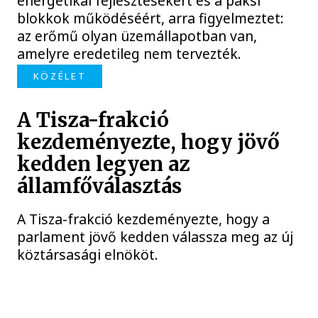
energetikai fejlesztésekért és a paksi
blokkok működéséért, arra figyelmeztet:
az erőmű olyan üzemállapotban van,
amelyre eredetileg nem tervezték.
KÖZÉLET
A Tisza-frakció
kezdeményezte, hogy jövő
kedden legyen az
államfőválasztás
A Tisza-frakció kezdeményezte, hogy a
parlament jövő kedden válassza meg az új
köztársasági elnököt.