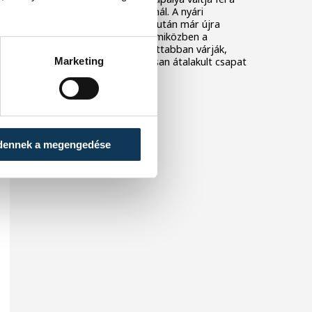
One Veszprém játékosainál. A nyári
szabadság utolsó napjai után már újra
együtt dolgozik a keret, miközben a
szurkolók is egyre izgatottabban várják,
Marketing
mire lesz képes az alaposan átalakult csapat
az előttünk álló idényben.
dennek a megengedése