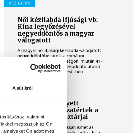
KÉZILABDA
Női kézilabda ifjúsági vb:
Kína legyőzésével
negyeddöntős a magyar
válogatott
A magyar női ifjúsági kézilabda-válogatott
negyeddöntőbe jutott a romániai
korosztályos világbajnokságon, miután 41-
36-ra legyőzte Kínát a középdöntő utolsó
fordulójában, kedden Pitesti-ben.
KÉZILABDA
A sütikről
Tengerpart helyett
edzőterem: visszatértek a
One Veszprém sztárjai
tosításához, valamint
einkkel megosztjuk az Ön
A tengerparti pihenést lassan ismét az
l, amelyeket Ön adott meg
edzőterem és a kézilabdapálya váltja fel a