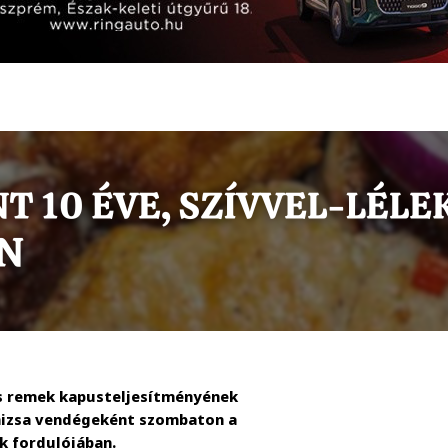
s remek kapusteljesítményének
nizsa vendégeként szombaton a
ik fordulójában.