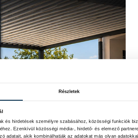
Részletek
ál
mak és hirdetések személyre szabásához, közösségi funkciók biz
hez. Ezenkívül közösségi média-, hirdető- és elemező partner
zó adatait, akik kombinálhatják az adatokat más olyan adatokka