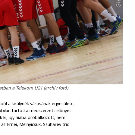
tban a Telekom U21 (archív fotó)
ből a királynék városának egyesülete,
bilan tartotta megszerzett előnyét
 ki, így hiába próbálkozott, nem
 az Ernei, Melnyicsuk, Szuharev trió