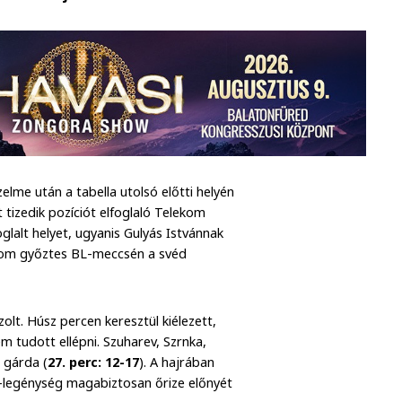
lme után a tabella utolsó előtti helyén
 tizedik pozíciót elfoglaló Telekom
glalt helyet, ugyanis Gulyás Istvánnak
kom győztes BL-meccsén a svéd
zolt. Húsz percen keresztül kiélezett,
m tudott ellépni. Szuharev, Szrnka,
g gárda (
27. perc: 12-17
). A hajrában
s-legénység magabiztosan őrize előnyét