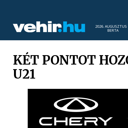
2026. AUGUSZTUS 
BERTA
KÉT PONTOT HOZ
U21