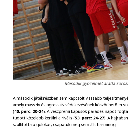
Második győzelmét aratta soroza
A második játékrészben sem kapcsolt visszább teljesítményé
amely masszív és agresszív védekezésének köszönhetően sta
(
40. perc: 20-24
). A veszprémi kapusok parádés napot fogtak
tudott közelebb kerülni a rivális (
53. perc: 24-27
). A hajrában
szállította a gólokat, csapatuk meg sem állt harmincig.