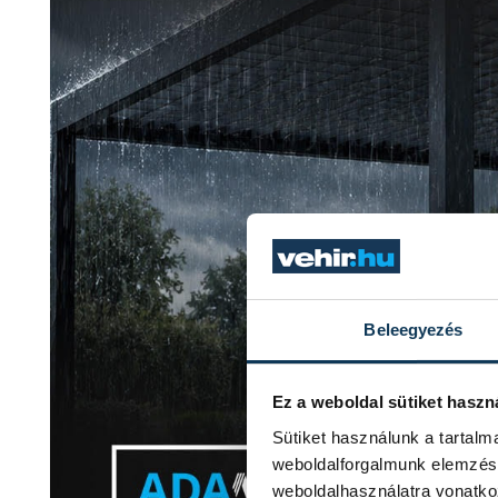
Beleegyezés
Ez a weboldal sütiket haszn
Sütiket használunk a tartal
weboldalforgalmunk elemzésé
weboldalhasználatra vonatko