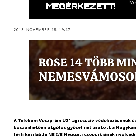
2018. NOVEMBER 18. 19:47
A Telekom Veszprém U21 agresszív védekezésének é
köszönhetően ötgólos győzelmet aratott a Nagyka
férfi kézilabda NB I/B Nyugati csoportjának nyolcad