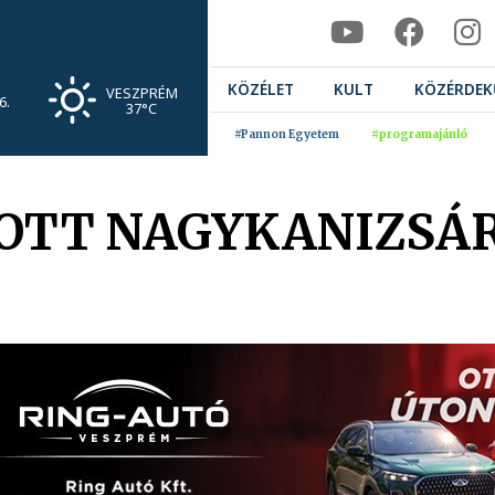
KÖZÉLET
KULT
KÖZÉRDEK
VESZPRÉM
6.
37°C
#Pannon Egyetem
#programajánló
OTT NAGYKANIZSÁ