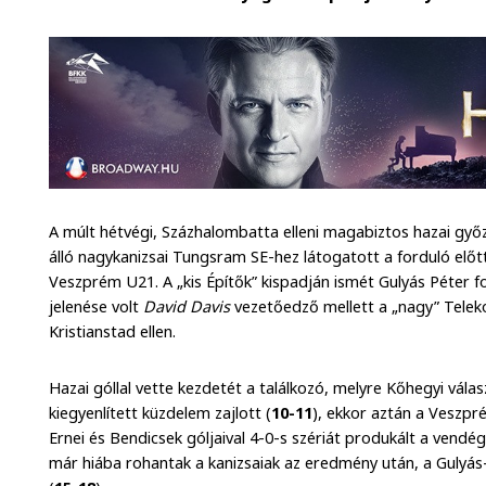
A múlt hétvégi, Százhalombatta elleni magabiztos hazai győze
álló nagykanizsai Tungsram SE-hez látogatott a forduló előtt
Veszprém U21. A „kis Építők” kispadján ismét Gulyás Péter fo
jelenése volt
David Davis
vezetőedző mellett a „nagy” Tele
Kristianstad ellen.
Hazai góllal vette kezdetét a találkozó, melyre Kőhegyi válas
kiegyenlített küzdelem zajlott (
10-11
), ekkor aztán a Veszpré
Ernei és Bendicsek góljaival 4-0-s szériát produkált a vendé
már hiába rohantak a kanizsaiak az eredmény után, a Gulyá