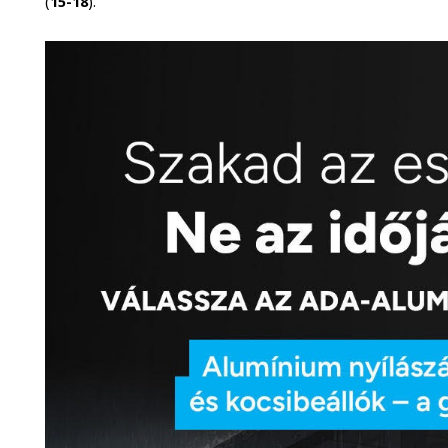
(
15-18
).