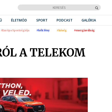
Ű
ÉLETMÓD
SPORT
PODCAST
GALÉRIA
#Európa Sportrégiója
#kék fény
#hőség
#energiaválság
RÓL A TELEKOM