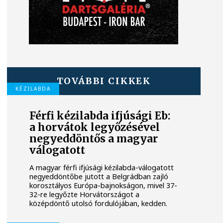
TOVÁBBI CIKKEK
KÉZILABDA
Férfi kézilabda ifjúsági Eb:
a horvátok legyőzésével
negyeddöntős a magyar
válogatott
A magyar férfi ifjúsági kézilabda-válogatott
negyeddöntőbe jutott a Belgrádban zajló
korosztályos Európa-bajnokságon, mivel 37-
32-re legyőzte Horvátországot a
középdöntő utolsó fordulójában, kedden.