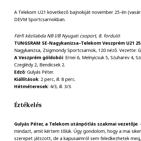
A Telekom U21 következő bajnokiját november 25-én (vasárna
DEVM Sportcsarnokban.
Férfi kézilabda NB I/B Nyugati csoport, 8. forduló
:
TUNGSRAM SE-Nagykanizsa–Telekom Veszprém U21 25-
Nagykanizsa, Zsigmondy Sportcsarnok, 120 néző. Vezette: G
A Veszprém góldobói
: Ernei 6, Melnyicsuk 5, Szuharev 4, S
Czeglédy 2, Bendicsek 2.
Edző
: Gulyás Péter.
Kiállítások
: 2 perc, ill. 8 perc.
Hétméteresek
: 4/3, ill. 3/3.
Értékelés
Gulyás Péter, a Telekom utánpótlás szakmai vezetője
:
mindazt, amit kértem tőlük. Úgy gondolom, hogy a mai sike
szerepet játszott, de a kapusaimról sem feledkezhetek meg