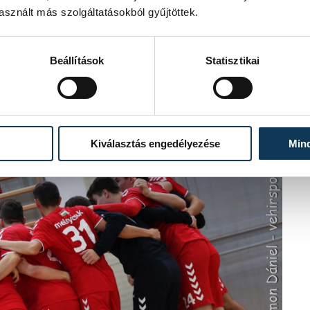
sznált más szolgáltatásokból gyűjtöttek.
Beállítások
Statisztikai
Kiválasztás engedélyezése
Min