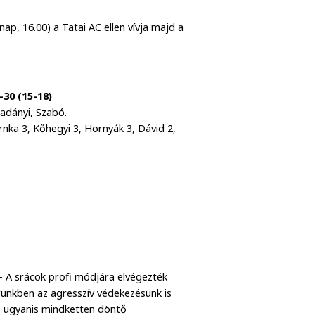
p, 16.00) a Tatai AC ellen vívja majd a
30 (15-18)
adányi, Szabó.
zrnka 3, Kőhegyi 3, Hornyák 3, Dávid 2,
 – A srácok profi módjára elvégezték
rünkben az agresszív védekezésünk is
, ugyanis mindketten döntő