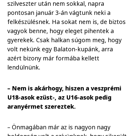
szilveszter után nem sokkal, napra
pontosan január 3-án vágtunk neki a
felkészülésnek. Ha sokat nem is, de biztos
vagyok benne, hogy eleget pihentek a
gyerekek. Csak halkan súgom meg, hogy
volt nekünk egy Balaton-kupánk, arra
azért bizony már formába kellett
lendülnünk.
– Nem is akárhogy, hiszen a veszprémi
U18-asok ezüst-, az U16-asok pedig
aranyérmet szereztek.
– Önmagában már az is nagyon nagy