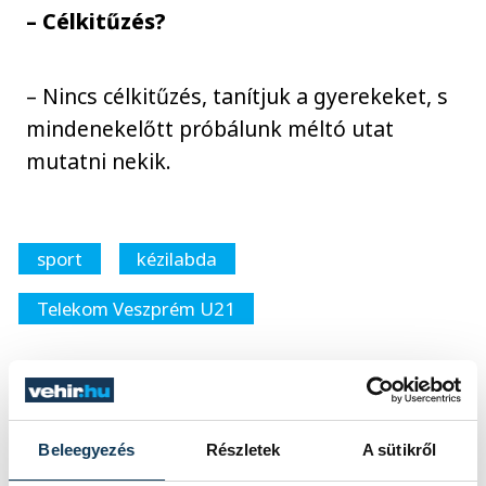
– Célkitűzés?
– Nincs célkitűzés, tanítjuk a gyerekeket, s
mindenekelőtt próbálunk méltó utat
mutatni nekik.
sport
kézilabda
Telekom Veszprém U21
SZERZŐ
FOTÓS
Beleegyezés
Részletek
A sütikről
Simon
Kovács