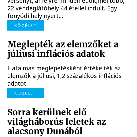
versenyt, amelyre minden eddiginél több,
22 vendéglátóhely 44 étellel indult. Egy
fonyódi hely nyert...
KÖZÉLET
Meglepték az elemzőket a
júliusi inflációs adatok
Hatalmas meglepetésként értékelték az
elemzők a júliusi, 1,2 százalékos inflációs
adatot.
KÖZÉLET
Sorra kerülnek elő
világháborús leletek az
alacsony Dunából