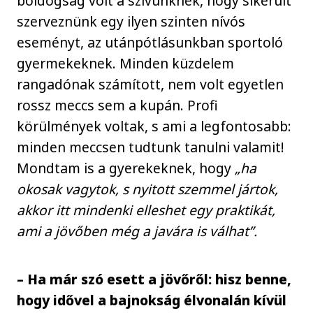
boldogság volt a szívünknek, hogy sikerült
szerveznünk egy ilyen szinten nívós
eseményt, az utánpótlásunkban sportoló
gyermekeknek. Minden küzdelem
rangadónak számított, nem volt egyetlen
rossz meccs sem a kupán. Profi
körülmények voltak, s ami a legfontosabb:
minden meccsen tudtunk tanulni valamit!
Mondtam is a gyerekeknek, hogy
„ha
okosak vagytok, s nyitott szemmel jártok,
akkor itt mindenki elleshet egy praktikát,
ami a jövőben még a javára is válhat”.
– Ha már szó esett a jövőről: hisz benne,
hogy idővel a bajnokság élvonalán kívül