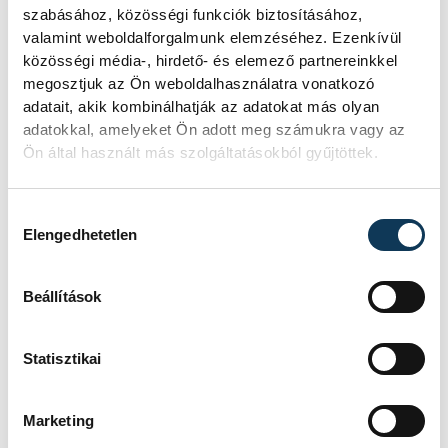
Orlen Wisla Plock (lengyel) 11, 3. GOG (dán)
szabásához, közösségi funkciók biztosításához,
9 (310-319), 4. IFK Kristianstad (svéd) 9
valamint weboldalforgalmunk elemzéséhez. Ezenkívül
(283-298), 5. Csehovszki Medvegyi (orosz)
közösségi média-, hirdető- és elemező partnereinkkel
megosztjuk az Ön weboldalhasználatra vonatkozó
8, 6. Kadetten Schaffhausen (svájci) 6
adatait, akik kombinálhatják az adatokat más olyan
adatokkal, amelyeket Ön adott meg számukra vagy az
Ön által használt más szolgáltatásokból gyűjtöttek.
sport
kézilabda
Hozzájárulás kiválasztása
One Veszprém HC
férfi kézilabda BL
Elengedhetetlen
Beállítások
FOTÓS
Statisztikai
SZERZŐ
Tál
vehir.hu
Dominik
Marketing