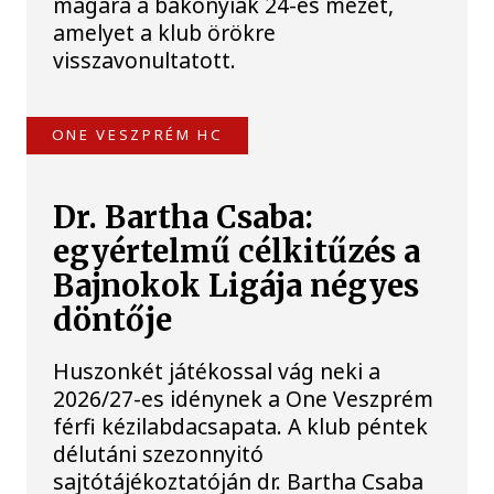
magára a bakonyiak 24-es mezét,
amelyet a klub örökre
visszavonultatott.
ONE VESZPRÉM HC
Dr. Bartha Csaba:
egyértelmű célkitűzés a
Bajnokok Ligája négyes
döntője
Huszonkét játékossal vág neki a
2026/27-es idénynek a One Veszprém
férfi kézilabdacsapata. A klub péntek
délutáni szezonnyitó
sajtótájékoztatóján dr. Bartha Csaba