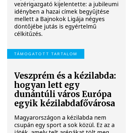
vezérigazgató kijelentette: a jubileumi
idényben a hazai címek begyűjtése
mellett a Bajnokok Ligája négyes
döntőjébe jutás is egyértelmű
célkitűzés.
TÁMOGATOTT TARTALOM
Veszprém és a kézilabda:
hogyan lett egy
dunántúli város Európa
egyik kézilabdafővárosa
Magyarországon a kézilabda nem
csupán egy sport a sok közül. Ez az a
játék, amely telt arénákat tölt meg,