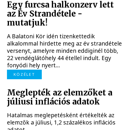
Egy furcsa halkonzerv lett
az Év Strandétele -
mutatjuk!
A Balatoni Kör idén tizenkettedik
alkalommal hirdette meg az év strandétele
versenyt, amelyre minden eddiginél több,
22 vendéglátóhely 44 étellel indult. Egy
fonyódi hely nyert...
KÖZÉLET
Meglepték az elemzőket a
júliusi inflációs adatok
Hatalmas meglepetésként értékelték az
elemzők a júliusi, 1,2 százalékos inflációs
adatot.