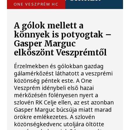
ONE VESZPRÉM HC
A gólok mellett a
könnyek is potyogtak –
Gasper Marguc
elköszönt Veszprémtől
Érzelmekben és gólokban gazdag
gálamérkőzést láthatott a veszprémi
közönség péntek este. A One
Veszprém idénybeli első hazai
mérkőzésén fölényesen nyert a
szlovén RK Celje ellen, az est azonban
Gasper Marguc búcsúja miatt marad
örökre emlékezetes. A szlovén
közönségkedvenc utoljára öltötte