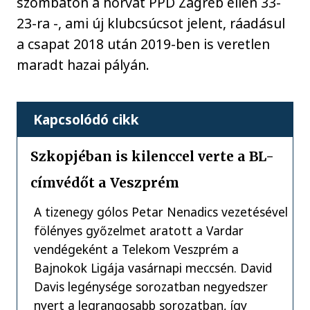
szombaton a horvát PPD Zagreb ellen 33-
23-ra -, ami új klubcsúcsot jelent, ráadásul
a csapat 2018 után 2019-ben is veretlen
maradt hazai pályán.
Kapcsolódó cikk
Szkopjéban is kilenccel verte a BL-
címvédőt a Veszprém
A tizenegy gólos Petar Nenadics vezetésével
fölényes győzelmet aratott a Vardar
vendégeként a Telekom Veszprém a
Bajnokok Ligája vasárnapi meccsén. David
Davis legénysége sorozatban negyedszer
nyert a legrangosabb sorozatban, így