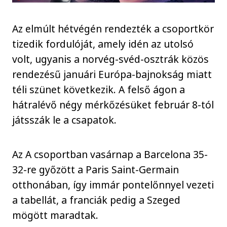
Az elmúlt hétvégén rendezték a csoportkör
tizedik fordulóját, amely idén az utolsó
volt, ugyanis a norvég-svéd-osztrák közös
rendezésű januári Európa-bajnokság miatt
téli szünet következik. A felső ágon a
hátralévő négy mérkőzésüket február 8-tól
játsszák le a csapatok.
Az A csoportban vasárnap a Barcelona 35-
32-re győzött a Paris Saint-Germain
otthonában, így immár pontelőnnyel vezeti
a tabellát, a franciák pedig a Szeged
mögött maradtak.