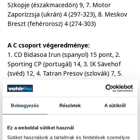
Szkopje (északmacedón) 9, 7. Motor
Zaporizzsja (ukrán) 4 (297-323), 8. Meskov
Breszt (fehérorosz) 4 (274-303)
A C csoport végeredménye:
1. CD Bidasoa Irun (spanyol) 15 pont, 2.
Sporting CP (portugál) 14, 3. IK Sävehof
(svéd) 12, 4. Tatran Presov (szlovák) 7, 5.
Riihimäen Cocks (finn) 6 (239-290), 6.
Eurofarm Rabotnik (északmacedón) 6 (265-
279)
Beleegyezés
Részletek
A sütikről
A D csoport végeredménye:
Ez a weboldal sütiket használ
1. Dinamo Bucuresti (román) 17 pont, 2.
Sütiket használunk a tartalmak és hirdetések személyre