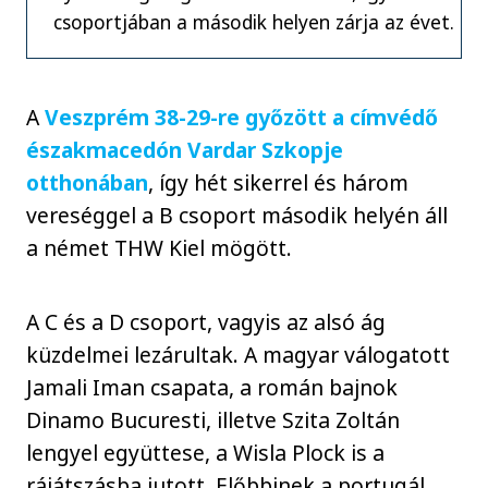
csoportjában a második helyen zárja az évet.
A
Veszprém 38-29-re győzött a címvédő
északmacedón Vardar Szkopje
otthonában
, így hét sikerrel és három
vereséggel a B csoport második helyén áll
a német THW Kiel mögött.
A C és a D csoport, vagyis az alsó ág
küzdelmei lezárultak. A magyar válogatott
Jamali Iman csapata, a román bajnok
Dinamo Bucuresti, illetve Szita Zoltán
lengyel együttese, a Wisla Plock is a
rájátszásba jutott. Előbbinek a portugál