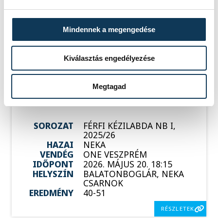
Események
Mindennek a megengedése
Kiválasztás engedélyezése
KORÁBBI ESEMÉNYEK BETÖLTÉSE
Megtagad
SOROZAT
FÉRFI KÉZILABDA NB I,
2025/26
HAZAI
NEKA
VENDÉG
ONE VESZPRÉM
IDŐPONT
2026. MÁJUS 20. 18:15
HELYSZÍN
BALATONBOGLÁR, NEKA
CSARNOK
EREDMÉNY
40-51
RÉSZLETEK