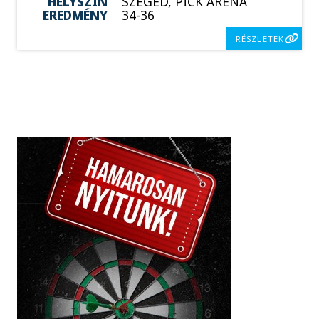
HELYSZÍN
SZEGED, PICK ARÉNA
EREDMÉNY
34-36
RÉSZLETEK