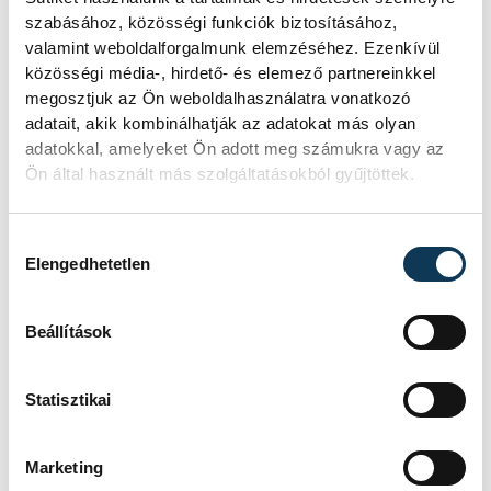
SZERZŐ
szabásához, közösségi funkciók biztosításához,
vehir.hu
valamint weboldalforgalmunk elemzéséhez. Ezenkívül
közösségi média-, hirdető- és elemező partnereinkkel
megosztjuk az Ön weboldalhasználatra vonatkozó
adatait, akik kombinálhatják az adatokat más olyan
adatokkal, amelyeket Ön adott meg számukra vagy az
Ön által használt más szolgáltatásokból gyűjtöttek.
Hozzájárulás kiválasztása
Elengedhetetlen
Beállítások
Statisztikai
Marketing