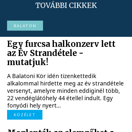
TOVÁBBI CIKKEK
BALATON
Egy furcsa halkonzerv lett
az Év Strandétele -
mutatjuk!
A Balatoni Kör idén tizenkettedik
alkalommal hirdette meg az év strandétele
versenyt, amelyre minden eddiginél több,
22 vendéglátóhely 44 étellel indult. Egy
fonyódi hely nyert...
KÖZÉLET