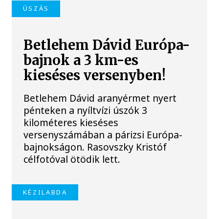
ÚSZÁS
Betlehem Dávid Európa-
bajnok a 3 km-es
kieséses versenyben!
Betlehem Dávid aranyérmet nyert
pénteken a nyíltvízi úszók 3
kilométeres kieséses
versenyszámában a párizsi Európa-
bajnokságon. Rasovszky Kristóf
célfotóval ötödik lett.
KÉZILABDA