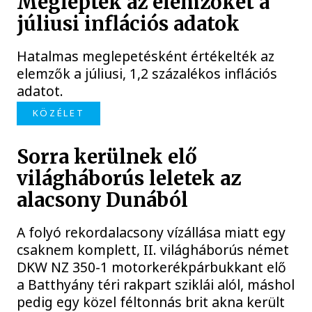
Meglepték az elemzőket a
júliusi inflációs adatok
Hatalmas meglepetésként értékelték az
elemzők a júliusi, 1,2 százalékos inflációs
adatot.
KÖZÉLET
Sorra kerülnek elő
világháborús leletek az
alacsony Dunából
A folyó rekordalacsony vízállása miatt egy
csaknem komplett, II. világháborús német
DKW NZ 350-1 motorkerékpárbukkant elő
a Batthyány téri rakpart sziklái alól, máshol
pedig egy közel féltonnás brit akna került