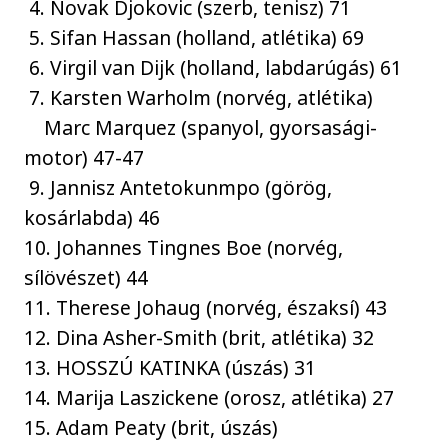
4. Novak Djokovic (szerb, tenisz) 71
5. Sifan Hassan (holland, atlétika) 69
6. Virgil van Dijk (holland, labdarúgás) 61
7. Karsten Warholm (norvég, atlétika)
Marc Marquez (spanyol, gyorsasági-
motor) 47-47
9. Jannisz Antetokunmpo (görög,
kosárlabda) 46
10. Johannes Tingnes Boe (norvég,
sílövészet) 44
11. Therese Johaug (norvég, északsí) 43
12. Dina Asher-Smith (brit, atlétika) 32
13. HOSSZÚ KATINKA (úszás) 31
14. Marija Laszickene (orosz, atlétika) 27
15. Adam Peaty (brit, úszás)