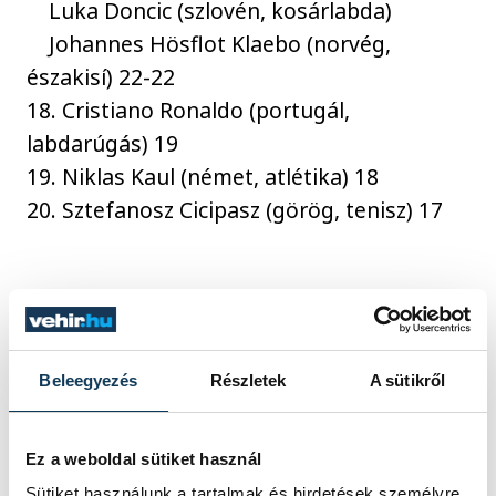
Luka Doncic (szlovén, kosárlabda)
Johannes Hösflot Klaebo (norvég,
északisí) 22-22
18. Cristiano Ronaldo (portugál,
labdarúgás) 19
19. Niklas Kaul (német, atlétika) 18
20. Sztefanosz Cicipasz (görög, tenisz) 17
sport
ország-világ
úszás
elismerés
Hosszú Katinka
Beleegyezés
Részletek
A sütikről
Ez a weboldal sütiket használ
Sütiket használunk a tartalmak és hirdetések személyre