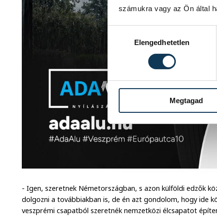
számukra vagy az Ön által ha
Hozzájárulás kiválasztása
Elengedhetetlen
Megtagad
- Igen, szeretnek Németországban, s azon külföldi edzők kö
dolgozni a továbbiakban is, de én azt gondolom, hogy ide 
veszprémi csapatból szeretnék nemzetközi élcsapatot építeni