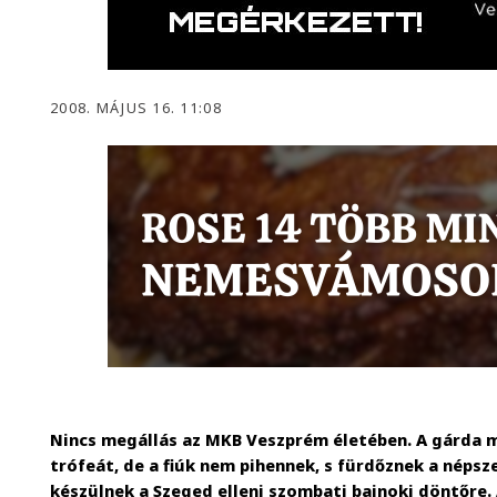
2008. MÁJUS 16. 11:08
Nincs megállás az MKB Veszprém életében. A gárda 
trófeát, de a fiúk nem pihennek, s fürdőznek a nép
készülnek a Szeged elleni szombati bajnoki döntőre.