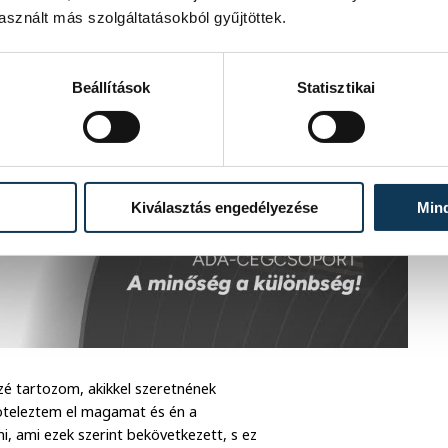
sznált más szolgáltatásokból gyűjtöttek.
Beállítások
Statisztikai
Kiválasztás engedélyezése
Min
zé tartozom, akikkel szeretnének
köteleztem el magamat és én a
, ami ezek szerint bekövetkezett, s ez