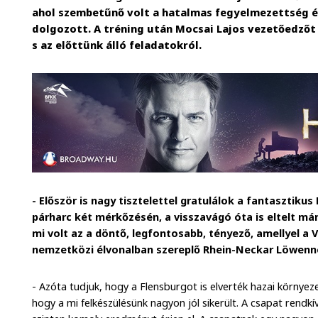
ahol szembetűnő volt a hatalmas fegyelmezettség és
dolgozott. A tréning után Mocsai Lajos vezetőedzőt
s az előttünk álló feladatokról.
- Először is nagy tisztelettel gratulálok a fantasztiku
párharc két mérkőzésén, a visszavágó óta is eltelt má
mi volt az a döntő, legfontosabb, tényező, amellyel a
nemzetközi élvonalban szereplő Rhein-Neckar Löwen
- Azóta tudjuk, hogy a Flensburgot is elverték hazai környez
hogy a mi felkészülésünk nagyon jól sikerült. A csapat rendkí