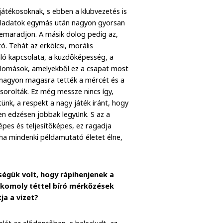
 játékosoknak, s ebben a klubvezetés is
 feladatok egymás után nagyon gyorsan
lemaradjon. A másik dolog pedig az,
. Tehát az erkölcsi, morális
aló kapcsolata, a küzdőképesség, a
 állomások, amelyekből ez a csapat most
 nagyon magasra tették a mércét és a
sorolták. Ez még messze nincs így,
tünk, a respekt a nagy játék iránt, hogy
n edzésen jobbak legyünk. S az a
pes és teljesítőképes, ez ragadja
ha mindenki példamutató életet élne,
ségük volt, hogy rápihenjenek a
 komoly téttel bíró mérkőzések
ja a vizet?