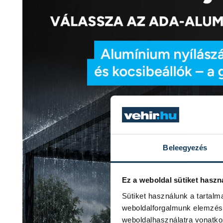
Beleegyezés
Ez a weboldal sütiket haszn
Sütiket használunk a tartal
weboldalforgalmunk elemzésé
weboldalhasználatra vonatko