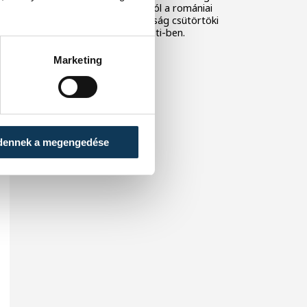
24-20-ra kikapott Dániától a romániai
korosztályos világbajnokság csütörtöki
negyeddöntőjében, Pitesti-ben.
Marketing
dennek a megengedése