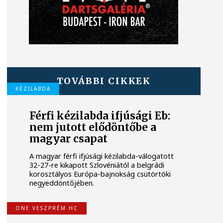
TOVÁBBI CIKKEK
KÉZILABDA
Férfi kézilabda ifjúsági Eb:
nem jutott elődöntőbe a
magyar csapat
A magyar férfi ifjúsági kézilabda-válogatott
32-27-re kikapott Szlovéniától a belgrádi
korosztályos Európa-bajnokság csütörtöki
negyeddöntőjében.
ONE VESZPRÉM HC