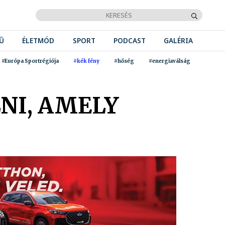
Ű
ÉLETMÓD
SPORT
PODCAST
GALÉRIA
#Európa Sportrégiója
#kék fény
#hőség
#energiaválság
NI, AMELY