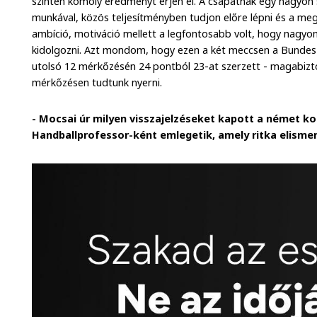
szinten komoly eredményt érjen el. A csapatnak egy nagyon 
munkával, közös teljesítményben tudjon előre lépni és a meg
ambíció, motiváció mellett a legfontosabb volt, hogy nagyon 
kidolgozni. Azt mondom, hogy ezen a két meccsen a Bundes Li
utolsó 12 mérkőzésén 24 pontból 23-at szerzett - magabizt
mérkőzésen tudtunk nyerni.
- Mocsai úr milyen visszajelzéseket kapott a német 
Handballprofessor-ként emlegetik, amely ritka elismer