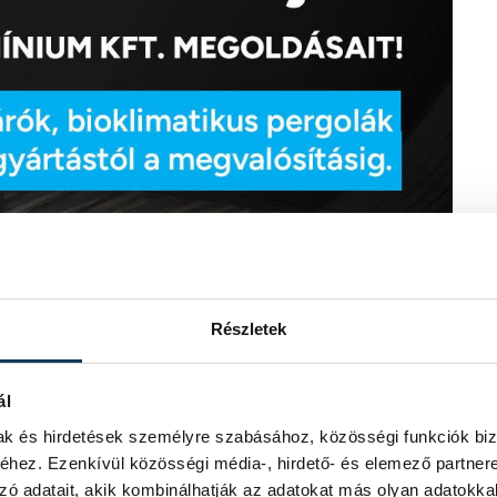
Részletek
ál
mak és hirdetések személyre szabásához, közösségi funkciók biz
hez. Ezenkívül közösségi média-, hirdető- és elemező partner
zó adatait, akik kombinálhatják az adatokat más olyan adatokka