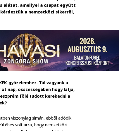
 alázat, amellyel a csapat együtt
 kérdeztük a nemzetközi sikerről,
s KEK-győzelemhez. Túl vagyunk a
r öt nap, összességében hogy látja,
 Veszprém fölé tudott kerekedni a
nek?
etben viszonylag simán, ebből adódik,
vül éhes volt arra, hogy nemzetközi