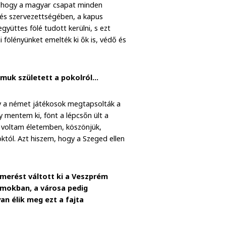
k, hogy a magyar csapat minden
ezés szervezettségében, a kapus
gyüttes fölé tudott kerülni, s ezt
 fölényünket emelték ki ők is, védő és
lmuk született a pokolról…
ogy a német játékosok megtapsolták a
 mentem ki, fönt a lépcsőn ült a
 voltam életemben, köszönjük,
októl. Azt hiszem, hogy a Szeged ellen
smerést váltott ki a Veszprém
umokban, a városa pedig
an élik meg ezt a fajta