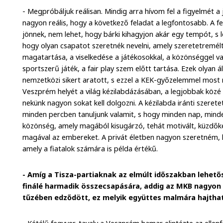
- Megpróbáljuk reálisan. Mindig arra hívom fel a figyelmét a
nagyon reális, hogy a következő feladat a legfontosabb. A
jönnek, nem lehet, hogy bárki kihagyjon akár egy tempót, s 
hogy olyan csapatot szeretnék nevelni, amely szeretetreméltó
magatartása, a viselkedése a játékosokkal, a közönséggel v
sportszerű játék, a fair play szem előtt tartása. Ezek olyan
nemzetközi sikert aratott, s ezzel a KEK-győzelemmel most
Veszprém helyét a világ kézilabdázásában, a legjobbak közé 
nekünk nagyon sokat kell dolgozni. A kézilabda iránti szerete
minden percben tanuljunk valamit, s hogy minden nap, minde
közönség, amely magából kisugárzó, tehát motivált, küzdőké
magával az embereket. A privát életben nagyon szeretném, 
amely a fiatalok számára is példa értékű.
- Amíg a Tisza-partiaknak az elmúlt időszakban lehető
finálé harmadik összecsapására, addig az MKB nagyon
tűzében edződött, ez melyik együttes malmára hajthat