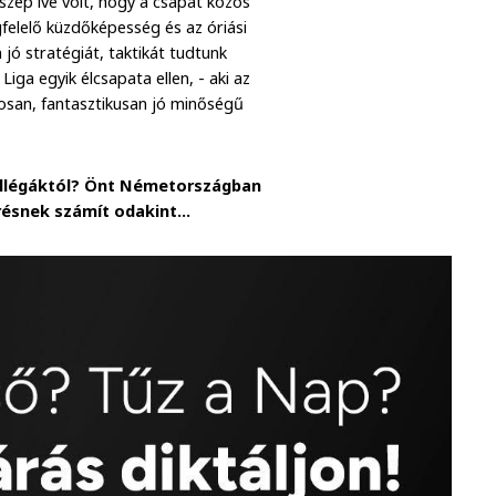
szép íve volt, hogy a csapat közös
felelő küzdőképesség és az óriási
jó stratégiát, taktikát tudtunk
ga egyik élcsapata ellen, - aki az
osan, fantasztikusan jó minőségű
kollégáktól? Önt Németországban
ésnek számít odakint...