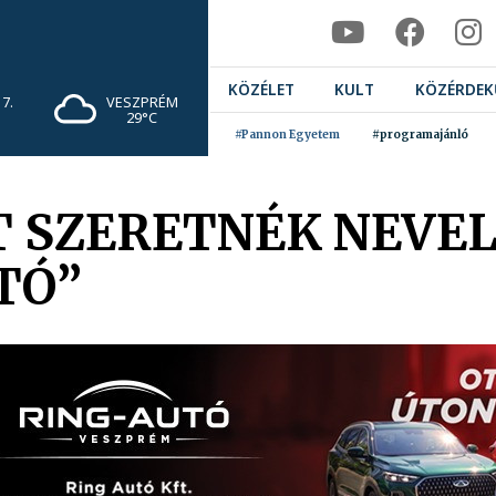
KÖZÉLET
KULT
KÖZÉRDEK
7.
VESZPRÉM
29°C
#Pannon Egyetem
#programajánló
T SZERETNÉK NEVEL
TÓ”