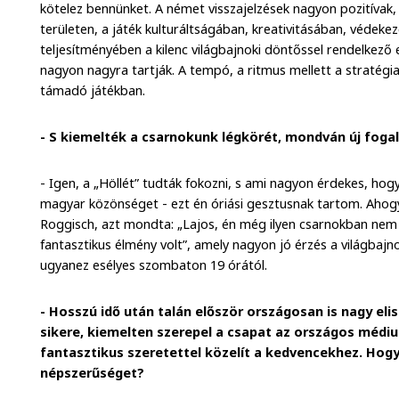
kötelez bennünket. A német visszajelzések nagyon pozitíva
területen, a játék kulturáltságában, kreativitásában, védek
teljesítményében a kilenc világbajnoki döntőssel rendelkező e
nagyon nagyra tartják. A tempó, a ritmus mellett a stratégiai
támadó játékban.
- S kiemelték a csarnokunk légkörét, mondván új foga
- Igen, a „Höllét” tudták fokozni, s ami nagyon érdekes, h
magyar közönséget - ezt én óriási gesztusnak tartom. Ahogy
Roggisch, azt mondta: „Lajos, én még ilyen csarnokban nem
fantasztikus élmény volt”, amely nagyon jó érzés a világbajn
ugyanez esélyes szombaton 19 órától.
- Hosszú idő után talán először országosan is nagy eli
sikere, kiemelten szerepel a csapat az országos médi
fantasztikus szeretettel közelít a kedvencekhez. Hogy
népszerűséget?