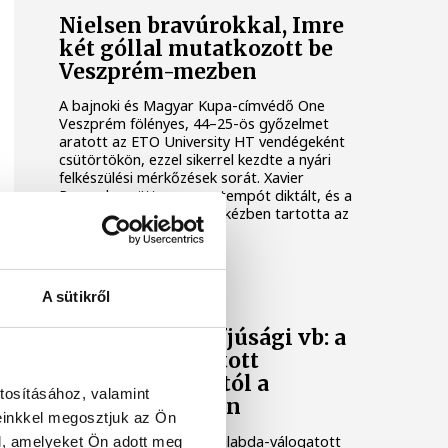
Nielsen bravúrokkal, Imre
két góllal mutatkozott be
Veszprém-mezben
A bajnoki és Magyar Kupa-címvédő One
Veszprém fölényes, 44–25-ös győzelmet
aratott az ETO University HT vendégeként
csütörtökön, ezzel sikerrel kezdte a nyári
felkészülési mérkőzések sorát. Xavier
Pascual együttese nagy tempót diktált, és a
találkozó nagy részében kézben tartotta az
eseményeket.
KÉZILABDA
A sütikről
Női kézilabda ifjúsági vb: a
magyar válogatott
kikapott Dániától a
tosításához, valamint
negyeddöntőben
einkkel megosztjuk az Ön
A magyar női ifjúsági kézilabda-válogatott
l, amelyeket Ön adott meg