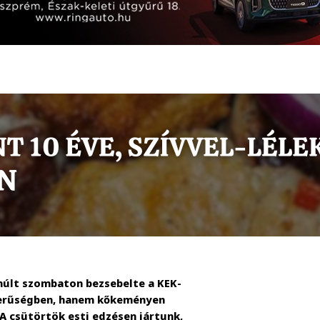
múlt szombaton bezsebelte a KEK-
szerűségben, hanem kőkeményen
 A csütörtök esti edzésen jártunk,