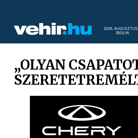
2026. AUGUSZTUS 
IBOLYA
„OLYAN CSAPATO
SZERETETREMÉL