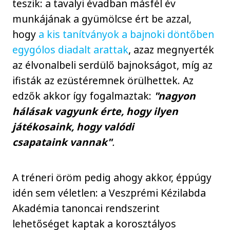
teszik: a tavalyi évadban másfél év
munkájának a gyümölcse ért be azzal,
hogy
a kis tanítványok a bajnoki döntőben
egygólos diadalt arattak
, azaz megnyerték
az élvonalbeli serdülő bajnokságot, míg az
ifisták az ezüstéremnek örülhettek. Az
edzők akkor így fogalmaztak:
"nagyon
hálásak vagyunk érte, hogy ilyen
játékosaink, hogy valódi
csapataink vannak"
.
A tréneri öröm pedig ahogy akkor, éppúgy
idén sem véletlen: a Veszprémi Kézilabda
Akadémia tanoncai rendszerint
lehetőséget kaptak a korosztályos