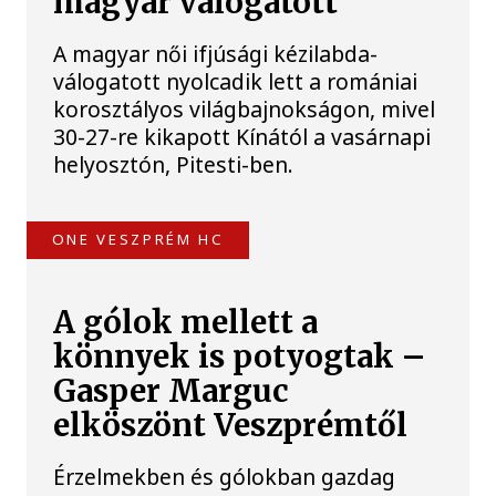
magyar válogatott
A magyar női ifjúsági kézilabda-
válogatott nyolcadik lett a romániai
korosztályos világbajnokságon, mivel
30-27-re kikapott Kínától a vasárnapi
helyosztón, Pitesti-ben.
ONE VESZPRÉM HC
A gólok mellett a
könnyek is potyogtak –
Gasper Marguc
elköszönt Veszprémtől
Érzelmekben és gólokban gazdag