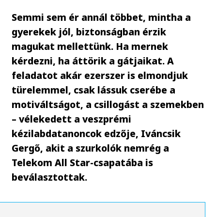
Semmi sem ér annál többet, mintha a
gyerekek jól, biztonságban érzik
magukat mellettünk. Ha mernek
kérdezni, ha áttörik a gátjaikat. A
feladatot akár ezerszer is elmondjuk
türelemmel, csak lássuk cserébe a
motiváltságot, a csillogást a szemekben
– vélekedett a veszprémi
kézilabdatanoncok edzője, Iváncsik
Gergő, akit a szurkolók nemrég a
Telekom All Star-csapatába is
beválasztottak.