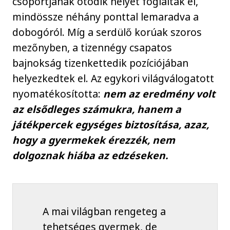
csoportjának ötödik helyét foglalták el,
mindössze néhány ponttal lemaradva a
dobogóról. Míg a serdülő korúak szoros
mezőnyben, a tizennégy csapatos
bajnokság tizenkettedik pozíciójában
helyezkedtek el. Az egykori világválogatott
nyomatékosította:
nem az eredmény volt
az elsődleges számukra, hanem a
játékpercek egységes biztosítása, azaz,
hogy a gyermekek érezzék, nem
dolgoznak hiába az edzéseken.
A mai világban rengeteg a
tehetséges gyermek, de