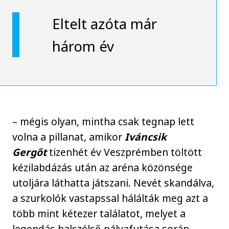
Eltelt azóta már
három év
– mégis olyan, mintha csak tegnap lett
volna a pillanat, amikor
Iváncsik
Gergőt
tizenhét év Veszprémben töltött
kézilabdázás után az aréna közönsége
utoljára láthatta játszani. Nevét skandálva,
a szurkolók vastapssal hálálták meg azt a
több mint kétezer találatot, melyet a
legendás balszélső pályafutása során