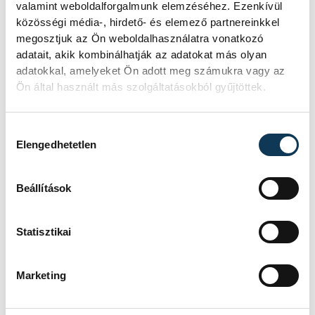
valamint weboldalforgalmunk elemzéséhez. Ezenkívül
edzősködéssel foglalkozom, és még jó
közösségi média-, hirdető- és elemező partnereinkkel
sokáig szeretnék, ezt soha nem felejtem
megosztjuk az Ön weboldalhasználatra vonatkozó
adatait, akik kombinálhatják az adatokat más olyan
el!"
adatokkal, amelyeket Ön adott meg számukra vagy az
Ön által használt más szolgáltatásokból gyűjtöttek.
Hozzájárulás kiválasztása
Elengedhetetlen
Beállítások
Statisztikai
Marketing