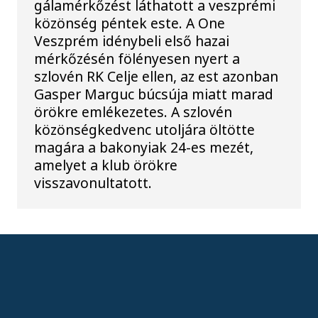
gálamérkőzést láthatott a veszprémi
közönség péntek este. A One
Veszprém idénybeli első hazai
mérkőzésén fölényesen nyert a
szlovén RK Celje ellen, az est azonban
Gasper Marguc búcsúja miatt marad
örökre emlékezetes. A szlovén
közönségkedvenc utoljára öltötte
magára a bakonyiak 24-es mezét,
amelyet a klub örökre
visszavonultatott.