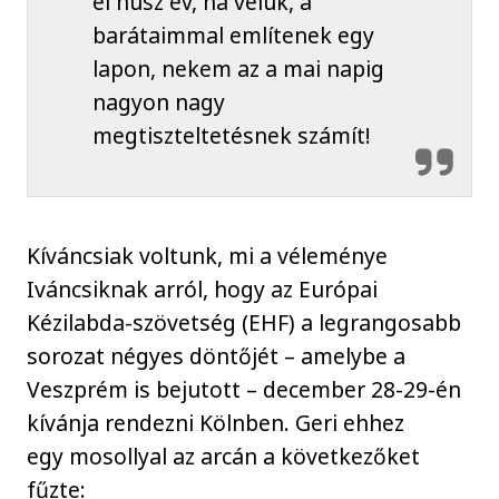
el húsz év, ha velük, a
barátaimmal említenek egy
lapon, nekem az a mai napig
nagyon nagy
megtiszteltetésnek számít!
Kíváncsiak voltunk, mi a véleménye
Iváncsiknak arról, hogy az Európai
Kézilabda-szövetség (EHF) a legrangosabb
sorozat négyes döntőjét – amelybe a
Veszprém is bejutott – december 28-29-én
kívánja rendezni Kölnben. Geri ehhez
egy mosollyal az arcán a következőket
fűzte: