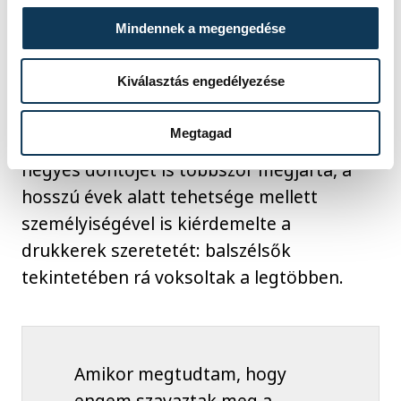
Mint ismert, a Telekom hivatalos közösségi
Mindennek a megengedése
oldalán a szurkolóira bízta döntést, hogy
alakítsák ki minden idők legjobb
Kiválasztás engedélyezése
veszprémi, tehát All Star-csapatát. A
tizenhatszoros magyar bajnok,
Megtagad
tizennégyszeres kupagyőztes, aki a BL
négyes döntőjét is többször megjárta, a
hosszú évek alatt tehetsége mellett
személyiségével is kiérdemelte a
drukkerek szeretetét: balszélsők
tekintetében rá voksoltak a legtöbben.
Amikor megtudtam, hogy
engem szavaztak meg a