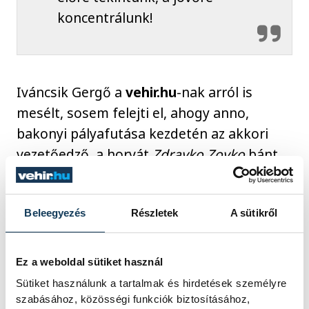
koncentrálunk!
Iváncsik Gergő a
vehir.hu
-nak arról is
mesélt, sosem felejti el, ahogy anno,
bakonyi pályafutása kezdetén az akkori
vezetőedző, a horvát
Zdravko Zovko
bánt
vele, illetve fiatalabb társaival.
Beleegyezés
Részletek
A sütikről
"Mindig örömmel gondolok vissza arra
az időszakra. Hiába voltunk fiatalok,
simán megbízott bennünk, és nemcsak a
Ez a weboldal sütiket használ
hazai bajnokságban, hanem a
Sütiket használunk a tartalmak és hirdetések személyre
szabásához, közösségi funkciók biztosításához,
nemzetközi porondon is. Amíg