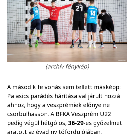
(archív fénykép)
A második felvonás sem tellett másképp:
Palasics parádés hárításaival járult hozzá
ahhoz, hogy a veszprémiek előnye ne
csorbulhasson. A BFKA Veszprém U22
pedig végül hétgólos,
36-29
-es győzelmet
aratott az évad nyitófordulójában.