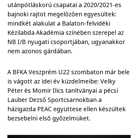
utánpótláskorú csapatai a 2020/2021-es
bajnoki rajtot megelőzően egyesültek:
mindkét alakulat a Balaton-felvidéki
Kézilabda Akadémia színében szerepel az
NB I/B nyugati csoportjában, ugyanakkor
nem azonos gárdában.
A BFKA Veszprém U22 szombaton már bele
is vágott az idei év küzdelmeibe: Velky
Péter és Momir Ilics tanítványai a pécsi
Lauber Dezső Sportcsarnokban a
házigazda PEAC együttese ellen készültek
bezsebelni első győzelmüket.