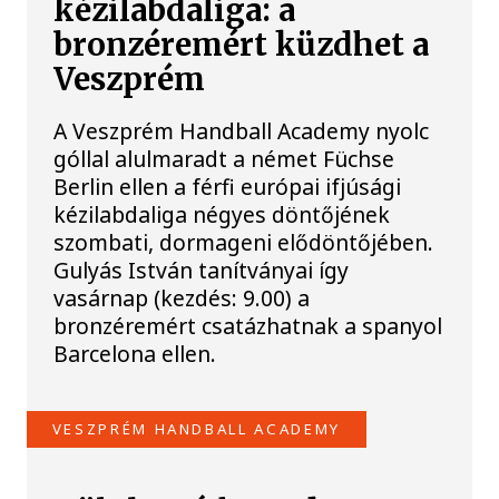
kézilabdaliga: a
bronzéremért küzdhet a
Veszprém
A Veszprém Handball Academy nyolc
góllal alulmaradt a német Füchse
Berlin ellen a férfi európai ifjúsági
kézilabdaliga négyes döntőjének
szombati, dormageni elődöntőjében.
Gulyás István tanítványai így
vasárnap (kezdés: 9.00) a
bronzéremért csatázhatnak a spanyol
Barcelona ellen.
VESZPRÉM HANDBALL ACADEMY