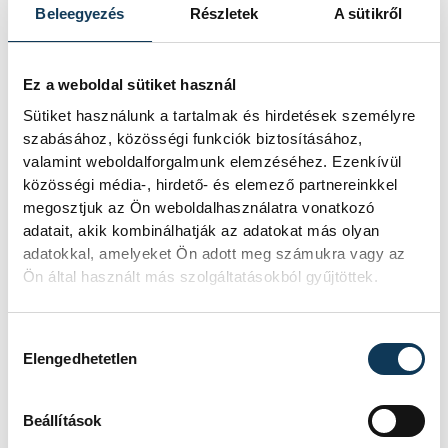
Beleegyezés
Részletek
A sütikről
sport
kézilabda
Ez a weboldal sütiket használ
Veszprém Handball Academy
Sütiket használunk a tartalmak és hirdetések személyre
szabásához, közösségi funkciók biztosításához,
valamint weboldalforgalmunk elemzéséhez. Ezenkívül
közösségi média-, hirdető- és elemező partnereinkkel
megosztjuk az Ön weboldalhasználatra vonatkozó
SZERZŐ
adatait, akik kombinálhatják az adatokat más olyan
Simon
adatokkal, amelyeket Ön adott meg számukra vagy az
Dániel
Ön által használt más szolgáltatásokból gyűjtöttek.
Hozzájárulás kiválasztása
Elengedhetetlen
Események
Beállítások