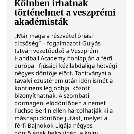
Kölnben írhatnak
történelmet a veszprémi
akadémisták
„Már maga a részvétel óriási
dicsőség” – fogalmazott Gulyás
István vezetőedző a Veszprém
Handball Academy honlapján a férfi
európai ifjúsági kézilabdaliga hétvégi
négyes döntője előtt. Tanítványai a
tavalyi ezüstérem után idén ismét a
kontinens legjobbjai között
bizonyíthatnak. A szombati
dormageni elődöntőben a német
Füchse Berlin ellen harcolhatják ki a
másnapi döntőbe jutást, melyet a
férfi Bajnokok Ligája négyes
döntőjének helyszínén, a kölni