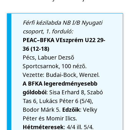
Férfi kézilabda NB I/B Nyugati
csoport, 1. forduló:
PEAC–BFKA VEszprém U22 29-
36 (12-18)
Pécs, Labuer Dezső
Sportcsarnok, 100 néző.
Vezette: Budai-Bock, Wenzel.
A BFKA legeredményesebb
góldobói
: Sisa Erhard 8, Szabó
Tas 6, Lukács Péter 6 (5/4),
Bodor Márk 5.
Edzőik
: Velky
Péter és Momir Ilics.
Hétméteresek
: 4/4 ill. 5/4.