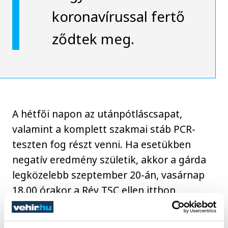
koronavírussal fertő
ződtek meg.
A hétfői napon az utánpótláscsapat,
valamint a komplett szakmai stáb PCR-
teszten fog részt venni. Ha esetükben
negatív eredmény születik, akkor a gárda
legközelebb szeptember 20-án, vasárnap
18.00 órakor a Rév TSC ellen itthon
folytathatja a bajnokságot.