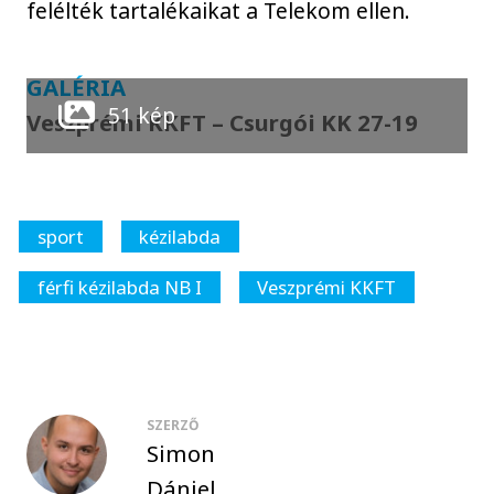
felélték tartalékaikat a Telekom ellen.
GALÉRIA
51 kép
Veszprémi KKFT – Csurgói KK 27-19
sport
kézilabda
férfi kézilabda NB I
Veszprémi KKFT
SZERZŐ
Simon
Dániel