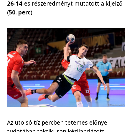
26-14
-es részeredményt mutatott a kijelző
(
50. perc
).
Az utolsó tíz percben tetemes előnye
tudatában taktikusan kézilabdázott