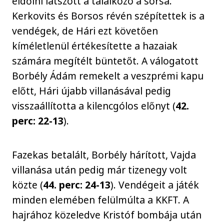
eldőlni látszott a találkozó a sorsa.
Kerkovits és Borsos révén szépítettek is a
vendégek, de Hári ezt követően
kíméletlenül értékesítette a hazaiak
számára megítélt büntetőt. A válogatott
Borbély Ádám remekelt a veszprémi kapu
előtt, Hári újabb villanásával pedig
visszaállította a kilencgólos előnyt (
42.
perc: 22-13
).
Fazekas betalált, Borbély hárított, Vajda
villanása után pedig már tizenegy volt
közte (
44. perc: 24-13
). Vendégeit a játék
minden elemében felülmúlta a KKFT. A
hajrához közeledve Kristóf bombája után