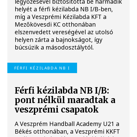
legyőzésével biztosította be harmadik
helyét a férfi kézilabda NB I/B-ben,
míg a Veszprémi Kézilabda KFT a
Mezőkövesdi KC otthonában
elszenvedett vereségével az utolsó
helyen zárta a bajnokságot, így
búcsúzik a másodosztálytól.
FÉRFI KÉZILABDA NB I
Férfi kézilabda NB I/B:
pont nélkül maradtak a
veszprémi csapatok
A Veszprém Handball Academy U21 a
Békés otthonában, a Veszprémi KKFT