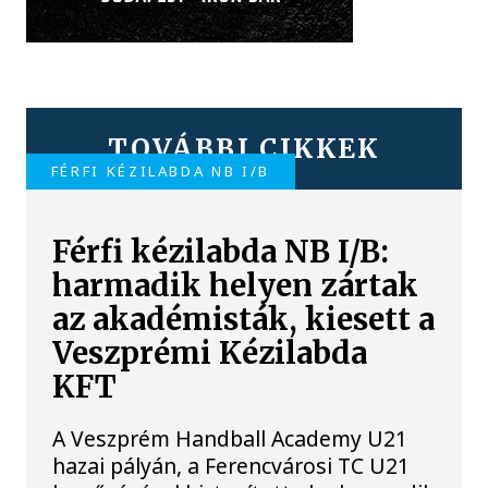
TOVÁBBI CIKKEK
FÉRFI KÉZILABDA NB I/B
Férfi kézilabda NB I/B:
harmadik helyen zártak
az akadémisták, kiesett a
Veszprémi Kézilabda
KFT
A Veszprém Handball Academy U21
hazai pályán, a Ferencvárosi TC U21