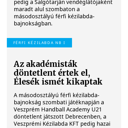
pedig a Salgótarján vendéglátójaként
maradt alul szombaton a
másodosztályú férfi kézilabda-
bajnokságban.
FÉRFI KÉZILABDA NB I
Az akadémisták
döntetlent értek el,
Élesék ismét kikaptak
A másodosztályú férfi kézilabda-
bajnokság szombati játéknapján a
Veszprém Handball Academy U21
döntetlent játszott Debrecenben, a
Veszprémi Kézilabda KFT pedig hazai