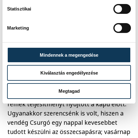
Statisztikai
Tombor Csaba
: – Fiatal csapat vagyunk,
Marketing
a hullámvölgyek hozzátartoznak
a teljesítményünkhöz. A velünk azonos
képességű riválisokkal egyelőre még
Mindennek a megengedése
nehezen meccselünk, hiszen
olyankor bennünket is nyom a tét. Ezúttal
Kiválasztás engedélyezése
azonban felszabadultan játszottunk,
betartva a taktikai utasításokat. A hatos
Megtagad
falunk precízen működött, Borbély
remek teljesítményt nyújtott a kapu előtt.
Ugyanakkor szerencsénk is volt, hiszen a
vendég Csurgó egy nappal kevesebbet
tudott készülni az összecsapásra; vasárnap