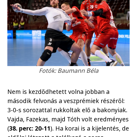
Fotók: Baumann Béla
Nem is kezdődhetett volna jobban a
második felvonás a veszprémiek részéről:
3-0-s sorozattal rukkoltak elő a bakonyiak.
Vajda, Fazekas, majd Tóth volt eredményes
(
38. perc: 20-11
). Ha korai is a kijelentés, de