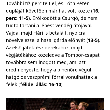
További tíz perc telt el, és Tóth Péter
dupláját követően már hat volt közte (
16.
perc: 11-5
). Erőlködött a Csurgó, de nem
tudta tartani a lépést vendéglátójával.
Vajda, majd Hári is betalált, nyolcra
növelve ezzel a hazai gárda előnyét (
13-5
).
Az első játékrész derekához, majd
végjátékához közeledve a Tombor-csapat
továbbra sem inogott meg, ami azt
eredményezte, hogy a pihenőre végül
hatgólos veszprémi fórral vonulhattak a
felek (
félidei állás: 16-10
).