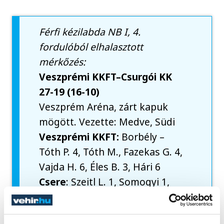
Férfi kézilabda NB I, 4.
fordulóból elhalasztott
mérkőzés:
Veszprémi KKFT–Csurgói KK
27-19 (16-10)
Veszprém Aréna, zárt kapuk
mögött. Vezette: Medve, Südi
Veszprémi KKFT:
Borbély –
Tóth P. 4, Tóth M., Fazekas G. 4,
Vajda H. 6, Éles B. 3, Hári 6
Csere
: Szeitl L. 1, Somogyi 1,
Szmetán P. 1, Kristóf 1, Seregi,
Füleki, Bugyáki, Tóth A.