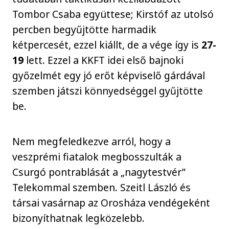
Tombor Csaba együttese; Kirstóf az utolsó
percben begyűjtötte harmadik
kétpercesét, ezzel kiállt, de a vége így is
27-
19
lett. Ezzel a KKFT idei első bajnoki
győzelmét egy jó erőt képviselő gárdával
szemben játszi könnyedséggel gyűjtötte
be.
Nem megfeledkezve arról, hogy a
veszprémi fiatalok megbosszulták a
Csurgó pontrablását a „nagytestvér”
Telekommal szemben. Szeitl László és
társai vasárnap az Orosháza vendégeként
bizonyíthatnak legközelebb.