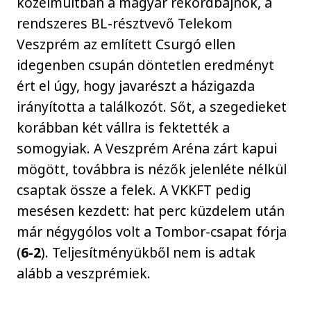
közelmúltban a magyar rekordbajnok, a
rendszeres BL-résztvevő Telekom
Veszprém az említett Csurgó ellen
idegenben csupán döntetlen eredményt
ért el úgy, hogy javarészt a házigazda
irányította a találkozót. Sőt, a szegedieket
korábban két vállra is fektették a
somogyiak. A Veszprém Aréna zárt kapui
mögött, továbbra is nézők jelenléte nélkül
csaptak össze a felek. A VKKFT pedig
mesésen kezdett: hat perc küzdelem után
már négygólos volt a Tombor-csapat fórja
(
6-2
). Teljesítményükből nem is adtak
alább a veszprémiek.