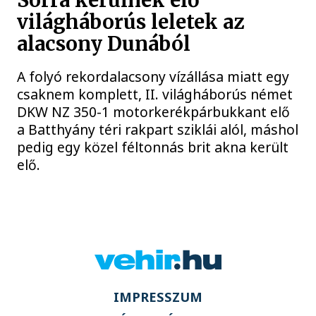
Sorra kerülnek elő
világháborús leletek az
alacsony Dunából
A folyó rekordalacsony vízállása miatt egy
csaknem komplett, II. világháborús német
DKW NZ 350-1 motorkerékpárbukkant elő
a Batthyány téri rakpart sziklái alól, máshol
pedig egy közel féltonnás brit akna került
elő.
IMPRESSZUM