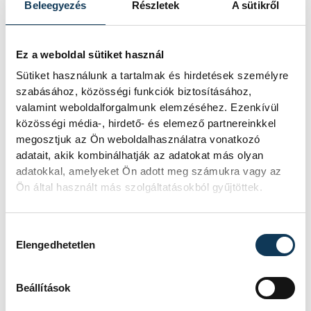
Vezetőedző:
Tombor Csaba
Beleegyezés
Részletek
A sütikről
Csurgói KK:
Tatai – Gebhardt,
Krecic 5, Popovic, Borsos 5,
Ez a weboldal sütiket használ
Kovacevic, Hanusz 3.
Sütiket használunk a tartalmak és hirdetések személyre
Csere
: Füstös (kapus), Vasics,
szabásához, közösségi funkciók biztosításához,
Szeitl E. 5, Gábor, Ács, Kerkovits
valamint weboldalforgalmunk elemzéséhez. Ezenkívül
közösségi média-, hirdető- és elemező partnereinkkel
1, Nagy Sz.
megosztjuk az Ön weboldalhasználatra vonatkozó
Vezetőedző:
Alem Toszkics
adatait, akik kombinálhatják az adatokat más olyan
Hétméteresek
: 3/2 ill. 3/0
adatokkal, amelyeket Ön adott meg számukra vagy az
Ön által használt más szolgáltatásokból gyűjtöttek.
Kiállítások
: 14 ill. 8 perc
Kizárva
: Kristóf (60.)
Hozzájárulás kiválasztása
Elengedhetetlen
Így értékelt a veszprémiek
Beállítások
vezetőedzője