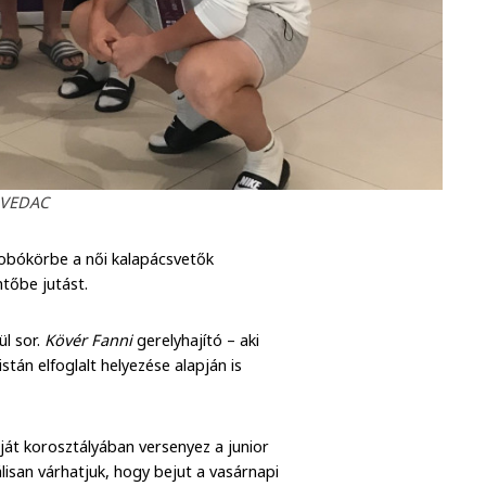
 VEDAC
obókörbe a női kalapácsvetők
ntőbe jutást.
l sor.
Kövér Fanni
gerelyhajító – aki
istán elfoglalt helyezése alapján is
ját korosztályában versenyez a junior
lisan várhatjuk, hogy bejut a vasárnapi