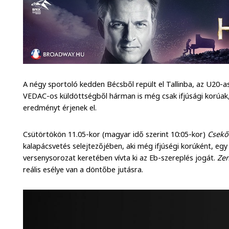
A négy sportoló kedden Bécsből repült el Tallinba, az U20-as 
VEDAC-os küldöttségből hárman is még csak ifjúsági korúak,
eredményt érjenek el.
Csütörtökön 11.05-kor (magyar idő szerint 10:05-kor)
Csekő
kalapácsvetés selejtezőjében, aki még ifjúségi korúként, eg
versenysorozat keretében vívta ki az Eb-szereplés jogát.
Zen
reális esélye van a döntőbe jutásra.