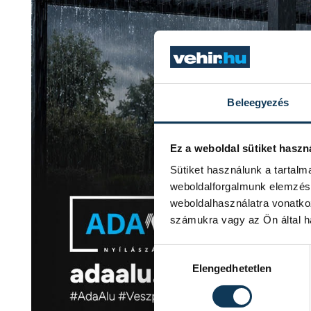
Beleegyezés
Ez a weboldal sütiket haszn
Sütiket használunk a tartal
weboldalforgalmunk elemzésé
weboldalhasználatra vonatko
számukra vagy az Ön által ha
Hozzájárulás kiválasztása
Elengedhetetlen