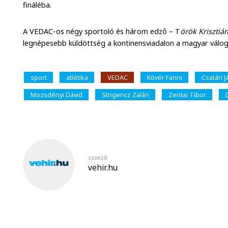
fináléba.
A VEDAC-os négy sportoló és három edző – T
örök Krisztiá
legnépesebb küldöttség a kontinensviadalon a magyar válog
sport
atlétika
VEDAC
Kövér Fanni
Csatári 
Mozsdényi Dávid
Strigencz Zalán
Zentai Tibor
SZERZŐ
vehir.hu