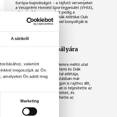
Európa-bajnokságot – a tájfutó versenyeket
a Veszprémi Honvéd Sportegyesület (VHSE),
a kiegészítő programokat pedig a
Veszprémi Egyetemi és Diák Atlétikai Club
(VEDAC) közreműködésével bonyolítják le.
VEDAC
A sütikről
A hegyekből a pályára
vezetett az út
tosításához, valamint
Alig néhány év alatt figyelemre méltó utat
járt be a Veszprémi Egyetemi és Diák
einkkel megosztjuk az Ön
Atlétikai Club (VEDAC) fiatal atlétája,
l, amelyeket Ön adott meg
Mireider Gergő. A hegyifutásban már
Európa- és világbajnokságon is rajthoz állt,
idén pedig pályaatlétikában is teljesítette az
U18-as Európa-bajnoki szintet, és
Magyarországot képviselhette az
Marketing
olaszországi Rietiben.