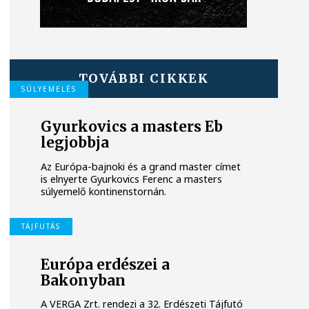
TOVÁBBI CIKKEK
SÚLYEMELÉS
Gyurkovics a masters Eb
legjobbja
Az Európa-bajnoki és a grand master címet
is elnyerte Gyurkovics Ferenc a masters
súlyemelő kontinenstornán.
TÁJFUTÁS
Európa erdészei a
Bakonyban
A VERGA Zrt. rendezi a 32. Erdészeti Tájfutó