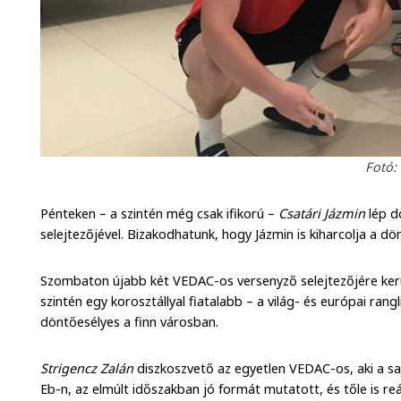
Fotó:
Pénteken – a szintén még csak ifikorú –
Csatári Jázmin
lép d
selejtezőjével. Bizakodhatunk, hogy Jázmin is kiharcolja a dö
Szombaton újabb két VEDAC-os versenyző selejtezőjére kerü
szintén egy korosztállyal fiatalabb – a világ- és európai rangl
döntőesélyes a finn városban.
Strigencz Zalán
diszkoszvető az egyetlen VEDAC-os, aki a sa
Eb-n, az elmúlt időszakban jó formát mutatott, és tőle is reá