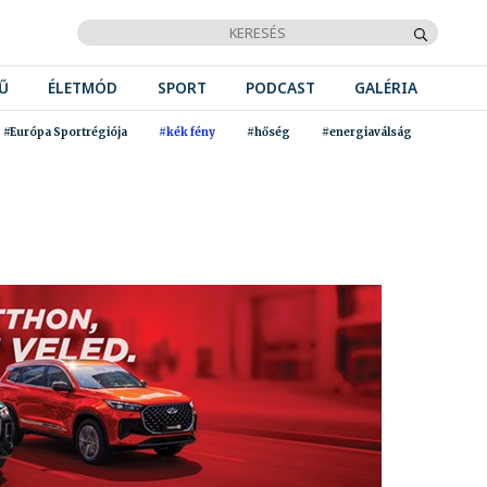
Ű
ÉLETMÓD
SPORT
PODCAST
GALÉRIA
#Európa Sportrégiója
#kék fény
#hőség
#energiaválság