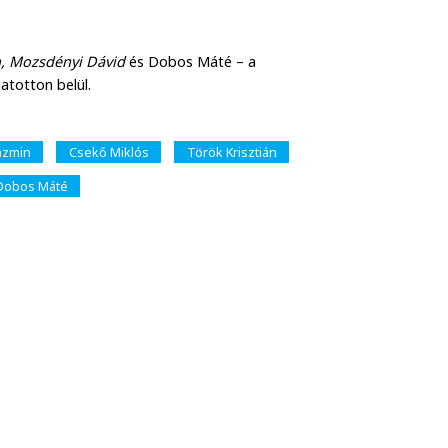
n, Mozsdényi Dávid
és Dobos Máté – a
atotton belül.
Jázmin
Csekő Miklós
Török Krisztián
Dobos Máté