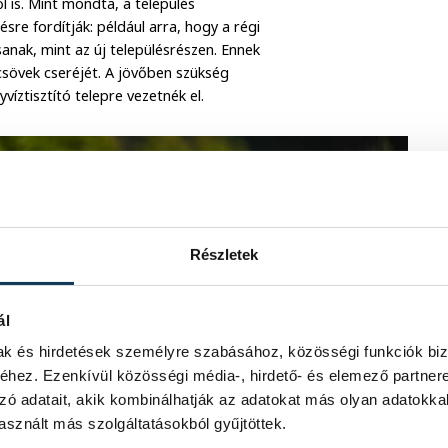
 is. Mint mondta, a település
sre fordítják: például arra, hogy a régi
sanak, mint az új településrészen. Ennek
csövek cseréjét. A jövőben szükség
yvíztisztító telepre vezetnék el.
Részletek
ál
mak és hirdetések személyre szabásához, közösségi funkciók biz
hez. Ezenkívül közösségi média-, hirdető- és elemező partner
zó adatait, akik kombinálhatják az adatokat más olyan adatokka
sznált más szolgáltatásokból gyűjtöttek.