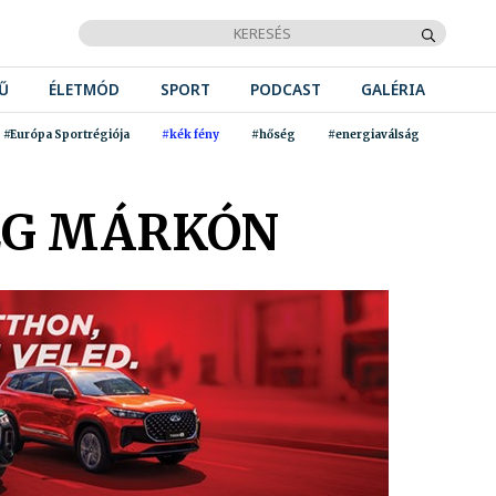
Ű
ÉLETMÓD
SPORT
PODCAST
GALÉRIA
#Európa Sportrégiója
#kék fény
#hőség
#energiaválság
MEG MÁRKÓN