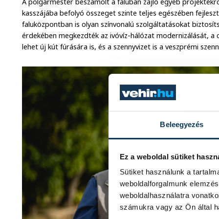
A polgármester beszámolt a faluban zajló egyéb projektekről
kasszájába befolyó összeget szinte teljes egészében fejleszté
faluközpontban is olyan színvonalú szolgáltatásokat biztosít
érdekében megkezdték az ivóvíz-hálózat modernizálását, a 
lehet új kút fúrására is, és a szennyvizet is a veszprémi szenn
Beleegyezés
Ez a weboldal sütiket haszn
Sütiket használunk a tartal
weboldalforgalmunk elemzésé
weboldalhasználatra vonatko
számukra vagy az Ön által ha