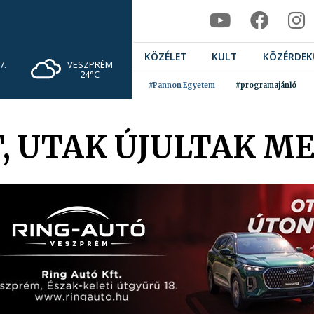
KÖZÉLET
KULT
KÖZÉRDEK
VESZPRÉM
7.
24°C
#Pannon Egyetem
#programajánló
T, UTAK ÚJULTAK 