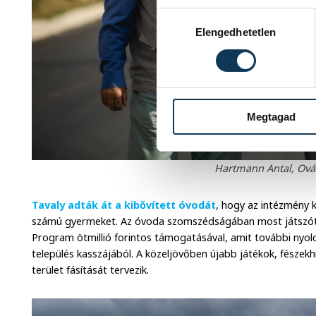
Hozzájárulás kiválasztása
Elengedhetetlen
Megtagad
Hartmann Antal, Ová
Tavaly adták át a kibővített óvodát
, hogy az intézmény 
számú gyermeket. Az óvoda szomszédságában most játszóter
Program ötmillió forintos támogatásával, amit további nyolcmi
település kasszájából. A közeljövőben újabb játékok, fészekhi
terület fásítását tervezik.