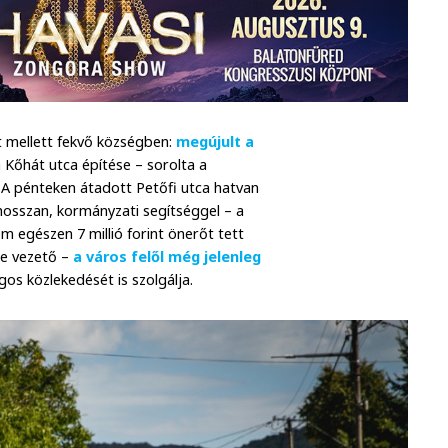
út mellett fekvő községben:
megújult a
a Kőhát utca építése – sorolta a
A pénteken átadott Petőfi utca hatvan
hosszan, kormányzati segítséggel – a
m egészen 7 millió forint önerőt tett
be vezető –
a város felől még jelenleg
ágos közlekedését is szolgálja.