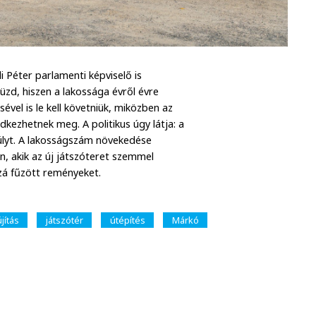
 Péter parlamenti képviselő is
küzd, hiszen a lakossága évről évre
sével is le kell követniük, miközben az
kezhetnek meg. A politikus úgy látja: a
súlyt. A lakosságszám növekedése
n, akik az új játszóteret szemmel
zzá fűzött reményeket.
jítás
játszótér
útépítés
Márkó