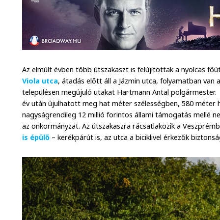
Az elmúlt évben több útszakaszt is felújítottak a nyolcas fő
Viola utca
, átadás előtt áll a Jázmin utca, folyamatban van 
településen megújuló utakat Hartmann Antal polgármester. 
év után újulhatott meg hat méter szélességben, 580 méter 
nagyságrendileg 12 millió forintos állami támogatás mellé ne
az önkormányzat. Az útszakaszra rácsatlakozik a Veszprém
is épülő
– kerékpárút is, az utca a biciklivel érkezők biztons