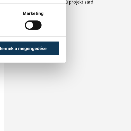
településeken” elnevezésű projekt záró
rendezvényét.
Marketing
dennek a megengedése