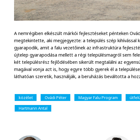
A nemrégiben elkészült márkói fejlesztéseket pénteken Ovádi
megtekintette, aki megjegyezte: a település szép kihívással 
gyarapodik, amit a falu vezetőinek az infrastruktúra fejleszté
újtelep gyarapodása mellett a régi településmagról sem feled
két településrész fejlődésében sikerült megtalálni az egyen
magával vonja azt is, hogy egyre több gyerek él a települése
láthatóan szeretik, használják, a beruházás beváltotta a ho
közélet
Ovádi Péter
Magyar Falu Program
útfelú
Hartmann Antal