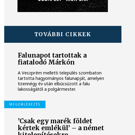
TOVÁBBI CIKKEK
Falunapot tartottak a
fiatalodó Márkón
A Veszprém melletti település szombaton
tartotta hagyományos falunapját, amelyen
tizennégy év után elbúcsúzott a falu
lakosságától a polgármester.
MEGEMLÉKEZÉS
’Csak egy marék földet
kértek emlékül’ – a német
kitelepítésekre