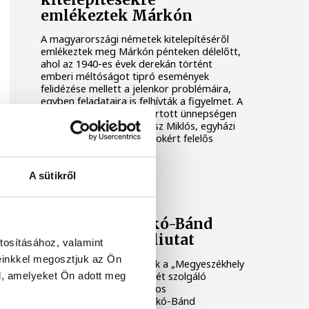
emlékeztek Márkón
A magyarországi németek kitelepítéséről
emlékeztek meg Márkón pénteken délelőtt,
ahol az 1940-es évek derekán történt
emberi méltóságot tipró események
felidézése mellett a jelenkor problémáira,
egyben feladataira is felhívták a figyelmet. A
katolikus templomban tartott ünnepségen
beszédet mondott Soltész Miklós, egyházi
és nemzetiségi kapcsolatokért felelős
államtitkár is.
A sütikről
KÖZÉLET
Bejárták a Márkó-Bánd
közötti új bicikliutat
tosításához, valamint
einkkel megosztjuk az Ön
Szombat reggel tartották a „Megyeszékhely
kerékpáros megközelítését szolgáló
l, amelyeket Ön adott meg
hivatásforgalmi kerékpáros
közlekedésfejlesztés Márkó-Bánd