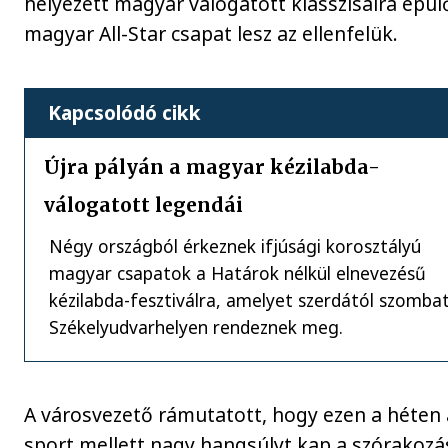
helyezett magyar válogatott klasszisaira épül
magyar All-Star csapat lesz az ellenfelük.
Kapcsolódó cikk
Újra pályán a magyar kézilabda-
válogatott legendái
Négy országból érkeznek ifjúsági korosztályú
magyar csapatok a Határok nélkül elnevezésű
kézilabda-fesztiválra, amelyet szerdától szomba
Székelyudvarhelyen rendeznek meg.
A városvezető rámutatott, hogy ezen a héten 
sport mellett nagy hangsúlyt kap a szórakozá