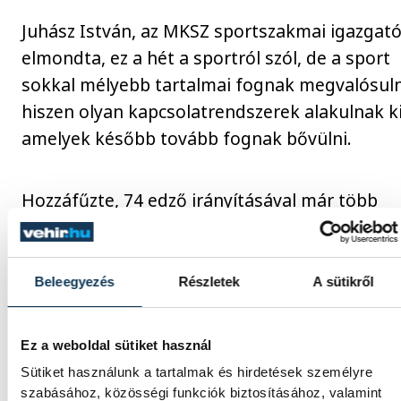
Juhász István, az MKSZ sportszakmai igazgató
elmondta, ez a hét a sportról szól, de a sport
sokkal mélyebb tartalmai fognak megvalósuln
hiszen olyan kapcsolatrendszerek alakulnak ki
amelyek később tovább fognak bővülni.
Hozzáfűzte, 74 edző irányításával már több
mint 1800 igazolt sportoló vesz részt a határ
túli területeken a kézilabda akadémiai
rendszerében.
Beleegyezés
Részletek
A sütikről
A kézilabdameccseken kívül kulturális, zenei é
Ez a weboldal sütiket használ
gasztronómiai programokkal várják az
Sütiket használunk a tartalmak és hirdetések személyre
érdeklődőket Székelyudvarhelyen, az
szabásához, közösségi funkciók biztosításához, valamint