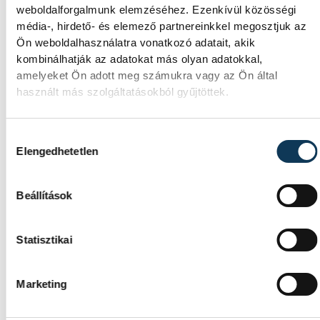
weboldalforgalmunk elemzéséhez. Ezenkívül közösségi
utánpótlástornán játszó játékosok pedig
média-, hirdető- és elemező partnereinkkel megosztjuk az
kirándulásokon és helytörténeti előadásokon
Ön weboldalhasználatra vonatkozó adatait, akik
vesznek részt, majd a fesztivál Székelyudvarh
kombinálhatják az adatokat más olyan adatokkal,
amelyeket Ön adott meg számukra vagy az Ön által
városának Szent István-napi ünnepségével
használt más szolgáltatásokból gyűjtöttek.
zárul.
Hozzájárulás kiválasztása
A fiatalok mérkőzéseit, valamint a gálameccse
Elengedhetetlen
is bárki megtekintheti élőben a YouTube-on.
Beállítások
sport
kézilabda
ország-világ
Statisztikai
Magyar Kézilabda Szövetség
Marketing