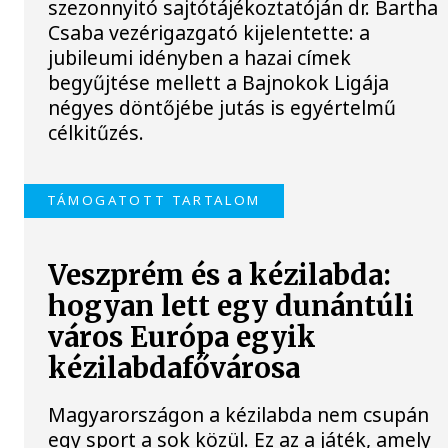
szezonnyitó sajtótájékoztatóján dr. Bartha
Csaba vezérigazgató kijelentette: a
jubileumi idényben a hazai címek
begyűjtése mellett a Bajnokok Ligája
négyes döntőjébe jutás is egyértelmű
célkitűzés.
TÁMOGATOTT TARTALOM
Veszprém és a kézilabda:
hogyan lett egy dunántúli
város Európa egyik
kézilabdafővárosa
Magyarországon a kézilabda nem csupán
egy sport a sok közül. Ez az a játék, amely