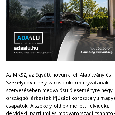
Az MKSZ, az Együtt növünk fel! Alapítvány és
Székelyudvarhely város önkormányzatának
szervezésében megvalósuló eseményre négy
országból érkeztek ifjúsági korosztályú magy
csapatok. A székelyföldiek mellett felvidéki,
délvidéki, partiumi és magyarországi csapato