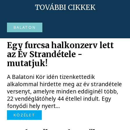
TOVÁBBI CIKKEK
BALATON
Egy furcsa halkonzerv lett
az Év Strandétele -
mutatjuk!
A Balatoni Kör idén tizenkettedik
alkalommal hirdette meg az év strandétele
versenyt, amelyre minden eddiginél több,
22 vendéglátóhely 44 étellel indult. Egy
fonyódi hely nyert...
KÖZÉLET