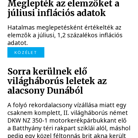
Meglepték az elemzőket a
júliusi inflációs adatok
Hatalmas meglepetésként értékelték az
elemzők a júliusi, 1,2 százalékos inflációs
adatot.
KÖZÉLET
Sorra kerülnek elő
világháborús leletek az
alacsony Dunából
A folyó rekordalacsony vízállása miatt egy
csaknem komplett, II. világháborús német
DKW NZ 350-1 motorkerékpárbukkant elő
a Batthyány téri rakpart sziklái alól, máshol
pedig egy közel féltonnás brit akna került