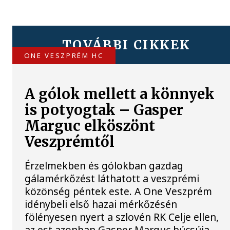
TOVÁBBI CIKKEK
ONE VESZPRÉM HC
A gólok mellett a könnyek
is potyogtak – Gasper
Marguc elköszönt
Veszprémtől
Érzelmekben és gólokban gazdag
gálamérkőzést láthatott a veszprémi
közönség péntek este. A One Veszprém
idénybeli első hazai mérkőzésén
fölényesen nyert a szlovén RK Celje ellen,
az est azonban Gasper Marguc búcsúja