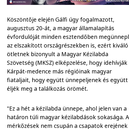
Köszöntője elején Gálfi úgy fogalmazott,
augusztus 20-át, a magyar államalapítás
évfordulóját minden esztendőben megünnepl
az elszakított országrészekben is, ezért kiváló
ötletnek bizonyult a Magyar Kézilabda
Szövetség (MKSZ) elképzelése, hogy idehívják
Kárpát-medence más régióinak magyar
fiataljait, hogy együtt ünnepeljenek és együtt
éljék meg a találkozás örömét.
"Ez a hét a kézilabda ünnepe, ahol jelen van a
határon túli magyar kézilabdások sokasága. 
mérkőzések nem csupán a csapatok erejének