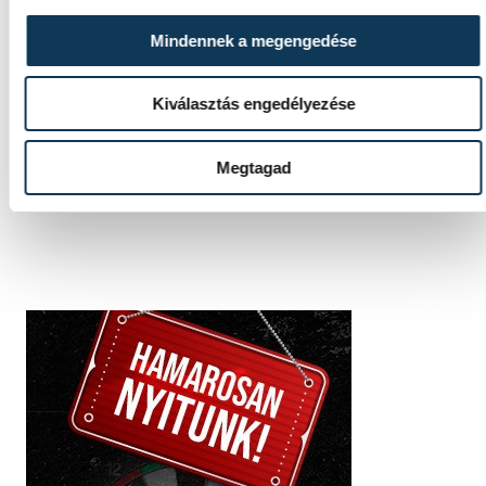
Mindennek a megengedése
SZERZŐ
vehir.hu
Kiválasztás engedélyezése
Megtagad