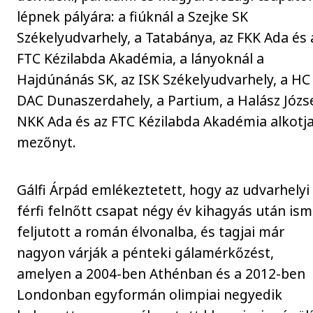
lépnek pályára: a fiúknál a Szejke SK
Székelyudvarhely, a Tatabánya, az FKK Ada és 
FTC Kézilabda Akadémia, a lányoknál a
Hajdúnánás SK, az ISK Székelyudvarhely, a HC
DAC Dunaszerdahely, a Partium, a Halász Józs
NKK Ada és az FTC Kézilabda Akadémia alkotja
mezőnyt.
Gálfi Árpád emlékeztetett, hogy az udvarhelyi
férfi felnőtt csapat négy év kihagyás után ism
feljutott a román élvonalba, és tagjai már
nagyon várják a pénteki gálamérkőzést,
amelyen a 2004-ben Athénban és a 2012-ben
Londonban egyformán olimpiai negyedik