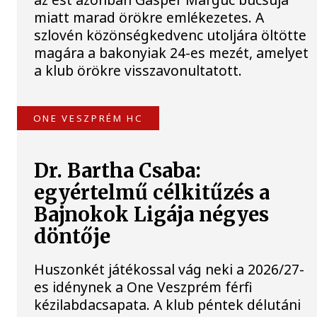
miatt marad örökre emlékezetes. A
szlovén közönségkedvenc utoljára öltötte
magára a bakonyiak 24-es mezét, amelyet
a klub örökre visszavonultatott.
ONE VESZPRÉM HC
Dr. Bartha Csaba:
egyértelmű célkitűzés a
Bajnokok Ligája négyes
döntője
Huszonkét játékossal vág neki a 2026/27-
es idénynek a One Veszprém férfi
kézilabdacsapata. A klub péntek délutáni