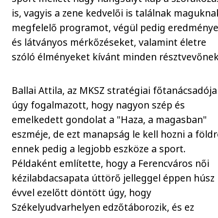
is, vagyis a zene kedvelői is találnak magukna
megfelelő programot, végül pedig eredmény
és látványos mérkőzéseket, valamint életre
szóló élményeket kívánt minden résztvevőnek
Ballai Attila, az MKSZ stratégiai főtanácsadója
úgy fogalmazott, hogy nagyon szép és
emelkedett gondolat a "Haza, a magasban"
eszméje, de ezt manapság le kell hozni a földr
ennek pedig a legjobb eszköze a sport.
Példaként említette, hogy a Ferencváros női
kézilabdacsapata úttörő jelleggel éppen húsz
évvel ezelőtt döntött úgy, hogy
Székelyudvarhelyen edzőtáborozik, és ez