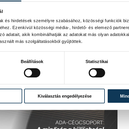
ál
mak és hirdetések személyre szabásához, közösségi funkciók biz
hez. Ezenkívül közösségi média-, hirdető- és elemező partner
zó adatait, akik kombinálhatják az adatokat más olyan adatokka
sznált más szolgáltatásokból gyűjtöttek.
Beállítások
Statisztikai
Kiválasztás engedélyezése
Min