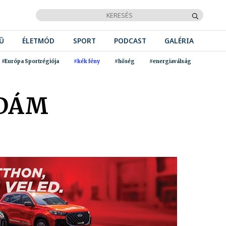
Ű
ÉLETMÓD
SPORT
PODCAST
GALÉRIA
#Európa Sportrégiója
#kék fény
#hőség
#energiaválság
ÁDÁM