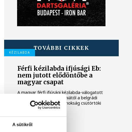
TOVÁBBI CIKKEK
KÉZILABDA
Férfi kézilabda ifjúsági Eb:
nem jutott elődöntőbe a
magyar csapat
A magyar férfi ifjúsági kézilabda-válogatott
32-27-re kikapott Szlovéniától a belgrádi
korosztályos Európa-bajnokság csütörtöki
negyeddöntőjében.
ONE VESZPRÉM HC
A sütikről