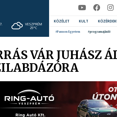
KÖZÉLET
KULT
KÖZÉRDEK
VESZPRÉM
7.
25°C
#Pannon Egyetem
#programajánló
RÁS VÁR JUHÁSZ 
ZILABDÁZÓRA