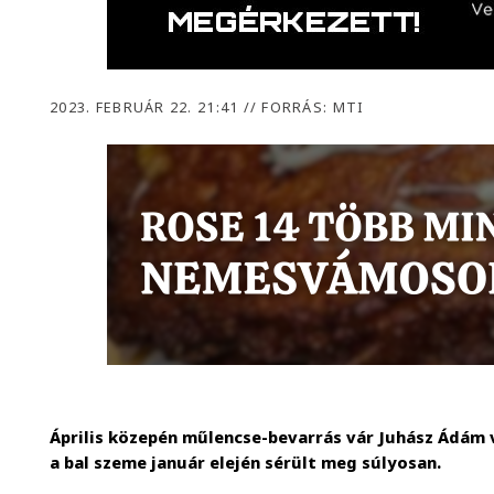
2023. FEBRUÁR 22. 21:41
//
FORRÁS: MTI
Április közepén műlencse-bevarrás vár Juhász Ádám 
a bal szeme január elején sérült meg súlyosan.