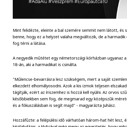
Mint felidézte, eleinte a bal szemére semmit nem látott, és
benne, hogy ez a helyzet valaha megváltozik, de a harmadik
fog térni a látása.
A negyedik műtétet egy németországi kórházban ugyanaz a 
18-án, aki a harmadikat is csinálta.
"Műlencse-bevarrásra lesz szükségem, mert a saját szemlen
elkezdett elhomályosodni. Azok a kis izmok teljesen elszakadt
tágítják, ezért az íriszemhez is hozzá kell nyúlni. Az orvos s
későbbiekben sem fog, de megmarad egy középszűk méreten
és a fókuszálásban is segít majd" - magyarázta Juhász.
Hozzáfűzte: a felépülési idő várhatóan három-hat hét lesz,
kézilabdázni, a klubjával még megy az egyeztetés, hogy miko