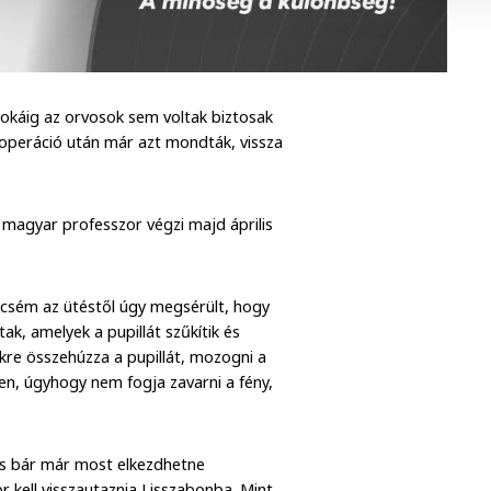
 sokáig az orvosok sem voltak biztosak
 operáció után már azt mondták, vissza
magyar professzor végzi majd április
csém az ütéstől úgy megsérült, hogy
ak, amelyek a pupillát szűkítik és
zűkre összehúzza a pupillát, mozogni a
, úgyhogy nem fogja zavarni a fény,
 és bár már most elkezdhetne
r kell visszautaznia Lisszabonba. Mint