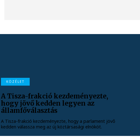
KÖZÉLET
A Tisza-frakció kezdeményezte,
hogy jövő kedden legyen az
államfőválasztás
A Tisza-frakció kezdeményezte, hogy a parlament jövő
kedden válassza meg az új köztársasági elnököt.