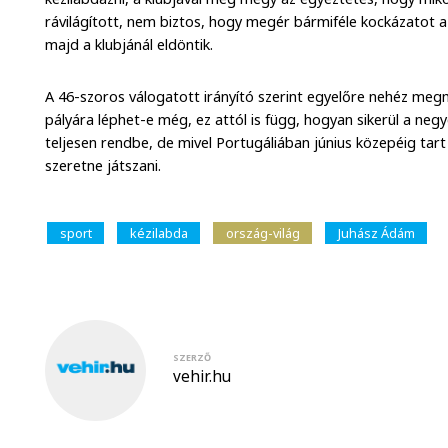
rávilágított, nem biztos, hogy megér bármiféle kockázatot a
majd a klubjánál eldöntik.
A 46-szoros válogatott irányító szerint egyelőre nehéz m
pályára léphet-e még, ez attól is függ, hogyan sikerül a negy
teljesen rendbe, de mivel Portugáliában június közepéig tar
szeretne játszani.
sport
kézilabda
ország-világ
Juhász Ádám
SZERZŐ
vehir.hu