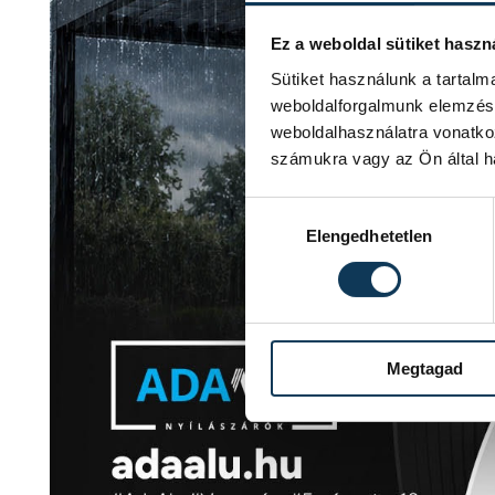
Ez a weboldal sütiket haszn
Sütiket használunk a tartal
weboldalforgalmunk elemzésé
weboldalhasználatra vonatko
számukra vagy az Ön által ha
Hozzájárulás kiválasztása
Elengedhetetlen
Megtagad