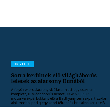
KÖZÉLET
Sorra kerülnek elő világháborús
leletek az alacsony Dunából
A folyó rekordalacsony vízállása miatt egy csaknem
komplett, II. világháborús német DKW NZ 350-1
motorkerékpárbukkant elő a Batthyány téri rakpart sziklái
alól, máshol pedig egy közel féltonnás brit akna került elő.