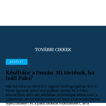
TOVÁBBI CIKKEK
KÖZÉLET
Késéltánc a Dunán: Mi történik, ha
leáll Paks?
Mártha Imre, az MVM Zrt. egykori vezérigazgatója ATV-n
Rónai Egonnak adott interjújában vázolta fel a Paksi
Atomerőmű előtt álló példátlan technológiai kihívásokat. A
szakember, aki korábban éveken át felelt a hazai energetikai
fejlesztésekért és a paksi blokkok működéséért, arra