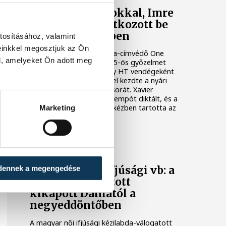
Nielsen bravúrokkal, Imre
két góllal mutatkozott be
Veszprém-mezben
tosításához, valamint
einkkel megosztjuk az Ön
A bajnoki és Magyar Kupa-címvédő One
l, amelyeket Ön adott meg
Veszprém fölényes, 44–25-ös győzelmet
aratott az ETO University HT vendégeként
csütörtökön, ezzel sikerrel kezdte a nyári
felkészülési mérkőzések sorát. Xavier
Pascual együttese nagy tempót diktált, és a
találkozó nagy részében kézben tartotta az
Marketing
eseményeket.
KÉZILABDA
dennek a megengedése
Női kézilabda ifjúsági vb: a
magyar válogatott
kikapott Dániától a
negyeddöntőben
A magyar női ifjúsági kézilabda-válogatott