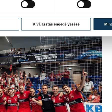
 volt eredményes az Orlen Wisla Plock
llen. A Lengyel Kupa címvédője
Kiválasztás engedélyezése
Min