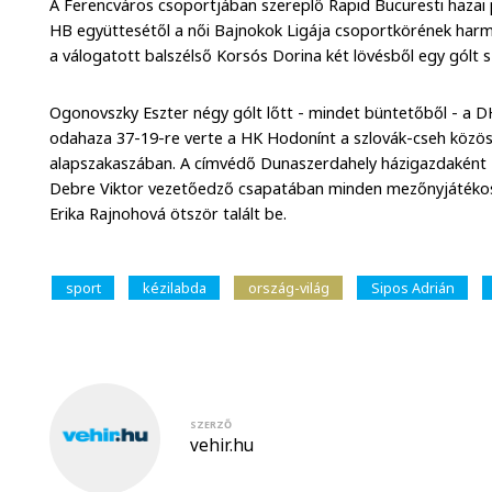
A Ferencváros csoportjában szereplő Rapid Bucuresti hazai 
HB együttesétől a női Bajnokok Ligája csoportkörének har
a válogatott balszélső Korsós Dorina két lövésből egy gólt s
Ogonovszky Eszter négy gólt lőtt - mindet büntetőből - a D
odahaza 37-19-re verte a HK Hodonínt a szlovák-cseh közös
alapszakaszában. A címvédő Dunaszerdahely házigazdaként 43
Debre Viktor vezetőedző csapatában minden mezőnyjátékos s
Erika Rajnohová ötször talált be.
sport
kézilabda
ország-világ
Sipos Adrián
SZERZŐ
vehir.hu