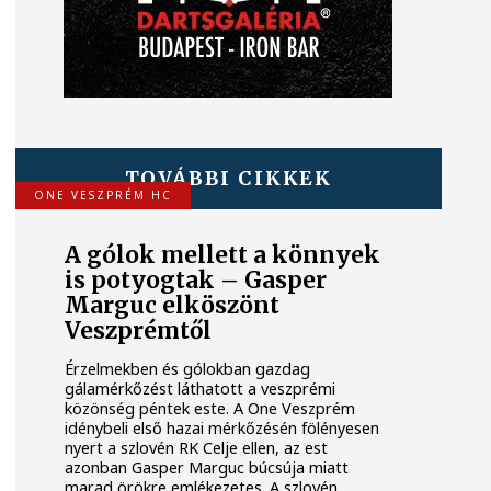
TOVÁBBI CIKKEK
ONE VESZPRÉM HC
A gólok mellett a könnyek
is potyogtak – Gasper
Marguc elköszönt
Veszprémtől
Érzelmekben és gólokban gazdag
gálamérkőzést láthatott a veszprémi
közönség péntek este. A One Veszprém
idénybeli első hazai mérkőzésén fölényesen
nyert a szlovén RK Celje ellen, az est
azonban Gasper Marguc búcsúja miatt
marad örökre emlékezetes. A szlovén