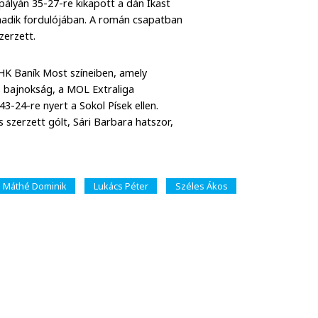
pályán 35-27-re kikapott a dán Ikast
madik fordulójában. A román csapatban
zerzett.
HK Baník Most színeiben, amely
 bajnokság, a MOL Extraliga
-24-re nyert a Sokol Písek ellen.
zerzett gólt, Sári Barbara hatszor,
Máthé Dominik
Lukács Péter
Széles Ákos