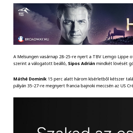
A Melsungen vasárnap 28-25-re nyert a TBV Lemgo Lippe ot
szerint a válogatott beálló,
Sipos Adrián
mindkét lövését gó
Máthé Dominik
15 perc alatt három kísérletből kétszer talá
pályán 35-27-re megnyert francia bajnoki meccsén az US Créte