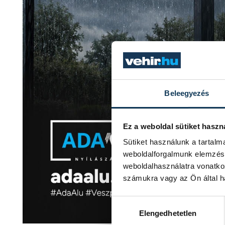
Beleegyezés
Ez a weboldal sütiket haszn
Sütiket használunk a tartal
weboldalforgalmunk elemzésé
weboldalhasználatra vonatko
számukra vagy az Ön által ha
Hozzájárulás kiválasztása
Elengedhetetlen