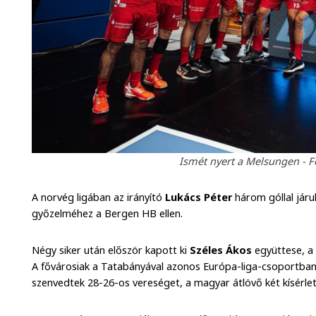
Ismét nyert a Melsungen - 
A norvég ligában az irányító
Lukács Péter
három góllal járu
győzelméhez a Bergen HB ellen.
Négy siker után először kapott ki
Széles Ákos
együttese, a
A fővárosiak a Tatabányával azonos Európa-liga-csoportb
szenvedtek 28-26-os vereséget, a magyar átlövő két kísérlet