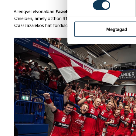
A lengyel élvonalban
Fazekas Gergő
két kísérletből egyszer
színeiben, amely otthon 31-20-ra nyert a Wybrzeze Gdansk e
százszázalékos hat forduló után.
Megtagad