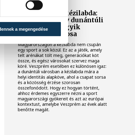
Veszprém és a kézilabda:
hogyan lett egy dunántúli
város Európa egyik
dennek a megengedése
kézilabdafővárosa
Magyarországon a kézilabda nem csupán
egy sport a sok közül. Ez az a játék, amely
telt arénákat tölt meg, generációkat köt
össze, és egész városokat szervez maga
köré. Veszprém esetében ez különösen igaz:
a dunántúli városban a kézilabda mára a
helyi identitás alapköve, ahol a csapat sorsa
és a közösség érzése szorosan
összefonódott. Hogy ez hogyan történt,
ahhoz érdemes egyszerre nézni a sport
magyarországi gyökereit és azt az európai
kontextust, amelybe Veszprém az évek alatt
benőtte magát.