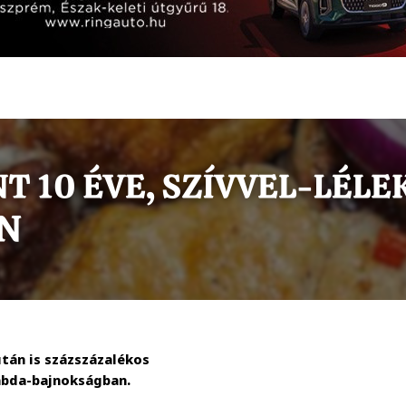
tán is százszázalékos
labda-bajnokságban.