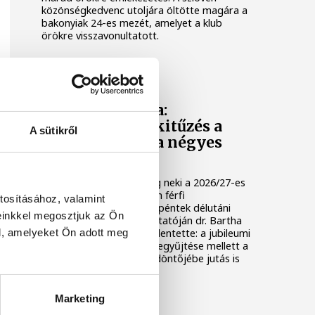
közönségkedvenc utoljára öltötte magára a
bakonyiak 24-es mezét, amelyet a klub
örökre visszavonultatott.
ONE VESZPRÉM HC
Dr. Bartha Csaba:
egyértelmű célkitűzés a
A sütikről
Bajnokok Ligája négyes
döntője
Huszonkét játékossal vág neki a 2026/27-es
idénynek a One Veszprém férfi
tosításához, valamint
kézilabdacsapata. A klub péntek délutáni
einkkel megosztjuk az Ön
szezonnyitó sajtótájékoztatóján dr. Bartha
l, amelyeket Ön adott meg
Csaba vezérigazgató kijelentette: a jubileumi
idényben a hazai címek begyűjtése mellett a
Bajnokok Ligája négyes döntőjébe jutás is
egyértelmű célkitűzés.
Marketing
TÁMOGATOTT TARTALOM