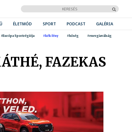
Ű
ÉLETMÓD
SPORT
PODCAST
GALÉRIA
#Európa Sportrégiója
#kék fény
#hőség
#energiaválság
MÁTHÉ, FAZEKAS