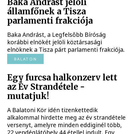
Baka Andrást jelöli
államfőnek a Tisza
parlamenti frakciója
Baka Andrást, a Legfelsőbb Bíróság
korábbi elnökét jelöli köztársasági
elnöknek a Tisza párt parlamenti frakciója.
BALATON
Egy furcsa halkonzerv lett
az Év Strandétele -
mutatjuk!
A Balatoni Kör idén tizenkettedik
alkalommal hirdette meg az év strandétele
versenyt, amelyre minden eddiginél több,
22 vendéglátóhely 44 étellel indult. Egy