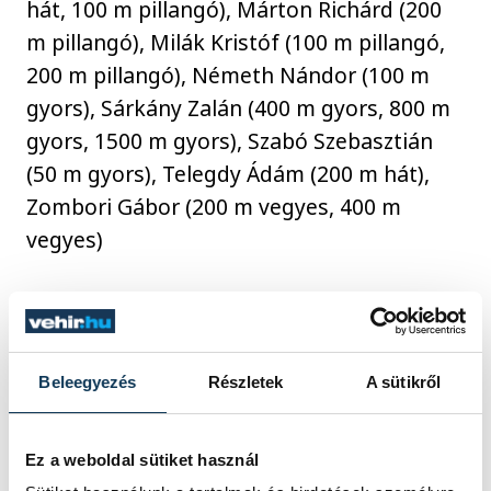
hát, 100 m pillangó), Márton Richárd (200
m pillangó), Milák Kristóf (100 m pillangó,
200 m pillangó), Németh Nándor (100 m
gyors), Sárkány Zalán (400 m gyors, 800 m
gyors, 1500 m gyors), Szabó Szebasztián
(50 m gyors), Telegdy Ádám (200 m hát),
Zombori Gábor (200 m vegyes, 400 m
vegyes)
nők
: Ábrahám Minna (200 m gyors), Jackl
Vivien (1500 m gyors, 400 m vegyes), Kapás
Boglárka (200 m pillangó), Késely Ajna (400
Beleegyezés
Részletek
A sütikről
m gyors, 800 m gyors), Molnár Dóra (200 m
hát), Pádár Nikolett (200 m gyors),
Ez a weboldal sütiket használ
Sebestyén Dalma (200 m vegyes),