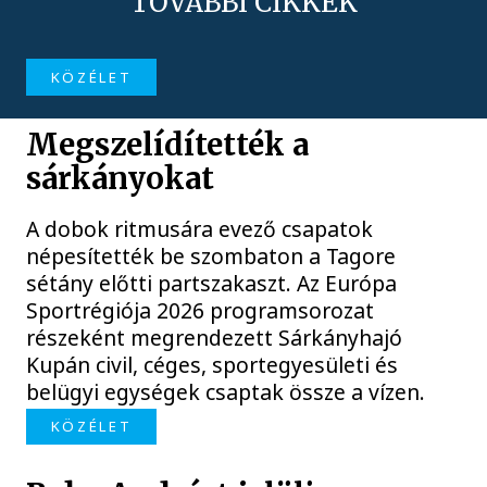
TOVÁBBI CIKKEK
KÖZÉLET
Megszelídítették a
sárkányokat
A dobok ritmusára evező csapatok
népesítették be szombaton a Tagore
sétány előtti partszakaszt. Az Európa
Sportrégiója 2026 programsorozat
részeként megrendezett Sárkányhajó
Kupán civil, céges, sportegyesületi és
belügyi egységek csaptak össze a vízen.
KÖZÉLET