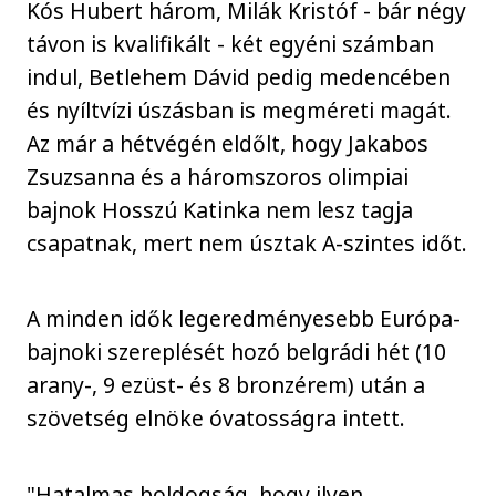
Kós Hubert három, Milák Kristóf - bár négy
távon is kvalifikált - két egyéni számban
indul, Betlehem Dávid pedig medencében
és nyíltvízi úszásban is megméreti magát.
Az már a hétvégén eldőlt, hogy Jakabos
Zsuzsanna és a háromszoros olimpiai
bajnok Hosszú Katinka nem lesz tagja
csapatnak, mert nem úsztak A-szintes időt.
A minden idők legeredményesebb Európa-
bajnoki szereplését hozó belgrádi hét (10
arany-, 9 ezüst- és 8 bronzérem) után a
szövetség elnöke óvatosságra intett.
"Hatalmas boldogság, hogy ilyen