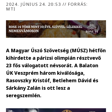
2024. JÚNIUS 24. 20:53
//
FORRÁS:
MTI
A Magyar Úszó Szövetség (MÚSZ) hétfőn
kihirdette a párizsi olimpián résztvevő
23 fős válogatott névsorát. A Balaton
ÚK Veszprém három kiválósága,
Rasovszky Kristóf, Betlehem Dávid és
Sárkány Zalán is ott lesz a
seregszemlén.