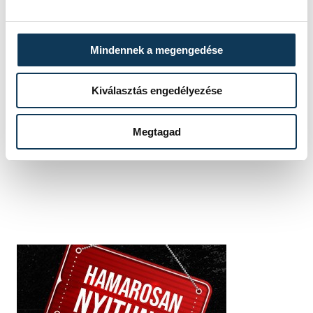
Betlehem Dávid
Sárkány Zalán
Mindennek a megengedése
Kiválasztás engedélyezése
SZERZŐ
vehir.hu
Megtagad