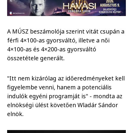
A MÚSZ beszámolója szerint vitát csupán a
férfi 4×100-as gyorsváltó, illetve a női
4×100-as és 4×200-as gyorsváltó
összetétele generált.
"Itt nem kizárólag az időeredményeket kell
figyelembe venni, hanem a potenciális
indulók egyéni programját is" - mondta az
elnökségi ülést követően Wladár Sándor
elnök.