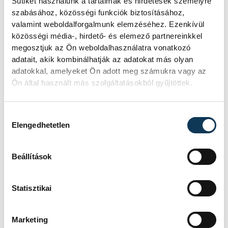
Sütiket használunk a tartalmak és hirdetések személyre
Senánszky Petra (50 m gyors), Szabó-
szabásához, közösségi funkciók biztosításához,
Feltóthy Eszter (200 m hát), Ugrai Panna
valamint weboldalforgalmunk elemzéséhez. Ezenkívül
közösségi média-, hirdető- és elemező partnereinkkel
(váltó)
megosztjuk az Ön weboldalhasználatra vonatkozó
adatait, akik kombinálhatják az adatokat más olyan
adatokkal, amelyeket Ön adott meg számukra vagy az
nyíltvízi úszás (10 km):
Betlehem Dávid,
Ön által használt más szolgáltatásokból gyűjtöttek.
Rasovszky Kristóf, Fábián Bettina
Hozzájárulás kiválasztása
Elengedhetetlen
sport
ország-világ
úszás
Beállítások
olimpia
Rasovszky Kristóf
Párizs 2024
Statisztikai
Balaton Úszó Klub Veszprém
Marketing