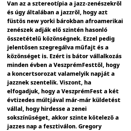
Van az a sztereotípia a jazz-zenészekről
és úgy általában a jazzről, hogy azt
füstös new yorki bárokban afroamerikai
zenészek adják elő szintén hasonló
összetételű közönségnek. Ezzel pedig
jelentősen szegregálva műfajt és a
közönséget is. Ezért is bátor vállalkozás
minden évben a VeszprémFesttől, hogy
a koncertsorozat valamelyik napját a
jazznek szentelik. Viszont, ha
elfogadjuk, hogy a VeszprémFest a két
évtizedes múltjával már-már küldetést
vállal, hogy hirdesse a zenei
sokszínűséget, akkor szinte kötelező a
jazzes nap a fesztiválon. Gregory