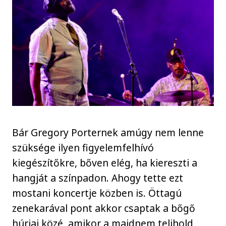
Bár Gregory Porternek amúgy nem lenne
szüksége ilyen figyelemfelhívó
kiegészítőkre, bőven elég, ha kiereszti a
hangját a színpadon. Ahogy tette ezt
mostani koncertje közben is. Öttagú
zenekarával pont akkor csaptak a bőgő
húrjai közé, amikor a majdnem telihold