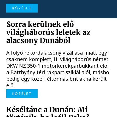
KÖZÉLET
Sorra kerülnek elő
világháborús leletek az
alacsony Dunából
A folyó rekordalacsony vízállása miatt egy
csaknem komplett, II. világháborús német
DKW NZ 350-1 motorkerékpárbukkant elő
a Batthyány téri rakpart sziklái alól, máshol
pedig egy közel féltonnás brit akna került
elő.
KÖZÉLET
Késéltánc a Dunán: Mi