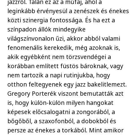
jazzről. Talán ez az a műfaj, ahol a
leginkább érvényesül a zenészek és énekes
közti szinergia fontossága. És ha ezt a
színpadon állók mindegyike
világszínvonalon űzi, akkor abból valami
fenomenális kerekedik, még azoknak is,
akik egyébként nem törzsvendégei a
korábban említett füstös bároknak, vagy
nem tartozik a napi rutinjukba, hogy
otthon feltegyenek egy jazz bakelitlemezt.
Gregory Porterék viszont bemutatták azt
is, hogy külön-külön milyen hangokat
képesek előcsalogatni a zongorából, a
bőgőből, a szaxofonból, a dobokból és
persze az énekes a torkából. Mint amikor