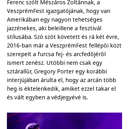
Ferenc szólt Mészáros Zoltánnak, a
VeszprémFest igazgatójának, hogy van
Amerikában egy nagyon tehetséges
jazzénekes, aki beleillene a fesztivál
stílusába. Szó szót követett és rá két évre,
2016-ban már a VeszprémFest fellépői közt
szerepelt a furcsa fej- és arcfedőjéről
ismert zenész. Utóbbi nem csak egy
sztárallűr, Gregory Porter egy korábbi
interjújában árulta el, hogy az arcán több
heg is éktelenkedik, amiket ezzel takar el
és vált egyben a védjegyévé is.