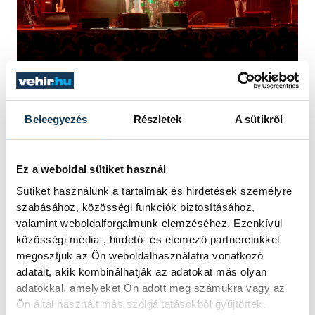
Az természetes emberi reakció, ha valaki
Beleegyezés
Részletek
A sütikről
olyannal találkozunk, aki szenvedélyesen
és világszínvonalon képvisel valamilyen
Ez a weboldal sütiket használ
kulturális értéket, az óhatatlanul is
Sütiket használunk a tartalmak és hirdetések személyre
szimpatikus lesz, még akkor is, ha amúgy
szabásához, közösségi funkciók biztosításához,
valamint weboldalforgalmunk elemzéséhez. Ezenkívül
tőlünk ez távolabb állt. Gregory Porter
közösségi média-, hirdető- és elemező partnereinkkel
viszont nem csak ezért tudott közel kerülni
megosztjuk az Ön weboldalhasználatra vonatkozó
a közönséghez. Fellépésével,
adatait, akik kombinálhatják az adatokat más olyan
közvetlenségével akarva, vagy akaratlanul,
adatokkal, amelyeket Ön adott meg számukra vagy az
Ön által használt más szolgáltatásokból gyűjtöttek.
de megpróbálta közelebb hozni ezt a