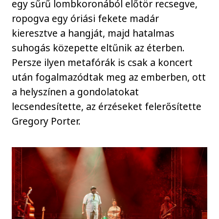
egy sűrű lombkoronából előtör recsegve,
ropogva egy óriási fekete madár
kieresztve a hangját, majd hatalmas
suhogás közepette eltűnik az éterben.
Persze ilyen metafórák is csak a koncert
után fogalmazódtak meg az emberben, ott
a helyszínen a gondolatokat
lecsendesítette, az érzéseket felerősítette
Gregory Porter.