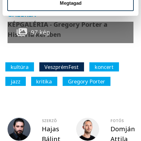
Megtagad
GALÉRIA
KÉPGALÉRIA - Gregory Porter a
97 kép
Historia kertben
kultúra
VeszprémFest
koncert
jazz
kritika
Gregory Porter
SZERZŐ
FOTÓS
Hajas
Domján
Bálint
Attila