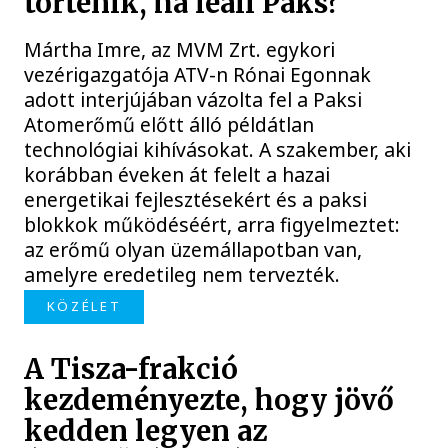
történik, ha leáll Paks?
Mártha Imre, az MVM Zrt. egykori
vezérigazgatója ATV-n Rónai Egonnak
adott interjújában vázolta fel a Paksi
Atomerőmű előtt álló példátlan
technológiai kihívásokat. A szakember, aki
korábban éveken át felelt a hazai
energetikai fejlesztésekért és a paksi
blokkok működéséért, arra figyelmeztet:
az erőmű olyan üzemállapotban van,
amelyre eredetileg nem tervezték.
KÖZÉLET
A Tisza-frakció
kezdeményezte, hogy jövő
kedden legyen az