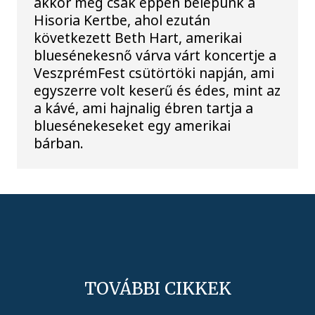
akkor még csak éppen belépünk a
Hisoria Kertbe, ahol ezután
következett Beth Hart, amerikai
bluesénekesnő várva várt koncertje a
VeszprémFest csütörtöki napján, ami
egyszerre volt keserű és édes, mint az
a kávé, ami hajnalig ébren tartja a
bluesénekeseket egy amerikai
bárban.
TOVÁBBI CIKKEK