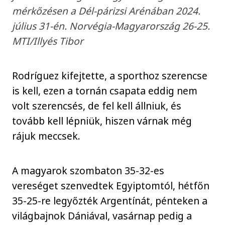
mérkőzésen a Dél-párizsi Arénában 2024.
július 31-én. Norvégia-Magyarország 26-25.
MTI/Illyés Tibor
Rodríguez kifejtette, a sporthoz szerencse
is kell, ezen a tornán csapata eddig nem
volt szerencsés, de fel kell állniuk, és
tovább kell lépniük, hiszen várnak még
rájuk meccsek.
A magyarok szombaton 35-32-es
vereséget szenvedtek Egyiptomtól, hétfőn
35-25-re legyőzték Argentínát, pénteken a
világbajnok Dániával, vasárnap pedig a