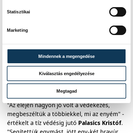
pontosabban játszottak.
Statisztikai
Remélem, sokan nem
haragudtak Imre Bencére,
Marketing
lesz még sok gól, amit
ilyenkor be fog dobni
Mindennek a megengedése
Kiválasztás engedélyezése
- hangsúlyozta a veszprémi védekező-
specialista.
Megtagad
"Az elején nagyon jó volt a védekezés,
megbeszéltük a többiekkel, mi az enyém" -
értékelt a tíz védésig jutó
Palasics Kristóf
.
"Segítettük egymást, jött egy-két bravúr,