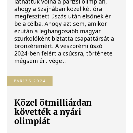
láthattuk volna a párizsi olimpián,
ahogy a Szajnában közel két óra
megfeszített úszás után elsőnek ér
be a célba. Ahogy azt sem, amikor
ezután a leghangosabb magyar
szurkolóként biztatta csapattársát a
bronzéremért. A veszprémi úszó
2024-ben felért a csúcsra, története
mégsem ért véget.
PÁRIZS 2024
Közel ötmilliárdan
követték a nyári
olimpiát