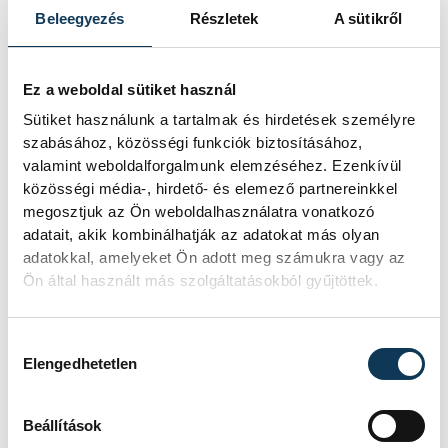
Beleegyezés
Részletek
A sütikről
Ligetvári Patrik
szerint a norvégoknak
Ez a weboldal sütiket használ
szinte semmi esélyük nem volt, mert a
Sütiket használunk a tartalmak és hirdetések személyre
magyarok megpróbálták a
szabásához, közösségi funkciók biztosításához,
kulcsjátékosokat jobban fogni, és bíztak a
valamint weboldalforgalmunk elemzéséhez. Ezenkívül
kapusaikban.
közösségi média-, hirdető- és elemező partnereinkkel
megosztjuk az Ön weboldalhasználatra vonatkozó
adatait, akik kombinálhatják az adatokat más olyan
adatokkal, amelyeket Ön adott meg számukra vagy az
Ön által használt más szolgáltatásokból gyűjtöttek.
Büszke vagyok a csapatra,
mert ha kicsit jobban
Hozzájárulás kiválasztása
koncentrálunk, ez a
Elengedhetetlen
mérkőzés meglehetett volna.
Jobban megérdemeltük
Beállítások
volna a győzelmet, de ők