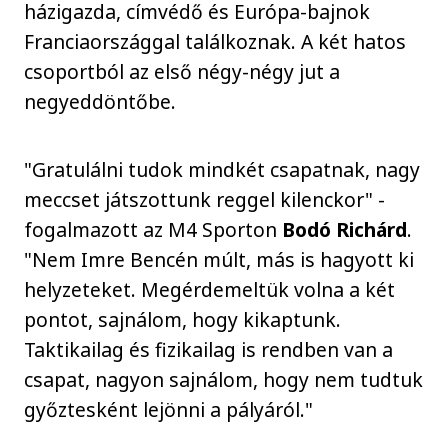
házigazda, címvédő és Európa-bajnok
Franciaországgal találkoznak. A két hatos
csoportból az első négy-négy jut a
negyeddöntőbe.
"Gratulálni tudok mindkét csapatnak, nagy
meccset játszottunk reggel kilenckor" -
fogalmazott az M4 Sporton
Bodó Richárd
.
"Nem Imre Bencén múlt, más is hagyott ki
helyzeteket. Megérdemeltük volna a két
pontot, sajnálom, hogy kikaptunk.
Taktikailag és fizikailag is rendben van a
csapat, nagyon sajnálom, hogy nem tudtuk
győztesként lejönni a pályáról."