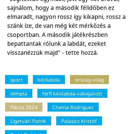
sajnálom, hogy a második félidőben ez
elmaradt, nagyon rossz így kikapni, rossz a
szánk íze, de van még két mérkőzés a
csoportban. A második játékrészben
bepattantak rólunk a labdát, ezeket
visszanézzük majd" - tette hozzá.
sport
kézilabda
ország-világ
olimpia
férfi kézilabda-válogatott
Párizs 2024
Chema Rodríguez
Ligetvári Patrik
Palasics Kristóf