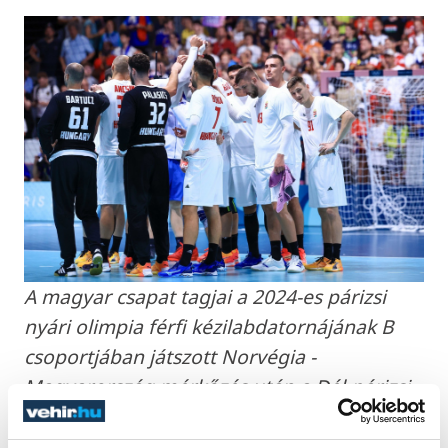
A magyar csapat tagjai a 2024-es párizsi
nyári olimpia férfi kézilabdatornájának B
csoportjában játszott Norvégia -
Magyarország mérkőzés után a Dél-párizsi
Arénában 2024. július 31-én. Norvégia-
Magyarország 26-25. MTI/Illyés Tibor