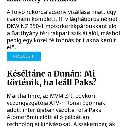
A folyó rekordalacsony vízállása miatt egy
csaknem komplett, II. világháborús német
DKW NZ 350-1 motorkerékpárbukkant elő
a Batthyány téri rakpart sziklái alól, máshol
pedig egy közel féltonnás brit akna került
elő.
KÖZÉLET
Késéltánc a Dunán: Mi
történik, ha leáll Paks?
Mártha Imre, az MVM Zrt. egykori
vezérigazgatója ATV-n Rónai Egonnak
adott interjújában vázolta fel a Paksi
Atomerőmű előtt álló példátlan
technológiai kihívásokat. A szakember, aki