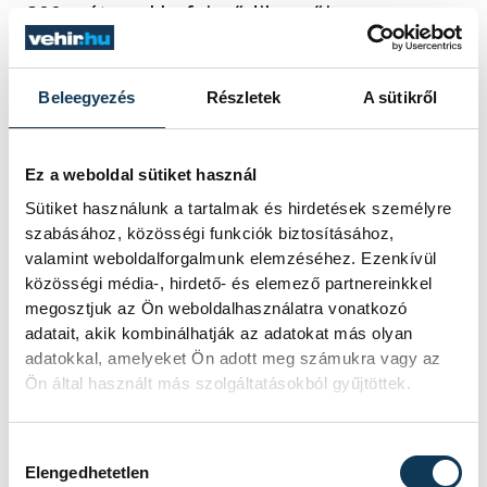
800 méterrel befejeződik a női
hétpróbázók küzdelme Krizsán Xéniával és
Nemes Ritával a mezőnyben, míg az
Beleegyezés
Részletek
A sütikről
öttusázóknál a férfi elődöntőre kerül sor a
Versailles-i Kastély parkjában, a
mezőnyben az egyformán olimpiai újonc
Ez a weboldal sütiket használ
Bőhm Csabával és Szép Balázzsal. A
Sütiket használunk a tartalmak és hirdetések személyre
szabásához, közösségi funkciók biztosításához,
magyar versenyzők közül Bőhm friss
valamint weboldalforgalmunk elemzéséhez. Ezenkívül
világbajnokként, Szép pedig vb-
közösségi média-, hirdető- és elemező partnereinkkel
ezüstérmesként versenyez a francia
megosztjuk az Ön weboldalhasználatra vonatkozó
adatait, akik kombinálhatják az adatokat más olyan
fővárosban.
adatokkal, amelyeket Ön adott meg számukra vagy az
Ön által használt más szolgáltatásokból gyűjtöttek.
Ha a ritmikus gimnasztikázó Pigniczki
Fanni a csütörtöki selejtezőben jól szerepel
Hozzájárulás kiválasztása
Elengedhetetlen
és bejut a legjobb tíz közé, akkor pénteken