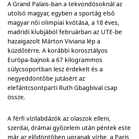
A Grand Palais-ban a tekvondósoknál az
utolsó magyar, egyben a sportág első
magyar női olimpiai kvótása, a 18 éves,
madridi klubjából februárban az UTE-be
hazaigazolt Márton Viviana lép a
küzdőtérre. A korábbi korosztályos
Európa-bajnok a 67 kilogrammos
súlycsoportban lesz érdekelt és a
negyeddöntőbe jutásért az
elefántcsontparti Ruth Gbagbival csap
össze.
A férfi vízilabdázók az olaszok elleni,
szerdai, drámai győzelem után péntek este
már az elődöntőben ugranak vízbe, a Paris