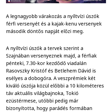
A legnagyobb várakozás a nyíltvízi úszók
férfi versenyét és a kajak-kenu versenyek
második döntős napját előzi meg.
A nyíltvízi úszók a tervek szerint a
Szajnában versenyeznek majd, a férfiak
pénteki, 7.30-kor kezdődő viadalán
Rasovszky Kristóf és Betlehem Dávid is
esélyes a dobogóra. A veszprémiek két
kiváló úszója közül előbbi a 10 kilométeres
táv aktuális világbajnoka, Tokió
ezüstérmese, utóbbi pedig már
bizonyította, hogy parádés formában