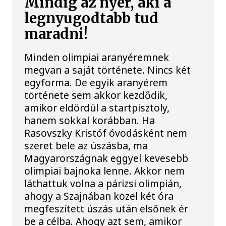
Mindig az nyer, aki a
legnyugodtabb tud
maradni!
Minden olimpiai aranyéremnek
megvan a saját története. Nincs két
egyforma. De egyik aranyérem
története sem akkor kezdődik,
amikor eldördül a startpisztoly,
hanem sokkal korábban. Ha
Rasovszky Kristóf óvodásként nem
szeret bele az úszásba, ma
Magyarországnak eggyel kevesebb
olimpiai bajnoka lenne. Akkor nem
láthattuk volna a párizsi olimpián,
ahogy a Szajnában közel két óra
megfeszített úszás után elsőnek ér
be a célba. Ahogy azt sem, amikor