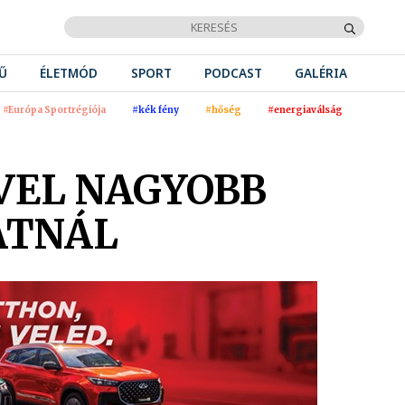
Ű
ÉLETMÓD
SPORT
PODCAST
GALÉRIA
#Európa Sportrégiója
#kék fény
#hőség
#energiaválság
ÉVEL NAGYOBB
ATNÁL