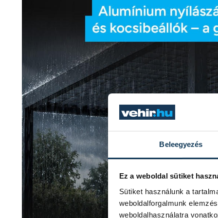
Beleegyezés
Ez a weboldal sütiket haszn
Sütiket használunk a tartal
weboldalforgalmunk elemzésé
weboldalhasználatra vonatko