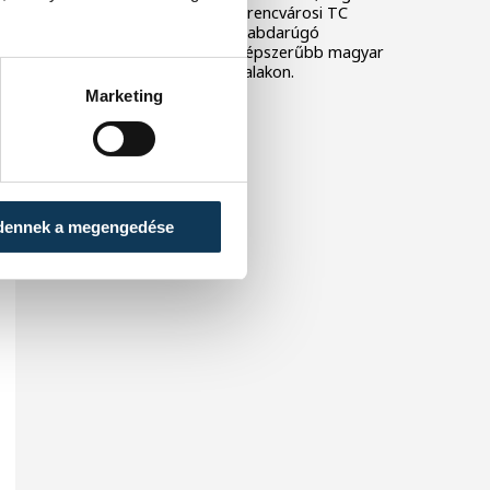
sportszervezeteknél a Ferencvárosi TC
futballklub és a Magyar Labdarúgó
Szövetség (MLSZ) a legnépszerűbb magyar
szereplő a közösségi oldalakon.
Marketing
dennek a megengedése