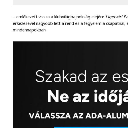
– emlékezett vissza a klubvilágbajnokság elejére
Ligetvári Pa
érkezésével nagyobb lett a rend és a fegyelem a csapatnál, 
mindennapokban.