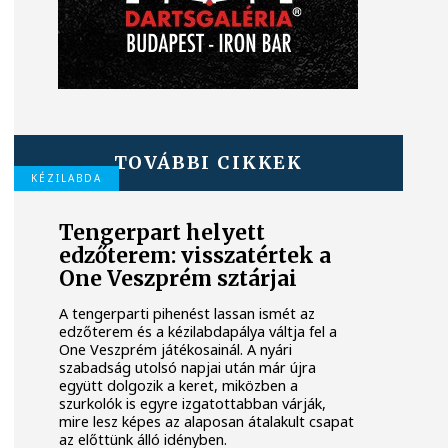
TOVÁBBI CIKKEK
KÉZILABDA
Tengerpart helyett
edzőterem: visszatértek a
One Veszprém sztárjai
A tengerparti pihenést lassan ismét az
edzőterem és a kézilabdapálya váltja fel a
One Veszprém játékosainál. A nyári
szabadság utolsó napjai után már újra
együtt dolgozik a keret, miközben a
szurkolók is egyre izgatottabban várják,
mire lesz képes az alaposan átalakult csapat
az előttünk álló idényben.