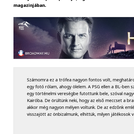
magazinjában.
Számomra ez a trófea nagyon fontos volt, meghatároz
egy fotó rólam, ahogy ölelem. A PSG ellen a BL-ben s
egy történelmi vereségbe futottunk bele, szóval nag
Kairóba. De örültünk neki, hogy az első meccset a braz
akkor még nagyon mélyen voltunk. De az edzőnk emlék
visszajött az önbizalmunk, elhittük, milyen játékosok 