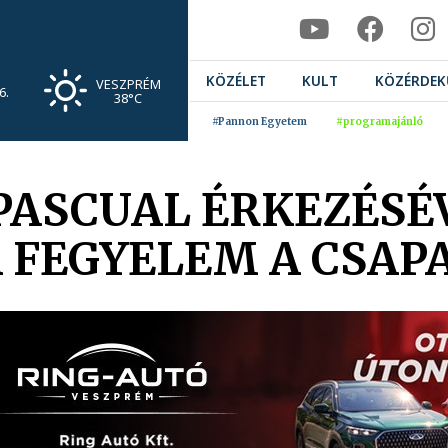
KÖZÉLET
KULT
KÖZÉRDEK
VESZPRÉM
6.
38°C
#Pannon Egyetem
#programajánló
 PASCUAL ÉRKEZÉS
A FEGYELEM A CSAP