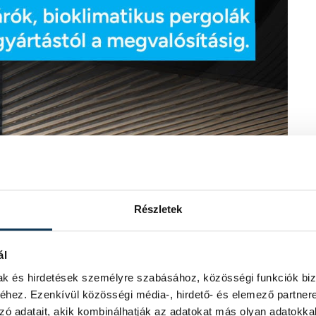
Részletek
ál
mak és hirdetések személyre szabásához, közösségi funkciók biz
hez. Ezenkívül közösségi média-, hirdető- és elemező partner
zó adatait, akik kombinálhatják az adatokat más olyan adatokka