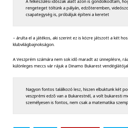
A felkészülési időszak alatt azon is gondolkodtam, h
rengeteget töltünk a pályán, edzőteremben, videósz
csapategység is, próbáljuk építeni a keretet
– árulta el a játékos, aki szerint ez is közre játszott a két
klubvilágbajnokságon.
A Veszprém számára nem sok idő maradt az ünneplésre, rá
különleges meccs vár rájuk a Dinamo Bukarest vendéglátója
Nagyon fontos találkozó lesz, hiszen elbuktunk két po
veszprémi edző van a Bukarestnél, a volt bukaresti m
személyesen is fontos, nem csak a matematika szemp