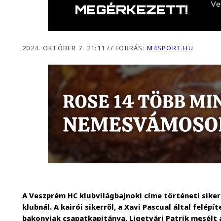
2024. OKTÓBER 7. 21:11
//
FORRÁS:
M4SPORT.HU
A Veszprém HC klubvilágbajnoki címe történeti siker 
klubnál. A kairói sikerről, a Xavi Pascual által felép
bakonyiak csapatkapitánya, Ligetvári Patrik mesélt 