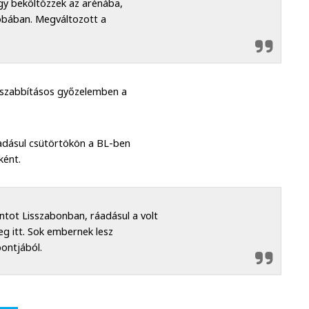
ogy beköltözzek az arénába,
obában. Megváltozott a
 hosszabbításos győzelemben a
adásul csütörtökön a BL-ben
ként.
ntot Lisszabonban, ráadásul a volt
eg itt. Sok embernek lesz
ontjából.