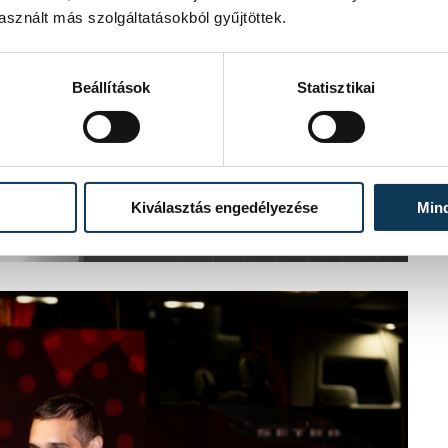
sznált más szolgáltatásokból gyűjtöttek.
Beállítások
Statisztikai
Kiválasztás engedélyezése
Min