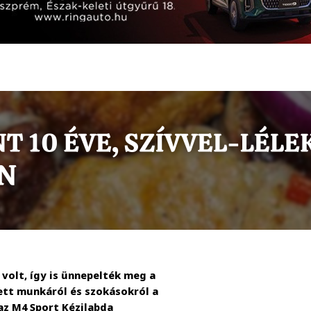
volt, így is ünnepelték meg a
ített munkáról és szokásokról a
az M4 Sport Kézilabda