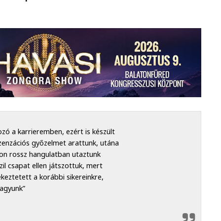
ó a karrieremben, ezért is készült
zenzációs győzelmet arattunk, utána
yon rossz hangulatban utaztunk
il csapat ellen játszottuk, mert
eztetett a korábbi sikereinkre,
vagyunk”