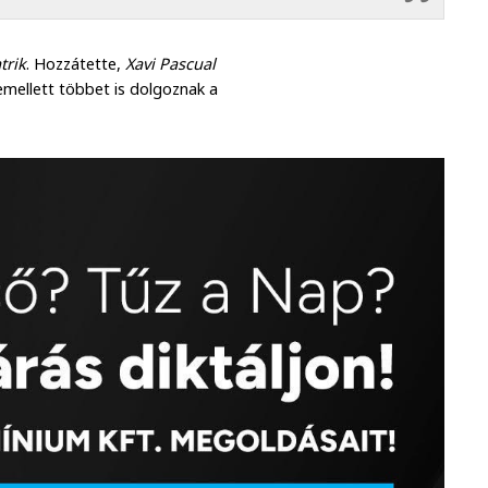
trik
. Hozzátette,
Xavi Pascual
emellett többet is dolgoznak a