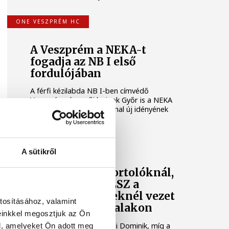
ONE VESZPRÉM HC
A Veszprém a NEKA-t
fogadja az NB I első
fordulójában
A férfi kézilabda NB I-ben címvédő
Veszprém, és a női bajnok Győr is a NEKA
csapatát fogadja az élvonal új idényének
első fordulójában.
KÖZÖSSÉGI MÉDIA
A sütikről
Szoboszlai a sportolóknál,
az FTC és az MLSZ a
sportszervezeteknél vezet
tosításához, valamint
a közösségi oldalakon
einkkel megosztjuk az Ön
A sportolóknál Szoboszlai Dominik, míg a
l, amelyeket Ön adott meg