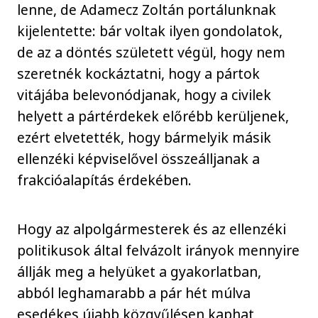
lenne, de Adamecz Zoltán portálunknak
kijelentette: bár voltak ilyen gondolatok,
de az a döntés született végül, hogy nem
szeretnék kockáztatni, hogy a pártok
vitájába belevonódjanak, hogy a civilek
helyett a pártérdekek előrébb kerüljenek,
ezért elvetették, hogy bármelyik másik
ellenzéki képviselővel összeálljanak a
frakcióalapítás érdekében.
Hogy az alpolgármesterek és az ellenzéki
politikusok által felvázolt irányok mennyire
állják meg a helyüket a gyakorlatban,
abból leghamarabb a pár hét múlva
esedékes újabb közgyűlésen kaphat