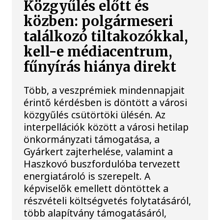
Közgyűlés előtt és
közben: polgármeseri
találkozó tiltakozókkal,
kell-e médiacentrum,
fűnyírás hiánya direkt
Több, a veszprémiek mindennapjait
érintő kérdésben is döntött a városi
közgyűlés csütörtöki ülésén. Az
interpellációk között a városi hetilap
önkormányzati támogatása, a
Gyárkert zajterhelése, valamint a
Haszkovó buszfordulóba tervezett
energiatároló is szerepelt. A
képviselők emellett döntöttek a
részvételi költségvetés folytatásáról,
több alapítvány támogatásáról,