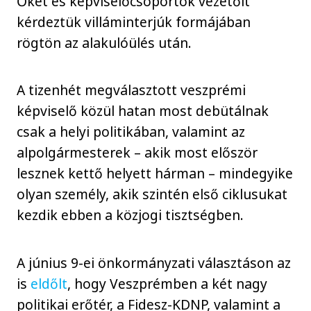
Őket és képviselőcsoportok vezetőit
kérdeztük villáminterjúk formájában
rögtön az alakulóülés után.
A tizenhét megválasztott veszprémi
képviselő közül hatan most debütálnak
csak a helyi politikában, valamint az
alpolgármesterek – akik most először
lesznek kettő helyett hárman – mindegyike
olyan személy, akik szintén első ciklusukat
kezdik ebben a közjogi tisztségben.
A június 9-ei önkormányzati választáson az
is
eldőlt
, hogy Veszprémben a két nagy
politikai erőtér, a Fidesz-KDNP, valamint a