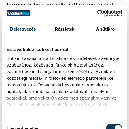
környezetben, de változatlan energiával
fog értük dolgozni.
Beleegyezés
Részletek
A sütikről
Az új önkormányzatban két frakció alakult,
a Fidesz-KDNP tizenegy fővel, valamint az
MSZP, DK, Momentum, Párbeszéd-ZÖLDEK
Ez a weboldal sütiket használ
és Híd a Városért Egyesület koalíciójából
Sütiket használunk a tartalmak és hirdetések személyre
szabásához, közösségi funkciók biztosításához,
egy háromfős csoport. (Jogilag három
valamint weboldalforgalmunk elemzéséhez. Ezenkívül
képviselő kell ahhoz, hogy önálló frakciót
közösségi média-, hirdető- és elemező partnereinkkel
lehessen alapítani.)
megosztjuk az Ön weboldalhasználatra vonatkozó
adatait, akik kombinálhatják az adatokat más olyan
adatokkal, amelyeket Ön adott meg számukra vagy az
A kormánypárti képviselőcsoport vezetője
Ön által használt más szolgáltatásokból gyűjtöttek.
Hegedűs Barbara
lesz, akinek nem idegen
ez a szerepkör, hiszen 2014-2019 között
Hozzájárulás kiválasztása
Elengedhetetlen