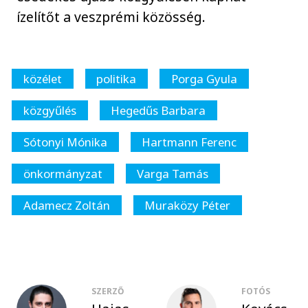
ízelítőt a veszprémi közösség.
közélet
politika
Porga Gyula
közgyűlés
Hegedűs Barbara
Sótonyi Mónika
Hartmann Ferenc
önkormányzat
Varga Tamás
Adamecz Zoltán
Muraközy Péter
SZERZŐ
FOTÓS