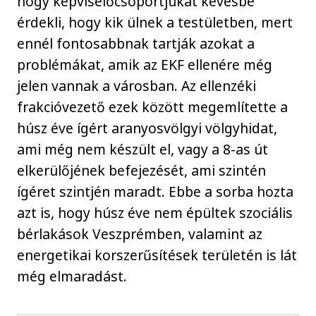
hogy képviselőcsoportjukat kevésbé
érdekli, hogy kik ülnek a testületben, mert
ennél fontosabbnak tartják azokat a
problémákat, amik az EKF ellenére még
jelen vannak a városban. Az ellenzéki
frakcióvezető ezek között megemlítette a
húsz éve ígért aranyosvölgyi völgyhidat,
ami még nem készült el, vagy a 8-as út
elkerülőjének befejezését, ami szintén
ígéret szintjén maradt. Ebbe a sorba hozta
azt is, hogy húsz éve nem épültek szociális
bérlakások Veszprémben, valamint az
energetikai korszerűsítések területén is lát
még elmaradást.