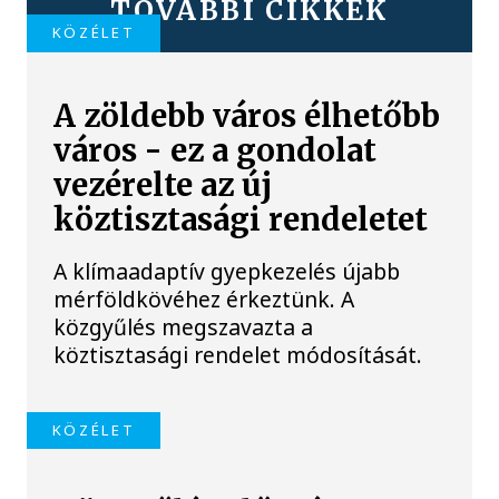
TOVÁBBI CIKKEK
KÖZÉLET
A zöldebb város élhetőbb
város - ez a gondolat
vezérelte az új
köztisztasági rendeletet
A klímaadaptív gyepkezelés újabb
mérföldkövéhez érkeztünk. A
közgyűlés megszavazta a
köztisztasági rendelet módosítását.
KÖZÉLET