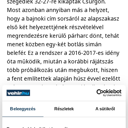
szegediek 32-27-re kikaptak Csurgón.
Most azonban annyiban más a helyzet,
hogy a bajnoki cím sorsáról az alapszakasz
első két helyezettjének részvételével
megrendezésre kerülő párharc dönt, tehát
menet közben egy-két botlás simán
belefér. Ez a rendszer a 2016-2017-es idény
óta működik, miután a korábbi rájátszás
több próbálkozás után megbukott, hiszen
a fent említettek alapján húsz évvel ezelőtt
már szeptember végén megjósolható volt,
hogy melyik együttes lesz a magyar
bajnok.
Beleegyezés
Részletek
A sütikről
Sokszor irigykedve figyelem a világ