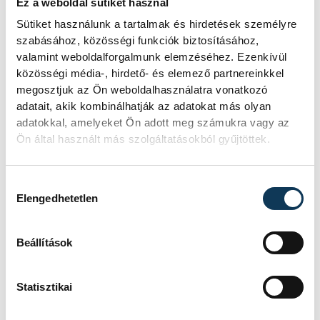
Ez a weboldal sütiket használ
legerősebb férfi kézilabda-bajnoksága, a
Sütiket használunk a tartalmak és hirdetések személyre
német Bundesliga küzdelmeit, ott ugyanis
szabásához, közösségi funkciók biztosításához,
nincs előre lefutott meccs, a listavezető is
valamint weboldalforgalmunk elemzéséhez. Ezenkívül
simán kikaphat egy kis csapat otthonában,
közösségi média-, hirdető- és elemező partnereinkkel
megosztjuk az Ön weboldalhasználatra vonatkozó
ha nem teljes odafigyeléssel és
adatait, akik kombinálhatják az adatokat más olyan
erőbedobással játszik. Nálunk ellenben az
adatokkal, amelyeket Ön adott meg számukra vagy az
addigi két százszázalékos gárda
Ön által használt más szolgáltatásokból gyűjtöttek.
összecsapását a veszprémiek tizenöt(!)
góllal nyerték meg vasárnap Győrben...
Hozzájárulás kiválasztása
Elengedhetetlen
Beállítások
sport
kézilabda
férfi kézilabda NB I
Erről jut eszembe…
Statisztikai
jegyzet