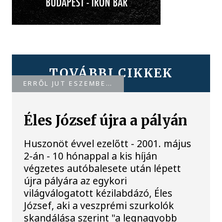
TOVÁBBI CIKKEK
ERRŐL JUT ESZEMBE…
Éles József újra a pályán
Huszonöt évvel ezelőtt - 2001. május
2-án - 10 hónappal a kis híján
végzetes autóbalesete után lépett
újra pályára az egykori
világválogatott kézilabdázó, Éles
József, aki a veszprémi szurkolók
skandálása szerint "a legnagyobb