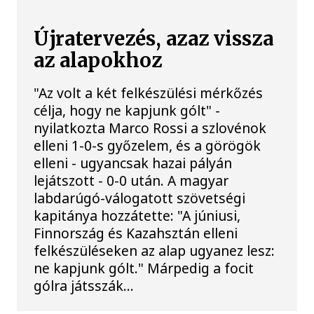
Újratervezés, azaz vissza
az alapokhoz
"Az volt a két felkészülési mérkőzés
célja, hogy ne kapjunk gólt" -
nyilatkozta Marco Rossi a szlovénok
elleni 1-0-s győzelem, és a görögök
elleni - ugyancsak hazai pályán
lejátszott - 0-0 után. A magyar
labdarúgó-válogatott szövetségi
kapitánya hozzátette: "A júniusi,
Finnország és Kazahsztán elleni
felkészüléseken az alap ugyanez lesz:
ne kapjunk gólt." Márpedig a focit
gólra játsszák...