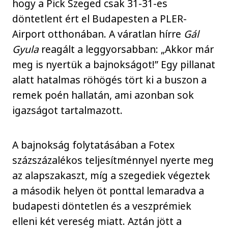
hogy a Pick Szeged csak 31-31-es
döntetlent ért el Budapesten a PLER-
Airport otthonában. A váratlan hírre
Gál
Gyula
reagált a leggyorsabban: „Akkor már
meg is nyertük a bajnokságot!” Egy pillanat
alatt hatalmas röhögés tört ki a buszon a
remek poén hallatán, ami azonban sok
igazságot tartalmazott.
A bajnokság folytatásában a Fotex
százszázalékos teljesítménnyel nyerte meg
az alapszakaszt, míg a szegediek végeztek
a második helyen öt ponttal lemaradva a
budapesti döntetlen és a veszprémiek
elleni két vereség miatt. Aztán jött a