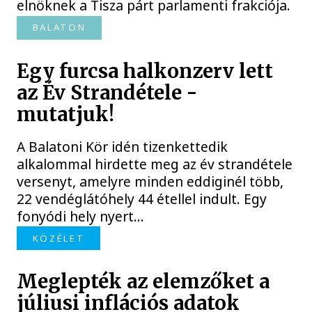
elnöknek a Tisza párt parlamenti frakciója.
BALATON
Egy furcsa halkonzerv lett
az Év Strandétele -
mutatjuk!
A Balatoni Kör idén tizenkettedik
alkalommal hirdette meg az év strandétele
versenyt, amelyre minden eddiginél több,
22 vendéglátóhely 44 étellel indult. Egy
fonyódi hely nyert...
KÖZÉLET
Meglepték az elemzőket a
júliusi inflációs adatok