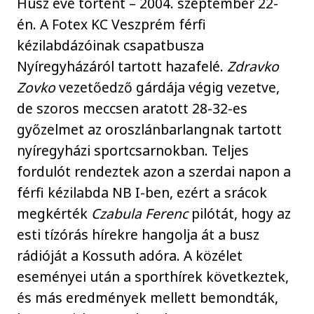
Húsz éve történt – 2004. szeptember 22-
én. A Fotex KC Veszprém férfi
kézilabdázóinak csapatbusza
Nyíregyházáról tartott hazafelé.
Zdravko
Zovko
vezetőedző gárdája végig vezetve,
de szoros meccsen aratott 28-32-es
győzelmet az oroszlánbarlangnak tartott
nyíregyházi sportcsarnokban. Teljes
fordulót rendeztek azon a szerdai napon a
férfi kézilabda NB I-ben, ezért a srácok
megkérték
Czabula Ferenc
pilótát, hogy az
esti tízórás hírekre hangolja át a busz
rádióját a Kossuth adóra. A közélet
eseményei után a sporthírek következtek,
és más eredmények mellett bemondták,