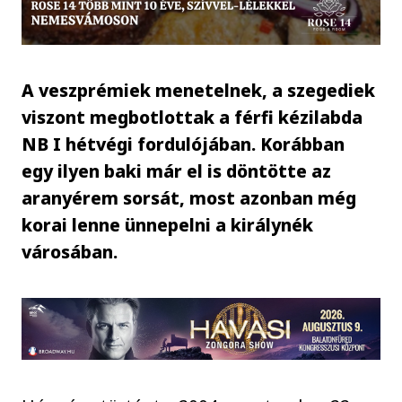
A veszprémiek menetelnek, a szegediek
viszont megbotlottak a férfi kézilabda
NB I hétvégi fordulójában. Korábban
egy ilyen baki már el is döntötte az
aranyérem sorsát, most azonban még
korai lenne ünnepelni a királynék
városában.