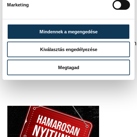
Marketing
Mindennek a megengedése
SZERZŐ
FOTÓS
Darcsi
Baumann
Kiválasztás engedélyezése
István
Béla
Megtagad