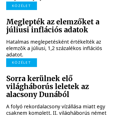
KÖZÉLET
Meglepték az elemzőket a
júliusi inflációs adatok
Hatalmas meglepetésként értékelték az
elemzők a júliusi, 1,2 százalékos inflációs
adatot.
KÖZÉLET
Sorra kerülnek elő
világháborús leletek az
alacsony Dunából
A folyó rekordalacsony vízállása miatt egy
csaknem komplett, II. világháborús német