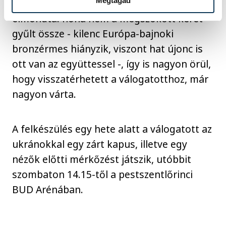
Megtagad
nemzeti csapatnak ismét tagja, és mint
elmondta: noha nem a megszokott keret
gyűlt össze - kilenc Európa-bajnoki
bronzérmes hiányzik, viszont hat újonc is
ott van az együttessel -, így is nagyon örül,
hogy visszatérhetett a válogatotthoz, már
nagyon várta.
A felkészülés egy hete alatt a válogatott az
ukránokkal egy zárt kapus, illetve egy
nézők előtti mérkőzést játszik, utóbbit
szombaton 14.15-től a pestszentlőrinci
BUD Arénában.