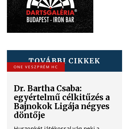
TOVÁBBI CIKKEK
ONE VESZPRÉM HC
Dr. Bartha Csaba:
egyértelmű célkitűzés a
Bajnokok Ligája négyes
döntője
Huszonkét játékossal vág neki a