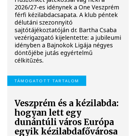
2026/27-es idénynek a One Veszprém
férfi kézilabdacsapata. A klub péntek
délutáni szezonnyitó
sajtótájékoztatóján dr. Bartha Csaba
vezérigazgató kijelentette: a jubileumi
idényben a Bajnokok Ligája négyes
döntőjébe jutás egyértelmű
célkitűzés.
TÁMOGATOTT TARTALOM
Veszprém és a kézilabda:
hogyan lett egy
dunántúli város Európa
egyik kézilabdafővárosa