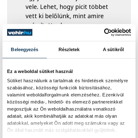
vele. Lehet, hogy picit többet
vett ki belőlünk, mint amire
számítottunk
Beleegyezés
Részletek
A sütikről
- értékelte a tatabányai hétvégét.
Ez a weboldal sütiket használ
Albek eddig 36-szor lépett pályára a
Sütiket használunk a tartalmak és hirdetések személyre
magyar válogatottban. Tagja volt a tavalyi,
szabásához, közösségi funkciók biztosításához,
valamint weboldalforgalmunk elemzéséhez. Ezenkívül
párizsi olimpián hatodik csapatnak, míg a
közösségi média-, hirdető- és elemező partnereinkkel
részben hazai rendezésű decemberi
megosztjuk az Ön weboldalhasználatra vonatkozó
Európa-bajnokságról térdműtét miatt
adatait, akik kombinálhatják az adatokat más olyan
adatokkal, amelyeket Ön adott meg számukra vagy az
lemaradt.
Ön által használt más szolgáltatásokból gyűjtöttek.