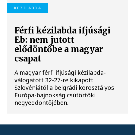
KÉZILABDA
Férfi kézilabda ifjúsági
Eb: nem jutott
elődöntőbe a magyar
csapat
A magyar férfi ifjúsági kézilabda-
válogatott 32-27-re kikapott
Szlovéniától a belgrádi korosztályos
Európa-bajnokság csütörtöki
negyeddöntőjében.