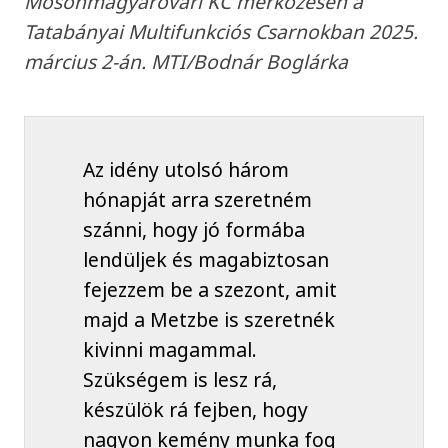
Mosonmagyaróvári KC mérkőzésen a
Tatabányai Multifunkciós Csarnokban 2025.
március 2-án. MTI/Bodnár Boglárka
Az idény utolsó három
hónapját arra szeretném
szánni, hogy jó formába
lendüljek és magabiztosan
fejezzem be a szezont, amit
majd a Metzbe is szeretnék
kivinni magammal.
Szükségem is lesz rá,
készülök rá fejben, hogy
nagyon kemény munka fog