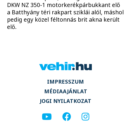
DKW NZ 350-1 motorkerékpárbukkant elő
a Batthyány téri rakpart sziklái alól, máshol
pedig egy közel féltonnás brit akna került
elő.
IMPRESSZUM
MÉDIAAJÁNLAT
JOGI NYILATKOZAT