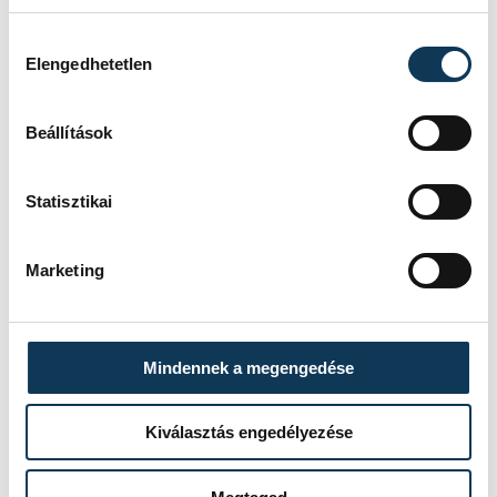
Hozzájárulás kiválasztása
Elengedhetetlen
Jól vagyok, köszönöm, van
két új hegem, de ezen kívül
Beállítások
minden rendben van. Jól
működött a rehabilitáció,
Statisztikai
nem volt olyan hosszú hála
Istennek, jól fel tudtuk
építeni újra az izomzatomat
Marketing
Mindennek a megengedése
- mondta ennek kapcsán.
Kiválasztás engedélyezése
A Felcsúton hétfő este óta együtt készülő