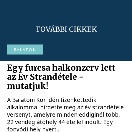
TOVÁBBI CIKKEK
BALATON
Egy furcsa halkonzerv lett
az Év Strandétele -
mutatjuk!
A Balatoni Kör idén tizenkettedik
alkalommal hirdette meg az év strandétele
versenyt, amelyre minden eddiginél több,
22 vendéglátóhely 44 étellel indult. Egy
fonyódi hely nyert...