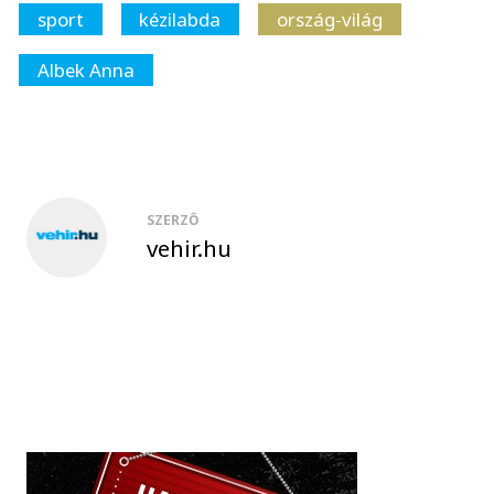
sport
kézilabda
ország-világ
Albek Anna
SZERZŐ
vehir.hu