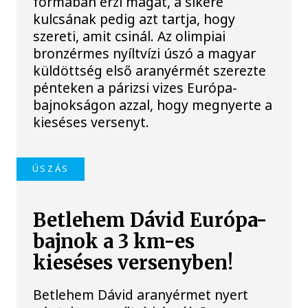
formában érzi magát, a sikere
kulcsának pedig azt tartja, hogy
szereti, amit csinál. Az olimpiai
bronzérmes nyíltvízi úszó a magyar
küldöttség első aranyérmét szerezte
pénteken a párizsi vizes Európa-
bajnokságon azzal, hogy megnyerte a
kieséses versenyt.
ÚSZÁS
Betlehem Dávid Európa-
bajnok a 3 km-es
kieséses versenyben!
Betlehem Dávid aranyérmet nyert