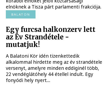
korábbi elnökét jelöli köztársasági
elnöknek a Tisza párt parlamenti frakciója.
BALATON
Egy furcsa halkonzerv lett
az Év Strandétele -
mutatjuk!
A Balatoni Kör idén tizenkettedik
alkalommal hirdette meg az év strandétele
versenyt, amelyre minden eddiginél több,
22 vendéglátóhely 44 étellel indult. Egy
fonyódi hely nyert...