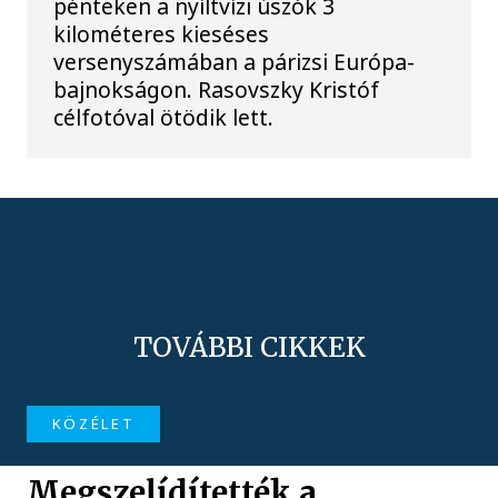
pénteken a nyíltvízi úszók 3
kilométeres kieséses
versenyszámában a párizsi Európa-
bajnokságon. Rasovszky Kristóf
célfotóval ötödik lett.
TOVÁBBI CIKKEK
KÖZÉLET
Megszelídítették a