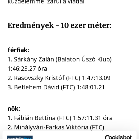
küzdelemmel zárul a viadal.
Eredmények - 10 ezer méter:
férfiak:
1. Sárkány Zalán (Balaton Úszó Klub)
1:46:23.27 óra
2. Rasovszky Kristóf (FTC) 1:47:13.09
3. Betlehem Dávid (FTC) 1:48:01.21
nők:
1. Fábián Bettina (FTC) 1:57:11.31 óra
2. Mihályvári-Farkas Viktória (FTC)
1:57:22.12