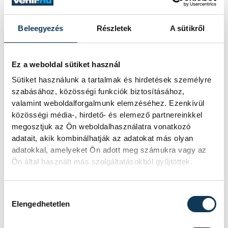
3. Juhász Janka (Balaton Úszó Klub)
1:59:46.08
Beleegyezés
Részletek
A sütikről
Ez a weboldal sütiket használ
sport
úszás
Rasovszky Kristóf
Sütiket használunk a tartalmak és hirdetések személyre
szabásához, közösségi funkciók biztosításához,
Betlehem Dávid
Sárkány Zalán
valamint weboldalforgalmunk elemzéséhez. Ezenkívül
közösségi média-, hirdető- és elemező partnereinkkel
Veszprémi Sportuszoda
megosztjuk az Ön weboldalhasználatra vonatkozó
adatait, akik kombinálhatják az adatokat más olyan
adatokkal, amelyeket Ön adott meg számukra vagy az
Ön által használt más szolgáltatásokból gyűjtöttek.
SZERZŐ
Hozzájárulás kiválasztása
vehir.hu
Elengedhetetlen