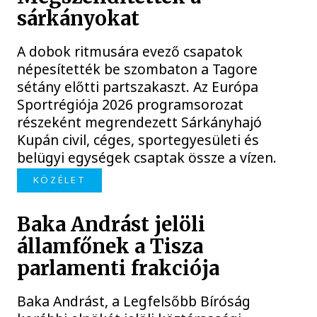
sárkányokat
A dobok ritmusára evező csapatok
népesítették be szombaton a Tagore
sétány előtti partszakaszt. Az Európa
Sportrégiója 2026 programsorozat
részeként megrendezett Sárkányhajó
Kupán civil, céges, sportegyesületi és
belügyi egységek csaptak össze a vízen.
KÖZÉLET
Baka Andrást jelöli
államfőnek a Tisza
parlamenti frakciója
Baka Andrást, a Legfelsőbb Bíróság