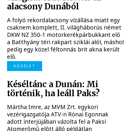
alacsony Dunából
A folyó rekordalacsony vízállása miatt egy
csaknem komplett, II. világháborús német
DKW NZ 350-1 motorkerékpárbukkant elő
a Batthyány téri rakpart sziklái alól, máshol
pedig egy közel féltonnás brit akna került
elő.
KÖZÉLET
Késéltánc a Dunán: Mi
történik, ha leáll Paks?
Mártha Imre, az MVM Zrt. egykori
vezérigazgatója ATV-n Rónai Egonnak
adott interjújában vázolta fel a Paksi
Atomerőmű előtt álló példátlan