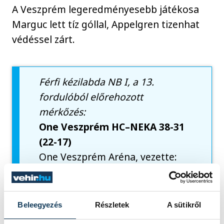
A Veszprém legeredményesebb játékosa
Marguc lett tíz góllal, Appelgren tizenhat
védéssel zárt.
Férfi kézilabda NB I, a 13.
fordulóból előrehozott
mérkőzés:
One Veszprém HC–NEKA 38-31
(22-17)
One Veszprém Aréna, vezette:
Bujdosó, Horváth V.
Veszprém
: Appelgren – Marguc
10 (3), Martinovic 4, Adel 1, El-
Beleegyezés
Részletek
A sütikről
dera 4, Ali Zein 6, Gáncs-Pető 7