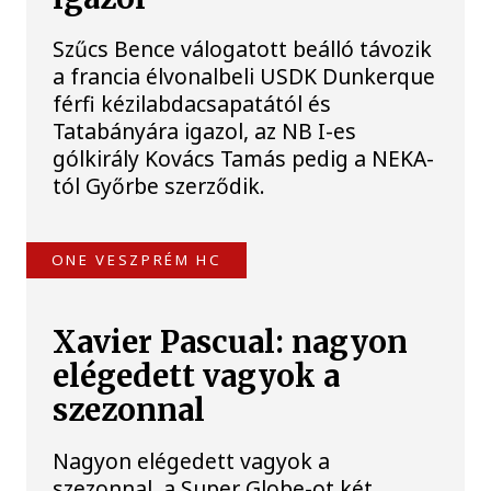
Szűcs Bence válogatott beálló távozik
a francia élvonalbeli USDK Dunkerque
férfi kézilabdacsapatától és
Tatabányára igazol, az NB I-es
gólkirály Kovács Tamás pedig a NEKA-
tól Győrbe szerződik.
ONE VESZPRÉM HC
Xavier Pascual: nagyon
elégedett vagyok a
szezonnal
Nagyon elégedett vagyok a
szezonnal, a Super Globe-ot két