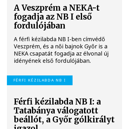
A Veszprém a NEKA-t
fogadja az NB I első
fordulójában
A férfi kézilabda NB I-ben címvédő
Veszprém, és a női bajnok Győr is a
NEKA csapatát fogadja az élvonal új
idényének első fordulójában.
FÉRFI KÉZILABDA NB I
Férfi kézilabda NB I: a
Tatabánya válogatott
beállót, a Győr gólkirályt
igazol