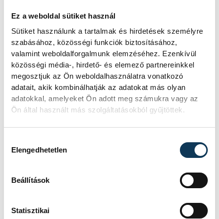
(1)
Ez a weboldal sütiket használ
Csere
: Győri N. (kapus), Petrus,
Sütiket használunk a tartalmak és hirdetések személyre
Cindric 2, Descat 3 (2), Remili,
szabásához, közösségi funkciók biztosításához,
Molnár 1, Pechmalbec,
valamint weboldalforgalmunk elemzéséhez. Ezenkívül
Ligetvári, Dopjera
közösségi média-, hirdető- és elemező partnereinkkel
megosztjuk az Ön weboldalhasználatra vonatkozó
Vezetőedző
: Xavier Pascual
adatait, akik kombinálhatják az adatokat más olyan
NEKA
: Mikler K. – Tóth L. 3 (1),
adatokkal, amelyeket Ön adott meg számukra vagy az
Vári 2, Mészáros 3, Gazsó 2,
Ön által használt más szolgáltatásokból gyűjtöttek.
Balogh D. 4, Kovács D. 5
Csere
: Podoba (kapus), Kovács
Hozzájárulás kiválasztása
Elengedhetetlen
T. 1 (1), Kathi 3, Török 2, Szücs
B., Szepesi, Grünfelder 3, Pál,
Beállítások
Kardos 3
Vezetőedző
: Sótonyi László
Kiállítások
: 2, ill. 4 perc
Statisztikai