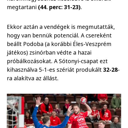
megtartani
(44. perc: 31-23)
.
Ekkor aztán a vendégek is megmutatták,
hogy van bennük potenciál. A csereként
beállt Podoba (a korábbi Éles-Veszprém
játékos) zsinórban védte a hazai
próbálkozásokat. A Sótonyi-csapat ezt
kihasználva 5-1-es szériát produkált
32-28
-
ra alakítva az állást.