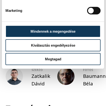
Hétméteresek
: 7/6, ill. 4/2
Marketing
sport
kézilabda
Mindennek a megengedése
One Veszprém HC
férfi kézilabda NB I
Kiválasztás engedélyezése
Megtagad
SZERZŐ
FOTÓS
Zatkalik
Baumann
Dávid
Béla