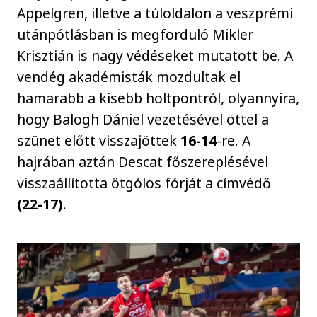
Appelgren, illetve a túloldalon a veszprémi
utánpótlásban is megforduló Mikler
Krisztián is nagy védéseket mutatott be. A
vendég akadémisták mozdultak el
hamarabb a kisebb holtpontról, olyannyira,
hogy Balogh Dániel vezetésével öttel a
szünet előtt visszajöttek
16-14
-re. A
hajrában aztán Descat főszereplésével
visszaállította ötgólos fórját a címvédő
(22-17)
.