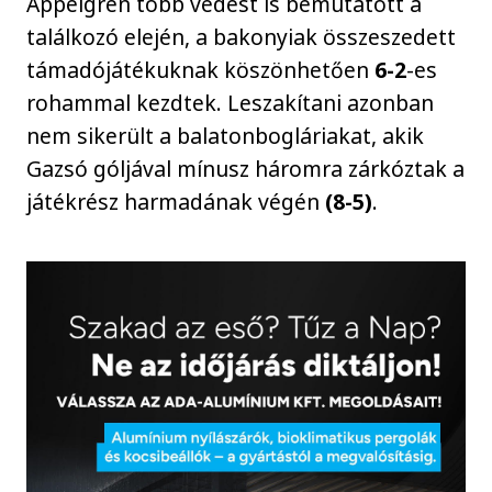
Appelgren több védést is bemutatott a
találkozó elején, a bakonyiak összeszedett
támadójátékuknak köszönhetően
6-2
-es
rohammal kezdtek. Leszakítani azonban
nem sikerült a balatonbogláriakat, akik
Gazsó góljával mínusz háromra zárkóztak a
játékrész harmadának végén
(8-5)
.