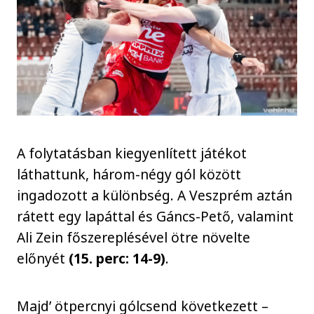
A folytatásban kiegyenlített játékot
láthattunk, három-négy gól között
ingadozott a különbség. A Veszprém aztán
rátett egy lapáttal és Gáncs-Pető, valamint
Ali Zein főszereplésével ötre növelte
előnyét
(15. perc: 14-9)
.
Majd’ ötpercnyi gólcsend következett –