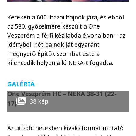
Kereken a 600. hazai bajnokijára, és ebből
az 580. győzelmére készült a One
Veszprém a férfi kézilabda élvonalban – az
idénybeli hét bajnokiját egyaránt
megnyerő Építők szombat este a
kilencedik helyen álló NEKA-t fogadta.
GALÉRIA
One Veszprém HC – NEKA 38-31 (22-
38 kép
17)
Az utóbbi hetekben kiváló formát mutató