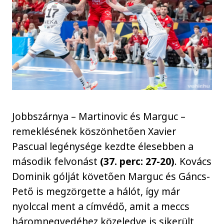
Jobbszárnya – Martinovic és Marguc –
remeklésének köszönhetően Xavier
Pascual legénysége kezdte élesebben a
második felvonást
(37. perc: 27-20)
. Kovács
Dominik gólját követően Marguc és Gáncs-
Pető is megzörgette a hálót, így már
nyolccal ment a címvédő, amit a meccs
háromnegyedéhez közeledve is sikerült