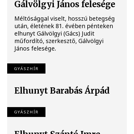
Gálvölgyi János felesége
Méltósággal viselt, hosszú betegség
után, életének 81. évében pénteken
elhunyt Gálvölgyi (Gács) Judit
műfordító, szerkesztő, Gálvölgyi
János felesége.
GYÁSZHÍR
Elhunyt Barabás Árpád
GYÁSZHÍR