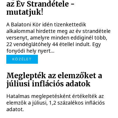
az Év Strandétele -
mutatjuk!
A Balatoni Kör idén tizenkettedik
alkalommal hirdette meg az év strandétele
versenyt, amelyre minden eddiginél több,
22 vendéglátóhely 44 étellel indult. Egy
fonyódi hely nyert...
KÖZÉLET
Meglepték az elemzőket a
júliusi inflációs adatok
Hatalmas meglepetésként értékelték az
elemzők a júliusi, 1,2 százalékos inflációs
adatot.