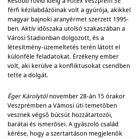
Később rövid ideig a Fotex Veszprém SE
férfi kézilabdázóinak volt a gyúrója, akikkel
magyar bajnoki aranyérmet szerzett 1995-
ben. Aktív időszaka utolsó szakaszában a
Városi Stadionban dolgozott, és a
létesítmény-üzemeltetés terén látott el
különféle feladatokat. Érzékeny ember
volt, aki kerülve a konfliktusokat csendben
tette a dolgát.
Éger Károlytól
november 28-án 15 órakor
Veszprémben a Vámosi úti temetőben
vesznek végső búcsút hozzátartozói,
barátai és ismerősei. A gyászoló család
kérése, hogy a szertartáson megjelenők