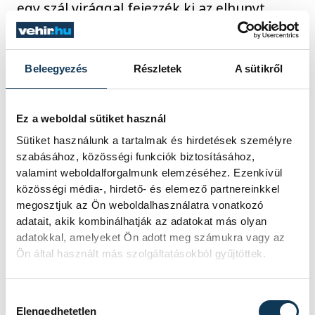
egy szál virággal fejezzék ki az elhunyt
iránti tiszteletüket és szeretetüket.
Beleegyezés
Részletek
A sütikről
sport
kézilabda
labdarúgás
Ez a weboldal sütiket használ
gyászhír
Sütiket használunk a tartalmak és hirdetések személyre
szabásához, közösségi funkciók biztosításához,
valamint weboldalforgalmunk elemzéséhez. Ezenkívül
közösségi média-, hirdető- és elemező partnereinkkel
megosztjuk az Ön weboldalhasználatra vonatkozó
SZERZŐ
adatait, akik kombinálhatják az adatokat más olyan
Darcsi
adatokkal, amelyeket Ön adott meg számukra vagy az
István
Ön által használt más szolgáltatásokból gyűjtöttek.
Hozzájárulás kiválasztása
Elengedhetetlen