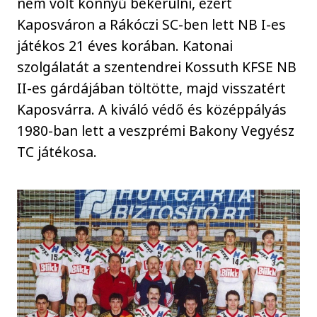
nem volt könnyű bekerülni, ezért
Kaposváron a Rákóczi SC-ben lett NB I-es
játékos 21 éves korában. Katonai
szolgálatát a szentendrei Kossuth KFSE NB
II-es gárdájában töltötte, majd visszatért
Kaposvárra. A kiváló védő és középpályás
1980-ban lett a veszprémi Bakony Vegyész
TC játékosa.