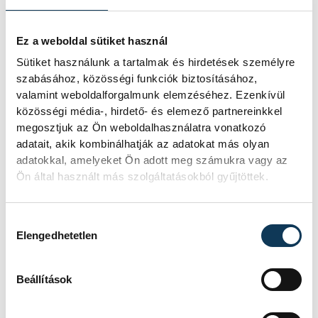
szakember részesült arany-, ezüst- és
bronzfokozatú kitüntetésben, valamint
Ez a weboldal sütiket használ
dicsérő oklevélben az atlétika érdekében
Sütiket használunk a tartalmak és hirdetések személyre
végzett munkájáért.
szabásához, közösségi funkciók biztosításához,
valamint weboldalforgalmunk elemzéséhez. Ezenkívül
közösségi média-, hirdető- és elemező partnereinkkel
megosztjuk az Ön weboldalhasználatra vonatkozó
sport
atlétika
SVSE
adatait, akik kombinálhatják az adatokat más olyan
adatokkal, amelyeket Ön adott meg számukra vagy az
elismerés
Nagy Cecília
Ön által használt más szolgáltatásokból gyűjtöttek.
Horváthné Németh Ilona
Hozzájárulás kiválasztása
Elengedhetetlen
Beállítások
SZERZŐ
vehir.hu