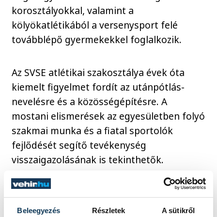
korosztályokkal, valamint a
kölyökatlétikából a versenysport felé
továbblépő gyermekekkel foglalkozik.
Az SVSE atlétikai szakosztálya évek óta
kiemelt figyelmet fordít az utánpótlás-
nevelésre és a közösségépítésre. A
mostani elismerések az egyesületben folyó
szakmai munka és a fiatal sportolók
fejlődését segítő tevékenység
visszaigazolásának is tekinthetők.
A Magyar Atlétikai Szövetség
küldöttgyűlésén az idei évben több
Beleegyezés
Részletek
A sütikről