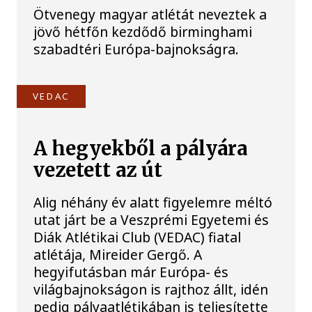
Ötvenegy magyar atlétát neveztek a
jövő hétfőn kezdődő birminghami
szabadtéri Európa-bajnokságra.
VEDAC
A hegyekből a pályára
vezetett az út
Alig néhány év alatt figyelemre méltó
utat járt be a Veszprémi Egyetemi és
Diák Atlétikai Club (VEDAC) fiatal
atlétája, Mireider Gergő. A
hegyifutásban már Európa- és
világbajnokságon is rajthoz állt, idén
pedig pályaatlétikában is teljesítette