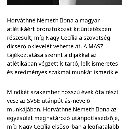
Horváthné Németh Ilona a magyar
atlétikáért bronzfokozat kitüntetésben
részesült, míg Nagy Cecília a szövetség
dicsérő oklevelét vehette át. A MASZ
tájékoztatása szerint a díjakkal az
atlétikában végzett kitartó, lelkiismeretes
és eredményes szakmai munkát ismerik el.
Mindkét szakember hosszú évek óta részt
vesz az SVSE utánpótlás-nevelő
munkájában. Horváthné Németh Ilona az
egyesület meghatározó utánpótlásedzője,
míg Nagy Cecília elsősorban a legfiatalabb