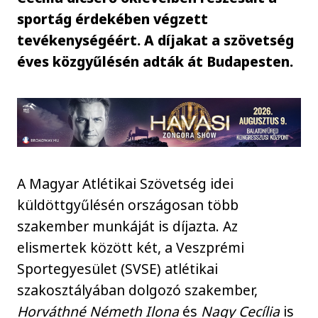
sportág érdekében végzett
tevékenységéért. A díjakat a szövetség
éves közgyűlésén adták át Budapesten.
A Magyar Atlétikai Szövetség idei
küldöttgyűlésén országosan több
szakember munkáját is díjazta. Az
elismertek között két, a Veszprémi
Sportegyesület (SVSE) atlétikai
szakosztályában dolgozó szakember,
Horváthné Németh Ilona
és
Nagy Cecília
is