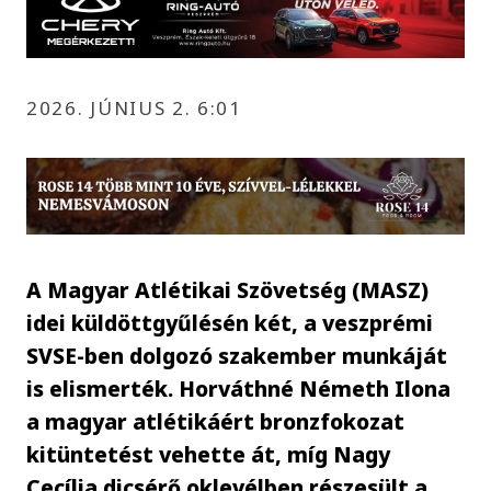
2026. JÚNIUS 2. 6:01
A Magyar Atlétikai Szövetség (MASZ)
idei küldöttgyűlésén két, a veszprémi
SVSE-ben dolgozó szakember munkáját
is elismerték. Horváthné Németh Ilona
a magyar atlétikáért bronzfokozat
kitüntetést vehette át, míg Nagy
Cecília dicsérő oklevélben részesült a