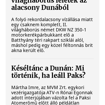
világháborús leletek az
alacsony Dunából
A folyó rekordalacsony vízállása miatt
egy csaknem komplett, II.
világháborús német DKW NZ 350-1
motorkerékpárbukkant elő a
Batthyány téri rakpart sziklái alól,
máshol pedig egy közel féltonnás brit
akna került elő.
Késéltánc a Dunán: Mi
történik, ha leáll Paks?
Mártha Imre, az MVM Zrt. egykori
vezérigazgatója ATV-n Rónai Egonnak
adott interjújában vázolta fel a Paksi
Atomerőmű előtt álló példátlan