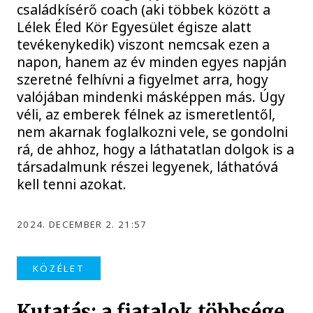
családkísérő coach (aki többek között a
Lélek Éled Kör Egyesület égisze alatt
tevékenykedik) viszont nemcsak ezen a
napon, hanem az év minden egyes napján
szeretné felhívni a figyelmet arra, hogy
valójában mindenki másképpen más. Úgy
véli, az emberek félnek az ismeretlentől,
nem akarnak foglalkozni vele, se gondolni
rá, de ahhoz, hogy a láthatatlan dolgok is a
társadalmunk részei legyenek, láthatóvá
kell tenni azokat.
2024. DECEMBER 2. 21:57
KÖZÉLET
Kutatás: a fiatalok többsége