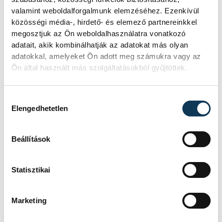
valamint weboldalforgalmunk elemzéséhez. Ezenkívül
2024. MÁJUS 14. 15:50
közösségi média-, hirdető- és elemező partnereinkkel
megosztjuk az Ön weboldalhasználatra vonatkozó
adatait, akik kombinálhatják az adatokat más olyan
adatokkal, amelyeket Ön adott meg számukra vagy az
Töltsük fel játékokkal a
Ön által használt más szolgáltatásokból gyűjtöttek.
játszótéri homokozókat!
Hozzájárulás kiválasztása
Ismét megszervezi gyereknapi akcióját a
Elengedhetetlen
Híd a Városért képviselőcsoportja: idén is
várják a veszprémiektől azokat a használt,
Beállítások
de még jó állapotban lévő játékokat,
amelyeket gyereknap alkalmából a város
játszóterein helyeznek majd el.
Statisztikai
2024. ÁPRILIS 24. 8:12
Marketing