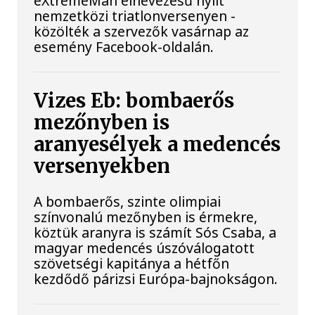
eXtremeMan elnevezésű nyílt
nemzetközi triatlonversenyen -
közölték a szervezők vasárnap az
esemény Facebook-oldalán.
Vizes Eb: bombaerős
mezőnyben is
aranyesélyek a medencés
versenyekben
A bombaerős, szinte olimpiai
színvonalú mezőnyben is érmekre,
köztük aranyra is számít Sós Csaba, a
magyar medencés úszóválogatott
szövetségi kapitánya a hétfőn
kezdődő párizsi Európa-bajnokságon.