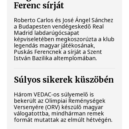
Ferenc sírját
Roberto Carlos és José Ángel Sánchez
a Budapesten vendégeskedő Real
Madrid labdarúgócsapat
képviseletében megkoszorúzta a klub
legendás magyar játékosának,
Puskás Ferencnek a sírját a Szent
István Bazilika altemplomában.
Súlyos sikerek küszöbén
Három VEDAC-os súlyemelő is
bekerült az Olimpiai Reménységek
Versenyére (ORV) készülő magyar
válogatottba, mindhárman remek
formát mutattak az elmúlt hétvégén.