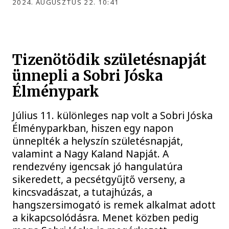
2024. AUGUSZTUS 22. 10:41
Tizenötödik születésnapját
ünnepli a Sobri Jóska
Élménypark
Július 11. különleges nap volt a Sobri Jóska
Élményparkban, hiszen egy napon
ünneplték a helyszín születésnapját,
valamint a Nagy Kaland Napját. A
rendezvény igencsak jó hangulatúra
sikeredett, a pecsétgyűjtő verseny, a
kincsvadászat, a tutajhúzás, a
hangszersimogató is remek alkalmat adott
a kikapcsolódásra. Menet közben pedig