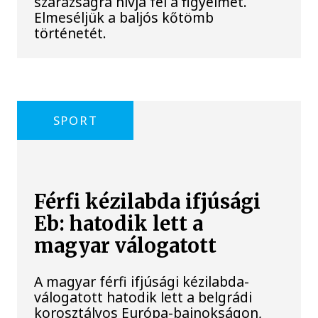
szárazságra hívja fel a figyelmet.
Elmeséljük a baljós kőtömb
történetét.
SPORT
Férfi kézilabda ifjúsági
Eb: hatodik lett a
magyar válogatott
A magyar férfi ifjúsági kézilabda-
válogatott hatodik lett a belgrádi
korosztályos Európa-bajnokságon,