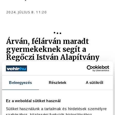
2024. JÚLIUS 8. 11:20
Árván, félárván maradt
gyermekeknek segít a
Regőczi István Alapítvány
Bemutatkozott városunkban a Regőczi
István Alapítvány, ami a koronavírus idején
árván vagy félárán maradt gyermekeket
Beleegyezés
Részletek
A sütikről
támogatja. Az ActiCity éttermében dr.
Herczegh Anita és Porga Gyula
polgármester a közös együttműködésről,
Ez a weboldal sütiket használ
az alapítvány feladatairól beszélgettek.
Sütiket használunk a tartalmak és hirdetések személyre
szabásához, közösségi funkciók biztosításához,