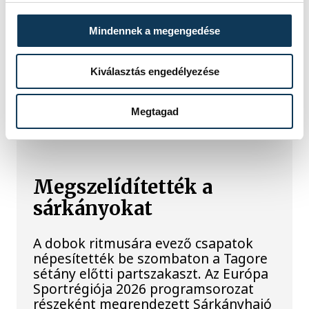
Mindennek a megengedése
1
2
3
4
5
...
Kiválasztás engedélyezése
KÖZÉLET
Megtagad
Megszelídítették a
sárkányokat
A dobok ritmusára evező csapatok
népesítették be szombaton a Tagore
sétány előtti partszakaszt. Az Európa
Sportrégiója 2026 programsorozat
részeként megrendezett Sárkányhajó