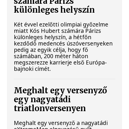
számára Párizs
különleges helyszín
Két évvel ezelőtti olimpiai győzelme
miatt Kós Hubert számára Párizs
különleges helyszín, a hétfőn
kezdődő medencés úszóversenyeken
pedig az egyik célja, hogy fő
számában, 200 méter háton
megszerezze karrierje első Európa-
bajnoki címét.
Meghalt egy versenyző
egy nagyatádi
triatlonversenyen
Meghalt egy versenyző a nagyatádi