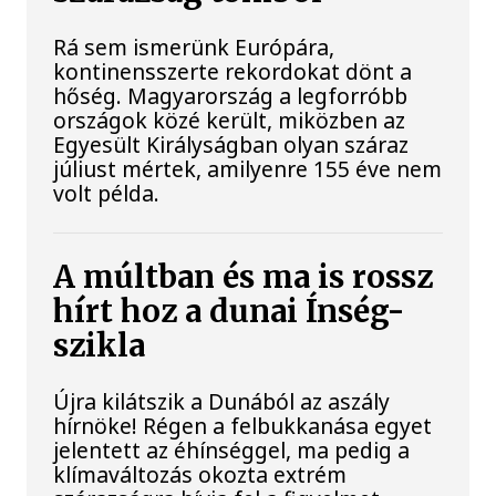
Rá sem ismerünk Európára,
kontinensszerte rekordokat dönt a
hőség. Magyarország a legforróbb
országok közé került, miközben az
Egyesült Királyságban olyan száraz
júliust mértek, amilyenre 155 éve nem
volt példa.
A múltban és ma is rossz
hírt hoz a dunai Ínség-
szikla
Újra kilátszik a Dunából az aszály
hírnöke! Régen a felbukkanása egyet
jelentett az éhínséggel, ma pedig a
klímaváltozás okozta extrém