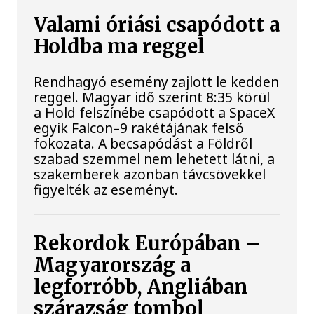
Valami óriási csapódott a
Holdba ma reggel
Rendhagyó esemény zajlott le kedden
reggel. Magyar idő szerint 8:35 körül
a Hold felszínébe csapódott a SpaceX
egyik Falcon–9 rakétájának felső
fokozata. A becsapódást a Földről
szabad szemmel nem lehetett látni, a
szakemberek azonban távcsövekkel
figyelték az eseményt.
Rekordok Európában –
Magyarország a
legforróbb, Angliában
szárazság tombol