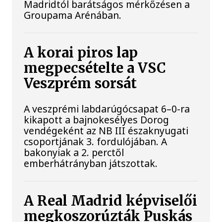
Madridtól barátságos mérkőzésen a
Groupama Arénában.
A korai piros lap
megpecsételte a VSC
Veszprém sorsát
A veszprémi labdarúgócsapat 6–0-ra
kikapott a bajnokesélyes Dorog
vendégeként az NB III északnyugati
csoportjának 3. fordulójában. A
bakonyiak a 2. perctől
emberhátrányban játszottak.
A Real Madrid képviselői
megkoszorúzták Puskás