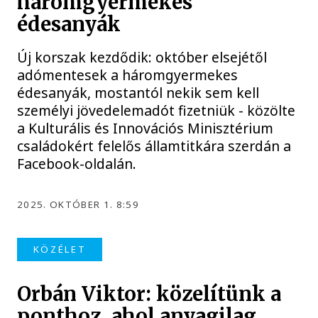
háromgyermekes
édesanyák
Új korszak kezdődik: október elsejétől
adómentesek a háromgyermekes
édesanyák, mostantól nekik sem kell
személyi jövedelemadót fizetniük - közölte
a Kulturális és Innovációs Minisztérium
családokért felelős államtitkára szerdán a
Facebook-oldalán.
2025. OKTÓBER 1. 8:59
KÖZÉLET
Orbán Viktor: közelítünk a
ponthoz, ahol anyagilag