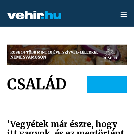
CSALÁD
’Vegyétek már észre, hogy
itt vagyok, és ez megtörtént