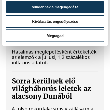
strandétele versenyt, amelyre minden
eddiginél több, 22 vendéglátóhely 44
Mindennek a megengedése
étellel indult. Egy fonyódi hely nyert...
Kiválasztás engedélyezése
Meglepték az elemzőket
Megtagad
a júliusi inflációs adatok
Hatalmas meglepetésként értékelték
az elemzők a júliusi, 1,2 százalékos
inflációs adatot.
Sorra kerülnek elő
világháborús leletek az
alacsony Dunából
A folyó rekordalacsony vízállása miatt