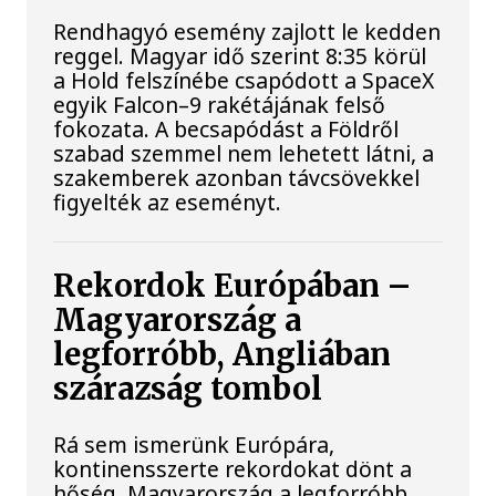
Rendhagyó esemény zajlott le kedden
reggel. Magyar idő szerint 8:35 körül
a Hold felszínébe csapódott a SpaceX
egyik Falcon–9 rakétájának felső
fokozata. A becsapódást a Földről
szabad szemmel nem lehetett látni, a
szakemberek azonban távcsövekkel
figyelték az eseményt.
Rekordok Európában –
Magyarország a
legforróbb, Angliában
szárazság tombol
Rá sem ismerünk Európára,
kontinensszerte rekordokat dönt a
hőség. Magyarország a legforróbb